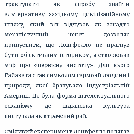
трактувати як спробу знайти
альтернативу західному цивілізаційному
шляху, який він відчував як занадто
механістичний. Текст дозволяє
припустити, що Лонгфелло не прагнув
бути об'єктивним істориком, а створював
міф про «первісну чистоту». Для нього
Гайавата став символом гармонії людини і
природи, якої бракувало індустріальній
Америці. Це була форма інтелектуального
ескапізму, де індіанська культура
виступала як втрачений рай.
Сміливий експеримент Лонгфелло полягав