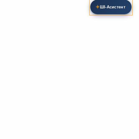
✦
ШІ‑Асистент
Пошук на сайті
Методика та розробки уроків
Фундаментом
zarlit.com
(з 2008 року) є фахові
розробки уроків
та
методика викладання
зарубіжної
літератури. Навколо цього базису формується
комплексна підтримка вчителя: від
планів-
конспектів
до
дидактичних матеріалів
, що
відповідають сучасним стандартам освіти та
програмам НУШ.
Супровідні навчальні ресурси
Для якісного засвоєння матеріалу ми пропонуємо
розгалужену систему допоміжних ресурсів:
біографії
письменників
, аналітичні
рецензії на твори
,