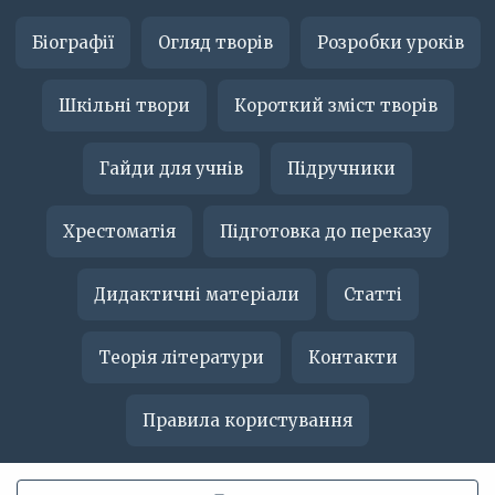
Біографії
Огляд творів
Розробки уроків
Шкільні твори
Короткий зміст творів
Гайди для учнів
Підручники
Хрестоматія
Підготовка до переказу
Дидактичні матеріали
Статті
Теорія літератури
Контакти
Правила користування