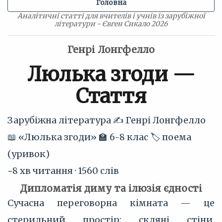
Головна
Аналітичні статті для вчителів і учнів із зарубіжної
літератури - Євген Сикало 2026
Генрі Лонгфелло
Люлька згоди —
Стаття
Зарубіжна література
✍️ Генрі Лонгфелло
📖 «Люлька згоди»
🏫 6-8 клас
🏷 поема
(уривок)
~8 хв читання · 1560 слів
Дипломатія диму та ілюзія єдності
Сучасна переговорна кімната — це
стерильний простір: скляні стіни,