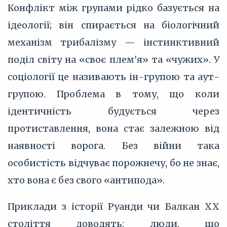
Конфлікт між групами рідко базується на
ідеології; він спирається на біологічний
механізм трибалізму — інстинктивний
поділ світу на «своє плем'я» та «чужих». У
соціології це називають ін-групою та аут-
групою. Проблема в тому, що коли
ідентичність будується через
протиставлення, вона стає залежною від
наявності ворога. Без війни така
особистість відчуває порожнечу, бо не знає,
хто вона є без свого «антипода».
Приклади з історії Руанди чи Балкан XX
століття доводять: люди, що