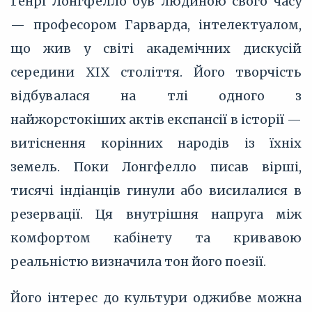
Генрі Лонгфелло був людиною свого часу
— професором Гарварда, інтелектуалом,
що жив у світі академічних дискусій
середини XIX століття. Його творчість
відбувалася на тлі одного з
найжорстокіших актів експансії в історії —
витіснення корінних народів із їхніх
земель. Поки Лонгфелло писав вірші,
тисячі індіанців гинули або висилалися в
резервації. Ця внутрішня напруга між
комфортом кабінету та кривавою
реальністю визначила тон його поезії.
Його інтерес до культури оджибве можна