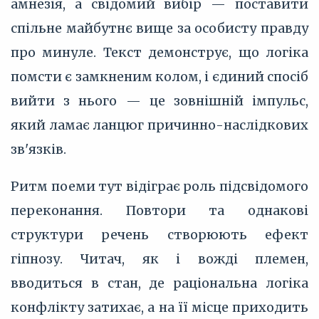
амнезія, а свідомий вибір — поставити
спільне майбутнє вище за особисту правду
про минуле. Текст демонструє, що логіка
помсти є замкненим колом, і єдиний спосіб
вийти з нього — це зовнішній імпульс,
який ламає ланцюг причинно-наслідкових
зв'язків.
Ритм поеми тут відіграє роль підсвідомого
переконання. Повтори та однакові
структури речень створюють ефект
гіпнозу. Читач, як і вожді племен,
вводиться в стан, де раціональна логіка
конфлікту затихає, а на її місце приходить