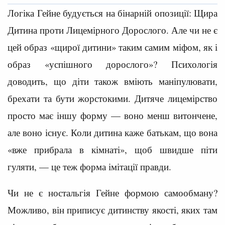
Логіка Гейне будується на бінарній опозиції: Щира
Дитина проти Лицемірного Дорослого. Але чи не є
цей образ «щирої дитини» таким самим міфом, як і
образ «успішного дорослого»? Психологія
доводить, що діти також вміють маніпулювати,
брехати та бути жорстокими. Дитяче лицемірство
просто має іншу форму — воно менш витончене,
але воно існує. Коли дитина каже батькам, що вона
«вже прибрала в кімнаті», щоб швидше піти
гуляти, — це теж форма імітації правди.
Чи не є ностальгія Гейне формою самообману?
Можливо, він приписує дитинству якості, яких там