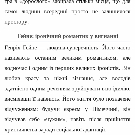
гра в «дорослого» забирала стільки місця, що для
самої людини всередині просто не залишилося
простору.
Гейне: іронічний романтик у вигнанні
Генріх Гейне — людина-суперечність. Його часто
називають останнім великим романтиком, але
водночас і одним із перших великих іроністів. Він
любив красу та ніжні зізнання, але володів
здатністю одним реченням зруйнувати всю ідилію,
висміявши її наївність. Його життя було позначене
відчуженням: будучи євреєм у Німеччині, він
відчував себе «чужим», навіть після прийняття
християнства заради соціальної адаптації.