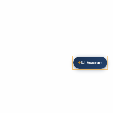
✦
ШІ‑Асистент
Пошук на сайті
Методика та розробки уроків
Фундаментом
zarlit.com
(з 2008 року) є фахові
розробки уроків
та
методика викладання
зарубіжної