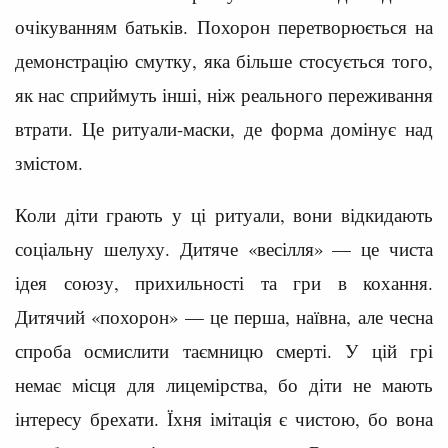
очікуванням батьків. Похорон перетворюється на
демонстрацію смутку, яка більше стосується того,
як нас сприймуть інші, ніж реального переживання
втрати. Це ритуали-маски, де форма домінує над
змістом.
Коли діти грають у ці ритуали, вони відкидають
соціальну шелуху. Дитяче «весілля» — це чиста
ідея союзу, прихильності та гри в кохання.
Дитячий «похорон» — це перша, наївна, але чесна
спроба осмислити таємницю смерті. У цій грі
немає місця для лицемірства, бо діти не мають
інтересу брехати. Їхня імітація є чистою, бо вона