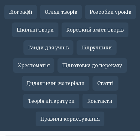
Біографії
Огляд творів
Розробки уроків
Шкільні твори
Короткий зміст творів
Гайди для учнів
Підручники
Хрестоматія
Підготовка до переказу
Дидактичні матеріали
Статті
Теорія літератури
Контакти
Правила користування