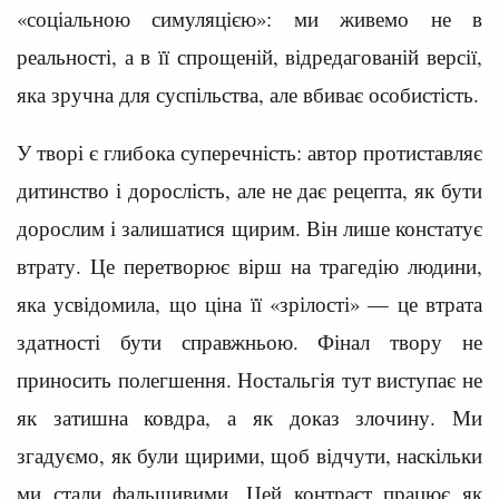
«соціальною симуляцією»: ми живемо не в
реальності, а в її спрощеній, відредагованій версії,
яка зручна для суспільства, але вбиває особистість.
У творі є глибока суперечність: автор протиставляє
дитинство і дорослість, але не дає рецепта, як бути
дорослим і залишатися щирим. Він лише констатує
втрату. Це перетворює вірш на трагедію людини,
яка усвідомила, що ціна її «зрілості» — це втрата
здатності бути справжньою. Фінал твору не
приносить полегшення. Ностальгія тут виступає не
як затишна ковдра, а як доказ злочину. Ми
згадуємо, як були щирими, щоб відчути, наскільки
ми стали фальшивими. Цей контраст працює як