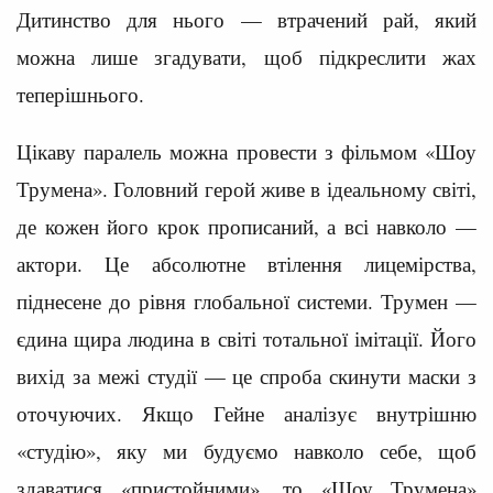
Дитинство для нього — втрачений рай, який
можна лише згадувати, щоб підкреслити жах
теперішнього.
Цікаву паралель можна провести з фільмом «Шоу
Трумена». Головний герой живе в ідеальному світі,
де кожен його крок прописаний, а всі навколо —
актори. Це абсолютне втілення лицемірства,
піднесене до рівня глобальної системи. Трумен —
єдина щира людина в світі тотальної імітації. Його
вихід за межі студії — це спроба скинути маски з
оточуючих. Якщо Гейне аналізує внутрішню
«студію», яку ми будуємо навколо себе, щоб
здаватися «пристойними», то «Шоу Трумена»