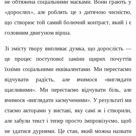
не обтяжена соціальними масками. Вони грають у
«дорослих», але роблять це з дитячою чесністю,
що створює той самий болючий контраст, який і є
головним двигуном вірша.
Зі змісту твору випливає думка, що дорослість —
це процес поступової заміни щирих почуттів
їхніми соціальними еквівалентами. Ми перестаємо
відчувати радість, але вчимося «виглядати
щасливими». Ми перестаємо відчувати біль, але
вчимося «виглядати засмученими». У результаті ми
стаємо акторами у виставі, яку самі ж і створили,
але забули текст і тепер просто імпровізуємо, щоб
не здатися дурнями. Це стан, який можна назвати