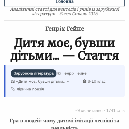
Головна
Аналітичні статті для вчителів і учнів із зарубіжної
літератури - Євген Сикало 2026
Генріх Гейне
Дитя моє, бувши
дітьми... — Стаття
✍️ Генріх Гейне
Зарубіжна література
📖 «Дитя моє, бувши дітьми...»
🏫 8-10 клас
🏷 лірична поезія
~9 хв читання · 1741 слів
Гра в людей: чому дитячі імітації чесніші за
реальність