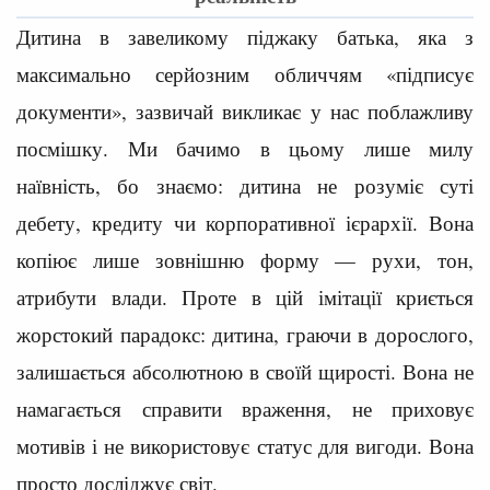
Дитина в завеликому піджаку батька, яка з
максимально серйозним обличчям «підписує
документи», зазвичай викликає у нас поблажливу
посмішку. Ми бачимо в цьому лише милу
наївність, бо знаємо: дитина не розуміє суті
дебету, кредиту чи корпоративної ієрархії. Вона
копіює лише зовнішню форму — рухи, тон,
атрибути влади. Проте в цій імітації криється
жорстокий парадокс: дитина, граючи в дорослого,
залишається абсолютною в своїй щирості. Вона не
намагається справити враження, не приховує
мотивів і не використовує статус для вигоди. Вона
просто досліджує світ.