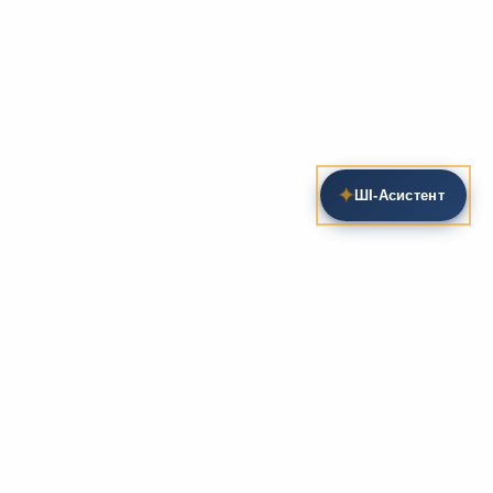
✦
ШІ‑Асистент
Пошук на сайті
Методика та розробки уроків
Фундаментом
zarlit.com
(з 2008 року) є фахові
розробки уроків
та
методика викладання
зарубіжної
літератури. Навколо цього базису формується
комплексна підтримка вчителя: від
планів-
конспектів
до
дидактичних матеріалів
, що
відповідають сучасним стандартам освіти та