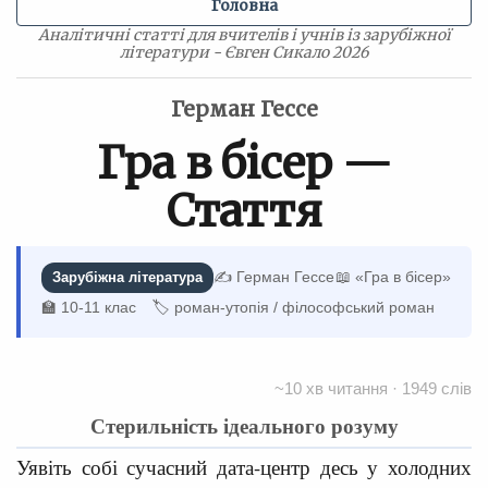
Головна
Аналітичні статті для вчителів і учнів із зарубіжної
літератури - Євген Сикало 2026
Герман Гессе
Гра в бісер —
Стаття
✍️ Герман Гессе
📖 «Гра в бісер»
Зарубіжна література
🏫 10-11 клас
🏷 роман-утопія / філософський роман
~10 хв читання · 1949 слів
Стерильність ідеального розуму
Уявіть собі сучасний дата-центр десь у холодних