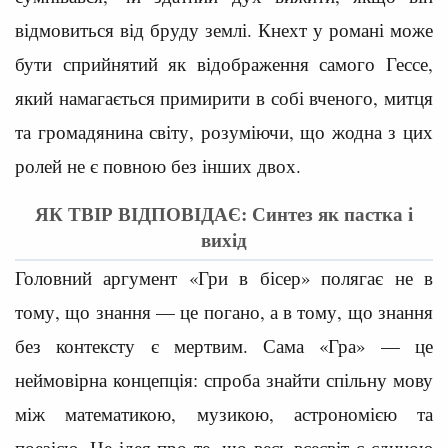
відмовиться від бруду землі. Кнехт у романі може
бути сприйнятий як відображення самого Гессе,
який намагається примирити в собі вченого, митця
та громадянина світу, розуміючи, що жодна з цих
ролей не є повною без інших двох.
ЯК ТВІР ВІДПОВІДАЄ: Синтез як пастка і
вихід
Головний аргумент «Гри в бісер» полягає не в
тому, що знання — це погано, а в тому, що знання
без контексту є мертвим. Сама «Гра» — це
неймовірна концепція: спроба знайти спільну мову
між математикою, музикою, астрономією та
поезією. Це ідея про те, що весь всесвіт є єдиною