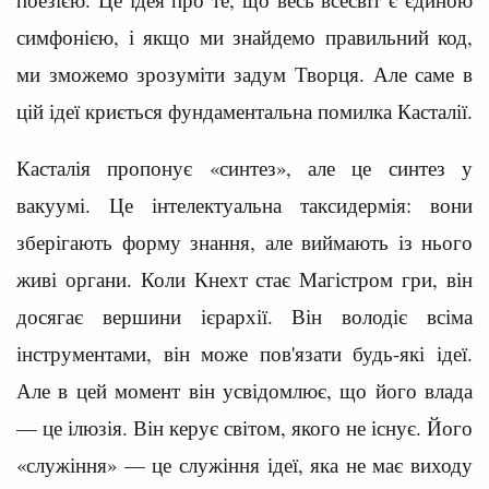
симфонією, і якщо ми знайдемо правильний код,
ми зможемо зрозуміти задум Творця. Але саме в
цій ідеї криється фундаментальна помилка Касталії.
Касталія пропонує «синтез», але це синтез у
вакуумі. Це інтелектуальна таксидермія: вони
зберігають форму знання, але виймають із нього
живі органи. Коли Кнехт стає Магістром гри, він
досягає вершини ієрархії. Він володіє всіма
інструментами, він може пов'язати будь-які ідеї.
Але в цей момент він усвідомлює, що його влада
— це ілюзія. Він керує світом, якого не існує. Його
«служіння» — це служіння ідеї, яка не має виходу