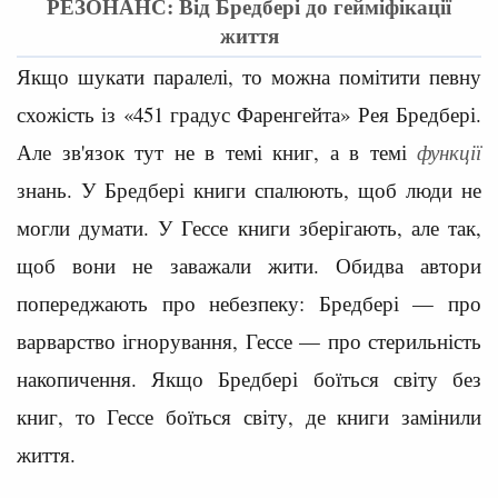
РЕЗОНАНС: Від Бредбері до гейміфікації
життя
Якщо шукати паралелі, то можна помітити певну
схожість із «451 градус Фаренгейта» Рея Бредбері.
Але зв'язок тут не в темі книг, а в темі
функції
знань. У Бредбері книги спалюють, щоб люди не
могли думати. У Гессе книги зберігають, але так,
щоб вони не заважали жити. Обидва автори
попереджають про небезпеку: Бредбері — про
варварство ігнорування, Гессе — про стерильність
накопичення. Якщо Бредбері боїться світу без
книг, то Гессе боїться світу, де книги замінили
життя.