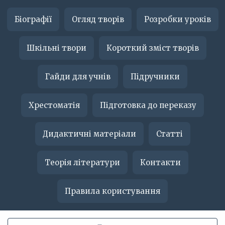
Біографії
Огляд творів
Розробки уроків
Шкільні твори
Короткий зміст творів
Гайди для учнів
Підручники
Хрестоматія
Підготовка до переказу
Дидактичні матеріали
Статті
Теорія літератури
Контакти
Правила користування