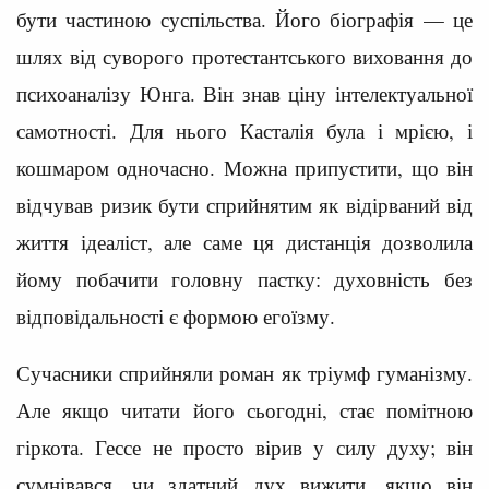
бути частиною суспільства. Його біографія — це
шлях від суворого протестантського виховання до
психоаналізу Юнга. Він знав ціну інтелектуальної
самотності. Для нього Касталія була і мрією, і
кошмаром одночасно. Можна припустити, що він
відчував ризик бути сприйнятим як відірваний від
життя ідеаліст, але саме ця дистанція дозволила
йому побачити головну пастку: духовність без
відповідальності є формою егоїзму.
Сучасники сприйняли роман як тріумф гуманізму.
Але якщо читати його сьогодні, стає помітною
гіркота. Гессе не просто вірив у силу духу; він
сумнівався, чи здатний дух вижити, якщо він