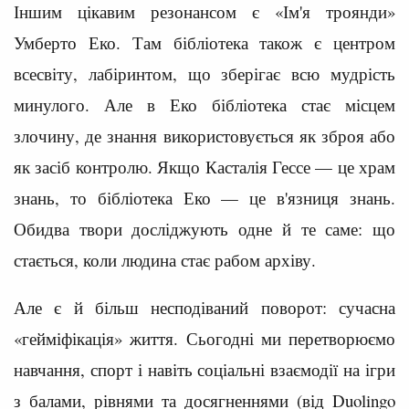
Іншим цікавим резонансом є «Ім'я троянди»
Умберто Еко. Там бібліотека також є центром
всесвіту, лабіринтом, що зберігає всю мудрість
минулого. Але в Еко бібліотека стає місцем
злочину, де знання використовується як зброя або
як засіб контролю. Якщо Касталія Гессе — це храм
знань, то бібліотека Еко — це в'язниця знань.
Обидва твори досліджують одне й те саме: що
стається, коли людина стає рабом архіву.
Але є й більш несподіваний поворот: сучасна
«гейміфікація» життя. Сьогодні ми перетворюємо
навчання, спорт і навіть соціальні взаємодії на ігри
з балами, рівнями та досягненнями (від Duolingo