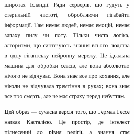
широтах Ісландії. Ряди серверів, що гудуть у
стерильній чистоті, обробляючи гігабайти
інформації. Там немає людей, немає емоцій, немає
запаху пилу чи поту. Тільки чиста логіка,
алгоритми, що синтезують знання всього людства
в одну гігантську нейронну мережу. Це ідеальна
машина для обробки сенсів, але вона абсолютно
нічого не відчуває. Вона знає все про кохання, але
ніколи не відчувала тремтіння в руках; вона знає
все про смерть, але не має страху перед небуттям.
Цей образ — сучасна версія того, що Герман Гессе
назвав Касталією. Це простір, де інтелект
піднесений до рівня релігії, а знання стає