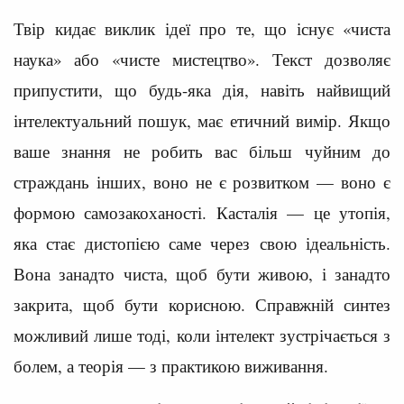
Твір кидає виклик ідеї про те, що існує «чиста
наука» або «чисте мистецтво». Текст дозволяє
припустити, що будь-яка дія, навіть найвищий
інтелектуальний пошук, має етичний вимір. Якщо
ваше знання не робить вас більш чуйним до
страждань інших, воно не є розвитком — воно є
формою самозакоханості. Касталія — це утопія,
яка стає дистопією саме через свою ідеальність.
Вона занадто чиста, щоб бути живою, і занадто
закрита, щоб бути корисною. Справжній синтез
можливий лише тоді, коли інтелект зустрічається з
болем, а теорія — з практикою виживання.