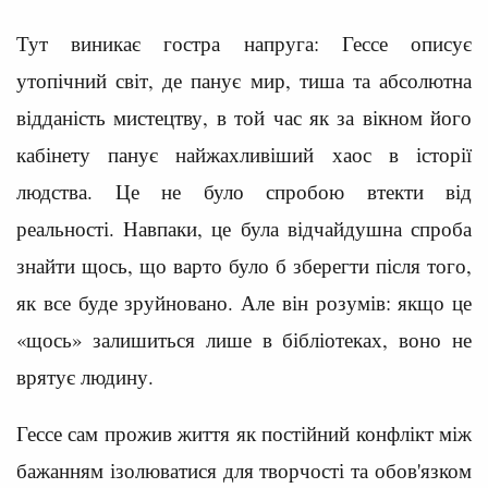
Тут виникає гостра напруга: Гессе описує
утопічний світ, де панує мир, тиша та абсолютна
відданість мистецтву, в той час як за вікном його
кабінету панує найжахливіший хаос в історії
людства. Це не було спробою втекти від
реальності. Навпаки, це була відчайдушна спроба
знайти щось, що варто було б зберегти після того,
як все буде зруйновано. Але він розумів: якщо це
«щось» залишиться лише в бібліотеках, воно не
врятує людину.
Гессе сам прожив життя як постійний конфлікт між
бажанням ізолюватися для творчості та обов'язком