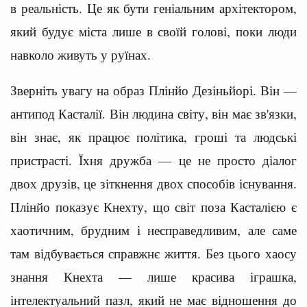
в реальність. Це як бути геніальним архітектором,
який будує міста лише в своїй голові, поки люди
навколо живуть у руїнах.
Зверніть увагу на образ Плінйо Дезіньйорі. Він —
антипод Касталії. Він людина світу, він має зв'язки,
він знає, як працює політика, гроші та людські
пристрасті. Їхня дружба — це не просто діалог
двох друзів, це зіткнення двох способів існування.
Плінйо показує Кнехту, що світ поза Касталією є
хаотичним, брудним і несправедливим, але саме
там відбувається справжнє життя. Без цього хаосу
знання Кнехта — лише красива іграшка,
інтелектуальний пазл, який не має відношення до