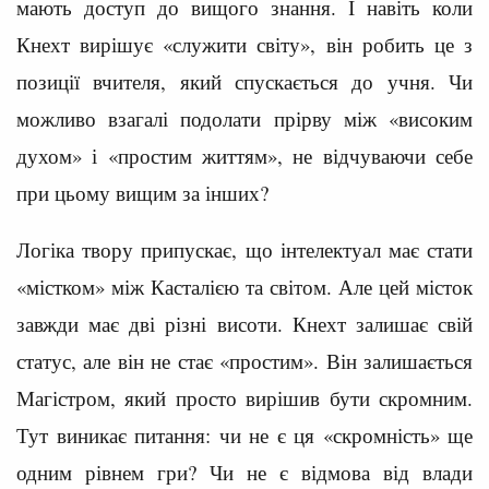
мають доступ до вищого знання. І навіть коли
Кнехт вирішує «служити світу», він робить це з
позиції вчителя, який спускається до учня. Чи
можливо взагалі подолати прірву між «високим
духом» і «простим життям», не відчуваючи себе
при цьому вищим за інших?
Логіка твору припускає, що інтелектуал має стати
«містком» між Касталією та світом. Але цей місток
завжди має дві різні висоти. Кнехт залишає свій
статус, але він не стає «простим». Він залишається
Магістром, який просто вирішив бути скромним.
Тут виникає питання: чи не є ця «скромність» ще
одним рівнем гри? Чи не є відмова від влади