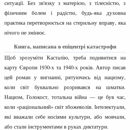
ситуації. Без зв'язку з матерією, з тілесністю, з
фізичним болем і радістю, будь-яка духовна
практика перетворюється на стерильну вправу, яка
нічого не змінює.
Книга, написана в епіцентрі катастрофи
Щоб зрозуміти Касталію, треба подивитися на
карту Європи 1930-х та 1940-х років. Автор писав
цей роман у вигнанні, рятуючись від нацизму,
коли світ буквально розривався на шматки.
Нацизм, Голокост, тотальна війна — це був час,
коли «раціональний» світ збожеволів. Інтелектуали,
які вважали себе носіями культури, або мовчали,
або стали інструментами в руках диктатури.