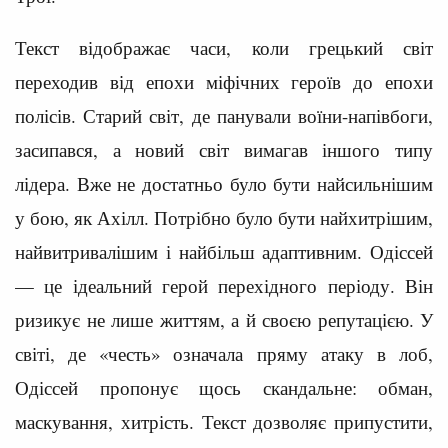
Текст відображає часи, коли грецький світ
переходив від епохи міфічних героїв до епохи
полісів. Старий світ, де панували воїни-напівбоги,
засипався, а новий світ вимагав іншого типу
лідера. Вже не достатньо було бути найсильнішим
у бою, як Ахілл. Потрібно було бути найхитрішим,
найвитривалішим і найбільш адаптивним. Одіссей
— це ідеальний герой перехідного періоду. Він
ризикує не лише життям, а й своєю репутацією. У
світі, де «честь» означала пряму атаку в лоб,
Одіссей пропонує щось скандальне: обман,
маскування, хитрість. Текст дозволяє припустити,