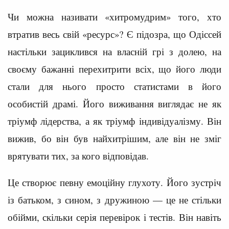
Чи можна називати «хитромудрим» того, хто
втратив весь свій «ресурс»? Є підозра, що Одіссей
настільки зациклився на власній грі з долею, на
своєму бажанні перехитрити всіх, що його люди
стали для нього просто статистами в його
особистій драмі. Його виживання виглядає не як
тріумф лідерства, а як тріумф індивідуалізму. Він
вижив, бо він був найхитрішим, але він не зміг
врятувати тих, за кого відповідав.
Це створює певну емоційну глухоту. Його зустріч
із батьком, з сином, з дружиною — це не стільки
обійми, скільки серія перевірок і тестів. Він навіть