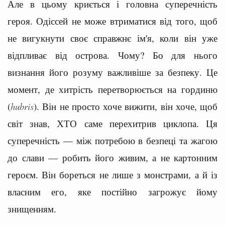
Але в цьому криється і головна суперечність
героя. Одіссей не може втриматися від того, щоб
не вигукнути своє справжнє ім'я, коли він уже
відпливає від острова. Чому? Бо для нього
визнання його розуму важливіше за безпеку. Це
момент, де хитрість перетворюється на гординю
(
hubris
). Він не просто хоче вижити, він хоче, щоб
світ знав, ХТО саме перехитрив циклопа. Ця
суперечність — між потребою в безпеці та жагою
до слави — робить його живим, а не картонним
героєм. Він бореться не лише з монстрами, а й із
власним его, яке постійно загрожує йому
знищенням.