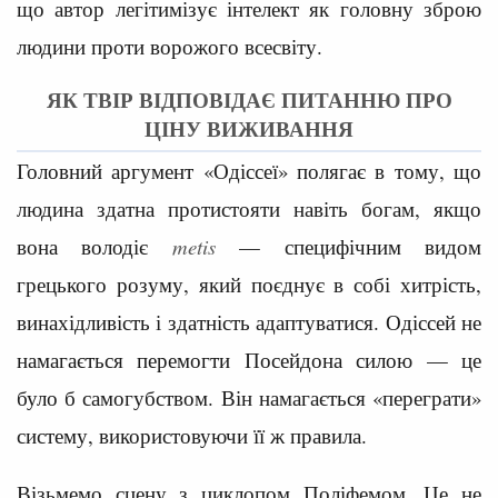
що автор легітимізує інтелект як головну зброю
людини проти ворожого всесвіту.
ЯК ТВІР ВІДПОВІДАЄ ПИТАННЮ ПРО
ЦІНУ ВИЖИВАННЯ
Головний аргумент «Одіссеї» полягає в тому, що
людина здатна протистояти навіть богам, якщо
вона володіє
metis
— специфічним видом
грецького розуму, який поєднує в собі хитрість,
винахідливість і здатність адаптуватися. Одіссей не
намагається перемогти Посейдона силою — це
було б самогубством. Він намагається «переграти»
систему, використовуючи її ж правила.
Візьмемо сцену з циклопом Поліфемом. Це не