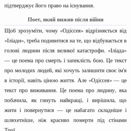
підтверджує його право на існування.
Поет, який вижив після війни
Щоб зрозуміти, чому «Одіссея» відрізняється від
«Іліади», треба подивитися на те, що відбувається в
голові людини після великої катастрофи. «Іліада»
— це поема про смерть і запеклість бою. Це текст
про молодих людей, які хочуть залишити своє ім'я
в історії, навіть ціною життя. Але «Одіссея» — це
текст про виживання. Це поема про людину, яка
побачила, як гинуть найкращі, і вирішила, що
жити і повернутися — це набагато складніше і
шляхетніше, ніж красиво померти під стінами
Трої.