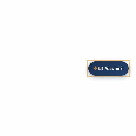
✦
ШІ‑Асистент
Пошук на сайті
Методика та розробки уроків
Фундаментом
zarlit.com
(з 2008 року) є фахові
розробки уроків
та
методика викладання
зарубіжної
літератури. Навколо цього базису формується
комплексна підтримка вчителя: від
планів-