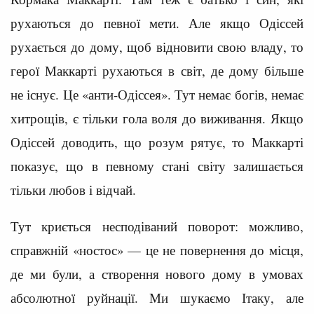
рухаються до певної мети. Але якщо Одіссей
рухається до дому, щоб відновити свою владу, то
герої Маккарті рухаються в світ, де дому більше
не існує. Це «анти-Одіссея». Тут немає богів, немає
хитрощів, є тільки гола воля до виживання. Якщо
Одіссей доводить, що розум рятує, то Маккарті
показує, що в певному стані світу залишається
тільки любов і відчай.
Тут криється несподіваний поворот: можливо,
справжній «ностос» — це не повернення до місця,
де ми були, а створення нового дому в умовах
абсолютної руйнації. Ми шукаємо Ітаку, але