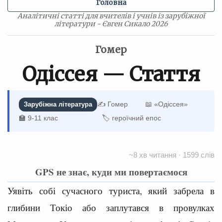
Головна
Аналітичні статті для вчителів і учнів із зарубіжної
літератури - Євген Сикало 2026
Гомер
Одіссея — Стаття
✍️ Гомер
📖 «Одіссея»
Зарубіжна література
🏫 9-11 клас
🏷 героїчний епос
~8 хв читання · 1599 слів
GPS не знає, куди ми повертаємося
Уявіть собі сучасного туриста, який забрела в
глибини Токіо або заплутався в провулках