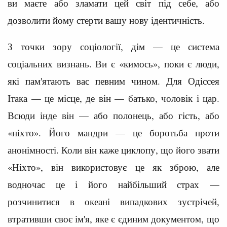
ви маєте або зламати цей світ під себе, або
дозволити йому стерти вашу нову ідентичність.
З точки зору соціології, дім — це система
соціальних визнань. Ви є «кимось», поки є люди,
які пам'ятають вас певним чином. Для Одіссея
Ітака — це місце, де він — батько, чоловік і цар.
Всюди інде він — або полонець, або гість, або
«ніхто». Його мандри — це боротьба проти
анонімності. Коли він каже циклопу, що його звати
«Ніхто», він використовує це як зброю, але
водночас це і його найбільший страх —
розчинитися в океані випадкових зустрічей,
втративши своє ім'я, яке є єдиним документом, що