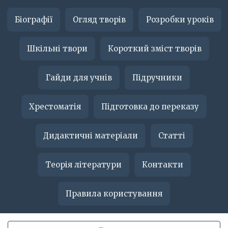
Біографії
Огляд творів
Розробки уроків
Шкільні твори
Короткий зміст творів
Гайди для учнів
Підручники
Хрестоматія
Підготовка до переказу
Дидактичні матеріали
Статті
Теорія літератури
Контакти
Правила користування