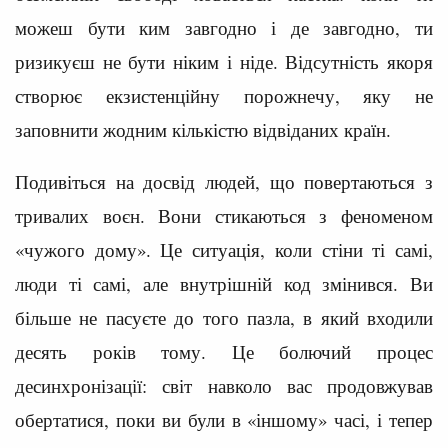
можеш бути ким завгодно і де завгодно, ти
ризикуєш не бути ніким і ніде. Відсутність якоря
створює екзистенційну порожнечу, яку не
заповнити жодним кількістю відвіданих країн.
Подивіться на досвід людей, що повертаються з
тривалих воєн. Вони стикаються з феноменом
«чужого дому». Це ситуація, коли стіни ті самі,
люди ті самі, але внутрішній код змінився. Ви
більше не пасуєте до того пазла, в який входили
десять років тому. Це болючий процес
десинхронізації: світ навколо вас продовжував
обертатися, поки ви були в «іншому» часі, і тепер