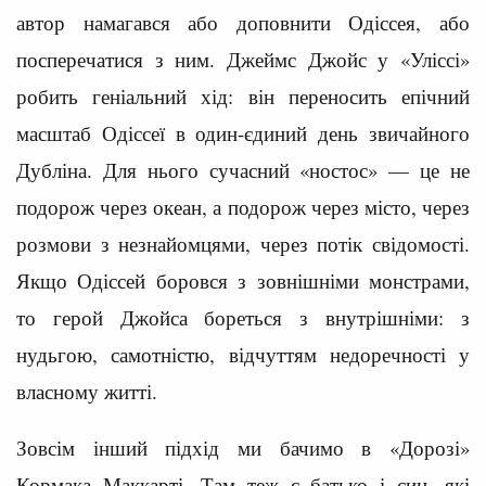
автор намагався або доповнити Одіссея, або
посперечатися з ним. Джеймс Джойс у «Уліссі»
робить геніальний хід: він переносить епічний
масштаб Одіссеї в один-єдиний день звичайного
Дубліна. Для нього сучасний «ностос» — це не
подорож через океан, а подорож через місто, через
розмови з незнайомцями, через потік свідомості.
Якщо Одіссей боровся з зовнішніми монстрами,
то герой Джойса бореться з внутрішніми: з
нудьгою, самотністю, відчуттям недоречності у
власному житті.
Зовсім інший підхід ми бачимо в «Дорозі»
Кормака Маккарті. Там теж є батько і син, які