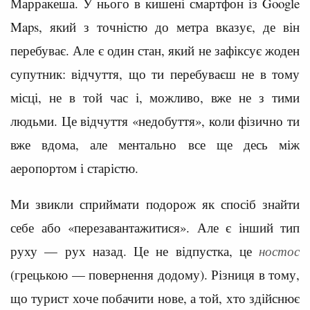
Марракеша. У нього в кишені смартфон із Google
Maps, який з точністю до метра вказує, де він
перебуває. Але є один стан, який не зафіксує жоден
супутник: відчуття, що ти перебуваєш не в тому
місці, не в той час і, можливо, вже не з тими
людьми. Це відчуття «недобуття», коли фізично ти
вже вдома, але ментально все ще десь між
аеропортом і старістю.
Ми звикли сприймати подорож як спосіб знайти
себе або «перезавантажитися». Але є інший тип
руху — рух назад. Це не відпустка, це
ностос
(грецькою — повернення додому). Різниця в тому,
що турист хоче побачити нове, а той, хто здійснює