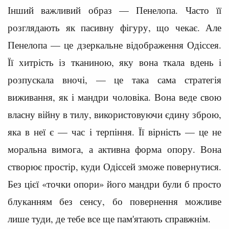
Інший важливий образ — Пенелопа. Часто її
розглядають як пасивну фігуру, що чекає. Але
Пенелопа — це дзеркальне відображення Одіссея.
Її хитрість із тканиною, яку вона ткала вдень і
розпускала вночі, — це така сама стратегія
виживання, як і мандри чоловіка. Вона веде свою
власну війну в тилу, використовуючи єдину зброю,
яка в неї є — час і терпіння. Її вірність — це не
моральна вимога, а активна форма опору. Вона
створює простір, куди Одіссей зможе повернутися.
Без цієї «точки опори» його мандри були б просто
блуканням без сенсу, бо повернення можливе
лише туди, де тебе все ще пам'ятають справжнім.