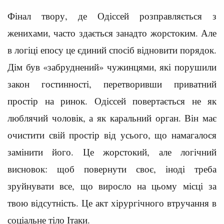
Фінал твору, де Одіссей розправляється з
женихами, часто здається занадто жорстоким. Але
в логіці епосу це єдиний спосіб відновити порядок.
Дім був «забруднений» чужинцями, які порушили
закон гостинності, перетворивши приватний
простір на ринок. Одіссей повертається не як
люблячий чоловік, а як каральний орган. Він має
очистити свій простір від усього, що намагалося
замінити його. Це жорстокий, але логічний
висновок: щоб повернути своє, іноді треба
зруйнувати все, що виросло на цьому місці за
твою відсутність. Це акт хірургічного втручання в
соціальне тіло Ітаки.