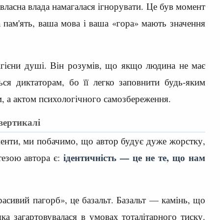
 власна влада намагалася ігнорувати. Це був момент
 пам'ять, ваша мова і ваша «гора» мають значення
гієни душі. Він розумів, що якщо людина не має
ся диктаторам, бо її легко заповнити будь-яким
, а актом психологічного самозбереження.
ертикалі
енти, ми побачимо, що автор будує дуже жорстку,
ідентичність — це не те, що нам
тезою автора є:
.
расивий пагорб», це базальт. Базальт — камінь, що
яка загартовувалася в умовах тоталітарного тиску.