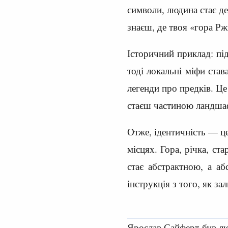
символи, людина стає де
знаєш, де твоя «гора Рж
Історичний приклад: пі
тоді локальні міфи ста
легенди про предків. Ц
стаєш частиною ландшаф
Отже, ідентичність — це
місцях. Гора, річка, ст
стає абстрактною, а а
інструкція з того, як за
Ярослав Сайферт був лю