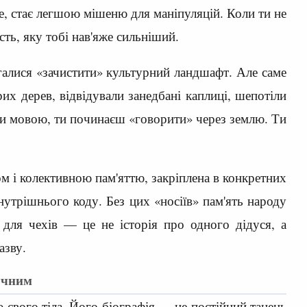
же, стає легшою мішеню для маніпуляцій. Коли ти не
ть, яку тобі нав'яже сильніший.
агалися «зачистити» культурний ландшафт. Але саме
х дерев, відвідували занедбані каплиці, шепотіли
ти мовою, ти починаєш «говорити» через землю. Ти
ом і колективною пам'яттю, закріплена в конкретних
внутрішнього коду. Без цих «носіїв» пам'ять народу
 для чехів — це не історія про одного дідуся, а
азву.
учним
свого тіла. Його біографія — це постійний танець