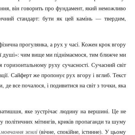
міння, він говорить про фундамент, який неможливо
тичний стандарт: бути як цей камінь — твердим,
ізична прогулянка, а рух у часі. Кожен крок вгору
ї душі»: чим вище ми піднімаємося, тим ближче ми
я горизонтальному руху сучасності. Сучасний світ
ації. Сайферт же пропонує рух вгору і вглиб. Текст
де все почалося, і подивитися на світ з точки, яка
затишшя, яке зустрічає людину на вершині. Це не
у політичних мітингів, криків пропаганди та шуму
і
мовчання землі
(вічне, спокійне, істинне). У цьому