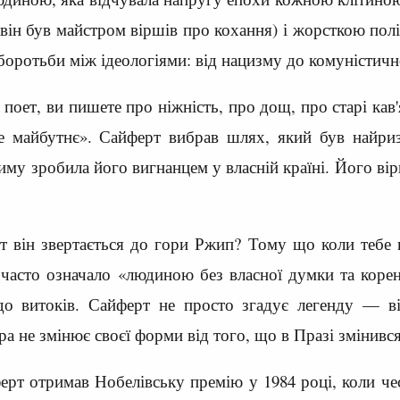
він був майстром віршів про кохання) і жорсткою полі
боротьби між ідеологіями: від нацизму до комуністичн
и поет, ви пишете про ніжність, про дощ, про старі кав
тле майбутнє». Сайферт вибрав шлях, який був найр
иму зробила його вигнанцем у власній країні. Його вір
т він звертається до гори Ржип? Тому що коли тебе 
 часто означало «людиною без власної думки та коре
до витоків. Сайферт не просто згадує легенду — в
ра не змінює своєї форми від того, що в Празі змінився
ерт отримав Нобелівську премію у 1984 році, коли чес