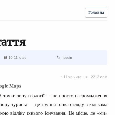
Головна
таття
🏫 10-11 клас
🏷 поезія
~11 хв читання · 2212 слів
ogle Maps
 З точки зору геології — це просто нагромадження
и зору туриста — це зручна точка огляду з кількома
ою відліку їхнього існування. Це місце, де «ми»