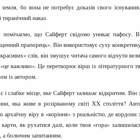
 земля, бо вона не потребує доказів свого існуванн
 тиранічний наказ.
 помічаємо, що Сайферт свідомо уникає пафосу. Ви
щенний прапорець». Він використовує суху конкретику: 
«красивих» слів, він змушує читача самого відчути вели
 «це важливо». Це перетворює вірш із літературного тв
ом із автором.
 є і слабке місце, яке Сайферт залишає відкритим. Він 
ни, яка живе в розірваному світі XX століття? Авто
ю архаїчну віру в «коріння» з реальністю, де кордони
є карти, як рухатися далі, коли твоя «гора» залишила
, а болючим запитанням.