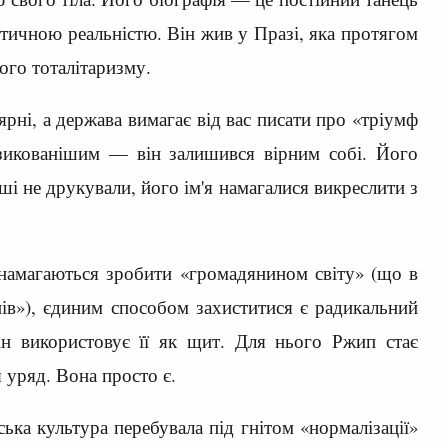
тичною реальністю. Він жив у Празі, яка протягом
ого тоталітаризму.
'ярні, а держава вимагає від вас писати про «тріумф
изикованішим — він залишився вірним собі. Його
ші не друкували, його ім'я намагалися викреслити з
намагаються зробити «громадянином світу» (що в
нів»), єдиним способом захиститися є радикальний
ін використовує її як щит. Для нього Ржип стає
 уряд. Вона просто є.
ька культура перебувала під гнітом «нормалізації»