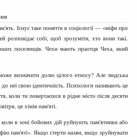
ння
м'ять. Існує таке поняття в соціології — «міфи про
ей розповідає собі, щоб зрозуміти, хто вони такі.
рших поселенців. Чехи мають праотця Чеха, який
і може визначити долю цілого етносу? Але людська
и до неї свою ідентичність. Психологи називають це
, коли ти повертаєшся в рідне місто після десяти
вітря, це хімія пам'яті.
, коли в зоні бойових дій руйнують пам'ятники або
фію пам'яті». Якщо стерти назви, якщо зруйнувати