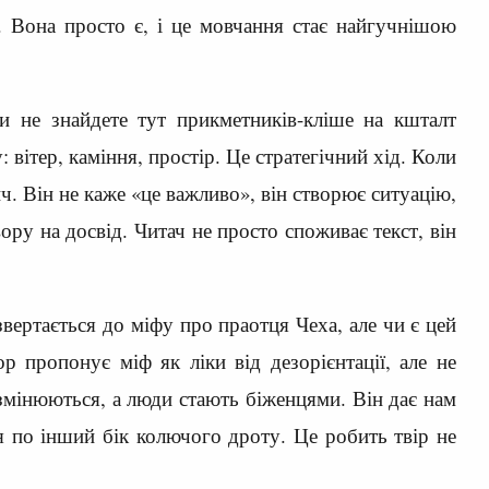
я. Вона просто є, і це мовчання стає найгучнішою
 не знайдете тут прикметників-кліше на кшталт
вітер, каміння, простір. Це стратегічний хід. Коли
ч. Він не каже «це важливо», він створює ситуацію,
ору на досвід. Читач не просто споживає текст, він
звертається до міфу про праотця Чеха, але чи є цей
р пропонує міф як ліки від дезорієнтації, але не
 змінюються, а люди стають біженцями. Він дає нам
ся по інший бік колючого дроту. Це робить твір не