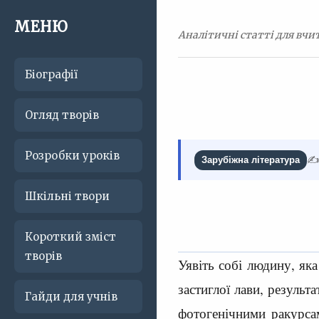
МЕНЮ
Аналітичні статті для вчит
Біографії
Огляд творів
Розробки уроків
✍️
Зарубіжна література
Шкільні твори
Короткий зміст
творів
Уявіть собі людину, як
застиглої лави, результ
Гайди для учнів
фотогенічними ракурсам