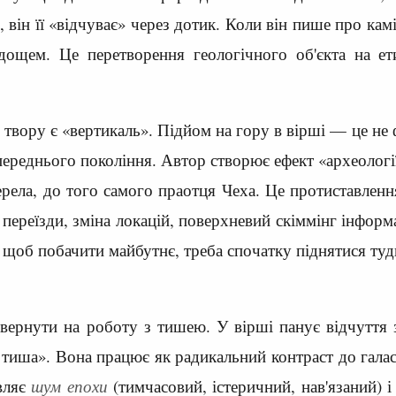
 він її «відчуває» через дотик. Коли він пише про ка
дощем. Це перетворення геологічного об'єкта на е
вору є «вертикаль». Підйом на гору в вірші — це не ф
ереднього покоління. Автор створює ефект «археологі
ела, до того самого праотця Чеха. Це протиставленн
, переїзди, зміна локацій, поверхневий скіммінг інформ
щоб побачити майбутнє, треба спочатку піднятися туди, 
вернути на роботу з тишею. У вірші панує відчуття 
 тиша». Вона працює як радикальний контраст до галас
вляє
шум епохи
(тимчасовий, істеричний, нав'язаний) 