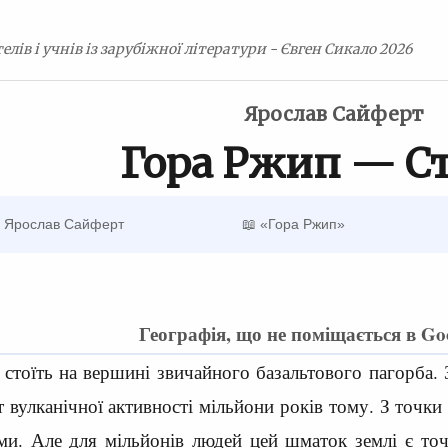
елів і учнів із зарубіжної літератури - Євген Сикало 2026
Ярослав Сайферт
Гора Ржип — С
 Ярослав Сайферт
📖 «Гора Ржип»
Географія, що не поміщається в Go
а стоїть на вершині звичайного базальтового пагорба.
ат вулканічної активності мільйони років тому. З точк
и. Але для мільйонів людей цей шматок землі є точк