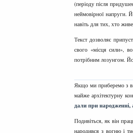
(періоду після придушен
неймовірної напруги. Й
навіть для тих, хто живе
Текст дозволяє припус
свого «місця сили», в
потрібним лозунгом. Йо
Якщо ми приберемо з ві
майже архітектурну ко
дали при народженні, а
Подивіться, як він пра
народився з вогню і ти