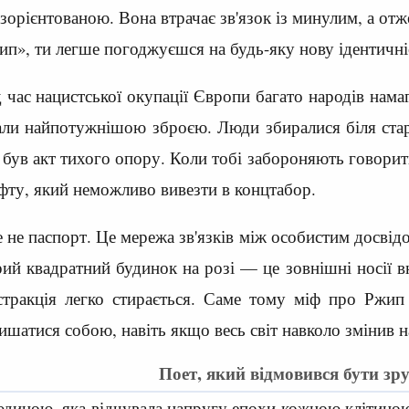
зорієнтованою. Вона втрачає зв'язок із минулим, а от
ип», ти легше погоджуєшся на будь-яку нову ідентичніс
д час нацистської окупації Європи багато народів нам
вали найпотужнішою зброєю. Люди збиралися біля стари
е був акт тихого опору. Коли тобі забороняють говори
ту, який неможливо вивезти в концтабор.
 не паспорт. Це мережа зв'язків між особистим досвід
арий квадратний будинок на розі — це зовнішні носії 
бстракція легко стирається. Саме тому міф про Ржип
лишатися собою, навіть якщо весь світ навколо змінив н
Поет, який відмовився бути зр
диною, яка відчувала напругу епохи кожною клітиною 