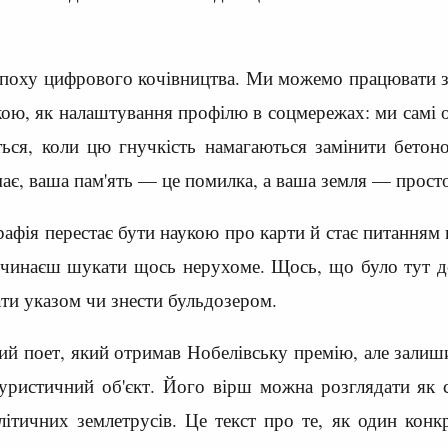
поху цифрового кочівництва. Ми можемо працювати з Б
кою, як налаштування профілю в соцмережах: ми самі о
ься, коли цю гнучкість намагаються замінити бето
має, ваша пам'ять — це помилка, а ваша земля — прост
афія перестає бути наукою про карти й стає питанням 
починаєш шукати щось нерухоме. Щось, що було тут д
и указом чи знести бульдозером.
ий поет, який отримав Нобелівську премію, але залиши
уристичний об'єкт. Його вірш можна розглядати як с
літичних землетрусів. Це текст про те, як один кон