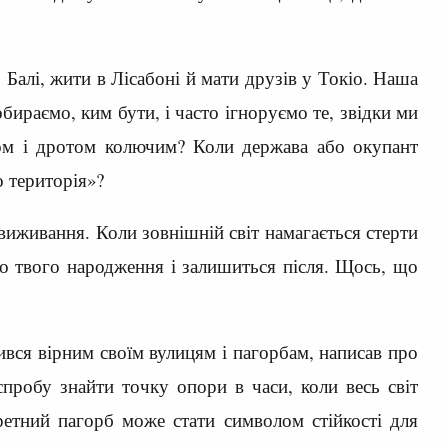
алі, жити в Лісабоні й мати друзів у Токіо. Наша
бираємо, ким бути, і часто ігноруємо те, звідки ми
ном і дротом колючим? Коли держава або окупант
о територія»?
виживання. Коли зовнішній світ намагається стерти
о твого народження і залишиться після. Щось, що
вся вірним своїм вулицям і пагорбам, написав про
пробу знайти точку опори в часи, коли весь світ
кретний пагорб може стати символом стійкості для