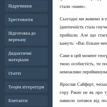
стали «нами».
Підручники
Сьогодні ми живемо в е
Хрестоматія
ідентичність стала гнуч
Підготовка до
прийшли. Але що стаєт
переказу
кажуть: «Вас більше не
Дидактичні
Саме в цей момент геогр
матеріали
твою особистість, ти 
неможливо перейменуват
Статті
Ярослав Сайферт, чеськ
Теорія літератури
гору Ржип не як про т
навколо хитався від по
Контакти