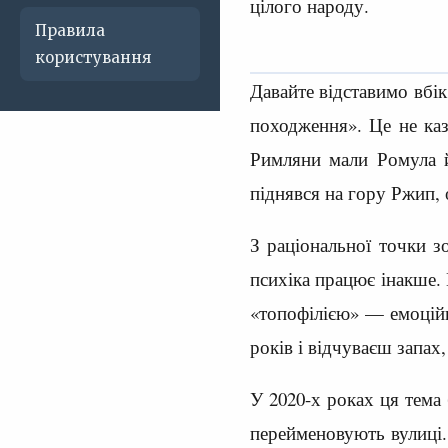
цілого народу.
Правила
користування
Давайте відставимо вбік
походження». Це не казк
Римляни мали Ромула й
піднявся на гору Ржип, 
З раціональної точки з
психіка працює інакше. 
«топофілією» — емоційн
років і відчуваєш запах,
У 2020-х роках ця тема
перейменовують вулиці.