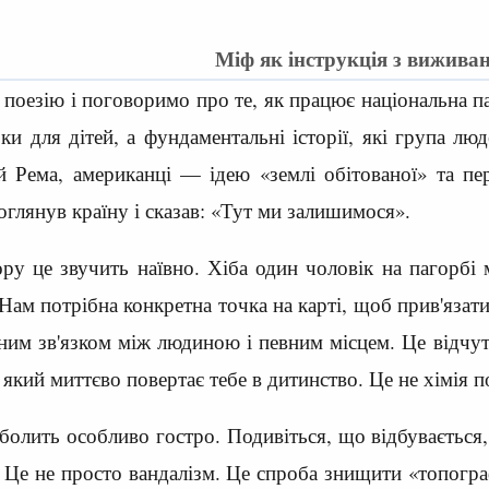
Міф як інструкція з вижива
 поезію і поговоримо про те, як працює національна па
и для дітей, а фундаментальні історії, які група люд
 Рема, американці — ідею «землі обітованої» та пе
оглянув країну і сказав: «Тут ми залишимося».
ору це звучить наївно. Хіба один чоловік на пагорб
Нам потрібна конкретна точка на карті, щоб прив'язат
им зв'язком між людиною і певним місцем. Це відчуття
 який миттєво повертає тебе в дитинство. Це не хімія по
 болить особливо гостро. Подивіться, що відбувається
 Це не просто вандалізм. Це спроба знищити «топогра