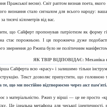
ня Пражської весни). Світ раптом визнав поета, якого
ого визнання стало сигналом для всього народу: ваша
 за тисячі кілометрів від вас.
тити, що Сайферт пропонував патріотизм як форму гі
она стає порожньою. І ця порожнеча дуже подобаєть
го звернення до Ржипа було не політичним маніфестом
ЯК ТВІР ВІДПОВІДАЄ: Механіка в
рша Сайферта всю «красу» і залишимо тільки інструм
нструкцію. Текст дозволяє припустити, що головною 
 те, що ми постійно відтворюємо через акт пам'яті
цює з матеріальністю. Ржип у вірші — це не просто «к
ску. Це ідеальна метафора для чеської ідентичності, 