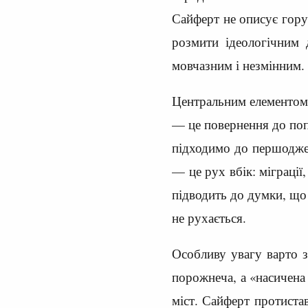
Сайферт не описує гору,
розмити ідеологічним 
мовчазним і незмінним.
Центральним елементом т
— це повернення до поп
підходимо до першоджер
— це рух вбік: міграції
підводить до думки, що 
не рухається.
Особливу увагу варто з
порожнеча, а «насичена
міст. Сайферт протиста