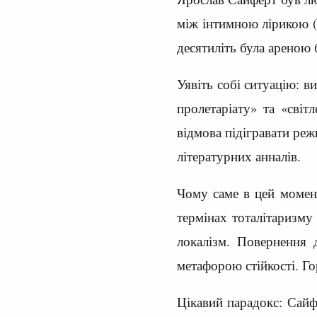
між інтимною лірикою (
десятиліть була ареною 
Уявіть собі ситуацію: в
пролетаріату» та «сві
відмова підігравати реж
літературних анналів.
Чому саме в цей момен
термінах тоталітаризму
локалізм. Повернення 
метафорою стійкості. Го
Цікавий парадокс: Сайф