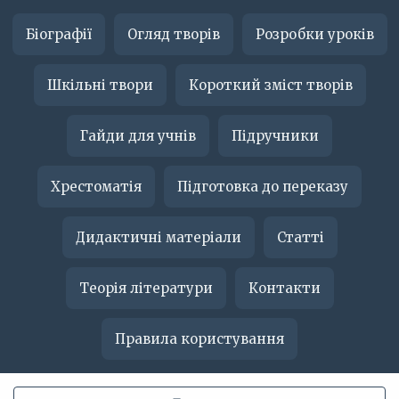
Біографії
Огляд творів
Розробки уроків
Шкільні твори
Короткий зміст творів
Гайди для учнів
Підручники
Хрестоматія
Підготовка до переказу
Дидактичні матеріали
Статті
Теорія літератури
Контакти
Правила користування