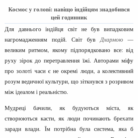
Космос у голові: навіщо індійцям знадобився
цей годинник
Для давнього індійця світ не був випадковим
нагромадженням подій. Світ був
Дхармою
—
великим ритмом, якому підпорядковано все: від
руху зірок до перетравлення їжі. Авторами міфу
про золоті часи є не окремі люди, а колективний
розум ведичної культури, що зіткнувся з розривом
між ідеалом і реальністю.
Мудреці бачили, як будуються міста, як
створюються касти, як люди починають брехати
заради влади. Їм потрібна була система, яка б