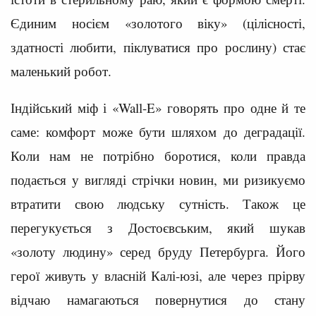
Єдиним носієм «золотого віку» (цілісності,
здатності любити, піклуватися про рослину) стає
маленький робот.
Індійський міф і «Wall-E» говорять про одне й те
саме: комфорт може бути шляхом до деградації.
Коли нам не потрібно боротися, коли правда
подається у вигляді стрічки новин, ми ризикуємо
втратити свою людську сутність. Також це
перегукується з Достоєвським, який шукав
«золоту людину» серед бруду Петербурга. Його
герої живуть у власній Калі-юзі, але через прірву
відчаю намагаються повернутися до стану