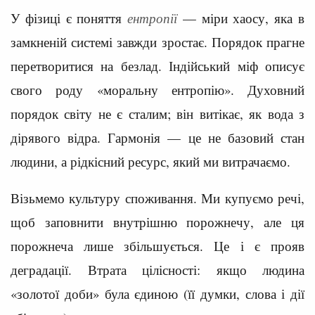
У фізиці є поняття
ентропії
— міри хаосу, яка в
замкненій системі завжди зростає. Порядок прагне
перетворитися на безлад. Індійський міф описує
свого роду «моральну ентропію». Духовний
порядок світу не є сталим; він витікає, як вода з
дірявого відра. Гармонія — це не базовий стан
людини, а рідкісний ресурс, який ми витрачаємо.
Візьмемо культуру споживання. Ми купуємо речі,
щоб заповнити внутрішню порожнечу, але ця
порожнеча лише збільшується. Це і є прояв
деградації. Втрата цілісності: якщо людина
«золотої доби» була єдиною (її думки, слова і дії