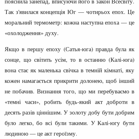
пояснила занепад, вписуючи його в закон Всесвіту.
Так з'явилася концепція Юг — чотирьох епох. Це
моральний термометр: кожна наступна епоха — це
«охолодження» духу.
Якщо в першу епоху (Сатья-юга) правда була як
сонце, що світить усім, то в останню (Калі-юга)
вона стає як маленька свічка в темній кімнаті, яку
кожен намагається прикрити долонею, щоб інший
не побачив. Визнання того, що ми перебуваємо в
«темні часи», робить будь-який акт доброти в
десять разів ціннішим. У золоту добу бути добрим
було легко, бо всі були такими. У Калі-югу бути
людиною — це акт героїзму.