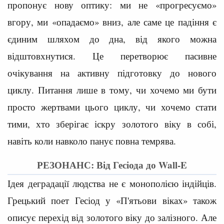
пропонує нову оптику: ми не «прогресуємо»
вгору, ми «опадаємо» вниз, але саме це падіння є
єдиним шляхом до дна, від якого можна
відштовхнутися. Це перетворює пасивне
очікування на активну підготовку до нового
циклу. Питання лише в тому, чи хочемо ми бути
просто жертвами цього циклу, чи хочемо стати
тими, хто зберігає іскру золотого віку в собі,
навіть коли навколо панує повна темрява.
РЕЗОНАНС: Від Гесіода до Wall-E
Ідея деградації людства не є монополією індійців.
Грецький поет Гесіод у «П'ятьови віках» також
описує перехід від золотого віку до залізного. Але