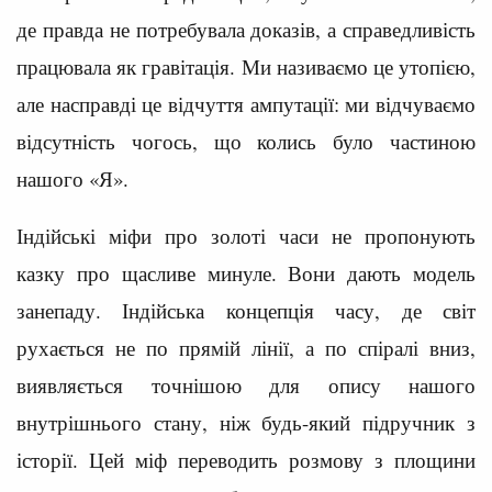
де правда не потребувала доказів, а справедливість
працювала як гравітація. Ми називаємо це утопією,
але насправді це відчуття ампутації: ми відчуваємо
відсутність чогось, що колись було частиною
нашого «Я».
Індійські міфи про золоті часи не пропонують
казку про щасливе минуле. Вони дають модель
занепаду. Індійська концепція часу, де світ
рухається не по прямій лінії, а по спіралі вниз,
виявляється точнішою для опису нашого
внутрішнього стану, ніж будь-який підручник з
історії. Цей міф переводить розмову з площини