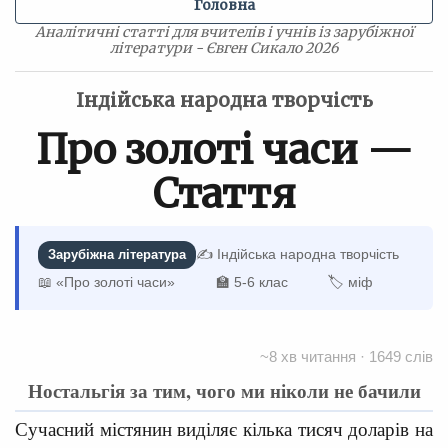
Головна
Аналітичні статті для вчителів і учнів із зарубіжної
літератури - Євген Сикало 2026
Індійська народна творчість
Про золоті часи —
Стаття
✍️ Індійська народна творчість
Зарубіжна література
📖 «Про золоті часи»
🏫 5-6 клас
🏷 міф
~8 хв читання · 1649 слів
Ностальгія за тим, чого ми ніколи не бачили
Сучасний містянин виділяє кілька тисяч доларів на