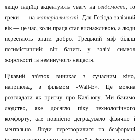
якщо індійці акцентують увагу на
свідомості
, то
греки — на
матеріальності
. Для Гесіода залізний
вік — це час, коли праця стає виснажливою, а люди
перестають знати добро. Грецький міф більш
песимістичний: він бачить у залізі символ
жорсткості та неминучого нещастя.
Цікавий зв'язок виникає з сучасним кіно,
наприклад, з фільмом «Wall-E». Це можна
розглядати як притчу про Калі-югу. Ми бачимо
людство, яке досягло піку технологічного
комфорту, але повністю деградувало фізично і
ментально. Люди перетворилися на безформні
істоти в стерильному раю, який є формою смерті.