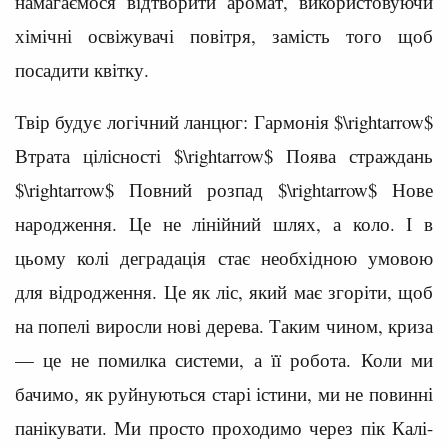
намагаємося відтворити аромат, використовуючи
хімічні освіжувачі повітря, замість того щоб
посадити квітку.
Твір будує логічний ланцюг: Гармонія $\rightarrow$
Втрата цілісності $\rightarrow$ Поява страждань
$\rightarrow$ Повний розпад $\rightarrow$ Нове
народження. Це не лінійний шлях, а коло. І в
цьому колі деградація стає необхідною умовою
для відродження. Це як ліс, який має згоріти, щоб
на попелі виросли нові дерева. Таким чином, криза
— це не помилка системи, а її робота. Коли ми
бачимо, як руйнуються старі істини, ми не повинні
панікувати. Ми просто проходимо через пік Калі-