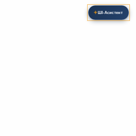
✦
ШІ‑Асистент
Пошук на сайті
Методика та розробки уроків
Фундаментом
zarlit.com
(з 2008 року) є фахові
розробки уроків
та
методика викладання
зарубіжної
літератури. Навколо цього базису формується
комплексна підтримка вчителя: від
планів-
конспектів
до
дидактичних матеріалів
, що
відповідають сучасним стандартам освіти та
програмам НУШ.
Супровідні навчальні ресурси
Для якісного засвоєння матеріалу ми пропонуємо
розгалужену систему допоміжних ресурсів:
біографії