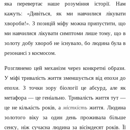
яка перевертає наше розуміння історії. Нам
кажуть: «Дивіться, як ми навчилися лікувати
хвороби!». З позицій міфу можна припустити, що
ми навчилися лікувати симптоми лише тому, що в
золоту добу хвороб не існувало, бо людина була в
резонансі з космосом.
Розглянемо цей механізм через конкретні образи.
У міфі тривалість життя зменшується від епохи до
епохи. З точки зору біології це абсурд, але як
метафора — це геніально. Тривалість життя тут —
це не кількість років, а
місткість
життя. Людина
золотого віку за один день проживала більше
сенсу, ніж сучасна людина за вісімдесят років. Її