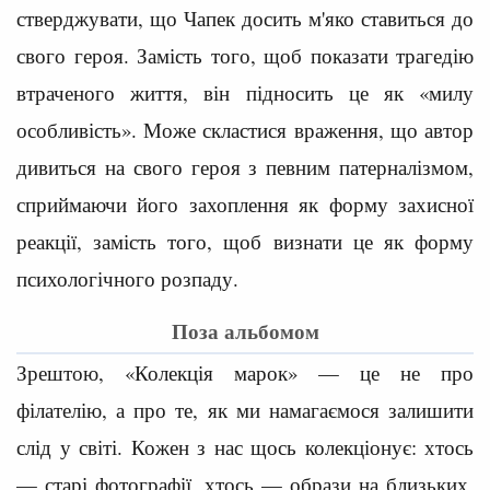
стверджувати, що Чапек досить м'яко ставиться до
свого героя. Замість того, щоб показати трагедію
втраченого життя, він підносить це як «милу
особливість». Може скластися враження, що автор
дивиться на свого героя з певним патерналізмом,
сприймаючи його захоплення як форму захисної
реакції, замість того, щоб визнати це як форму
психологічного розпаду.
Поза альбомом
Зрештою, «Колекція марок» — це не про
філателію, а про те, як ми намагаємося залишити
слід у світі. Кожен з нас щось колекціонує: хтось
— старі фотографії, хтось — образи на близьких,