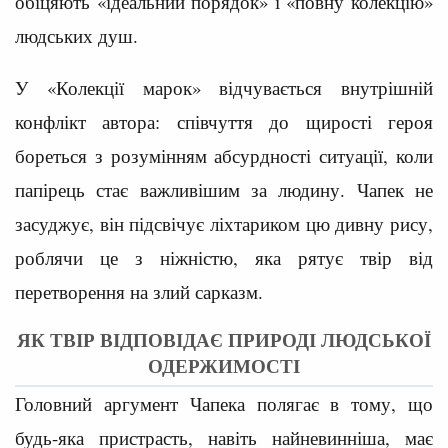
обіцяють «ідеальний порядок» і «повну колекцію»
людських душ.
У «Колекції марок» відчувається внутрішній
конфлікт автора: співчуття до щирості героя
бореться з розумінням абсурдності ситуації, коли
папірець стає важливішим за людину. Чапек не
засуджує, він підсвічує ліхтариком цю дивну рису,
роблячи це з ніжністю, яка рятує твір від
перетворення на злий сарказм.
ЯК ТВІР ВІДПОВІДАЄ ПРИРОДІ ЛЮДСЬКОЇ
ОДЕРЖИМОСТІ
Головний аргумент Чапека полягає в тому, що
будь-яка пристрасть, навіть найневинніша, має