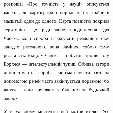
розповізі «Про точність у науці» описується
імперія, де картографи створили карту країни в
масштабі один до одного. Карта повністю покрила
територію. Це радикальне продовження ідеї
Чапека: коли спроба зафіксувати реальність стає
занадто ретельною, вона замінює собою саму
реальність. Якщо у Чапека — побутова іронія, то у
Борхеса — інтелектуальний тупик. Обидва автори
демонструють: спроба систематизувати світ за
допомогою речей часто закінчується поразкою, бо
життя завжди виявляється більшим за будь-який
альбом.
У візуальному мистецтві цей мотив втілює Уес