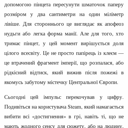
допомогою пінцета пересунути шматочок паперу
розміром у два сантиметри на один міліметр
лівіше. Для стороннього це виглядає як апофеоз
нудьги або легка форма манії. Але для того, хто
тримає пінцет, у цей момент вирішується доля
цілого всесвіту. Це не просто папірець із клеєм —
це втрачений фрагмент імперії, що розпалася, або
рідкісний відтиск, який вижив після пожежі в
якомусь забутому містечку Центральної Європи.
Сьогодні цей імпульс перекочував у цифру.
Подивіться на користувача Steam, який намагається
вибити всі «достигнення» в грі, навіть ті, що не
мають жодного сенсу для сюжету, або на людину,