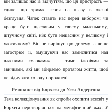
він залишає нас із відчуттям, що ця пристрасть —
єдине, що тримає героя на плаву в океані
безглуздя. Чапек ставить нас перед вибором: чи
краще бути щасливим у своєму маленькому,
штучному світі, ніж бути нещасним у великому і
хаотичному? Він не вирішує цю дилему, а лише
загострює її, змушуючи нас замислитися над
власними «марками» — тими ілюзіями та
звичками, які ми збираємо протягом життя, щоб
не відчувати холоду порожнечі.
Резонанс: від Борхеса до Уеса Андерсона
Тема колекціонування як спроби охопити всесвіт у
Борхеса перетворюється на метафізичний жах. У