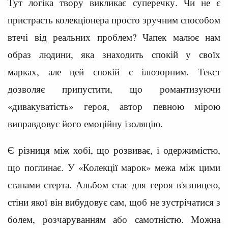
Тут логіка твору викликає суперечку. Чи не є
пристрасть колекціонера просто зручним способом
втечі від реальних проблем? Чапек малює нам
образ людини, яка знаходить спокій у своїх
марках, але цей спокій є ілюзорним. Текст
дозволяє припустити, що романтизуючи
«дивакуватість» героя, автор певною мірою
виправдовує його емоційну ізоляцію.
Є різниця між хобі, що розвиває, і одержимістю,
що поглинає. У «Колекції марок» межа між цими
станами стерта. Альбом стає для героя в'язницею,
стіни якої він вибудовує сам, щоб не зустрічатися з
болем, розчаруванням або самотністю. Можна