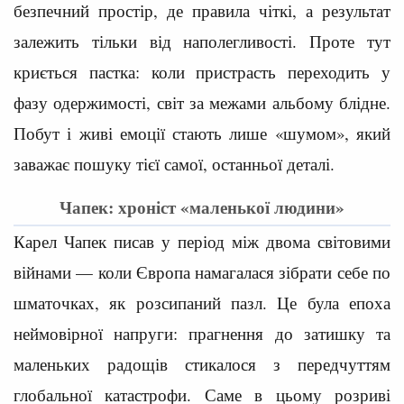
безпечний простір, де правила чіткі, а результат
залежить тільки від наполегливості. Проте тут
криється пастка: коли пристрасть переходить у
фазу одержимості, світ за межами альбому блідне.
Побут і живі емоції стають лише «шумом», який
заважає пошуку тієї самої, останньої деталі.
Чапек: хроніст «маленької людини»
Карел Чапек писав у період між двома світовими
війнами — коли Європа намагалася зібрати себе по
шматочках, як розсипаний пазл. Це була епоха
неймовірної напруги: прагнення до затишку та
маленьких радощів стикалося з передчуттям
глобальної катастрофи. Саме в цьому розриві