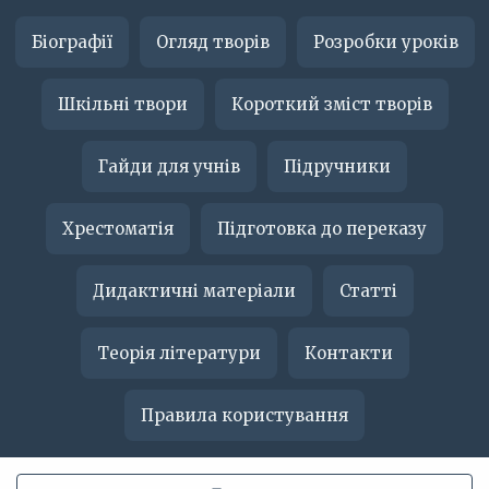
Біографії
Огляд творів
Розробки уроків
Шкільні твори
Короткий зміст творів
Гайди для учнів
Підручники
Хрестоматія
Підготовка до переказу
Дидактичні матеріали
Статті
Теорія літератури
Контакти
Правила користування