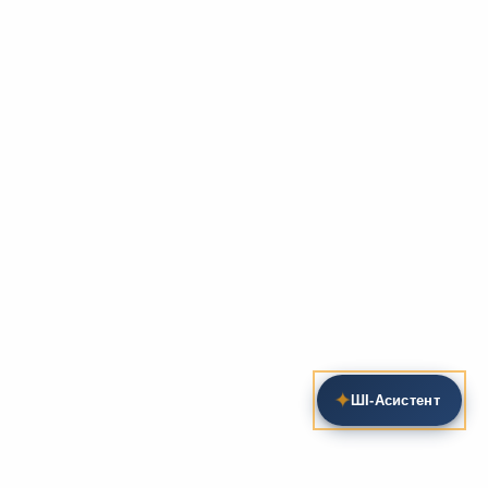
✦
ШІ‑Асистент
Пошук на сайті