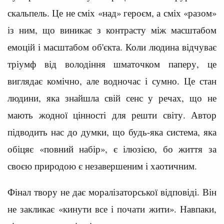
скальпель. Це не сміх «над» героєм, а сміх «разом»
із ним, що виникає з контрасту між масштабом
емоцій і масштабом об'єкта. Коли людина відчуває
тріумф від володіння шматочком паперу, це
виглядає комічно, але водночас і сумно. Це стан
людини, яка знайшла свій сенс у речах, що не
мають жодної цінності для решти світу. Автор
підводить нас до думки, що будь-яка система, яка
обіцяє «повний набір», є ілюзією, бо життя за
своєю природою є незавершеним і хаотичним.
Фінал твору не дає моралізаторської відповіді. Він
не закликає «кинути все і почати жити». Навпаки,