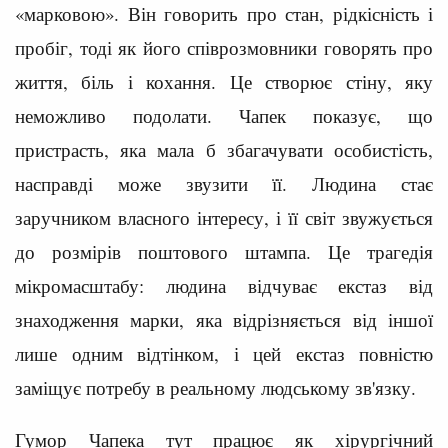
«марковою». Він говорить про стан, рідкісність і
пробіг, тоді як його співрозмовники говорять про
життя, біль і кохання. Це створює стіну, яку
неможливо подолати. Чапек показує, що
пристрасть, яка мала б збагачувати особистість,
насправді може звузити її. Людина стає
заручником власного інтересу, і її світ звужується
до розмірів поштового штампа. Це трагедія
мікромасштабу: людина відчуває екстаз від
знаходження марки, яка відрізняється від іншої
лише одним відтінком, і цей екстаз повністю
заміщує потребу в реальному людському зв'язку.
Гумор Чапека тут працює як хірургічний