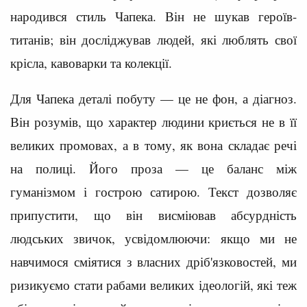
народився стиль Чапека. Він не шукав героїв-
титанів; він досліджував людей, які люблять свої
крісла, кавоварки та колекції.
Для Чапека деталі побуту — це не фон, а діагноз.
Він розумів, що характер людини криється не в її
великих промовах, а в тому, як вона складає речі
на полиці. Його проза — це баланс між
гуманізмом і гострою сатирою. Текст дозволяє
припустити, що він висміював абсурдність
людських звичок, усвідомлюючи: якщо ми не
навчимося сміятися з власних дріб'язковостей, ми
ризикуємо стати рабами великих ідеологій, які теж