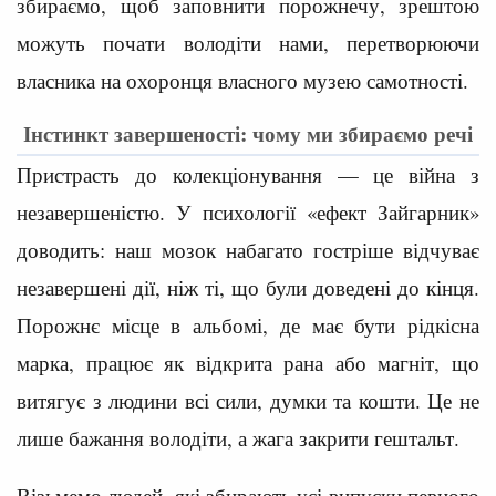
збираємо, щоб заповнити порожнечу, зрештою
можуть почати володіти нами, перетворюючи
власника на охоронця власного музею самотності.
Інстинкт завершеності: чому ми збираємо речі
Пристрасть до колекціонування — це війна з
незавершеністю. У психології «ефект Зайгарник»
доводить: наш мозок набагато гостріше відчуває
незавершені дії, ніж ті, що були доведені до кінця.
Порожнє місце в альбомі, де має бути рідкісна
марка, працює як відкрита рана або магніт, що
витягує з людини всі сили, думки та кошти. Це не
лише бажання володіти, а жага закрити гештальт.
Візьмемо людей, які збирають усі випуски певного