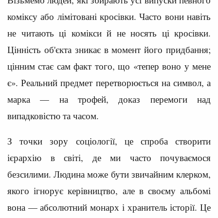
коміксу або лімітовані кросівки. Часто вони навіть
не читають ці комікси й не носять ці кросівки.
Цінність об'єкта зникає в момент його придбання;
цінним стає сам факт того, що «тепер воно у мене
є». Реальний предмет перетворюється на символ, а
марка — на трофей, доказ перемоги над
випадковістю та часом.
З точки зору соціології, це спроба створити
ієрархію в світі, де ми часто почуваємося
безсилими. Людина може бути звичайним клерком,
якого ігнорує керівництво, але в своєму альбомі
вона — абсолютний монарх і хранитель історії. Це