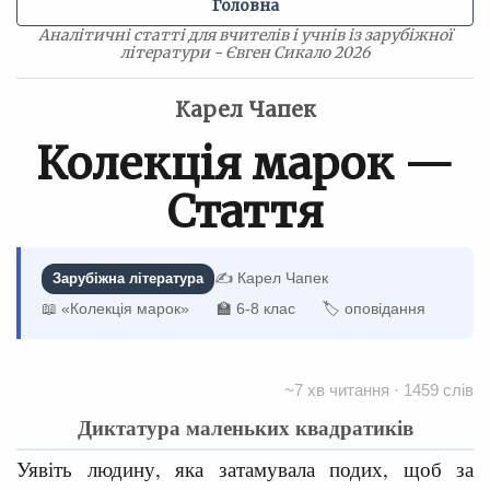
Головна
Аналітичні статті для вчителів і учнів із зарубіжної
літератури - Євген Сикало 2026
Карел Чапек
Колекція марок —
Стаття
✍️ Карел Чапек
Зарубіжна література
📖 «Колекція марок»
🏫 6-8 клас
🏷 оповідання
~7 хв читання · 1459 слів
Диктатура маленьких квадратиків
Уявіть людину, яка затамувала подих, щоб за