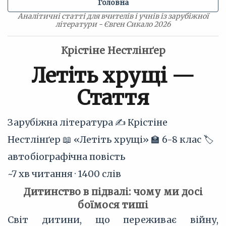
Головна
Аналітичні статті для вчителів і учнів із зарубіжної
літератури - Євген Сикало 2026
Крістіне Нестлінґер
Летіть хрущі —
Стаття
Зарубіжна література
✍️ Крістіне
Нестлінґер
📖 «Летіть хрущі»
🏫 6-8 клас
🏷
автобіографічна повість
~7 хв читання · 1400 слів
Дитинство в підвалі: чому ми досі
боїмося тиші
Світ дитини, що переживає війну,