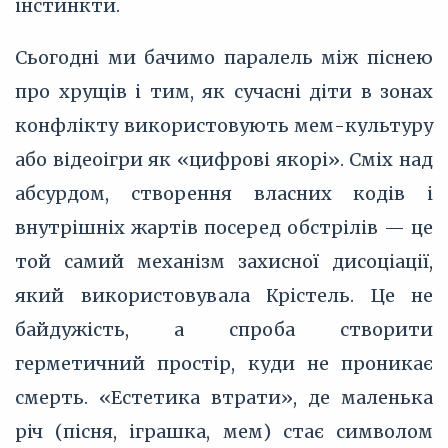
інстинкти.
Сьогодні ми бачимо паралель між піснею
про хрущів і тим, як сучасні діти в зонах
конфлікту використовують мем-культуру
або відеоігри як «цифрові якорі». Сміх над
абсурдом, створення власних кодів і
внутрішніх жартів посеред обстрілів — це
той самий механізм захисної дисоціації,
який використовувала Крістель. Це не
байдужість, а спроба створити
герметичний простір, куди не проникає
смерть. «Естетика втрати», де маленька
річ (пісня, іграшка, мем) стає символом