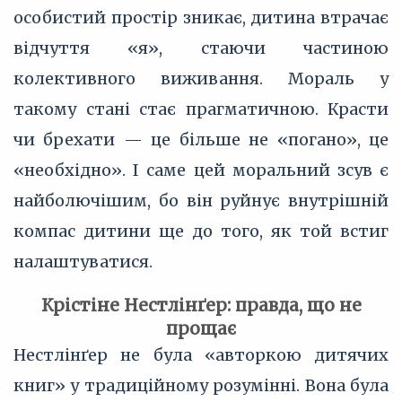
особистий простір зникає, дитина втрачає
відчуття «я», стаючи частиною
колективного виживання. Мораль у
такому стані стає прагматичною. Красти
чи брехати — це більше не «погано», це
«необхідно». І саме цей моральний зсув є
найболючішим, бо він руйнує внутрішній
компас дитини ще до того, як той встиг
налаштуватися.
Крістіне Нестлінґер: правда, що не
прощає
Нестлінґер не була «авторкою дитячих
книг» у традиційному розумінні. Вона була