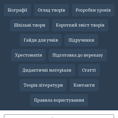
Біографії
Огляд творів
Розробки уроків
Шкільні твори
Короткий зміст творів
Гайди для учнів
Підручники
Хрестоматія
Підготовка до переказу
Дидактичні матеріали
Статті
Теорія літератури
Контакти
Правила користування