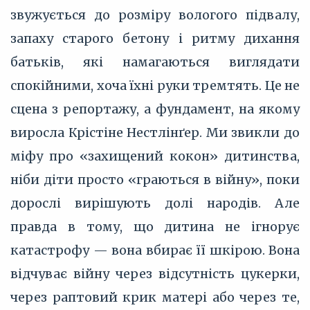
звужується до розміру вологого підвалу,
запаху старого бетону і ритму дихання
батьків, які намагаються виглядати
спокійними, хоча їхні руки тремтять. Це не
сцена з репортажу, а фундамент, на якому
виросла Крістіне Нестлінґер. Ми звикли до
міфу про «захищений кокон» дитинства,
ніби діти просто «граються в війну», поки
дорослі вирішують долі народів. Але
правда в тому, що дитина не ігнорує
катастрофу — вона вбирає її шкірою. Вона
відчуває війну через відсутність цукерки,
через раптовий крик матері або через те,