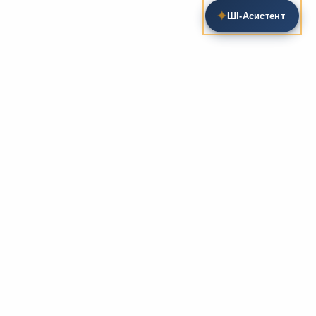
✦
ШІ‑Асистент
Пошук на сайті
Методика та розробки уроків
Фундаментом
zarlit.com
(з 2008 року) є фахові
розробки уроків
та
методика викладання
зарубіжної
літератури. Навколо цього базису формується
комплексна підтримка вчителя: від
планів-
конспектів
до
дидактичних матеріалів
, що
відповідають сучасним стандартам освіти та
програмам НУШ.
Супровідні навчальні ресурси
Для якісного засвоєння матеріалу ми пропонуємо
розгалужену систему допоміжних ресурсів:
біографії
письменників
, аналітичні
рецензії на твори
,