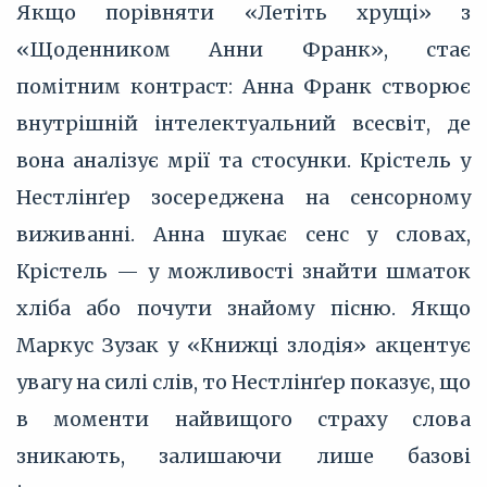
Якщо порівняти «Летіть хрущі» з
«Щоденником Анни Франк», стає
помітним контраст: Анна Франк створює
внутрішній інтелектуальний всесвіт, де
вона аналізує мрії та стосунки. Крістель у
Нестлінґер зосереджена на сенсорному
виживанні. Анна шукає сенс у словах,
Крістель — у можливості знайти шматок
хліба або почути знайому пісню. Якщо
Маркус Зузак у «Книжці злодія» акцентує
увагу на силі слів, то Нестлінґер показує, що
в моменти найвищого страху слова
зникають, залишаючи лише базові