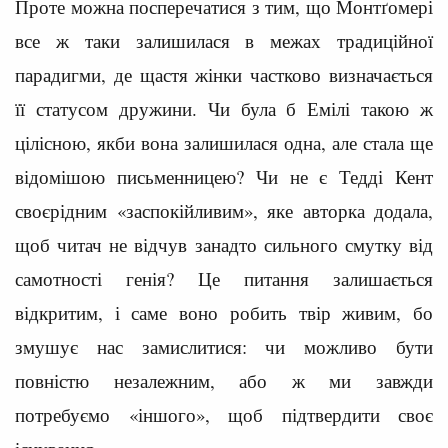
Проте можна посперечатися з тим, що Монтґомері
все ж таки залишилася в межах традиційної
парадигми, де щастя жінки частково визначається
її статусом дружини. Чи була б Емілі такою ж
цілісною, якби вона залишилася одна, але стала ще
відомішою письменницею? Чи не є Тедді Кент
своєрідним «заспокійливим», яке авторка додала,
щоб читач не відчув занадто сильного смутку від
самотності генія? Це питання залишається
відкритим, і саме воно робить твір живим, бо
змушує нас замислитися: чи можливо бути
повністю незалежним, або ж ми завжди
потребуємо «іншого», щоб підтвердити своє