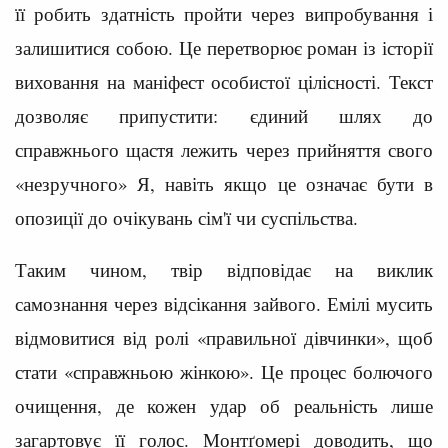
її робить здатність пройти через випробування і
залишитися собою. Це перетворює роман із історії
виховання на маніфест особистої цілісності. Текст
дозволяє припустити: єдиний шлях до
справжнього щастя лежить через прийняття свого
«незручного» Я, навіть якщо це означає бути в
опозиції до очікувань сім'ї чи суспільства.
Таким чином, твір відповідає на виклик
самознання через відсікання зайвого. Емілі мусить
відмовитися від ролі «правильної дівчинки», щоб
стати «справжньою жінкою». Це процес болючого
очищення, де кожен удар об реальність лише
загартовує її голос. Монтґомері доводить, що