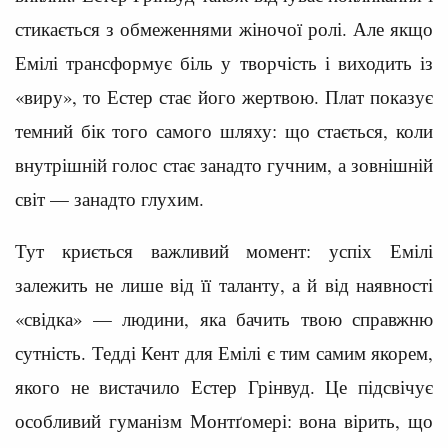
стикається з обмеженнями жіночої ролі. Але якщо
Емілі трансформує біль у творчість і виходить із
«виру», то Естер стає його жертвою. Плат показує
темний бік того самого шляху: що стається, коли
внутрішній голос стає занадто гучним, а зовнішній
світ — занадто глухим.
Тут криється важливий момент: успіх Емілі
залежить не лише від її таланту, а й від наявності
«свідка» — людини, яка бачить твою справжню
сутність. Тедді Кент для Емілі є тим самим якорем,
якого не вистачило Естер Грінвуд. Це підсвічує
особливий гуманізм Монтґомері: вона вірить, що