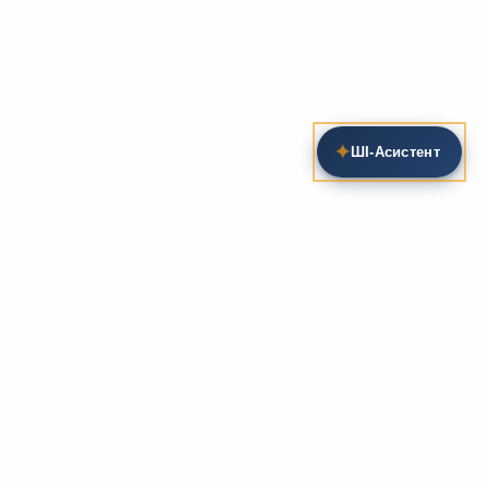
✦
ШІ‑Асистент
Пошук на сайті
Методика та розробки уроків
Фундаментом
zarlit.com
(з 2008 року) є фахові
розробки уроків
та
методика викладання
зарубіжної
літератури. Навколо цього базису формується
комплексна підтримка вчителя: від
планів-
конспектів
до
дидактичних матеріалів
, що
відповідають сучасним стандартам освіти та
програмам НУШ.