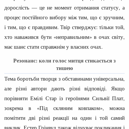
дорослість — це не момент отримання статусу, а
процес постійного вибору між тим, що є зручним,
і тим, що є правдивим. Твір стверджує: тільки той,
хто наважився бути «неправильним» в очах світу,
має шанс стати справжнім у власних очах.
Резонанс: коли голос митця стикається з
тишею
Тема боротьби творця з обставинами універсальна,
але різні автори дають різні відповіді. Якщо
порівняти Емілі Стар із героїнями Сильвії Плат,
зокрема в «Під скляним ковпаком», можна
помітити дві різні реакції на один і той самий
виклик. Естер Грінвуд також відчуває покликання і