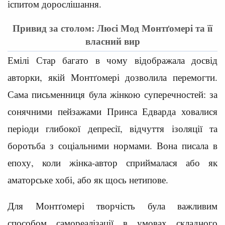
іспитом дорослішання.
Привид за столом: Люсі Мод Монтґомері та її
власний вир
Емілі Стар багато в чому відображала досвід
авторки, якій Монтґомері дозволила перемогти.
Сама письменниця була жінкою суперечностей: за
сонячними пейзажами Принса Едварда ховалися
періоди глибокої депресії, відчуття ізоляції та
боротьба з соціальними нормами. Вона писала в
епоху, коли жінка-автор сприймалася або як
аматорське хобі, або як щось нетипове.
Для Монтґомері творчість була важливим
способом самореалізації в умовах складного