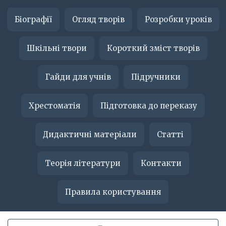
Біографії
Огляд творів
Розробки уроків
Шкільні твори
Короткий зміст творів
Гайди для учнів
Підручники
Хрестоматія
Підготовка до переказу
Дидактичні матеріали
Статті
Теорія літератури
Контакти
Правила користування