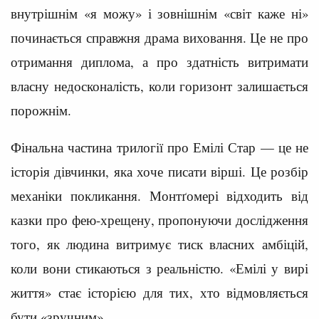
внутрішнім «я можу» і зовнішнім «світ каже ні»
починається справжня драма виховання. Це не про
отримання диплома, а про здатність витримати
власну недосконалість, коли горизонт залишається
порожнім.
Фінальна частина трилогії про Емілі Стар — це не
історія дівчинки, яка хоче писати вірші. Це розбір
механіки покликання. Монтґомері відходить від
казки про фею-хрещену, пропонуючи дослідження
того, як людина витримує тиск власних амбіцій,
коли вони стикаються з реальністю. «Емілі у вирі
життя» стає історією для тих, хто відмовляється
бути «зручним».