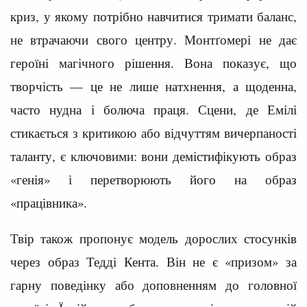
криз, у якому потрібно навчитися тримати баланс,
не втрачаючи свого центру. Монтґомері не дає
героїні магічного рішення. Вона показує, що
творчість — це не лише натхнення, а щоденна,
часто нудна і болюча праця. Сцени, де Емілі
стикається з критикою або відчуттям вичерпаності
таланту, є ключовими: вони демістифікують образ
«генія» і перетворюють його на образ
«працівника».
Твір також пропонує модель дорослих стосунків
через образ Тедді Кента. Він не є «призом» за
гарну поведінку або доповненням до головної