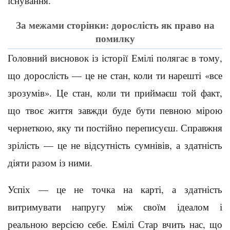
існування.
За межами сторінки: дорослість як право на
помилку
Головний висновок із історії Емілі полягає в тому,
що дорослість — це не стан, коли ти нарешті «все
зрозумів». Це стан, коли ти приймаєш той факт,
що твоє життя завжди буде бути певною мірою
чернеткою, яку ти постійно переписуєш. Справжня
зрілість — це не відсутність сумнівів, а здатність
діяти разом із ними.
Успіх — це не точка на карті, а здатність
витримувати напругу між своїм ідеалом і
реальною версією себе. Емілі Стар вчить нас, що