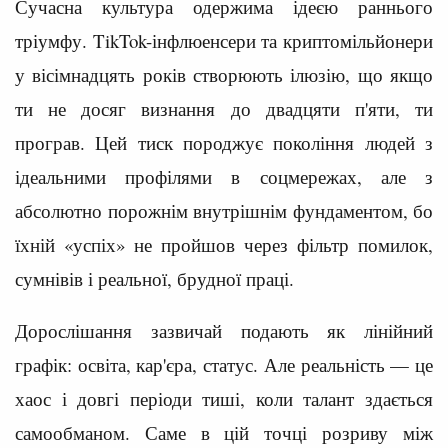
Сучасна культура одержима ідеєю раннього
тріумфу. TikTok-інфлюенсери та криптомільйонери
у вісімнадцять років створюють ілюзію, що якщо
ти не досяг визнання до двадцяти п'яти, ти
програв. Цей тиск породжує покоління людей з
ідеальними профілями в соцмережах, але з
абсолютно порожнім внутрішнім фундаментом, бо
їхній «успіх» не пройшов через фільтр помилок,
сумнівів і реальної, брудної праці.
Дорослішання зазвичай подають як лінійний
графік: освіта, кар'єра, статус. Але реальність — це
хаос і довгі періоди тиші, коли талант здається
самообманом. Саме в цій точці розриву між