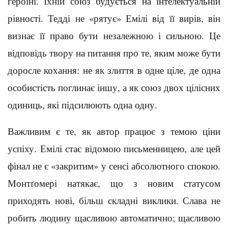
героїні. Їхній союз будується на інтелектуальній
рівності. Тедді не «рятує» Емілі від її вирів, він
визнає її право бути незалежною і сильною. Це
відповідь твору на питання про те, яким може бути
доросле кохання: не як злиття в одне ціле, де одна
особистість поглинає іншу, а як союз двох цілісних
одиниць, які підсилюють одна одну.
Важливим є те, як автор працює з темою ціни
успіху. Емілі стає відомою письменницею, але цей
фінал не є «закритим» у сенсі абсолютного спокою.
Монтґомері натякає, що з новим статусом
приходять нові, більш складні виклики. Слава не
робить людину щасливою автоматично; щасливою