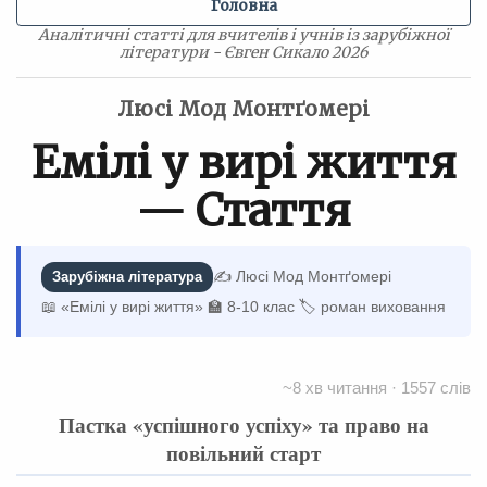
Головна
Аналітичні статті для вчителів і учнів із зарубіжної
літератури - Євген Сикало 2026
Люсі Мод Монтґомері
Емілі у вирі життя
— Стаття
✍️ Люсі Мод Монтґомері
Зарубіжна література
📖 «Емілі у вирі життя»
🏫 8-10 клас
🏷 роман виховання
~8 хв читання · 1557 слів
Пастка «успішного успіху» та право на
повільний старт