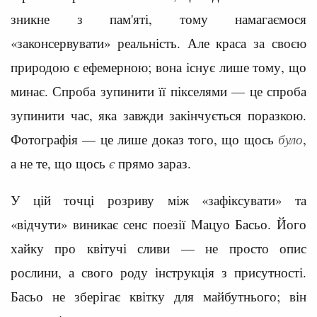
зникне з пам'яті, тому намагаємося
«законсервувати» реальність. Але краса за своєю
природою є ефемерною; вона існує лише тому, що
минає. Спроба зупинити її пікселями — це спроба
зупинити час, яка завжди закінчується поразкою.
Фотографія — це лише доказ того, що щось
було
,
а не те, що щось
є
прямо зараз.
У цій точці розриву між «зафіксувати» та
«відчути» виникає сенс поезії Мацуо Басьо. Його
хайку про квітучі сливи — не просто опис
рослини, а свого роду інструкція з присутності.
Басьо не зберігає квітку для майбутнього; він