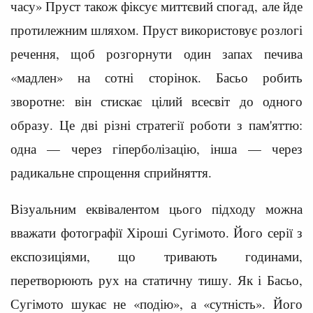
часу» Пруст також фіксує миттєвий спогад, але йде
протилежним шляхом. Пруст використовує розлогі
речення, щоб розгорнути один запах печива
«мадлен» на сотні сторінок. Басьо робить
зворотне: він стискає цілий всесвіт до одного
образу. Це дві різні стратегії роботи з пам'яттю:
одна — через гіперболізацію, інша — через
радикальне спрощення сприйняття.
Візуальним еквівалентом цього підходу можна
вважати фотографії Хіроші Сугімото. Його серії з
експозиціями, що тривають годинами,
перетворюють рух на статичну тишу. Як і Басьо,
Сугімото шукає не «подію», а «сутність». Його