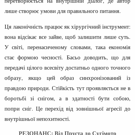
перетворюється на внутрішній діалог, де автор
лише створює умови для правильного питання.
Ця лаконічність працює як хірургічний інструмент:
вона відсікає все зайве, щоб залишити лише суть.
У світі, перенасиченому словами, така економія
стає формою чесності. Басьо доводить, що для
передачі цілого всесвіту достатньо одного точного
образу, якщо цей образ синхронізований із
правдою природи. Стійкість тут проявляється не в
боротьбі зі снігом, а в здатності бути собою,
попри сніг. Це перехід від зовнішньої агресії до
внутрішньої непохитності.
РЕЗОНАНС: Від Пруста до Сугімото