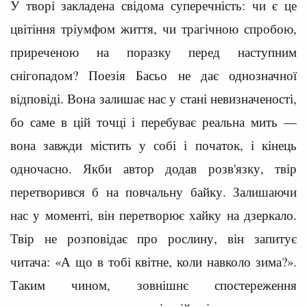
У творі закладена свідома суперечність: чи є це
цвітіння тріумфом життя, чи трагічною спробою,
приреченою на поразку перед наступним
снігопадом? Поезія Басьо не дає однозначної
відповіді. Вона залишає нас у стані невизначеності,
бо саме в цій точці і перебуває реальна мить —
вона завжди містить у собі і початок, і кінець
одночасно. Якби автор додав розв'язку, твір
перетворився б на повчальну байку. Залишаючи
нас у моменті, він перетворює хайку на дзеркало.
Твір не розповідає про рослину, він запитує
читача: «А що в тобі квітне, коли навколо зима?».
Таким чином, зовнішнє спостереження