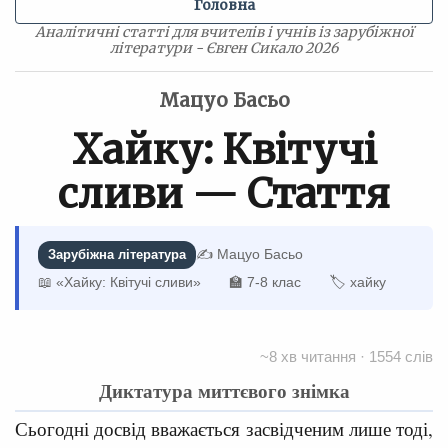
Головна
Аналітичні статті для вчителів і учнів із зарубіжної
літератури - Євген Сикало 2026
Мацуо Басьо
Хайку: Квітучі
сливи — Стаття
✍️ Мацуо Басьо
Зарубіжна література
📖 «Хайку: Квітучі сливи»
🏫 7-8 клас
🏷 хайку
~8 хв читання · 1554 слів
Диктатура миттєвого знімка
Сьогодні досвід вважається засвідченим лише тоді,