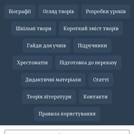
Біографії
Огляд творів
Розробки уроків
Шкільні твори
Короткий зміст творів
Гайди для учнів
Підручники
Хрестоматія
Підготовка до переказу
Дидактичні матеріали
Статті
Теорія літератури
Контакти
Правила користування