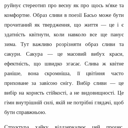
руйнує стереотип про весну як про щось м'яке та
комфортне. Образ сливи в поезії Басьо може бути
прочитаний як твердження, що життя — це і є
здатність квітнути, коли навколо все ще панує
зима. Тут важливо розрізняти образ сливи та
сакури. Сакура — це масовий вибух краси,
ефектність, що швидко згасає. Слива ж квітне
раніше, вона скромніша, її цвітіння часто
приховане за завісою снігу. Вибір сливи — це
вибір на користь стійкості, а не видовищності. Це
гімн внутрішній силі, якій не потрібні глядачі, щоб
бути справжньою.
Структура хайку віддзеркалює цей процес.