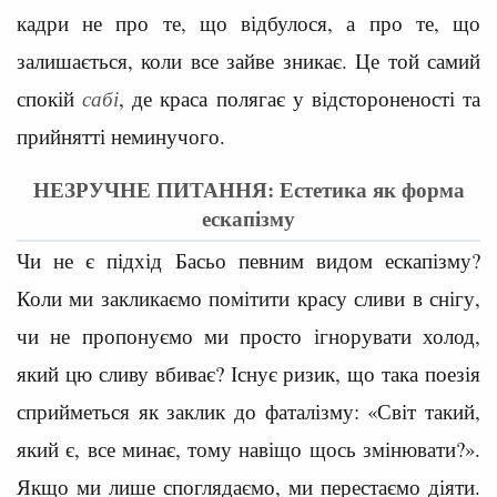
кадри не про те, що відбулося, а про те, що
залишається, коли все зайве зникає. Це той самий
спокій
сабі
, де краса полягає у відстороненості та
прийнятті неминучого.
НЕЗРУЧНЕ ПИТАННЯ: Естетика як форма
ескапізму
Чи не є підхід Басьо певним видом ескапізму?
Коли ми закликаємо помітити красу сливи в снігу,
чи не пропонуємо ми просто ігнорувати холод,
який цю сливу вбиває? Існує ризик, що така поезія
сприйметься як заклик до фаталізму: «Світ такий,
який є, все минає, тому навіщо щось змінювати?».
Якщо ми лише споглядаємо, ми перестаємо діяти.