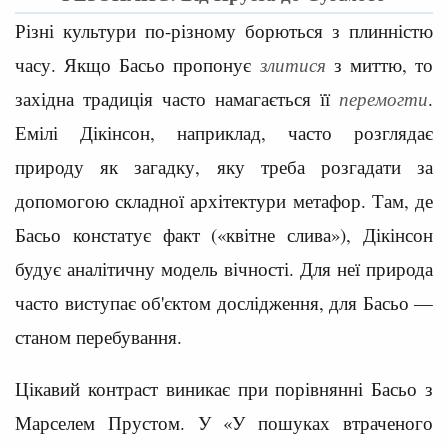
Різні культури по-різному борються з плинністю
часу. Якщо Басьо пропонує
злитися
з миттю, то
західна традиція часто намагається її
перемогти
.
Емілі Дікінсон, наприклад, часто розглядає
природу як загадку, яку треба розгадати за
допомогою складної архітектури метафор. Там, де
Басьо констатує факт («квітне слива»), Дікінсон
будує аналітичну модель вічності. Для неї природа
часто виступає об'єктом дослідження, для Басьо —
станом перебування.
Цікавий контраст виникає при порівнянні Басьо з
Марселем Прустом. У «У пошуках втраченого