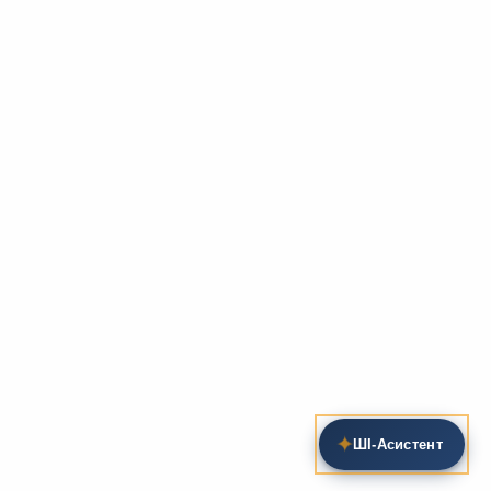
✦
ШІ‑Асистент