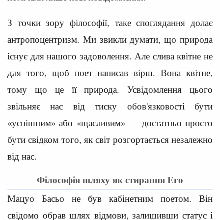
З точки зору філософії, таке споглядання долає
антропоцентризм. Ми звикли думати, що природа
існує для нашого задоволення. Але слива квітне не
для того, щоб поет написав вірш. Вона квітне,
тому що це її природа. Усвідомлення цього
звільняє нас від тиску обов'язковості бути
«успішним» або «щасливим» — достатньо просто
бути свідком того, як світ розгортається незалежно
від нас.
Філософія шляху як стирання Его
Мацуо Басьо не був кабінетним поетом. Він
свідомо обрав шлях відмови, залишивши статус і