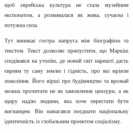
щоб єврейська культура не стала музейним
експонатом, а розвивалася як жива, сучасна і
потужна сила.
Тут виникає гостра напруга між біографією та
текстом. Текст дозволяє припустити, що Маркіш
сподівався на утопію, де новий світ нарешті дасть
євреям ту саму землю і гідність, про які мріяли
покоління. Його вірші про будівництво та врожай
можна прочитати не як замовлення цензури, а як
щиру надію людини, яка хоче перестати бути
вигнанцем. Він намагався поєднати національну
ідентичність із глобальним проектом соціалізму.