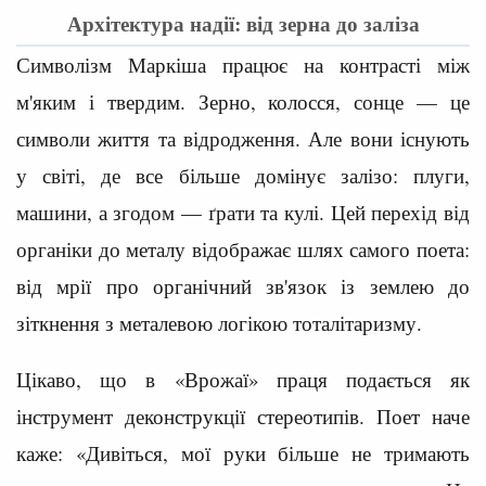
Архітектура надії: від зерна до заліза
Символізм Маркіша працює на контрасті між
м'яким і твердим. Зерно, колосся, сонце — це
символи життя та відродження. Але вони існують
у світі, де все більше домінує залізо: плуги,
машини, а згодом — ґрати та кулі. Цей перехід від
органіки до металу відображає шлях самого поета:
від мрії про органічний зв'язок із землею до
зіткнення з металевою логікою тоталітаризму.
Цікаво, що в «Врожаї» праця подається як
інструмент деконструкції стереотипів. Поет наче
каже: «Дивіться, мої руки більше не тримають