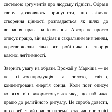
системою аргументів про людську гідність. Образи
твору дозволяють припустити, що фізичне
створення цінності розглядається як шлях до
визнання права на існування. Автор не просто
описує працю, він наділяє її сакральним значенням,
перетворюючи сільського робітника на творця
власної легітимності.
Зверніть увагу на образи. Врожай у Маркіша — це
не сільгосппродукція, а золото, світло,
концентрована енергія сонця. Коли поет описує
колосся, він використовує лексику, що наближає
працю до релігійного ритуалу. Це спроба довести,
що єврей, який працює на землі, стає частиною цієї