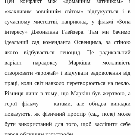
Цей конфлікт між «домашнім затишком» і
«жахливим зовнішнім світом» відгукується і в
сучасному мистецтві, наприклад, у фільмі «Зона
інтересу» Джонатана Глейзера. Там ми бачимо
ідеальний сад коменданта Освенцима, за стіною
якого відбувається геноцид. Це радикальний
варіант парадоксу Маркіша: можливість
створювати «врожай» і відчувати задоволення від
праці, коли світ навколо перетворюється на пекло.
Різниця лише в тому, що Маркіш був жертвою, а
герої фільму — катами, але обидва випадки
показують, як фізичний простір (сад, поле) може
бути використаний для того, щоб засліпити себе
перед обличчям катастрофи.