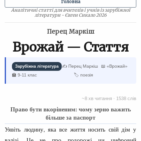
Головна
Аналітичні статті для вчителів і учнів із зарубіжної
літератури - Євген Сикало 2026
Перец Маркіш
Врожай — Стаття
✍️ Перец Маркіш
📖 «Врожай»
Зарубіжна література
🏫 9-11 клас
🏷 поезія
~8 хв читання · 1538 слів
Право бути вкоріненим: чому зерно важить
більше за паспорт
Уявіть людину, яка все життя носить свій дім у
валізі. Це не про подорожі чи цифровий