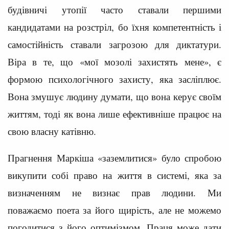
будівничі утопії часто ставали першими
кандидатами на розстріл, бо їхня компетентність і
самостійність ставали загрозою для диктатури.
Віра в те, що «мої мозолі захистять мене», є
формою психологічного захисту, яка засліплює.
Вона змушує людину думати, що вона керує своїм
життям, тоді як вона лише ефективніше працює на
свою власну катівню.
Прагнення Маркіша «заземлитися» було спробою
викупити собі право на життя в системі, яка за
визначенням не визнає прав людини. Ми
поважаємо поета за його щирість, але не можемо
погодитися з його оптимізмом. Праця може дати