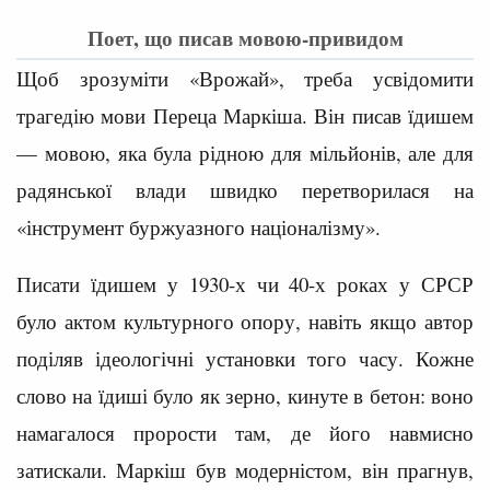
Поет, що писав мовою-привидом
Щоб зрозуміти «Врожай», треба усвідомити
трагедію мови Переца Маркіша. Він писав їдишем
— мовою, яка була рідною для мільйонів, але для
радянської влади швидко перетворилася на
«інструмент буржуазного націоналізму».
Писати їдишем у 1930-х чи 40-х роках у СРСР
було актом культурного опору, навіть якщо автор
поділяв ідеологічні установки того часу. Кожне
слово на їдиші було як зерно, кинуте в бетон: воно
намагалося прорости там, де його навмисно
затискали. Маркіш був модерністом, він прагнув,