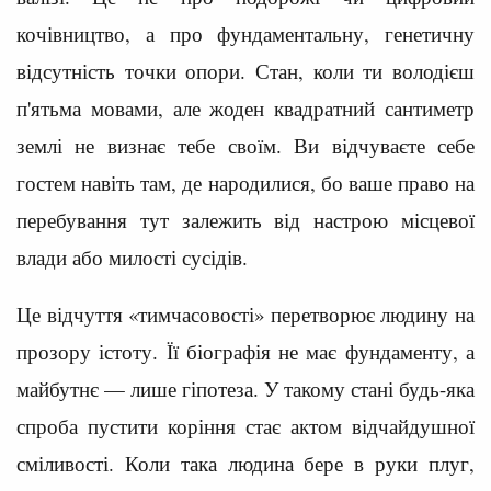
кочівництво, а про фундаментальну, генетичну
відсутність точки опори. Стан, коли ти володієш
п'ятьма мовами, але жоден квадратний сантиметр
землі не визнає тебе своїм. Ви відчуваєте себе
гостем навіть там, де народилися, бо ваше право на
перебування тут залежить від настрою місцевої
влади або милості сусідів.
Це відчуття «тимчасовості» перетворює людину на
прозору істоту. Її біографія не має фундаменту, а
майбутнє — лише гіпотеза. У такому стані будь-яка
спроба пустити коріння стає актом відчайдушної
сміливості. Коли така людина бере в руки плуг,