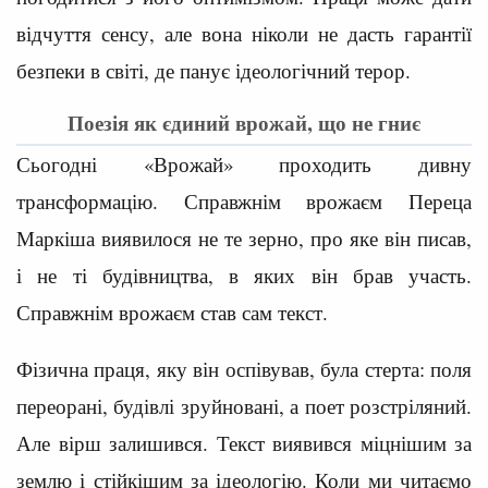
відчуття сенсу, але вона ніколи не дасть гарантії
безпеки в світі, де панує ідеологічний терор.
Поезія як єдиний врожай, що не гниє
Сьогодні «Врожай» проходить дивну
трансформацію. Справжнім врожаєм Переца
Маркіша виявилося не те зерно, про яке він писав,
і не ті будівництва, в яких він брав участь.
Справжнім врожаєм став сам текст.
Фізична праця, яку він оспівував, була стерта: поля
переорані, будівлі зруйновані, а поет розстріляний.
Але вірш залишився. Текст виявився міцнішим за
землю і стійкішим за ідеологію. Коли ми читаємо