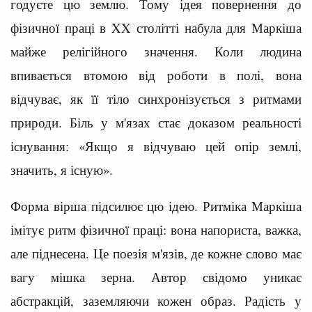
годуєте цю землю. Тому ідея повернення до
фізичної праці в XX столітті набула для Маркіша
майже релігійного значення. Коли людина
впивається втомою від роботи в полі, вона
відчуває, як її тіло синхронізується з ритмами
природи. Біль у м'язах стає доказом реальності
існування: «Якщо я відчуваю цей опір землі,
значить, я існую».
Форма вірша підсилює цю ідею. Ритміка Маркіша
імітує ритм фізичної праці: вона напориста, важка,
але піднесена. Це поезія м'язів, де кожне слово має
вагу мішка зерна. Автор свідомо уникає
абстракцій, заземляючи кожен образ. Радість у