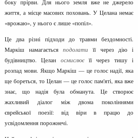
боку прірви. Для нього земля вже не джерело
життя, а місце масових поховань. У Целана немає
«врожаю», у нього є лише «попіл».
Це два різні підходи до травми бездомності.
Маркіш намагається
подолати
її через дію і
будівництво. Целан
осмислює
її через тишу і
розпад мови. Якщо Маркіш — це голос надії, яка
ще бореться, то Целан — це голос пам'яті, яка вже
знає, що надія була обманута. Це створює
жахливий діалог між двома поколіннями
єврейської поезії: від віри в працю до
усвідомлення порожнечі.