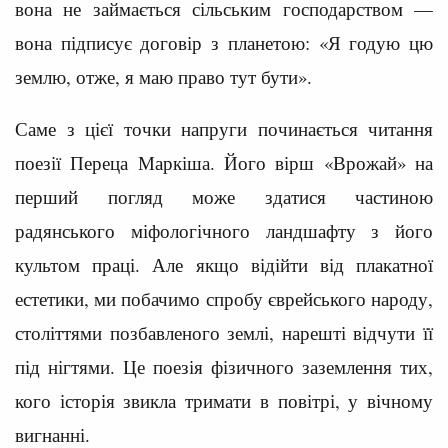
вона не займається сільським господарством —
вона підписує договір з планетою: «Я годую цю
землю, отже, я маю право тут бути».
Саме з цієї точки напруги починається читання
поезії Переца Маркіша. Його вірш «Врожай» на
перший погляд може здатися частиною
радянського міфологічного ландшафту з його
культом праці. Але якщо відійти від плакатної
естетики, ми побачимо спробу єврейського народу,
століттями позбавленого землі, нарешті відчути її
під нігтями. Це поезія фізичного заземлення тих,
кого історія звикла тримати в повітрі, у вічному
вигнанні.