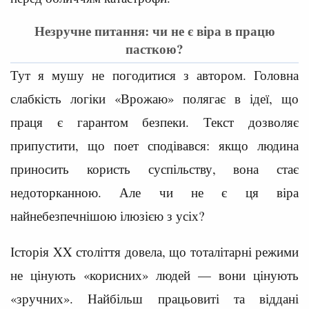
Незручне питання: чи не є віра в працю
пасткою?
Тут я мушу не погодитися з автором. Головна
слабкість логіки «Врожаю» полягає в ідеї, що
праця є гарантом безпеки. Текст дозволяє
припустити, що поет сподівався: якщо людина
приносить користь суспільству, вона стає
недоторканною. Але чи не є ця віра
найнебезпечнішою ілюзією з усіх?
Історія XX століття довела, що тоталітарні режими
не цінують «корисних» людей — вони цінують
«зручних». Найбільш працьовиті та віддані