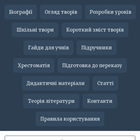
Біографії
Огляд творів
Розробки уроків
Шкільні твори
Короткий зміст творів
Гайди для учнів
Підручники
Хрестоматія
Підготовка до переказу
Дидактичні матеріали
Статті
Теорія літератури
Контакти
Правила користування