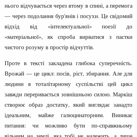
нього відчувається через втому в спині, а перемога
— через подолання бур'янів і посухи. Це свідомий
відхід від «інтелектуальної» поезії до
«матеріальної», як спроба вирватися з пастки
чистого розуму в простір відчуттів.
Проте в тексті закладена глибока суперечність.
Врожай — це цикл: посів, ріст, збирання. Але для
людини в тоталітарному суспільстві цей цикл
завжди переривається зовнішньою силою. Маркіш
створює образ достатку, який виглядає занадто
ідеальним, майже галюцинаторним. Виникає
питання: чи можливо бути по-справжньому
вільним на землі, яка тобі не належить, а лише