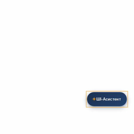
✦
ШІ‑Асистент
Пошук на сайті