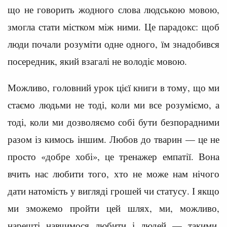
що не говорить жодного слова людською мовою,
змогла стати містком між ними. Це парадокс: щоб
люди почали розуміти одне одного, їм знадобився
посередник, який взагалі не володіє мовою.
Можливо, головний урок цієї книги в тому, що ми
стаємо людьми не тоді, коли ми все розуміємо, а
тоді, коли ми дозволяємо собі бути безпорадними
разом із кимось іншим. Любов до тварин — це не
просто «добре хобі», це тренажер емпатії. Вона
вчить нас любити того, хто не може нам нічого
дати натомість у вигляді грошей чи статусу. І якщо
ми зможемо пройти цей шлях, ми, можливо,
нарешті навчимося любити і людей — такими,