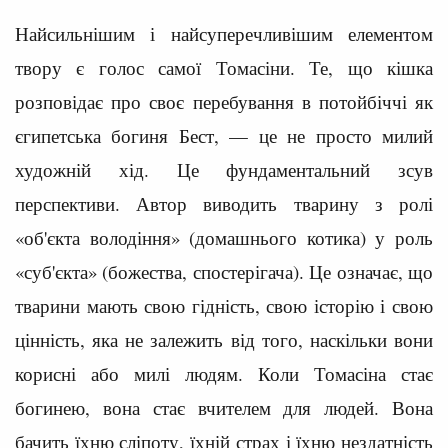
Найсильнішим і найсуперечливішим елементом
твору є голос самої Томасіни. Те, що кішка
розповідає про своє перебування в потойбіччі як
єгипетська богиня Бест, — це не просто милий
художній хід. Це фундаментальний зсув
перспективи. Автор виводить тварину з ролі
«об'єкта володіння» (домашнього котика) у роль
«суб'єкта» (божества, спостерігача). Це означає, що
тварини мають свою гідність, свою історію і свою
цінність, яка не залежить від того, наскільки вони
корисні або милі людям. Коли Томасіна стає
богинею, вона стає вчителем для людей. Вона
бачить їхню сліпоту, їхній страх і їхню нездатність