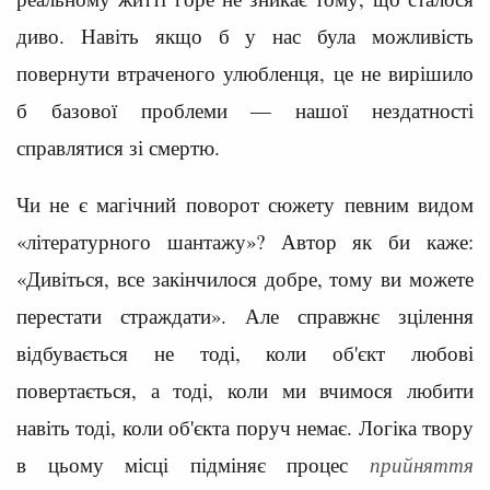
диво. Навіть якщо б у нас була можливість
повернути втраченого улюбленця, це не вирішило
б базової проблеми — нашої нездатності
справлятися зі смертю.
Чи не є магічний поворот сюжету певним видом
«літературного шантажу»? Автор як би каже:
«Дивіться, все закінчилося добре, тому ви можете
перестати страждати». Але справжнє зцілення
відбувається не тоді, коли об'єкт любові
повертається, а тоді, коли ми вчимося любити
навіть тоді, коли об'єкта поруч немає. Логіка твору
в цьому місці підміняє процес
прийняття