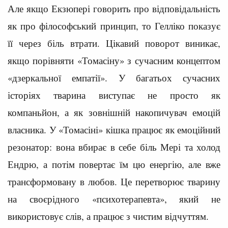
Але якщо Екзюпері говорить про відповідальність
як про філософський принцип, то Гелліко показує
її через біль втрати. Цікавий поворот виникає,
якщо порівняти «Томасіну» з сучасним концептом
«дзеркальної емпатії». У багатьох сучасних
історіях тварина виступає не просто як
компаньйон, а як зовнішній накопичувач емоцій
власника. У «Томасіні» кішка працює як емоційний
резонатор: вона вбирає в себе біль Мері та холод
Ендрю, а потім повертає їм цю енергію, але вже
трансформовану в любов. Це перетворює тварину
на своєрідного «психотерапевта», який не
використовує слів, а працює з чистим відчуттям.