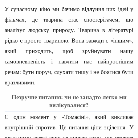
У сучасному кіно ми бачимо відлуння цих ідей у
фільмах, де тварина стає спостерігачем, що
аналізує людську природу. Тварина в літературі
рідко є просто твариною. Вона завжди є «іншим»,
який приходить, щоб зруйнувати нашу
самовпевненість і навчити нас найпростішим
речам: бути поруч, слухати тишу і не боятися бути
вразливими.
Незручне питання: чи не занадто легко ми
вилікувалися?
Є один момент у «Томасіні», який викликає
внутрішній спротив. Це питання ціни зцілення. У
реальному житті горе не зникає тому, що сталося