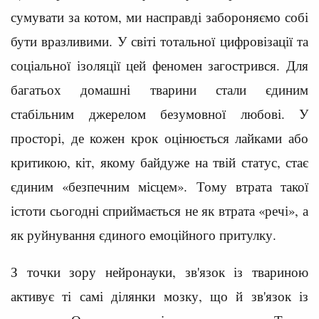
сумувати за котом, ми насправді забороняємо собі
бути вразливими. У світі тотальної цифровізації та
соціальної ізоляції цей феномен загострився. Для
багатьох домашні тварини стали єдиним
стабільним джерелом безумовної любові. У
просторі, де кожен крок оцінюється лайками або
критикою, кіт, якому байдуже на твій статус, стає
єдиним «безпечним місцем». Тому втрата такої
істоти сьогодні сприймається не як втрата «речі», а
як руйнування єдиного емоційного притулку.
З точки зору нейронауки, зв'язок із твариною
активує ті самі ділянки мозку, що й зв'язок із