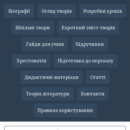
Біографії
Огляд творів
Розробки уроків
Шкільні твори
Короткий зміст творів
Гайди для учнів
Підручники
Хрестоматія
Підготовка до переказу
Дидактичні матеріали
Статті
Теорія літератури
Контакти
Правила користування