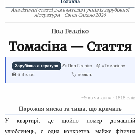
Головна
Аналітичні статті для вчителів і учнів із зарубіжної
літератури - Євген Сикало 2026
Пол Гелліко
Томасіна — Стаття
✍️ Пол Гелліко
📖 «Томасіна»
Зарубіжна література
🏫 6-8 клас
🏷 повість
~9 хв читання · 1818 слів
Порожня миска та тиша, що кричить
У квартирі, де щойно помер домашній
улюбленець, є одна конкретна, майже фізична