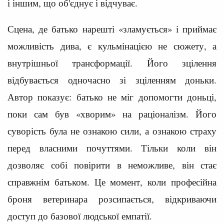
і іншим, що об'єднує і відчуває.
Сцена, де батько нарешті «зламується» і приймає
можливість дива, є кульмінацією не сюжету, а
внутрішньої трансформації. Його зцілення
відбувається одночасно зі зціленням доньки.
Автор показує: батько не міг допомогти доньці,
поки сам був «хворим» на раціоналізм. Його
суворість була не ознакою сили, а ознакою страху
перед власними почуттями. Тільки коли він
дозволяє собі повірити в неможливе, він стає
справжнім батьком. Це момент, коли професійна
броня ветеринара розсипається, відкриваючи
доступ до базової людської емпатії.