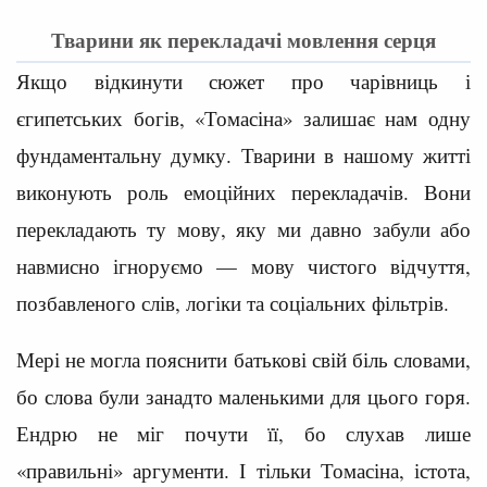
Тварини як перекладачі мовлення серця
Якщо відкинути сюжет про чарівниць і
єгипетських богів, «Томасіна» залишає нам одну
фундаментальну думку. Тварини в нашому житті
виконують роль емоційних перекладачів. Вони
перекладають ту мову, яку ми давно забули або
навмисно ігноруємо — мову чистого відчуття,
позбавленого слів, логіки та соціальних фільтрів.
Мері не могла пояснити батькові свій біль словами,
бо слова були занадто маленькими для цього горя.
Ендрю не міг почути її, бо слухав лише
«правильні» аргументи. І тільки Томасіна, істота,