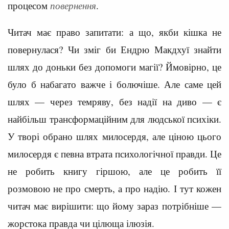
процесом
повернення
.
Читач має право запитати: а що, якби кішка не
повернулася? Чи зміг би Ендрю Макдхуї знайти
шлях до доньки без допомоги магії? Ймовірно, це
було б набагато важче і болючіше. Але саме цей
шлях — через темряву, без надії на диво — є
найбільш трансформаційним для людської психіки.
У творі обрано шлях милосердя, але ціною цього
милосердя є певна втрата психологічної правди. Це
не робить книгу гіршою, але це робить її
розмовою не про смерть, а про надію. І тут кожен
читач має вирішити: що йому зараз потрібніше —
жорстока правда чи цілюща ілюзія.