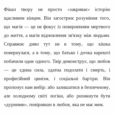
Фінал твору не просто «закриває» історію
щасливим кінцем. Він загострює розуміння того,
що магія — це не фокус із поверненням мертвого
до життя, а магія відновлення зв'язку між людьми.
Справжнє диво тут не в тому, що кішка
повернулася, а в тому, що батько і дочка нарешті
побачили одне одного. Твір демонструє, що любов
— це єдина сила, здатна подолати і смерть, і
професійний цинізм, і соціальні бар'єри. Він
пропонує нам вибір: або залишатися в безпечному,
але холодному світі логіки, або ризикнути бути
«дурними», повіривши в любов, яка не має меж.