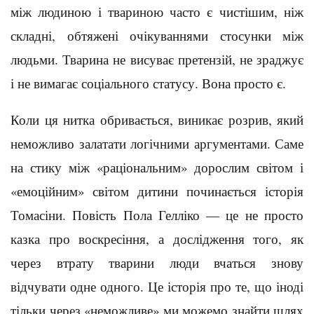
між людиною і твариною часто є чистішим, ніж
складні, обтяжені очікуваннями стосунки між
людьми. Тварина не висуває претензій, не зраджує
і не вимагає соціального статусу. Вона просто є.
Коли ця нитка обривається, виникає розрив, який
неможливо залатати логічними аргументами. Саме
на стику між «раціональним» дорослим світом і
«емоційним» світом дитини починається історія
Томасіни. Повість Пола Гелліко — це не просто
казка про воскресіння, а дослідження того, як
через втрату тварини люди вчаться знову
відчувати одне одного. Це історія про те, що іноді
тільки через «неможливе» ми можемо знайти шлях