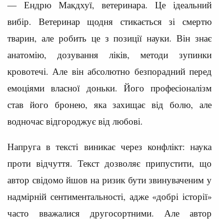
— Ендрю Макдхуї, ветеринара. Це ідеальний
вибір. Ветеринар щодня стикається зі смертю
тварин, але робить це з позиції науки. Він знає
анатомію, дозування ліків, методи зупинки
кровотечі. Але він абсолютно безпорадний перед
емоціями власної доньки. Його професіоналізм
став його бронею, яка захищає від болю, але
водночас відгороджує від любові.
Напруга в тексті виникає через конфлікт: наука
проти відчуття. Текст дозволяє припустити, що
автор свідомо йшов на ризик бути звинуваченим у
надмірній сентиментальності, адже «добрі історії»
часто вважалися другосортними. Але автор