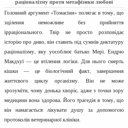
раціоналізму проти метафізики любові
Головний аргумент «Томасіни» полягає в тому, що
зцілення неможливе без прийняття
ірраціонального. Твір не просто розповідає
історію про диво, він ставить під сумнів диктатуру
раціоналізму, яку уособлює батько Мері. Ендрю
Макдхуї — це втілення логіки. Для нього смерть
кішки — це біологічний факт, завершення
життєвого циклу організму. Він не може
зрозуміти, чому донька хворіє, адже з точки зору
медицини вона здорова. Його трагедія в тому, що
він намагається лікувати душу за допомогою
протоколів ветеринарної клініки.