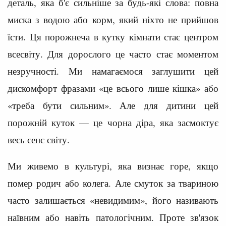
деталь, яка б'є сильніше за будь-які слова: повна
миска з водою або корм, який ніхто не прийшов
їсти. Ця порожнеча в кутку кімнати стає центром
всесвіту. Для дорослого це часто стає моментом
незручності. Ми намагаємося заглушити цей
дискомфорт фразами «це всього лише кішка» або
«треба бути сильним». Але для дитини цей
порожній куток — це чорна діра, яка засмоктує
весь сенс світу.
Ми живемо в культурі, яка визнає горе, якщо
помер родич або колега. Але смуток за твариною
часто залишається «невидимим», його називають
наївним або навіть патологічним. Проте зв'язок