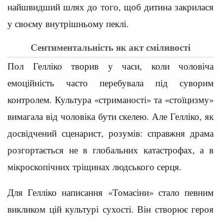
найшвидший шлях до того, щоб дитина закрилася
у своєму внутрішньому пеклі.
Сентиментальність як акт сміливості
Пол Гелліко творив у часи, коли чоловіча
емоційність часто перебувала під суворим
контролем. Культура «стриманості» та «стоїцизму»
вимагала від чоловіка бути скелею. Але Гелліко, як
досвідчений сценарист, розумів: справжня драма
розгортається не в глобальних катастрофах, а в
мікроскопічних тріщинах людського серця.
Для Гелліко написання «Томасіни» стало певним
викликом цій культурі сухості. Він створює героя