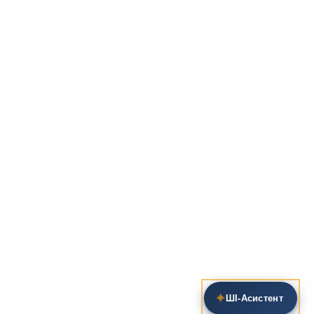
✦
ШІ‑Асистент