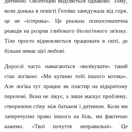
дитиною. Окситоцин виділяється однаково. Тому,
коли донька в повісті Гелліко занедужала від горя,
це не «істерика». Це реальна психосоматична
реакція на розрив глибокого біологічного зв'язку.
Тіло просто відмовляється працювати в світі, де
більше немає цієї любові.
Дорослі часто намагаються «вилікувати» такий
стан логікою: «Ми купимо тобі іншого котика».
Але логіка тут працює як пластир на відкритому
переломі. Вона не лікує, а лише маскує проблему,
створюючи стіну між батьком і дитиною. Коли ми
заперечуємо право іншого на біль, ми фактично
кажемо: «Твої почуття неправильні». Це