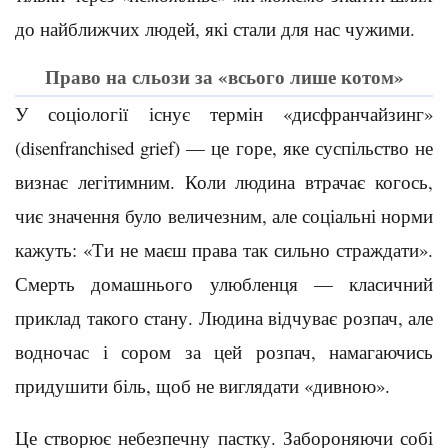
до найближчих людей, які стали для нас чужими.
Право на сльози за «всього лише котом»
У соціології існує термін «дисфранчайзинг»
(disenfranchised grief) — це горе, яке суспільство не
визнає легітимним. Коли людина втрачає когось,
чиє значення було величезним, але соціальні норми
кажуть: «Ти не маєш права так сильно страждати».
Смерть домашнього улюбленця — класичний
приклад такого стану. Людина відчуває розпач, але
водночас і сором за цей розпач, намагаючись
придушити біль, щоб не виглядати «дивною».
Це створює небезпечну пастку. Забороняючи собі