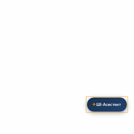
✦
ШІ‑Асистент
Пошук на сайті