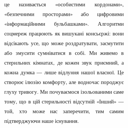
це називається «особистими кордонами»,
«безпечними просторами» або цифровими
«інформаційними бульбашками». Алгоритми
соцмереж працюють як вишукані консьєржі: вони
відсікають усе, що може роздратувати, засмутити
або змусити сумніватися в собі. Ми живемо в
стерильних кімнатах, де кожен звук приємний, а
кожна думка — лише відлуння нашої власної. Це
створює ілюзію комфорту, але водночас породжує
глуху тривогу. Ми почуваємося ізольованими саме
тому, що в цій стерильності відсутній «Інший» —
той, хто може нас заперечити, тим самим
підтверджуючи наше існування.