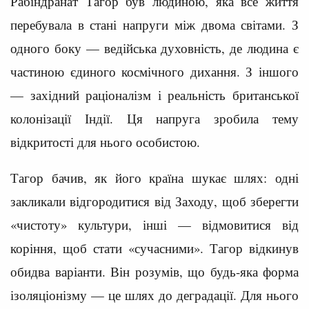
Рабіндранат Тагор був людиною, яка все життя
перебувала в стані напруги між двома світами. З
одного боку — ведійська духовність, де людина є
частиною єдиного космічного дихання. З іншого
— західний раціоналізм і реальність британської
колонізації Індії. Ця напруга зробила тему
відкритості для нього особистою.
Тагор бачив, як його країна шукає шлях: одні
закликали відгородитися від Заходу, щоб зберегти
«чистоту» культури, інші — відмовитися від
коріння, щоб стати «сучасними». Тагор відкинув
обидва варіанти. Він розумів, що будь-яка форма
ізоляціонізму — це шлях до деградації. Для нього