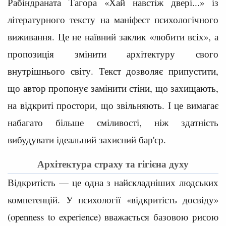
Рабіндраната Тагора «Хай навстіж двері...» із
літературного тексту на маніфест психологічного
виживання. Це не наївний заклик «любити всіх», а
пропозиція змінити архітектуру свого
внутрішнього світу. Текст дозволяє припустити,
що автор пропонує замінити стіни, що захищають,
на відкриті простори, що звільняють. І це вимагає
набагато більше сміливості, ніж здатність
вибудувати ідеальний захисний бар'єр.
Архітектура страху та гігієна духу
Відкритість — це одна з найскладніших людських
компетенцій. У психології «відкритість досвіду»
(openness to experience) вважається базовою рисою