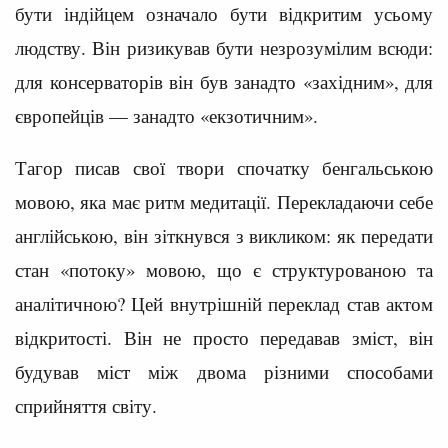
бути індійцем означало бути відкритим усьому
людству. Він ризикував бути незрозумілим всюди:
для консерваторів він був занадто «західним», для
європейців — занадто «екзотичним».
Тагор писав свої твори спочатку бенгальською
мовою, яка має ритм медитації. Перекладаючи себе
англійською, він зіткнувся з викликом: як передати
стан «потоку» мовою, що є структурованою та
аналітичною? Цей внутрішній переклад став актом
відкритості. Він не просто передавав зміст, він
будував міст між двома різними способами
сприйняття світу.