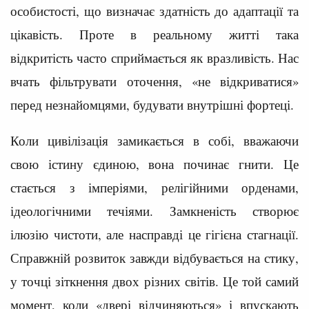
особистості, що визначає здатність до адаптації та
цікавість. Проте в реальному житті така
відкритість часто сприймається як вразливість. Нас
вчать фільтрувати оточення, «не відкриватися»
перед незнайомцями, будувати внутрішні фортеці.
Коли цивілізація замикається в собі, вважаючи
свою істину єдиною, вона починає гнити. Це
стається з імперіями, релігійними орденами,
ідеологічними течіями. Замкненість створює
ілюзію чистоти, але насправді це гігієна стагнації.
Справжній розвиток завжди відбувається на стику,
у точці зіткнення двох різних світів. Це той самий
момент, коли «двері відчиняються» і впускають