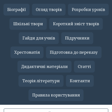
Біографії
Огляд творів
Розробки уроків
Шкільні твори
Короткий зміст творів
Гайди для учнів
Підручники
Хрестоматія
Підготовка до переказу
Дидактичні матеріали
Статті
Теорія літератури
Контакти
Правила користування