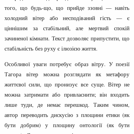
того, що будь-що, що прийде ззовні — навіть
холодний вітер або несподіваний гість — є
ціннішим за стабільний, але мертвий спокій
зачиненої кімнати. Текст дозволяє припустити, що
стабільність без руху є ілюзією життя.
Особливої уваги потребує образ вітру. У поезії
Тагора вітер можна розглядати як метафору
життєвої сили, що пронизує все суще. Вітер не
можна затримати або привласнити; він входить
лише туди, де немає перешкод. Таким чином,
автор переводить дискусію з площини етики (як
бути добрим) у площину онтології (як бути