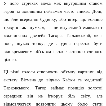
У його стрічках межа між внутрішнім станом
героя та зовнішнім пейзажем часто зникає. Дощ,
що йде всередині будинку, або вітер, що колише
траву в такт думкам, — це візуальний еквівалент
«відчинених дверей» Тагора. Тарковський, як і
поет, шукав точку, де людина перестає бути
відокремленим об'єктом і стає частиною єдиного
цілого.
Ці різні голоси створюють об'ємну картину: від
екстазу Вітмена до відчаю Кафки та медитації
Тарковського. Тагор займає позицію золотої
середини: він не ігнорує біль світу, але
відмовляється дозволити цьому болю стати