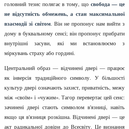
свобода — це
головний тезис полягає в тому, що
не відсутність обмежень, а стан максимальної
взаємодії зі світом
. Він не пропонує нам вийти з
дому в буквальному сенсі; він пропонує прибрати
внутрішні засуви, які ми встановлюємо з
міркувань страху або гордині.
Центральний образ — відчинені двері — працює
як інверсія традиційного символу. У більшості
культур двері означають захист, приватність, межу
між «своїм» і «чужим». Тагор перевертає цей сенс:
зачинені двері стають символом в'язниці, навіть
якщо ця в'язниця розкішна. Відчинені двері — це
акт радикальної довіри до Всесвіту. Це визнання