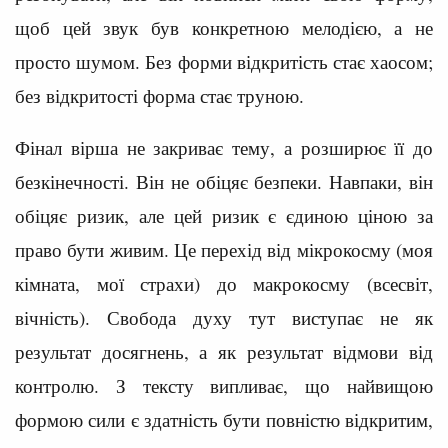
щоб цей звук був конкретною мелодією, а не
просто шумом. Без форми відкритість стає хаосом;
без відкритості форма стає труною.
Фінал вірша не закриває тему, а розширює її до
безкінечності. Він не обіцяє безпеки. Навпаки, він
обіцяє ризик, але цей ризик є єдиною ціною за
право бути живим. Це перехід від мікрокосму (моя
кімната, мої страхи) до макрокосму (всесвіт,
вічність). Свобода духу тут виступає не як
результат досягнень, а як результат відмови від
контролю. З тексту випливає, що найвищою
формою сили є здатність бути повністю відкритим,