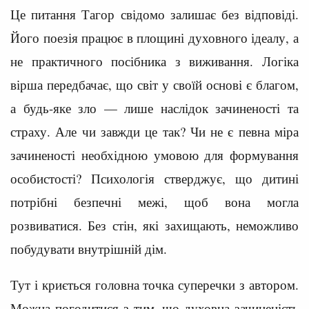
Це питання Тагор свідомо залишає без відповіді.
Його поезія працює в площині духовного ідеалу, а
не практичного посібника з виживання. Логіка
вірша передбачає, що світ у своїй основі є благом,
а будь-яке зло — лише наслідок зачиненості та
страху. Але чи завжди це так? Чи не є певна міра
зачиненості необхідною умовою для формування
особистості? Психологія стверджує, що дитині
потрібні безпечні межі, щоб вона могла
розвиватися. Без стін, які захищають, неможливо
побудувати внутрішній дім.
Тут і криється головна точка суперечки з автором.
Можна погодитися з тим, що духовна зачиненість