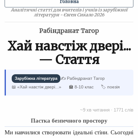
Головна
Аналітичні статті для вчителів і учнів із зарубіжної
літератури - Євген Сикало 2026
Рабіндранат Тагор
Хай навстіж двері...
— Стаття
✍️ Рабіндранат Тагор
Зарубіжна література
📖 «Хай навстіж двері...»
🏫 8-10 клас
🏷 поезія
~9 хв читання · 1771 слів
Пастка безпечного простору
Ми навчилися створювати ідеальні стіни. Сьогодні