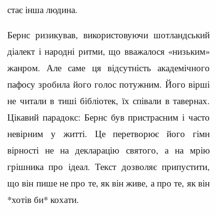
стає інша людина.
Бернс ризикував, використовуючи шотландський
діалект і народні ритми, що вважалося «низьким»
жанром. Але саме ця відсутність академічного
пафосу зробила його голос потужним. Його вірші
не читали в тиші бібліотек, їх співали в тавернах.
Цікавий парадокс: Бернс був пристрасним і часто
невірним у житті. Це перетворює його гімн
вірності не на декларацію святого, а на мрію
грішника про ідеал. Текст дозволяє припустити,
що він пише не про те, як він живе, а про те, як він
*хотів би* кохати.