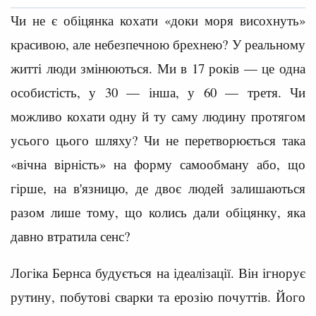
Чи не є обіцянка кохати «доки моря висохнуть»
красивою, але небезпечною брехнею? У реальному
житті люди змінюються. Ми в 17 років — це одна
особистість, у 30 — інша, у 60 — третя. Чи
можливо кохати одну й ту саму людину протягом
усього цього шляху? Чи не перетворюється така
«вічна вірність» на форму самообману або, що
гірше, на в'язницю, де двоє людей залишаються
разом лише тому, що колись дали обіцянку, яка
давно втратила сенс?
Логіка Бернса будується на ідеалізації. Він ігнорує
рутину, побутові сварки та ерозію почуттів. Його