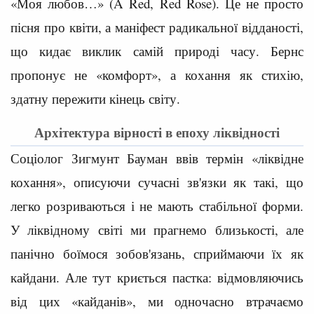
«Моя любов…» (A Red, Red Rose). Це не просто
пісня про квіти, а маніфест радикальної відданості,
що кидає виклик самій природі часу. Бернс
пропонує не «комфорт», а кохання як стихію,
здатну пережити кінець світу.
Архітектура вірності в епоху ліквідності
Соціолог Зигмунт Бауман ввів термін «ліквідне
кохання», описуючи сучасні зв'язки як такі, що
легко розриваються і не мають стабільної форми.
У ліквідному світі ми прагнемо близькості, але
панічно боїмося зобов'язань, сприймаючи їх як
кайдани. Але тут криється пастка: відмовляючись
від цих «кайданів», ми одночасно втрачаємо