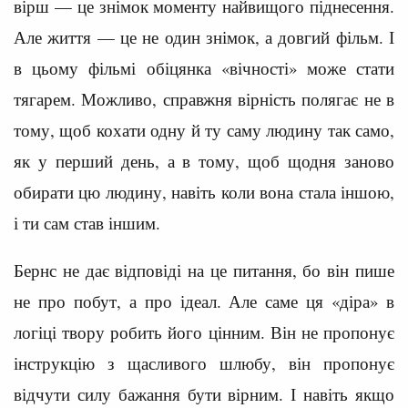
вірш — це знімок моменту найвищого піднесення.
Але життя — це не один знімок, а довгий фільм. І
в цьому фільмі обіцянка «вічності» може стати
тягарем. Можливо, справжня вірність полягає не в
тому, щоб кохати одну й ту саму людину так само,
як у перший день, а в тому, щоб щодня заново
обирати цю людину, навіть коли вона стала іншою,
і ти сам став іншим.
Бернс не дає відповіді на це питання, бо він пише
не про побут, а про ідеал. Але саме ця «діра» в
логіці твору робить його цінним. Він не пропонує
інструкцію з щасливого шлюбу, він пропонує
відчути силу бажання бути вірним. І навіть якщо