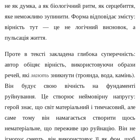
не як думка, а як біологічний ритм, як серцебиття,
яке неможливо зупинити. Форма відповідає змісту:
вірність тут — це не логічний висновок, а
пульсація життя.
Проте в тексті закладена глибока суперечність:
автор обіцяє вірність, використовуючи образи
речей, які
мають
зникнути (троянда, вода, камінь).
Він будує свою вічність на фундаменті
руйнування. Це створює неймовірну напругу:
герой знає, що світ матеріальний і тимчасовий, але
саме тому він намагається створити щось
нематеріальне, що переживе цю руйнацію. Він не
ігнорує смерть, він використовує її як фон, щоб