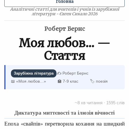
Головна
Аналітичні статті для вчителів і учнів із зарубіжної
літератури - Євген Сикало 2026
Роберт Бернс
Моя любов… —
Стаття
✍️ Роберт Бернс
Зарубіжна література
📖 «Моя любов…»
🏫 7-9 клас
🏷 поезія
~8 хв читання · 1595 слів
Диктатура миттєвості та ілюзія вічності
Епоха «свайпів» перетворила кохання на швидкий