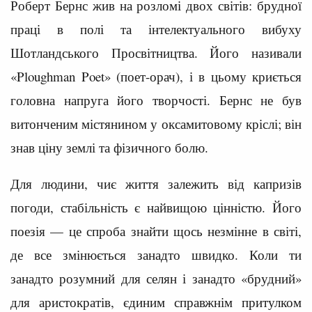
Роберт Бернс жив на розломі двох світів: брудної
праці в полі та інтелектуального вибуху
Шотландського Просвітництва. Його називали
«Ploughman Poet» (поет-орач), і в цьому криється
головна напруга його творчості. Бернс не був
витонченим містянином у оксамитовому кріслі; він
знав ціну землі та фізичного болю.
Для людини, чиє життя залежить від капризів
погоди, стабільність є найвищою цінністю. Його
поезія — це спроба знайти щось незмінне в світі,
де все змінюється занадто швидко. Коли ти
занадто розумний для селян і занадто «брудний»
для аристократів, єдиним справжнім притулком