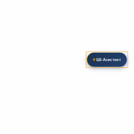
✦
ШІ‑Асистент
Пошук на сайті
Методика та розробки уроків
Фундаментом
zarlit.com
(з 2008 року) є фахові
розробки уроків
та
методика викладання
зарубіжної
літератури. Навколо цього базису формується
комплексна підтримка вчителя: від
планів-
конспектів
до
дидактичних матеріалів
, що