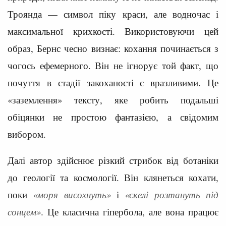
Троянда — символ піку краси, але водночас і
максимальної крихкості. Використовуючи цей
образ, Бернс чесно визнає: кохання починається з
чогось ефемерного. Він не ігнорує той факт, що
почуття в стадії закоханості є вразливими. Це
«заземлення» тексту, яке робить подальші
обіцянки не простою фантазією, а свідомим
вибором.
Далі автор здійснює різкий стрибок від ботаніки
до геології та космології. Він клянеться кохати,
поки
«моря висохнуть»
і
«скелі розтануть під
сонцем»
. Це класична гіпербола, але вона працює