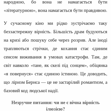
народною, бо вона не намагається бути
«літературною», вона намагається бути правдивою.
У сучасному кіно ми рідко зустрічаємо таку
беззастережну вірність. Більшість драм будуються
на кризі або пошуку себе через розрив. Але іноді
трапляються стрічки, де кохання стає єдиним
сенсом виживання в умовах катастрофи. Там, де
світ навколо «тане, як скелі під сонцем», обіцянка
«я повернуся» стає єдиною істиною. Це доводить,
що ліризм Бернса — це не застарілий романтизм, а
базовий код людської надії.
Незручне питання: чи не є вічна вірність
ілюзією?