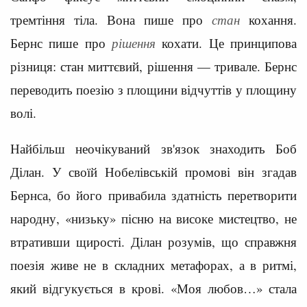
тремтіння тіла. Вона пише про
стан
кохання.
Бернс пише про
рішення
кохати. Це принципова
різниця: стан миттєвий, рішення — тривале. Бернс
переводить поезію з площини відчуттів у площину
волі.
Найбільш неочікуваний зв'язок знаходить Боб
Ділан. У своїй Нобелівській промові він згадав
Бернса, бо його привабила здатність перетворити
народну, «низьку» пісню на високе мистецтво, не
втративши щирості. Ділан розумів, що справжня
поезія живе не в складних метафорах, а в ритмі,
який відгукується в крові. «Моя любов…» стала