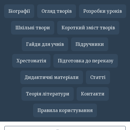
Біографії
Огляд творів
Розробки уроків
Шкільні твори
Короткий зміст творів
Гайди для учнів
Підручники
Хрестоматія
Підготовка до переказу
Дидактичні матеріали
Статті
Теорія літератури
Контакти
Правила користування