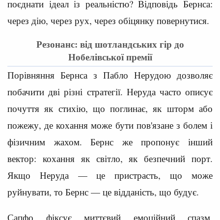
поєднати ідеал із реальністю? Відповідь Бернса:
через дію, через рух, через обіцянку повернутися.
Резонанс: від шотландських гір до
Нобелівської премії
Порівняння Бернса з Пабло Нерудою дозволяє
побачити дві різні стратегії. Неруда часто описує
почуття як стихію, що поглинає, як шторм або
пожежу, де кохання може бути пов'язане з болем і
фізичним жахом. Бернс же пропонує інший
вектор: кохання як світло, як безпечний порт.
Якщо Неруда — це пристрасть, що може
руйнувати, то Бернс — це відданість, що будує.
Сапфо фіксує миттєвий емоційний спазм,