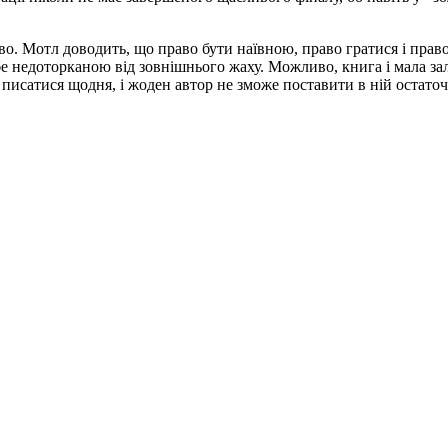
тво. Мотл доводить, що право бути наївною, право гратися і прав
е недоторканою від зовнішнього жаху. Можливо, книга і мала зал
є писатися щодня, і жоден автор не зможе поставити в ній остаточ