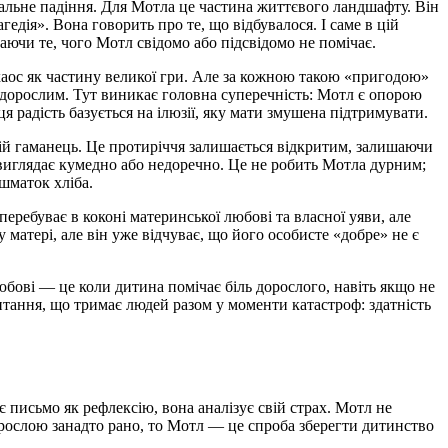
ціальне падіння. Для Мотла це частина життєвого ландшафту. Він
гедія». Вона говорить про те, що відбувалося. І саме в цій
чаючи те, чого Мотл свідомо або підсвідомо не помічає.
хаос як частину великої гри. Але за кожною такою «пригодою»
ав дорослим. Тут виникає головна суперечність: Мотл є опорою
 ця радість базується на ілюзії, яку мати змушена підтримувати.
ній гаманець. Це протиріччя залишається відкритим, залишаючи
о виглядає кумедно або недоречно. Це не робить Мотла дурним;
 шматок хліба.
перебуває в коконі материнської любові та власної уяви, але
атері, але він уже відчуває, що його особисте «добре» не є
любові — це коли дитина помічає біль дорослого, навіть якщо не
 питання, що тримає людей разом у моменти катастроф: здатність
исьмо як рефлексію, вона аналізує свій страх. Мотл не
рослою занадто рано, то Мотл — це спроба зберегти дитинство