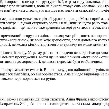
 Для дорослого це крах структури сім'ї, втрата годувальника, со
повідає про виживання, вона не використовує слів «розпач» чи «тра
не нав'язує нам сльози, він змушує нас плакати самостійно, помі
 Америки описується як серія абсурдних пригод. Мотл сприймає 
спати завтра, і відчай старшого брата Ейли, який занадто рано ст
ого радість — це паливо, яке дозволяє матері рухатися вперед, але
спрямований вгору, на надію, а погляд матері — вниз, на порож
 бути «корисною», як вона хоче допомогти, але її допомога част
дності, де жодна кількість дитячого ентузіазму не може замінити
філософії твору. У цьому реченні закладено весь трагізм: дитина 
 момент пробудження. Мотл ще не знає причин «поганого» стану м
итинства до дорослості, де щастя перестає бути егоїстичним.
а аналізує механізм емпатії. Вона показує, що найвищий ступінь 
вдалася еміграція, бо він обривається. Але він дає відповідь на
 навколо перетворюється на руїни.
можна помітити дві різні стратегії. Анна Франк використовує п
іх вражень. Якщо Анна — це голос дитини, яка стала занадто до