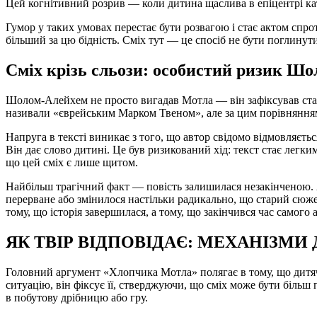
Цей когнітивний розрив — коли дитина щаслива в епіцентрі ка
Гумор у таких умовах перестає бути розвагою і стає актом спр
більший за цю бідність. Сміх тут — це спосіб не бути поглину
Сміх крізь сльози: особистий ризик Ш
Шолом-Алейхем не просто вигадав Мотла — він зафіксував стан 
називали «єврейським Марком Твеном», але за цим порівнянням х
Напруга в тексті виникає з того, що автор свідомо відмовляєть
Він дає слово дитині. Це був ризикований хід: текст стає легки
що цей сміх є лише щитом.
Найбільш трагічний факт — повість залишилася незакінченою. А
перерване або змінилося настільки радикально, що старий сюже
тому, що історія завершилася, а тому, що закінчився час самого 
ЯК ТВІР ВІДПОВІДАЄ: МЕХАНІЗМ
Головний аргумент «Хлопчика Мотла» полягає в тому, що дитяча
ситуацію, він фіксує її, стверджуючи, що сміх може бути більш
в побутову дрібницю або гру.