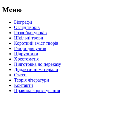
Меню
Біографії
Огляд творів
Розробки уроків
Шкільні твори
Короткий зміст творів
Гайди для учнів
Підручники
Хрестоматія
Підготовка до переказу
Дидактичні матеріали
Статті
Теорія літератури
Контакти
Правила користування