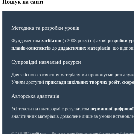
Пошук на сайті
Методика та розробки уроків
Фундаментом
zarlit.com
(з 2008 року) є фахові
розробки ур
планів-конспектів
до
дидактичних матеріалів
, що відпо
Супровідні навчальні ресурси
Для якісного засвоєння матеріалу ми пропонуємо розгалуж
Учням доступні
приклади шкільних творчих робіт
,
скоро
Авторська адаптація
Усі тексти на платформі є результатом
первинної цифрової
аналітичних матеріалів дозволене лише за умови встановл
© 2008-2026
zarlit.com
— Ваша експертна база методичної та навчальної підтрим