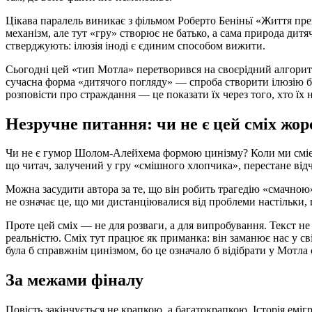
Цікава паралель виникає з фільмом Роберто Беніньї «Життя пре
механізм, але тут «гру» створює не батько, а сама природа ди
стверджують: ілюзія іноді є єдиним способом вижити.
Сьогодні цей «тип Мотла» перетворився на своєрідний алгорит
сучасна форма «дитячого погляду» — спроба створити ілюзію б
розповісти про страждання — це показати їх через того, хто їх 
Незручне питання: чи не є цей сміх жо
Чи не є гумор Шолом-Алейхема формою цинізму? Коли ми сміємо
що читач, залучений у гру «смішного хлопчика», перестане відч
Можна засудити автора за те, що він робить трагедію «смачною
не означає це, що ми дистанціювалися від проблеми настільки,
Проте цей сміх — не для розваги, а для випробування. Текст не
реальністю. Сміх тут працює як приманка: він заманює нас у св
була б справжнім цинізмом, бо це означало б відібрати у Мотла 
За межами фіналу
Повість закінчується не крапкою, а багатокрапкою. Історія емі