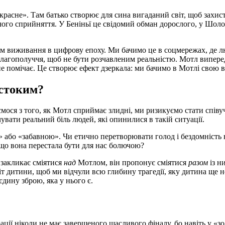
красне». Там батько створює для сина вигаданий світ, щоб захи
тячого сприйняття. У Беніньї це свідомий обман дорослого, у Ш
м виживання в цифрову епоху. Ми бачимо це в соцмережах, де лю
лагополуччя, щоб не бути розчавленим реальністю. Мотл виперед
не помічає. Це створює ефект дзеркала: ми бачимо в Мотлі свою в
рстоким?
ся з того, як Мотл сприймає злидні, ми ризикуємо стати співуч
увати реальний біль людей, які опинилися в такій ситуації.
» або «забавною». Чи етично перетворювати голод і бездомність
 що вона перестала бути для нас болючою?
 закликає сміятися
над
Мотлом, він пропонує сміятися
разом
із н
іт дитини, щоб ми відчули всю глибину трагедії, яку дитина ще 
єдину зброю, яка у нього є.
грації ніколи не має завершеного щасливого фіналу, бо навіть у 