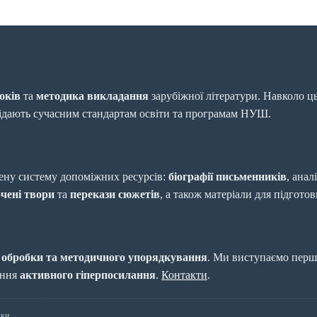
оків
та
методика викладання
зарубіжної літератури. Навколо ц
відають сучасним стандартам освіти та програмам НУШ.
ену систему допоміжних ресурсів:
біографії письменників
, анал
чені твори
та
перекази сюжетів
, а також матеріали для підгото
 обробки та методичного упорядкування
. Ми виступаємо першо
ення
активного гіперпосилання
.
Контакти
.
ки.