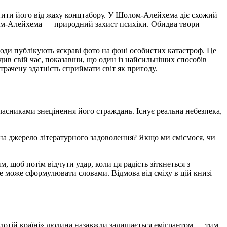
стити його від жаху концтабору. У Шолом-Алейхема діє схожий
олом-Алейхема — природний захист психіки. Обидва твори
ди публікують яскраві фото на фоні особистих катастроф. Це
ив свій час, показавши, що один із найсильніших способів
трачену здатність сприймати світ як пригоду.
асниками знецінення його страждань. Існує реальна небезпека,
 на джерело літературного задоволення? Якщо ми сміємося, чи
им, щоб потім відчути удар, коли ця радість зіткнеться з
не може сформулювати словами. Відмова від сміху в цій книзі
«золотій країні» людина назавжди залишається емігрантом — тим,