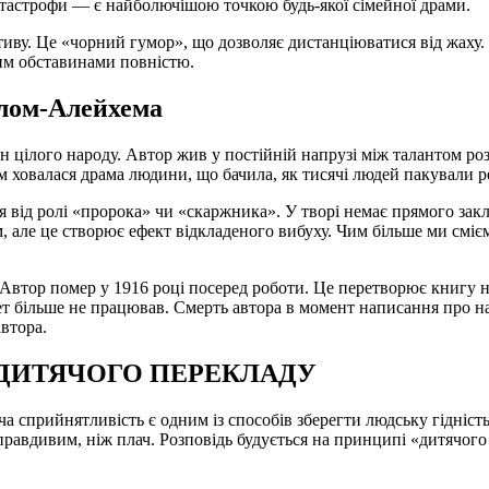
тастрофи — є найболючішою точкою будь-якої сімейної драми.
отиву. Це «чорний гумор», що дозволяє дистанціюватися від жаху.
тим обставинами повністю.
олом-Алейхема
цілого народу. Автор жив у постійній напрузі між талантом роз
овалася драма людини, що бачила, як тисячі людей пакували речі
ся від ролі «пророка» чи «скаржника». У творі немає прямого зак
м, але це створює ефект відкладеного вибуху. Чим більше ми сміє
втор помер у 1916 році посеред роботи. Це перетворює книгу на 
т більше не працював. Смерть автора в момент написання про на
автора.
И ДИТЯЧОГО ПЕРЕКЛАДУ
 сприйнятливість є одним із способів зберегти людську гідніст
 правдивим, ніж плач. Розповідь будується на принципі «дитячог