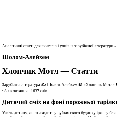
Аналітичні статті для вчителів і учнів із зарубіжної літератури
Шолом-Алейхем
Хлопчик Мотл — Стаття
Зарубіжна література
✍️ Шолом-Алейхем
📖 «Хлопчик Мотл»
~8 хв читання · 1637 слів
Дитячий сміх на фоні порожньої тарілк
Уявіть дитину, яка знаходить у руїнах свого будинку іржаву б