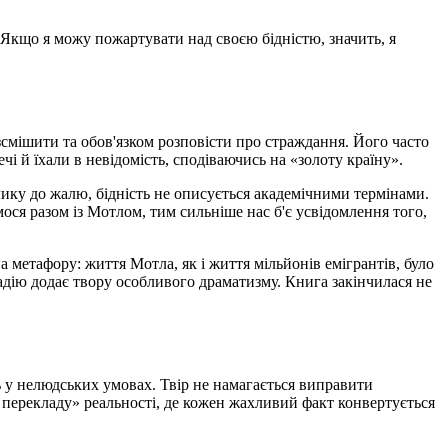
 Якщо я можу пожартувати над своєю бідністю, значить, я
смішити та обов'язком розповісти про страждання. Його часто
 й їхали в невідомість, сподіваючись на «золоту країну».
лику до жалю, бідність не описується академічними термінами.
мося разом із Мотлом, тим сильніше нас б'є усвідомлення того,
метафору: життя Мотла, як і життя мільйонів емігрантів, було
дію додає твору особливого драматизму. Книга закінчилася не
ь у нелюдських умовах. Твір не намагається виправити
о перекладу» реальності, де кожен жахливий факт конвертується