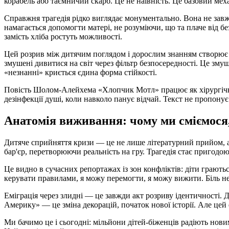
корабель або таємничий скарб. Це не наївність. Це базовий мех
Справжня трагедія рідко виглядає монументально. Вона не завж
намагається допомогти матері, не розуміючи, що та плаче від бе
замість хліба ростуть можливості.
Цей розрив між дитячим поглядом і дорослим знанням створює 
змушені дивитися на світ через фільтр безпосередності. Це зму
«незнанні» криється єдина форма стійкості.
Повість Шолом-Алейхема «Хлопчик Мотл» працює як хірургічний 
дезінфекції душі, коли навколо панує відчай. Текст не пропону
Анатомія виживання: чому ми сміємося
Дитяче сприйняття кризи — це не лише літературний прийом, а й
бар'єр, перетворюючи реальність на гру. Трагедія стає пригодо
Це видно в сучасних репортажах із зон конфліктів: діти грають
керувати правилами, я можу перемогти, я можу вижити. Біль не 
Еміграція через злидні — це завжди акт розриву ідентичності. 
Америку» — це зміна декорацій, початок нової історії. Але цей 
Ми бачимо це і сьогодні: мільйони дітей-біженців радіють нов