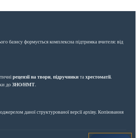
ього базису формується комплексна підтримка вчителя: від
ітичні
рецензії на твори
,
підручники
та
хрестоматії
.
вки до
ЗНО/НМТ
.
джерелом даної структурованої версії архіву. Копіювання