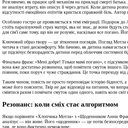
Розглянемо, як працює цей механізм на прикладі смерті батька.
не аналізує втрату, він описує її через деталі. Коли дитина роз
відсутності емоційних епітетів криється справжній біль. Автор 
Особливо гостро це проявляється в темі еміграції. Подорож до
стоїть паралізуючий страх матері, яка не знає, де вони будуть 
для сім'ї саме тому, що він не розуміє, наскільки все погано. Й
Ключовий образ твору — це зіткнення поглядів. Погляд Мотла 
читача в стані дискомфорту. Ми бачимо, як дитина намагається
це підсвічує безпорадність дитини перед обличчям системної бі
Фінальна фраза: «Мені добре! Тільки мамі погано», є підсумком 
вона вже достатньо розвинена, щоб помітити смуток іншого. Це
повним, поки поруч є чуже страждання. Це точка переходу від д
Таким чином, повість не просто переповідає історію бідності, 
може його пояснити. Твір не дає відповіді на питання, чи випра
сміятися разом і помічати смуток один одного, навіть коли світ
Резонанс: коли сміх стає алгоритмом
Якщо порівняти «Хлопчика Мотла» з «Щоденником Анни Франк», 
аналізує — він живе. Його «щоденник» — це потік безпосередн
там, де воно фактично неможливе.