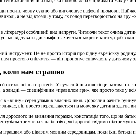
анізм виживання психіки, яка відмовляється приймати жах у чист
ди носить чорну сукню або виголошує пафосні промови. Найчасті
звиході, а не від втоми; у тому, як голод перетворюється на гру 
в літературі особливий вид напруги. Читаючи текст очима дитин
шує нас відчувати дискомфорт: хочеться закрити книгу, щоб захи
інструмент. Це не просто історія про бідну єврейську родину. Ц
є нам простого співчуття — він пропонує співучасть у дитячому з
, коли нам страшно
 психологічна стратегія. У сучасній психології це називають ко
ю, а злидні — специфічним «правилом гри», яке просто таке у всіх
ся в «війну» серед уламків власних шкіл. Дорослий бачить руйну
зникає, він просто перекладається на мову, яку дитина здатна в
Для дорослого це визнання поразки, констатація того, що на бать
ентузіазм тримається на ілюзіях, які дорослі свідомо підтримуют
им іграшкам або цікавим мовним середовищам, поки їхні батьки 