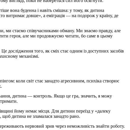
ому вигляді, поки не набереться сил його осягнути.
ше вона буденна і навіть смішна: у тому, як дитина
«хто витримає довше», а еміграція — на подорож у країну, де
и, ми стаємо співучасниками обману. Ми знаємо правду, але
стити героя, але ми продовжуємо читати, бо саме в цьому
е дослідження того, як сміх стає одним із доступних засобів
ахисному механізмі.
пінгом: коли світ стає занадто агресивним, психіка створює
.
вання, дитина — контроль. Якщо це гра, значить, я можу
итримати.
ківщині йому немає місця. Для дитини переїзд у «далеку
ь, щоб дитина не зламалася занадто рано.
переживають нервовий зрив через неможливість знайти роботу.