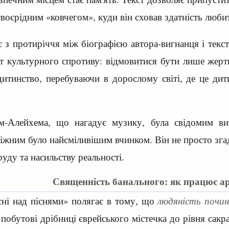
своєрідним «ковчегом», куди він сховав здатність любит
 з протиріччя між біографією автора-вигнанця і текст
т культурного спротиву: відмовитися бути лише жерт
дитинство, перебуваючи в дорослому світі, де це ди
-Алейхема, що нагадує музику, була свідомим виб
іжним було найсміливішим вчинком. Він не просто згад
уду та насильству реальності.
Священність банального: як працює а
сні над піснями» полягає в тому, що
людяність почин
 побутові дрібниці єврейського містечка до рівня сак