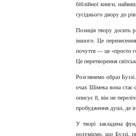
біблійної книги, найви
сусіднього двору до рів
Позиція твору досить р
іншого. Це перенесення
почуття — це «просто г
Це перетворення світськ
Розглянемо образ Буззі.
очах Шімека вона стає 
описує її, він не перелі
пробудження душі, де і
У творі закладена фун
розуміємо, що Буззі, п