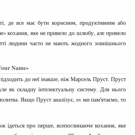
ті, де все має бути корисним, продуктивним або
» кохання, яке не привело до шлюбу, але привело
итті людини часто не мають жодного зовнішнього
 Your Name»
підходить до неї інакше, ніж Марсель Пруст. Пруст
ле як складну інтелектуальну систему. Для нього
молитва. Якщо Пруст аналізує,
як
ми пам'ятаємо, то
ож ідеться про перше, всепоглинаюче кохання, яке