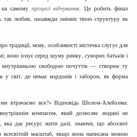
я на самому
процесі відчування
. Це робить фінал
сь так любив, назавжди змінює твою структуру як
ро традиції, мову, особливості містечка слугує для
мі; воно існує серед шуму ринку, суворих батьків і
і внутрішньою свободою почуттів — створює ту
 у світ, де немає кордонів і заборон, як форма
и ми втрачаємо все?» Відповідь Шолом-Алейхема:
є внутрішнім компасом, який дозволяє людині не
ла, яка дає ресурс жити далі, знаючи, що абсолют
 всесвітній масштаб, якщо вона написана мовою