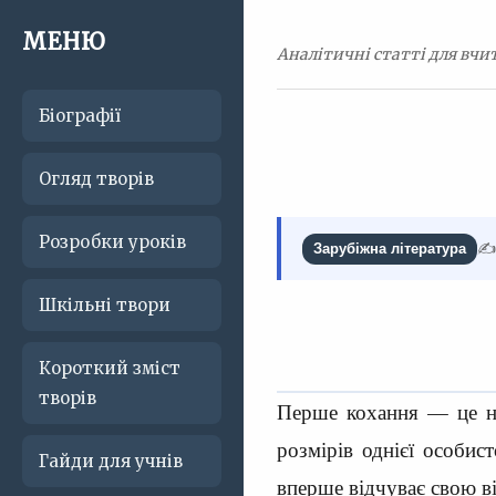
МЕНЮ
Аналітичні статті для вчит
Біографії
Огляд творів
Розробки уроків
✍️
Зарубіжна література
Шкільні твори
Короткий зміст
творів
Перше кохання — це н
розмірів однієї особис
Гайди для учнів
вперше відчуває свою ві