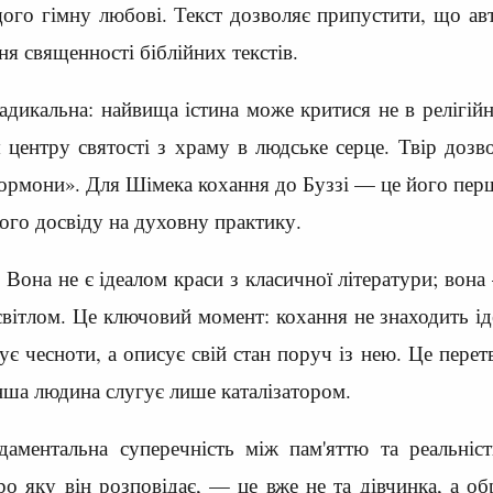
щого гімну любові. Текст дозволяє припустити, що ав
ня священності біблійних текстів.
адикальна: найвища істина може критися не в релігійн
 центру святості з храму в людське серце. Твір доз
ормони». Для Шімека кохання до Буззі — це його перша
ого досвіду на духовну практику.
 Вона не є ідеалом краси з класичної літератури; вон
світлом. Це ключовий момент: кохання не знаходить і
чує чесноти, а описує свій стан поруч із нею. Це перет
нша людина слугує лише каталізатором.
даментальна суперечність між пам'яттю та реальніс
ро яку він розповідає, — це вже не та дівчинка, а об