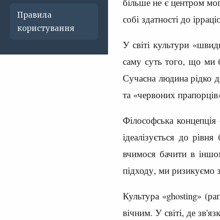
більше не є центром мог
Правила
собі здатності до іррац
користування
У світі культури «швид
саму суть того, що ми 
Сучасна людина рідко до
та «червоних прапорців
Філософська концепція «
ідеалізується до рівня
вчимося бачити в іншо
підходу, ми ризикуємо 
Культура «ghosting» (р
вічним. У світі, де зв'