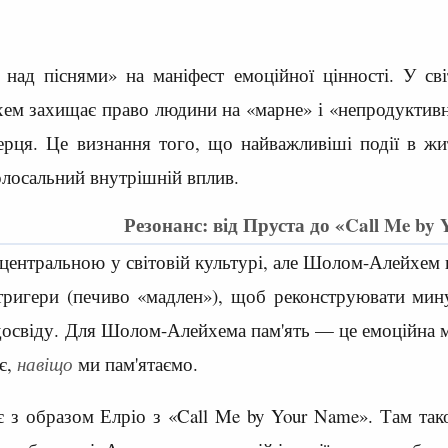
над піснями» на маніфест емоційної цінності. У сві
м захищає право людини на «марне» і «непродуктивне
серця. Це визнання того, що найважливіші події в ж
олосальний внутрішній вплив.
Резонанс: від Пруста до «Call Me by
 центральною у світовій культурі, але Шолом-Алейхем 
тригери (печиво «мадлен»), щоб реконструювати мину
 досвіду. Для Шолом-Алейхема пам'ять — це емоційна 
є,
навіщо
ми пам'ятаємо.
є з образом Елріо з «Call Me by Your Name». Там так