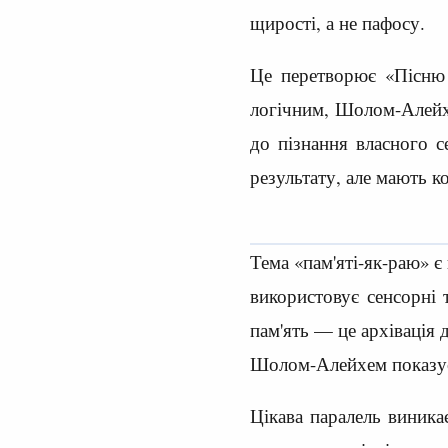
щирості, а не пафосу.
Це перетворює «Пісню 
логічним, Шолом-Алейхе
до пізнання власного 
результату, але мають к
Тема «пам'яті-як-раю» є
використовує сенсорні 
пам'ять — це архівація
Шолом-Алейхем показу
Цікава паралель виника