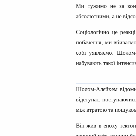
Ми тужимо не за конк
абсолютними, а не відс
Соціологічно це реакц
побачення, ми вбиваємо
собі уявляємо. Шолом
набувають такої інтенсив
Шолом-Алейхем відомий
відступає, поступаючис
між втратою та пошуко
Він жив в епоху тектон
звичний світ, єдиним бе