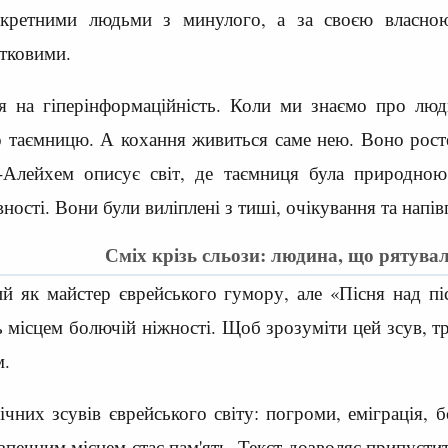
ретними людьми з минулого, а за своєю власною 
отковими.
ія на гіперінформаційність. Коли ми знаємо про люд
 таємницю. А кохання живиться саме нею. Воно росте
-Алейхем описує світ, де таємниця була природною
ності. Вони були виліплені з тиші, очікування та напів
Сміх крізь сльози: людина, що рятувал
 як майстер єврейського гумору, але «Пісня над пі
ь місцем болючій ніжності. Щоб зрозуміти цей зсув, т
м.
ічних зсувів єврейського світу: погроми, еміграція, 
зпечним місцем стає пам'ять. Текст дозволяє припусти