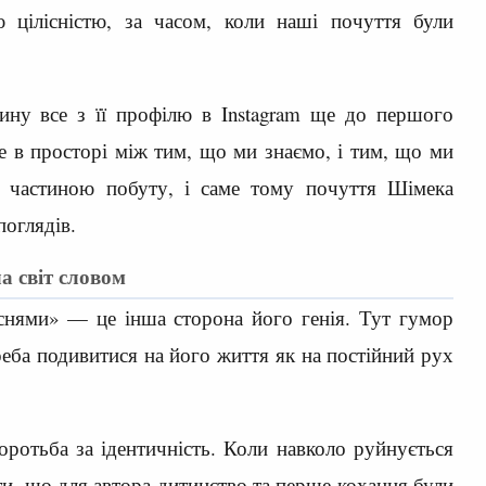
цілісністю, за часом, коли наші почуття були
ину все з її профілю в Instagram ще до першого
 в просторі між тим, що ми знаємо, і тим, що ми
 частиною побуту, і саме тому почуття Шімека
поглядів.
а світ словом
снями» — це інша сторона його генія. Тут гумор
реба подивитися на його життя як на постійний рух
боротьба за ідентичність. Коли навколо руйнується
ти, що для автора дитинство та перше кохання були