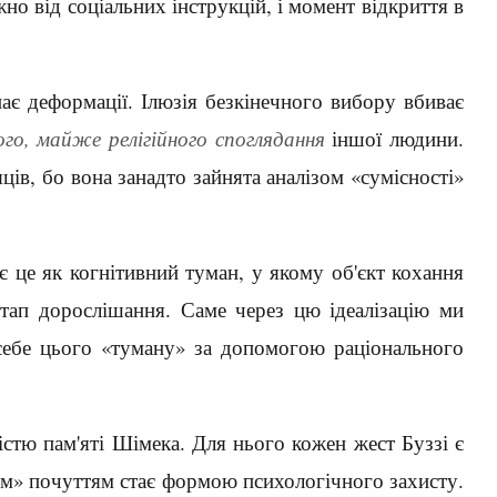
но від соціальних інструкцій, і момент відкриття в
ає деформації. Ілюзія безкінечного вибору вбиває
го, майже релігійного споглядання
іншої людини.
ів, бо вона занадто зайнята аналізом «сумісності»
є це як когнітивний туман, у якому об'єкт кохання
етап дорослішання. Саме через цю ідеалізацію ми
себе цього «туману» за допомогою раціонального
стю пам'яті Шімека. Для нього кожен жест Буззі є
стим» почуттям стає формою психологічного захисту.