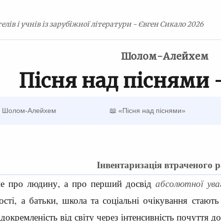
елів і учнів із зарубіжної літератури - Євген Сикало 2026
Шолом-Алейхем
Пісня над піснями
 Шолом-Алейхем
📖 «Пісня над піснями»
Інвентаризація втраченого 
е про людину, а про перший досвід
абсолютної ува
тості, а батьки, школа та соціальні очікування стаю
докремленість від світу через інтенсивність почуття д