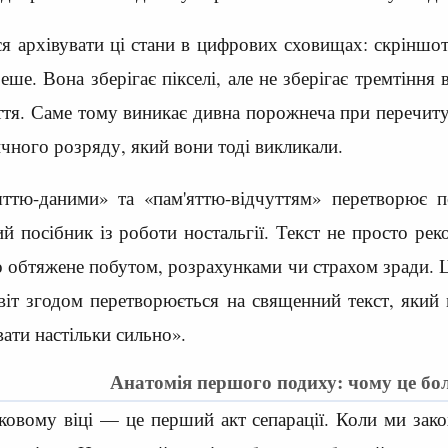
я архівувати ці стани в цифрових сховищах: скріншоти
ше. Вона зберігає пікселі, але не зберігає тремтіння
ття. Саме тому виникає дивна порожнеча при перечитув
чного розряду, який вони тоді викликали.
ттю-даними» та «пам'яттю-відчуттям» перетворює 
й посібник із роботи ностальгії. Текст не просто рек
 обтяжене побутом, розрахунками чи страхом зради. Це
есвіт згодом перетворюється на священний текст, який
вати настільки сильно».
Анатомія першого подиху: чому це бол
ковому віці — це перший акт сепарації. Коли ми зак