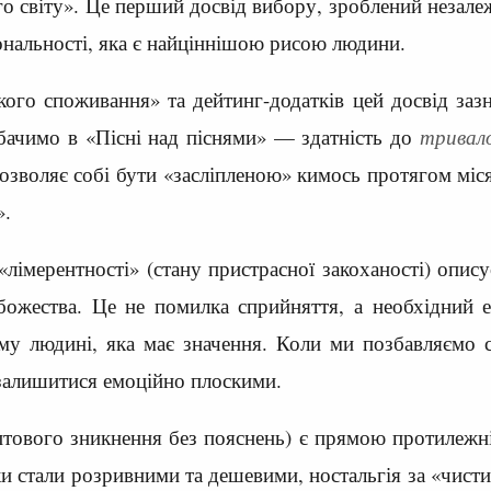
о світу». Це перший досвід вибору, зроблений незалеж
іональності, яка є найціннішою рисою людини.
кого споживання» та дейтинг-додатків цей досвід зазн
бачимо в «Пісні над піснями» — здатність до
тривало
зволяє собі бути «засліпленою» кимось протягом місяц
».
лімерентності» (стану пристрасної закоханості) опису
 божества. Це не помилка сприйняття, а необхідний 
му людині, яка має значення. Коли ми позбавляємо 
залишитися емоційно плоскими.
аптового зникнення без пояснень) є прямою протилежні
язки стали розривними та дешевими, ностальгія за «чи