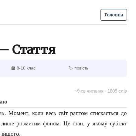
Головна
 — Стаття
🏫 8-10 клас
🏷 повість
~9 хв читання · 1809 слів
раю
ги
. Момент, коли весь світ раптом стискається до
ть лише розмитим фоном. Це стан, у якому суб'єкт
о іншого.