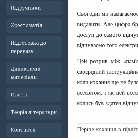
Підручники
Сьогодні ми намагаємос
видалити. Але цифра бре
Хрестоматія
доступ до самого відчу
Підготовка до
відчуваємо того електри
переказу
Цей розрив між «пам'я
Дидактичні
своєрідний інструкційни
матеріали
коли кохання ще не було
всесвітом, і як цей вс
Статті
колись був здатен відчу
Теорія літератури
Перше кохання в підліт
Контакти