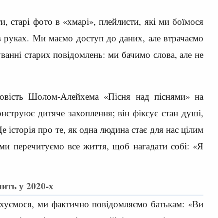
, старі фото в «хмарі», плейлисти, які ми боїмося
 в руках. Ми маємо доступ до даних, але втрачаємо
анні старих повідомлень: ми бачимо слова, але не
повість Шолом-Алейхема «Пісня над піснями» на
онструює дитяче захоплення; він фіксує стан душі,
 історія про те, як одна людина стає для нас цілим
 ми перечитуємо все життя, щоб нагадати собі: «Я
ить у 2020-х
охуємося, ми фактично повідомляємо батькам: «Ви