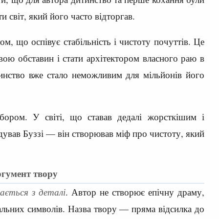
и світ, який його часто відторгав.
ом, що оспівує стабільність і чистоту почуттів. Це
вою обставин і стати архітектором власного раю в
тинство вже стало неможливим для мільйонів його
ором. У світі, що ставав дедалі жорсткішим і
ував Буззі — він створював міф про чистоту, який
ргумент твору
ається з деталі
. Автор не створює епічну драму,
ральних символів. Назва твору — пряма відсилка до