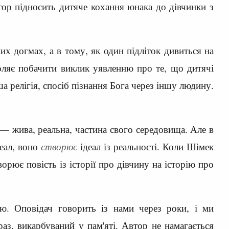
тор підносить дитяче кохання юнака до дівчинки з
их догмах, а в тому, як один підліток дивиться на
воляє побачити виклик уявленню про те, що дитячі
 релігія, спосіб пізнання Бога через іншу людину.
а — жива, реальна, частина свого середовища. Але в
деал, воно
створює
ідеал із реальності. Коли Шімек
ворює повість із історії про дівчину на історію про
тю. Оповідач говорить із нами через роки, і ми
раз, викарбуваний у пам'яті. Автор не намагається