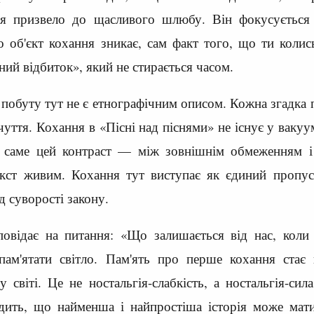
ня призвело до щасливого шлюбу. Він фокусуєтьс
о об'єкт кохання зникає, сам факт того, що ти коли
ний відбиток», який не стирається часом.
 побуту тут не є етнографічним описом. Кожна згадка п
уття. Кохання в «Пісні над піснями» не існує у вакуу
 І саме цей контраст — між зовнішнім обмеженням 
екст живим. Кохання тут виступає як єдиний пропуск
д суворості закону.
повідає на питання: «Що залишається від нас, кол
 пам'ятати світло. Пам'ять про перше кохання ста
у світі. Це не ностальгія-слабкість, а ностальгія-си
ить, що найменша і найпростіша історія може мати