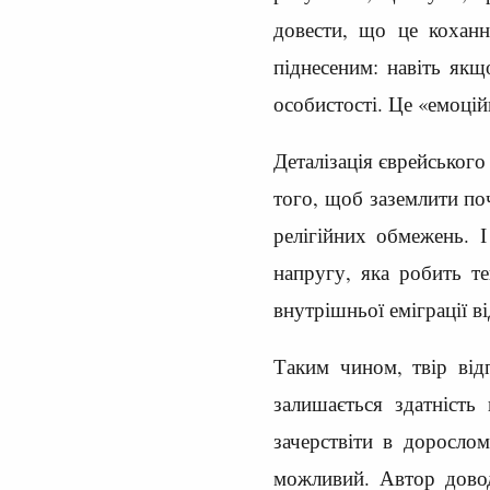
довести, що це кохан
піднесеним: навіть якщ
особистості. Це «емоцій
Деталізація єврейського
того, щоб заземлити поч
релігійних обмежень.
напругу, яка робить т
внутрішньої еміграції ві
Таким чином, твір від
залишається здатність
зачерствіти в дорослом
можливий. Автор довод