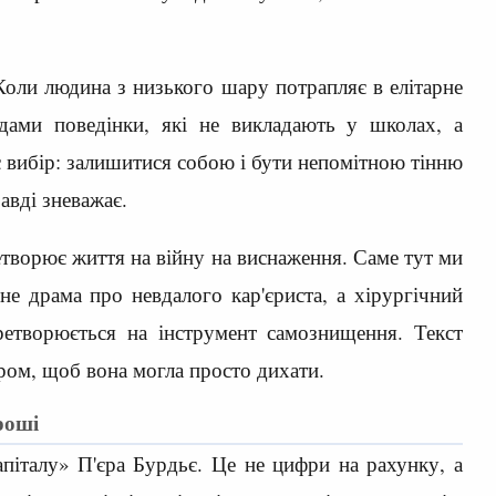
. Коли людина з низького шару потрапляє в елітарне
дами поведінки, які не викладають у школах, а
 вибір: залишитися собою і бути непомітною тінню
авді зневажає.
творює життя на війну на виснаження. Саме тут ми
е драма про невдалого кар'єриста, а хірургічний
еретворюється на інструмент самознищення. Текст
ром, щоб вона могла просто дихати.
роші
піталу» П'єра Бурдьє. Це не цифри на рахунку, а