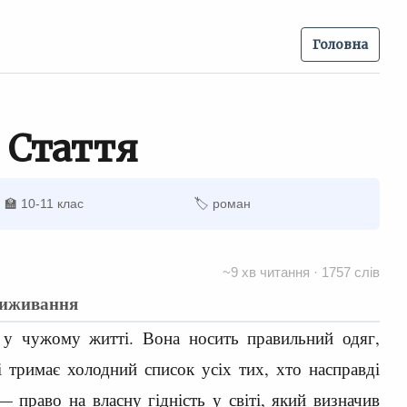
Головна
 Стаття
🏫 10-11 клас
🏷 роман
~9 хв читання · 1757 слів
виживання
у чужому житті. Вона носить правильний одяг,
і тримає холодний список усіх тих, хто насправді
 — право на власну гідність у світі, який визначив