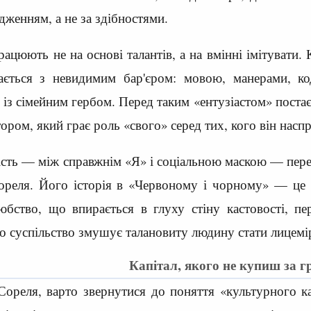
дженням, а не за здібностями.
рацюють не на основі талантів, а на вмінні імітувати
ається з невидимим бар'єром: мовою, манерами, ко
із сімейним гербом. Перед таким «ентузіастом» постає
тором, який грає роль «свого» серед тих, кого він наспр
сть — між справжнім «Я» і соціальною маскою — пере
ореля. Його історія в «Червоному і чорному» — це н
любство, що впирається в глуху стіну кастовості, п
о суспільство змушує талановиту людину стати лицемі
Капітал, якого не купиш за г
ореля, варто звернутися до поняття «культурного ка