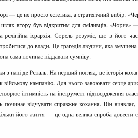
орі — це не просто естетика, а стратегічний вибір. «Ч
 шлях вгору був відкритим для сміливців. «Чорне» — ц
ла релігійна ієрархія. Сорель розуміє, що в його ч
пробитися до влади. Це трагедія людини, яка змушена 
вона сама починає піддавати сумніву.
и з пані де Реналь. На перший погляд, це історія кох
к військову кампанію. Для нього завоювати серце ари
творює інтимність на інструмент підтвердження власно
ль починає відчувати справжнє кохання. Він виявляє
ільки його життя — це одна велика спроба довести с