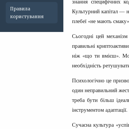
знання специфічних код
Правила
Культурний капітал — н
користування
плебеї «не мають смаку
Сьогодні цей механізм 
правильні криптоактиви
ніж «що ти вмієш». Мол
необхідність ретушуват
Психологічно це призвод
один неправильний жест
треба бути більш ідеа
інструментом адаптації.
Сучасна культура «усп