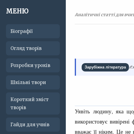
МЕНЮ
Аналітичні статті для вчит
Біографії
Огляд творів
Розробки уроків
✍️
Зарубіжна література
Шкільні твори
Короткий зміст
творів
Уявіть людину, яка щ
використовує вивірені 
Гайди для учнів
вважає її ніким. Це не 