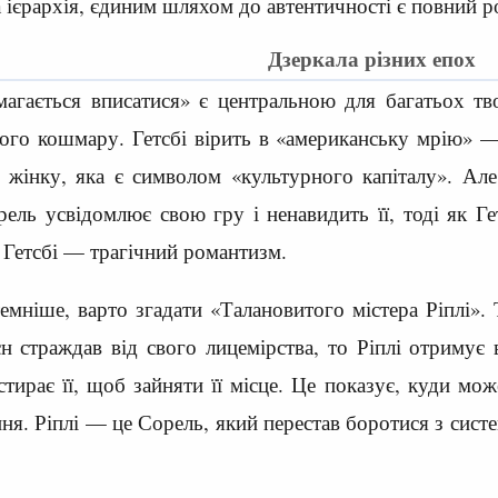
 ієрархія, єдиним шляхом до автентичності є повний ро
Дзеркала різних епох
агається вписатися» є центральною для багатьох тв
ного кошмару. Гетсбі вірить в «американську мрію» 
жінку, яка є символом «культурного капіталу». Але,
ель усвідомлює свою гру і ненавидить її, тоді як Г
 Гетсбі — трагічний романтизм.
мніше, варто згадати «Талановитого містера Ріплі».
страждав від свого лицемірства, то Ріплі отримує в
стирає її, щоб зайняти її місце. Це показує, куди м
ння. Ріплі — це Сорель, який перестав боротися з сист