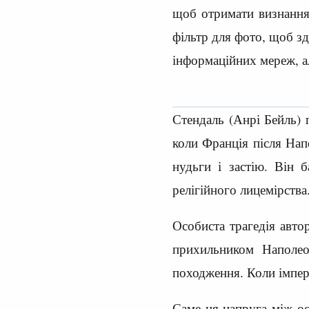
щоб отримати визнання
фільтр для фото, щоб зд
інформаційних мереж, а
Стендаль (Анрі Бейль) 
коли Франція після Нап
нудьги і застію. Він 
релігійного лицемірства
Особиста трагедія авто
прихильником Наполео
походження. Коли імпер
Саме ця напруга між ос