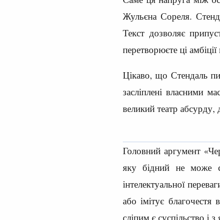
Жульєна Сореля. Стенда
Текст дозволяє припус
перетворюєте ці амбіції 
Цікаво, що Стендаль пис
засліплені власними ма
великий театр абсурду, д
Головний аргумент «Че
яку бідний не може с
інтелектуальної перева
або імітує благочестя 
сліпим є суспільство і