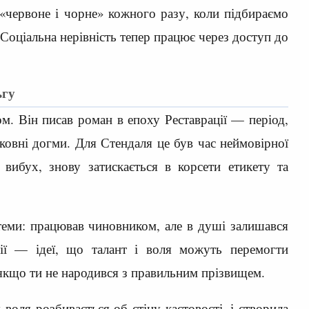
«червоне і чорне» кожного разу, коли підбираємо
 Соціальна нерівність тепер працює через доступ до
ьгу
ом. Він писав роман в епоху Реставрації — період,
ковні догми. Для Стендаля це був час неймовірної
вибух, знову затискається в корсети етикету та
стеми: працював чиновником, але в душі залишався
ії — ідеї, що талант і воля можуть перемогти
 якщо ти не народився з правильним прізвищем.
воля розбивається об стіну кастовості, і створила