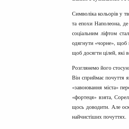
Символіка кольорів у тв
та епохи Наполеона, де
соціальним ліфтом ста
одягнути «чорне», щоб 
щоб досягти цілей, які 
Розглянемо його стосунк
Він сприймає почуття я
«завоювання міста» пере
«фортеця» взята, Соре
щось доводити. Але оск
найчистіших почуттях.