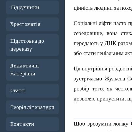
цінність людини за похо
Підручники
Соціальні ліфти часто п
Хрестоматія
середовище, вона стик
Підготовка до
передають у ДНК разом 
переказу
або стати геніальним ак
Дидактичні
Ця внутрішня роздвоєні
матеріали
зустрічаємо Жульєна С
розбір того, як често
Статті
дозволяє припустити, щ
Теорія літератури
Щоб зрозуміти логіку С
Контакти