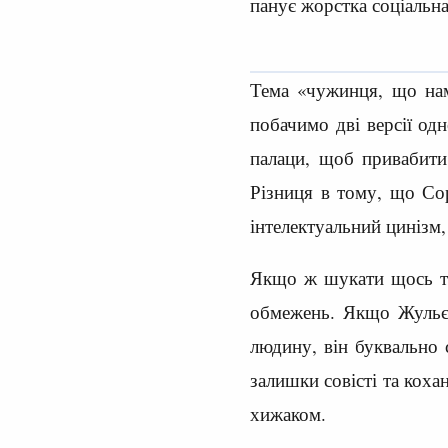
панує жорстка соціальна
Тема «чужинця, що нам
побачимо дві версії од
палаци, щоб привабити 
Різниця в тому, що Сор
інтелектуальний цинізм,
Якщо ж шукати щось те
обмежень. Якщо Жульєн 
людину, він буквально 
залишки совісті та коха
хижаком.