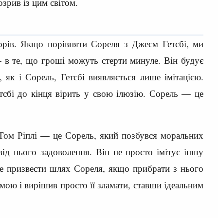
зрив із цим світом.
орів. Якщо порівняти Сореля з Джеєм Гетсбі, ми
— в те, що гроші можуть стерти минуле. Він будує
 як і Сорель, Гетсбі виявляється лише імітацією.
етсбі до кінця вірить у свою ілюзію. Сорель — це
 Том Ріплі — це Сорель, який позбувся моральних
ід нього задоволення. Він не просто імітує іншу
оже призвести шлях Сореля, якщо прибрати з нього
емою і вирішив просто її зламати, ставши ідеальним