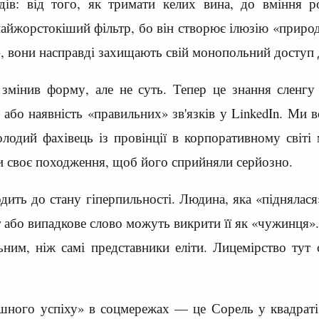
ів: від того, як тримати келих вина, до вміння роз
айжорстокіший фільтр, бо він створює ілюзію «природн
», вони насправді захищають свій монопольний доступ 
змінив форму, але не суть. Тепер це знання сленгу 
 або наявність «правильних» зв'язків у LinkedIn. Ми 
одий фахівець із провінції в корпоративному світі 
и своє походження, щоб його сприйняли серйозно.
ить до стану гіперпильності. Людина, яка «піднялася»
 або випадкове слово можуть викрити її як «чужинця»
льним, ніж самі представники еліти. Лицемірство ту
ішного успіху» в соцмережах — це Сорель у квадраті