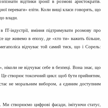
пізнати відтінки іронії в розмові аристократів.
ої переваги» еліти. Коли вищі класи говорять, що
до влади.
в IT-індустрії, вміння підтримувати розмову про
все ще живемо в епоху, де «хто ти» важить більше,
мегаполіса відчуває той самий тиск, що і Сорель:
, ніколи не відчуває себе в безпеці. Вона знає, що
. Це створює токсичний цикл: щоб бути прийнятим,
т стає не моральним вибором, а єдиним доступним
. Ми створюємо цифрові фасади, імітуючи статус,