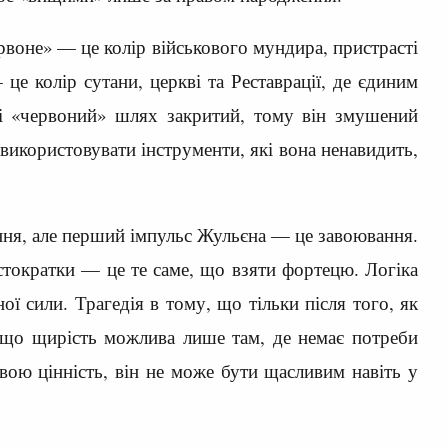
ервоне» — це колір військового мундира, пристрасті
е колір сутани, церкві та Реставрації, де єдиним
асі «червоний» шлях закритий, тому він змушений
використовувати інструменти, які вона ненавидить,
ання, але перший імпульс Жульєна — це завоювання.
стократки — це те саме, що взяти фортецю. Логіка
ї сили. Трагедія в тому, що тільки після того, як
, що щирість можлива лише там, де немає потреби
вою цінність, він не може бути щасливим навіть у