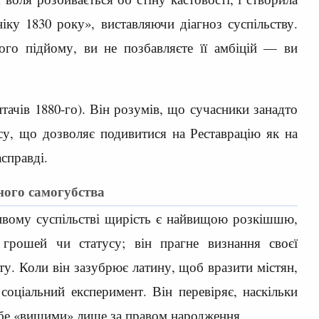
ку 1830 року», виставляючи діагноз суспільству.
ого підйому, ви не позбавляєте її амбіцій — ви
тачів 1880-го). Він розумів, що сучасники занадто
су, що дозволяє подивитися на Реставрацію як на
асправді.
ого самогубства
ивому суспільстві щирість є найвищою розкішшю,
грошей чи статусу; він прагне визнання своєї
у. Коли він зазубрює латину, щоб вразити містян,
соціальний експеримент. Він перевіряє, наскільки
себе «вищими» лише за правом народження.