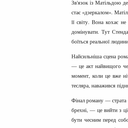
Зв'язок із Матільдою д
стає «дзеркалом». Матіл
її світу. Вона кохає н
домінувати. Тут Стенда
боїться реальної людини
Найсильніша сцена рома
— це акт найвищого чес
момент, коли це вже ні
тесляра, наважився підн
Фінал роману — страта 
брехні, — це вийти з ц
бути чесним перед собо