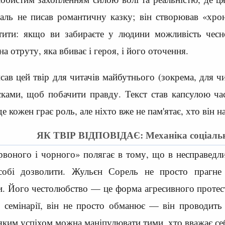
ль не писав романтичну казку; він створював «хроні
тити: якщо ви забираєте у людини можливість чесн
на отруту, яка вбиває і героя, і його оточення.
ав цей твір для читачів майбутнього (зокрема, для чи
сками, щоб побачити правду. Текст став капсулою ча
е кожен грає роль, але ніхто вже не пам'ятає, хто він н
ЯК ТВІР ВІДПОВІДАЄ: Механіка соціальн
рвоного і чорного» полягає в тому, що в несправедл
обі дозволити. Жульєн Сорель не просто прагне 
ги. Його честолюбство — це форма агресивного протест
в семінарії, він не просто обманює — він проводить 
 з яким успіхом можна маніпулювати тими, хто вважає 