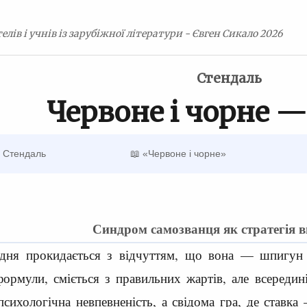
елів і учнів із зарубіжної літератури - Євген Сикало 2026
Стендаль
Червоне і чорне —
 Стендаль
📖 «Червоне і чорне»
Синдром самозванця як стратегія 
одня прокидається з відчуттям, що вона — шпигун 
формули, сміється з правильних жартів, але всередин
психологічна невпевненість, а свідома гра, де ставка