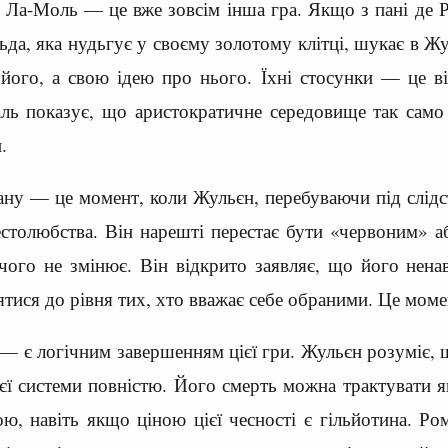
е Ла-Моль — це вже зовсім інша гра. Якщо з пані де Р
ьда, яка нудьгує у своєму золотому клітці, шукає в Ж
е його, а свою ідею про нього. Їхні стосунки — це ві
ль показує, що аристократичне середовище так само 
.
ну — це момент, коли Жульєн, перебуваючи під слідств
толюбства. Він нарешті перестає бути «червоним» аб
чого не змінює. Він відкрито заявляє, що його ненави
ятися до рівня тих, хто вважає себе обраними. Це мом
— є логічним завершенням цієї гри. Жульєн розуміє, щ
ієї системи повністю. Його смерть можна трактувати 
ю, навіть якщо ціною цієї чесності є гільйотина. Ром