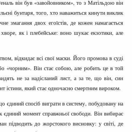
еналь він був «завойовником», то з Матільдою він
ульєні бунтаря, того, хто наважиться кинути виклик
чне змагання двох егоїстів, де кожен намагається
хворе, як і плебейське: воно шукає екзотики, але
ом, відкидає всі свої маски. Його промова в суді
о «чорним». Він стає собою, але робить це в той
дять не за надісланий лист, а за те, що він, син
ент істини, який стає одночасно смертним вироком.
о єдиний спосіб виграти в систему, побудовану на
як єдиний момент справжньої свободи. Він вибирає
ан підводить до жорстокого висновку: у світі, де