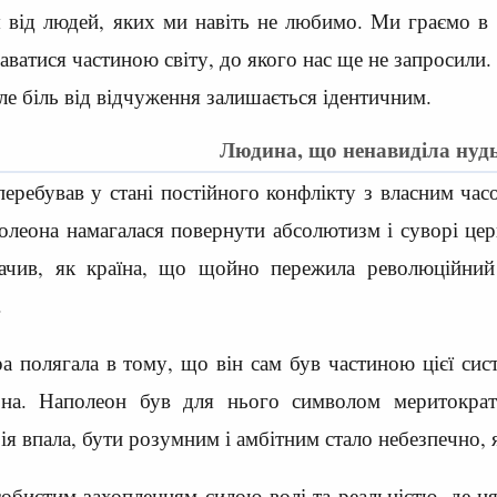
 від людей, яких ми навіть не любимо. Ми граємо в 
аватися частиною світу, до якого нас ще не запросили.
ле біль від відчуження залишається ідентичним.
Людина, що ненавиділа нуд
перебував у стані постійного конфлікту з власним час
олеона намагалася повернути абсолютизм і суворі цер
бачив, як країна, що щойно пережила революційний 
.
ра полягала в тому, що він сам був частиною цієї си
на. Наполеон був для нього символом меритократ
ія впала, бути розумним і амбітним стало небезпечно,
обистим захопленням силою волі та реальністю, де ця 