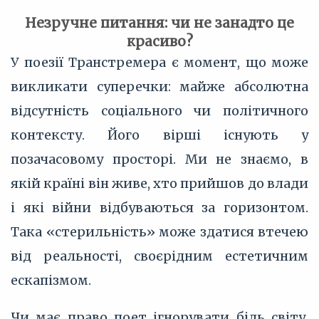
Незручне питання: чи не занадто це
красиво?
У поезії Транстремера є момент, що може
викликати суперечки: майже абсолютна
відсутність соціального чи політичного
контексту. Його вірші існують у
позачасовому просторі. Ми не знаємо, в
якій країні він живе, хто прийшов до влади
і які війни відбуваються за горизонтом.
Така «стерильність» може здатися втечею
від реальності, своєрідним естетичним
ескапізмом.
Чи має право поет ігнорувати біль світу,