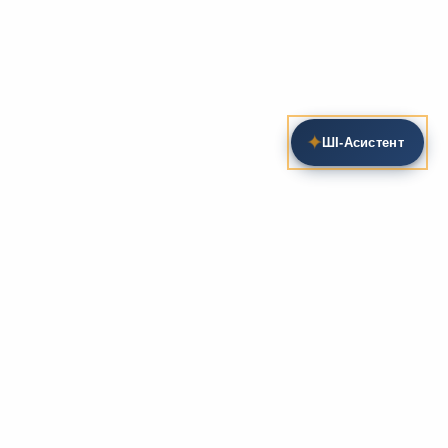
✦
ШІ‑Асистент
Пошук на сайті
Методика та розробки уроків
Фундаментом
zarlit.com
(з 2008 року) є фахові
розробки уроків
та
методика викладання
зарубіжної
літератури. Навколо цього базису формується
комплексна підтримка вчителя: від
планів-
конспектів
до
дидактичних матеріалів
, що
відповідають сучасним стандартам освіти та
програмам НУШ.