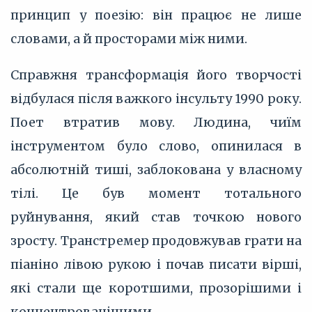
принцип у поезію: він працює не лише
словами, а й просторами між ними.
Справжня трансформація його творчості
відбулася після важкого інсульту 1990 року.
Поет втратив мову. Людина, чиїм
інструментом було слово, опинилася в
абсолютній тиші, заблокована у власному
тілі. Це був момент тотального
руйнування, який став точкою нового
зросту. Транстремер продовжував грати на
піаніно лівою рукою і почав писати вірші,
які стали ще коротшими, прозорішими і
концентрованішими.