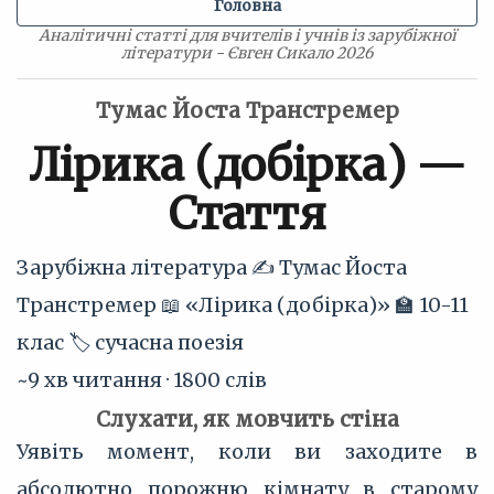
Головна
Аналітичні статті для вчителів і учнів із зарубіжної
літератури - Євген Сикало 2026
Тумас Йоста Транстремер
Лірика (добірка) —
Стаття
Зарубіжна література
✍️ Тумас Йоста
Транстремер
📖 «Лірика (добірка)»
🏫 10-11
клас
🏷 сучасна поезія
~9 хв читання · 1800 слів
Слухати, як мовчить стіна
Уявіть момент, коли ви заходите в
абсолютно порожню кімнату в старому