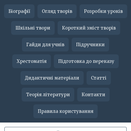
Біографії
Огляд творів
Розробки уроків
Шкільні твори
Короткий зміст творів
Гайди для учнів
Підручники
Хрестоматія
Підготовка до переказу
Дидактичні матеріали
Статті
Теорія літератури
Контакти
Правила користування