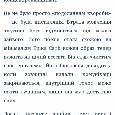
Це не було просто «подоланням хвороби»
— це була дистиляція. Втрата мовлення
змусила його відмовитися від усього
зайвого. Його поезія стала схожою на
мінімалізм Еріка Саті: кожен образ тепер
важить як цілий всесвіт. Він став «чистим
спостерігачем». Його біографія доводить:
коли зовнішні канали комунікації
закриваються, внутрішній голос може
стати гучнішим, якщо він має достатню
силу.
Досвід інсульту зробив тему смерті