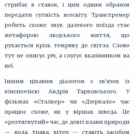
стрибає в ставок, і цим одним образом
передати сутність всесвіту. Транстремер
робить схоже: звук далекого поїзда стає
метафорою людського життя, що
рухається крізь темряву до світла. Слово
тут не описує річ, а слугує вказівником на
неї.
Іншим цікавим діалогом є зв'язок із
кінопоезією Андрія Тарковського. У
фільмах «Сталкер» чи «Дзеркало» час
працює схоже, як у віршах шведа. Це
«розтягнутий» час, де довгі плани природи
— вода, трава, вітер — стають засобом