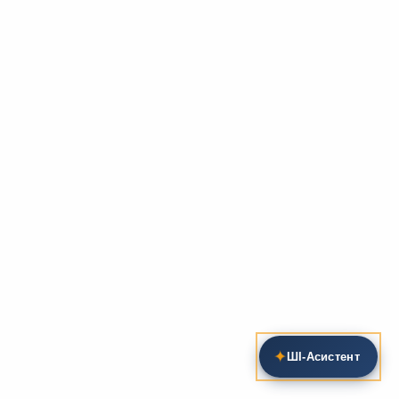
✦
ШІ‑Асистент