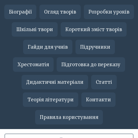
Біографії
Огляд творів
Розробки уроків
Шкільні твори
Короткий зміст творів
Гайди для учнів
Підручники
Хрестоматія
Підготовка до переказу
Дидактичні матеріали
Статті
Теорія літератури
Контакти
Правила користування