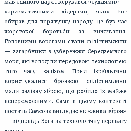
мав єдиного царя і керувався «суддями» —
харизматичними лідерами, яких Бог
обирав для порятунку народу. Це був час
жорстокої боротьби за виживання.
Головними ворогами стали філістимляни
— загарбники з узбережжя Середземного
моря, які володіли передовою технологією
того часу: залізом. Поки ізраїльтяни
користувалися бронзою, філістимляни
мали залізну зброю, що робило їх майже
непереможними. Саме в цьому контексті
постать Самсона виглядає як «жива зброя»
— відповідь Бога на технологічну перевагу
ворога.