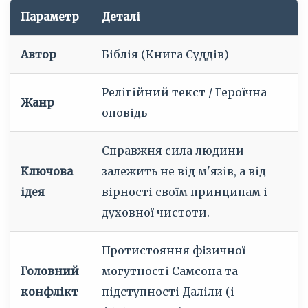
Параметр
Деталі
Автор
Біблія (Книга Суддів)
Релігійний текст / Героїчна
Жанр
оповідь
Справжня сила людини
Ключова
залежить не від м'язів, а від
ідея
вірності своїм принципам і
духовної чистоти.
Протистояння фізичної
Головний
могутності Самсона та
конфлікт
підступності Даліли (і