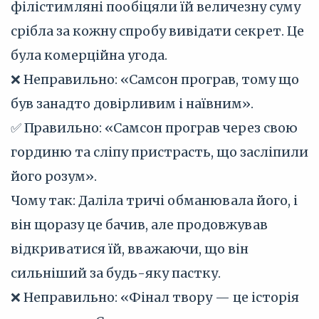
філістимляні пообіцяли їй величезну суму
срібла за кожну спробу вивідати секрет. Це
була комерційна угода.
❌ Неправильно: «Самсон програв, тому що
був занадто довірливим і наївним».
✅ Правильно: «Самсон програв через свою
гординю та сліпу пристрасть, що засліпили
його розум».
Чому так: Даліла тричі обманювала його, і
він щоразу це бачив, але продовжував
відкриватися їй, вважаючи, що він
сильніший за будь-яку пастку.
❌ Неправильно: «Фінал твору — це історія