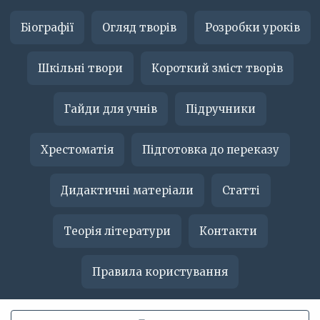
Біографії
Огляд творів
Розробки уроків
Шкільні твори
Короткий зміст творів
Гайди для учнів
Підручники
Хрестоматія
Підготовка до переказу
Дидактичні матеріали
Статті
Теорія літератури
Контакти
Правила користування