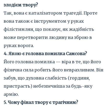
злодієм твору?
Так, вона є каталізатором трагедії. Проте
вона також є інструментом у руках
філістимлян, що показує, як жадібність
може перетворити людину на зброю в
руках ворога.
4. Якою є головна помилка Самсона?
Його головна помилка — віра в те, що його
фізична сила робить його невразливим. Він
забув, що духовна слабкість (гординя,
пристрасть) небезпечніша за будь-яку
армію.
5. Чому фінал твору є трагічним?