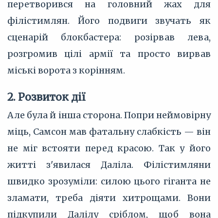
перетворився на головний жах для
філістимлян. Його подвиги звучать як
сценарій блокбастера: розірвав лева,
розгромив цілі армії та просто вирвав
міські ворота з корінням.
2. Розвиток дії
Але була й інша сторона. Попри неймовірну
міць, Самсон мав фатальну слабкість — він
не міг встояти перед красою. Так у його
житті з'явилася Даліла. Філістимляни
швидко зрозуміли: силою цього гіганта не
зламати, треба діяти хитрощами. Вони
підкупили Далілу сріблом, щоб вона