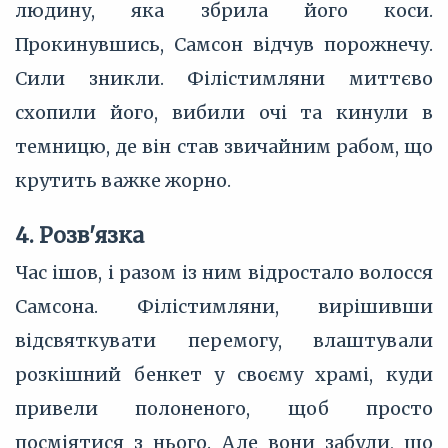
людину, яка збрила його коси.
Прокинувшись, Самсон відчув порожнечу.
Сили зникли. Філістимляни миттєво
схопили його, вибили очі та кинули в
темницю, де він став звичайним рабом, що
крутить важке жорно.
4. Розв'язка
Час ішов, і разом із ним відростало волосся
Самсона. Філістимляни, вирішивши
відсвяткувати перемогу, влаштували
розкішний бенкет у своєму храмі, куди
привели полоненого, щоб просто
посміятися з нього. Але вони забули, що