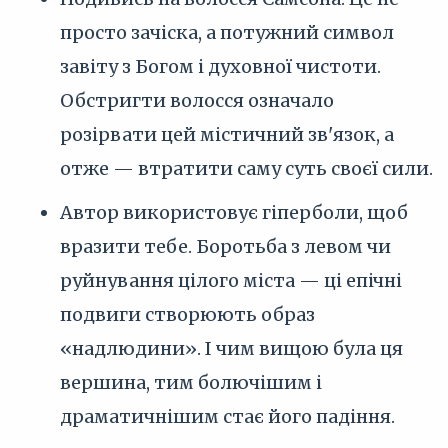
просто зачіска, а потужний символ
завіту з Богом і духовної чистоти.
Обстригти волосся означало
розірвати цей містичний зв'язок, а
отже — втратити саму суть своєї сили.
Автор використовує гіперболи, щоб
вразити тебе. Боротьба з левом чи
руйнування цілого міста — ці епічні
подвиги створюють образ
«надлюдини». І чим вищою була ця
вершина, тим болючішим і
драматичнішим стає його падіння.