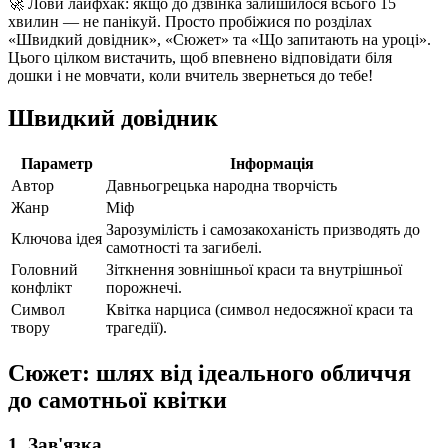
🚀 Лови лайфхак: якщо до дзвінка залишилося всього 15
хвилин — не панікуй. Просто пробіжися по розділах
«Швидкий довідник», «Сюжет» та «Що запитають на уроці».
Цього цілком вистачить, щоб впевнено відповідати біля
дошки і не мовчати, коли вчитель звернеться до тебе!
Швидкий довідник
Параметр
Інформація
Автор
Давньогрецька народна творчість
Жанр
Міф
Зарозумілість і самозакоханість призводять до
Ключова ідея
самотності та загибелі.
Головний
Зіткнення зовнішньої краси та внутрішньої
конфлікт
порожнечі.
Символ
Квітка нарциса (символ недосяжної краси та
твору
трагедії).
Сюжет: шлях від ідеального обличчя
до самотньої квітки
1. Зав'язка