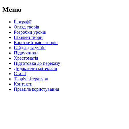
Меню
Біографії
Огляд творів
Розробки уроків
Шкільні твори
Короткий зміст творів
Гайди для учнів
Підручники
Хрестоматія
Підготовка до переказу
Дидактичні матеріали
Статті
Теорія літератури
Контакти
Правила користування