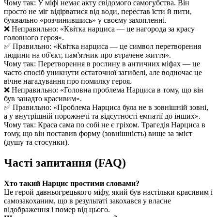
Чому так: У міфі немає акту свідомого самогубства. Він
просто не міг відірватися від води, перестав їсти й пити,
буквально «розчинившись» у своєму захопленні.
❌ Неправильно: «Квітка нарциса — це нагорода за красу
головного героя».
✅ Правильно: «Квітка нарциса — це символ перетворення
людини на об'єкт, пам'ятник про втрачене життя».
Чому так: Перетворення в рослину в античних міфах — це
часто спосіб уникнути остаточної загибелі, але водночас це
вічне нагадування про помилку героя.
❌ Неправильно: «Головна проблема Нарциса в тому, що він
був занадто красивим».
✅ Правильно: «Проблема Нарциса була не в зовнішній зовні,
а у внутрішній порожнечі та відсутності емпатії до інших».
Чому так: Краса сама по собі не є гріхом. Трагедія Нарциса в
тому, що він поставив форму (зовнішність) вище за зміст
(душу та стосунки).
Часті запитання (FAQ)
Хто такий Нарцис простими словами?
Це герой давньогрецького міфу, який був настільки красивим і
самозакоханим, що в результаті закохався у власне
відображення і помер від цього.