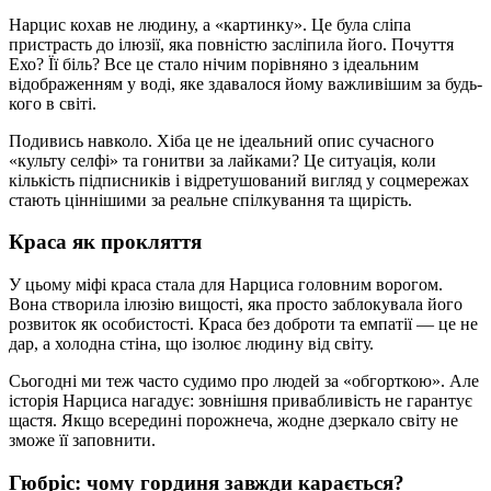
Нарцис кохав не людину, а «картинку». Це була сліпа
пристрасть до ілюзії, яка повністю засліпила його. Почуття
Ехо? Її біль? Все це стало нічим порівняно з ідеальним
відображенням у воді, яке здавалося йому важливішим за будь-
кого в світі.
Подивись навколо. Хіба це не ідеальний опис сучасного
«культу селфі» та гонитви за лайками? Це ситуація, коли
кількість підписників і відретушований вигляд у соцмережах
стають ціннішими за реальне спілкування та щирість.
Краса як прокляття
У цьому міфі краса стала для Нарциса головним ворогом.
Вона створила ілюзію вищості, яка просто заблокувала його
розвиток як особистості. Краса без доброти та емпатії — це не
дар, а холодна стіна, що ізолює людину від світу.
Сьогодні ми теж часто судимо про людей за «обгорткою». Але
історія Нарциса нагадує: зовнішня привабливість не гарантує
щастя. Якщо всередині порожнеча, жодне дзеркало світу не
зможе її заповнити.
Гюбріс: чому гординя завжди карається?