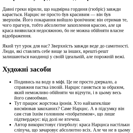
Давні греки вірили, що надмірна гординя (гюбріс) завжди
карається. Нарцис не просто був красивим — він був
зверхнім. Його покарання вийшло іронічним: він отримав те,
чого прагнув, тобто абсолютне захоплення красою, але ця
краса виявилася недосяжною, бо не можна обійняти власне
відображення.
Який тут урок для нас? Зверхність завжди веде до самотності.
Люди, які ставлять себе вище за інших, врешті-решт
залишаються наодинці у своїй ідеальній, але порожній вежі.
Художні засоби
Подивись на воду в міфі. Це не просто дзеркало, а
справжня пастка ілюзій. Нарцис ганяється за образом,
який неможливо обійняти чи відчути, і в цьому весь
його самообман.
Тут працює жорстока іронія. Хто найзапекліше
висміював закоханих? Саме Нарцис. А в підсумку він
сам став їхнім головним «побратимом», що лише
підтверджує: від долі не втечеш.
Автор використовує гіперболу: краса Нарциса настільки
сліпуча, що зачаровує абсолютно всіх. Але чи не в цьому