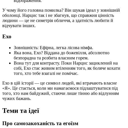
відображення.
У чому його головна помилка? Він шукав ідеал у зовнішній
оболонці. Нарцис так і не збагнув, що справжня цінність
людини — це не симетрія обличчя, а здатність любити й
відчувати інших.
Ехо
Зовнішність: Ефірна, легка лісова німфа.
Яка вона, Ехо? Віддана до божевілля, абсолютно
безпорадна та розбита власним горем.
Вона тут для контрасту. Поки Нарцис зациклений на
собі, Ехо стає живим втіленням того, як боляче кохати
того, хто тебе взагалі не помічає.
Ехо в цій історії — це символ людей, які втрачають власне
«Я». Це стається, коли ми намагаємося підлаштуватися під
того, хто нам байдужий, стаючи лише тінню або відлунням
чужих бажань.
Теми та ідеї
Про самозакоханість та егоїзм