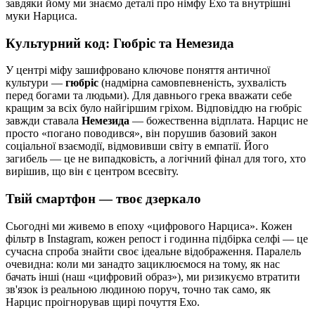
завдяки йому ми знаємо деталі про німфу Ехо та внутрішні
муки Нарциса.
Культурний код: Гюбріс та Немезида
У центрі міфу зашифровано ключове поняття античної
культури —
гюбріс
(надмірна самовпевненість, зухвалість
перед богами та людьми). Для давнього грека вважати себе
кращим за всіх було найгіршим гріхом. Відповіддю на гюбріс
завжди ставала
Немезида
— божественна відплата. Нарцис не
просто «погано поводився», він порушив базовий закон
соціальної взаємодії, відмовивши світу в емпатії. Його
загибель — це не випадковість, а логічний фінал для того, хто
вирішив, що він є центром всесвіту.
Твій смартфон — твоє дзеркало
Сьогодні ми живемо в епоху «цифрового Нарциса». Кожен
фільтр в Instagram, кожен репост і годинна підбірка селфі — це
сучасна спроба знайти своє ідеальне відображення. Паралель
очевидна: коли ми занадто зациклюємося на тому, як нас
бачать інші (наш «цифровий образ»), ми ризикуємо втратити
зв'язок із реальною людиною поруч, точно так само, як
Нарцис проігнорував щирі почуття Ехо.