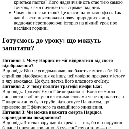
криється пастка? Його надзвичайність стає тією самою
точкою, з якої починається стрімке падіння.
Чому він стає квіткою? Це класична метаморфоза. Так
давні греки пояснювали появу природних явищ,
водночас перетворюючи історію на вічний урок про
наслідки гордині.
Готуємось до уроку: що можуть
запитати?
Питання 1: Чому Нарцис не міг відірватися від свого
відображення?
Відповідь: Він не усвідомлював, що бачить самого себе. Він
сприйняв відображення як іншу, неймовірно прекрасну істоту,
в яку закохався. Це була пастка його власного егоїзму.
Питання 2: У чому полягає трагедія німфи Ехо?
Відповідь: Трагедія Ехо в її безпорадності. Вона не могла
висловити свої почуття власними словами через прокляття, а
її щире кохання було грубо відторгнуте Нарцисом, що
призвело до її фізичного та емоційного зникнення.
Питання 3: Чи можна вважати смерть Нарциса
справедливим покаранням?
Відповідь: З точки зору давніх греків — так, бо він порушив
баланс і проявив гординю. З сучасної точки зору — це