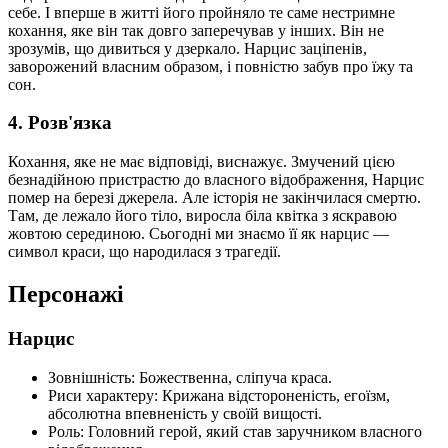
себе. І вперше в житті його пройняло те саме нестримне
кохання, яке він так довго заперечував у інших. Він не
зрозумів, що дивиться у дзеркало. Нарцис заціпенів,
заворожений власним образом, і повністю забув про їжу та
сон.
4. Розв'язка
Кохання, яке не має відповіді, виснажує. Змучений цією
безнадійною пристрастю до власного відображення, Нарцис
помер на березі джерела. Але історія не закінчилася смертю.
Там, де лежало його тіло, виросла біла квітка з яскравою
жовтою серединою. Сьогодні ми знаємо її як нарцис —
символ краси, що народилася з трагедії.
Персонажі
Нарцис
Зовнішність: Божественна, сліпуча краса.
Риси характеру: Крижана відстороненість, егоїзм,
абсолютна впевненість у своїй вищості.
Роль: Головний герой, який став заручником власного