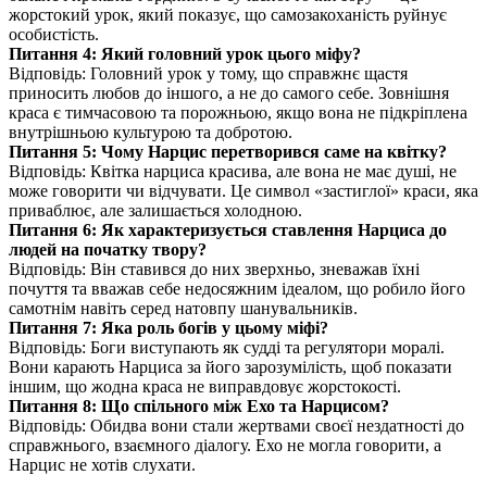
жорстокий урок, який показує, що самозакоханість руйнує
особистість.
Питання 4: Який головний урок цього міфу?
Відповідь: Головний урок у тому, що справжнє щастя
приносить любов до іншого, а не до самого себе. Зовнішня
краса є тимчасовою та порожньою, якщо вона не підкріплена
внутрішньою культурою та добротою.
Питання 5: Чому Нарцис перетворився саме на квітку?
Відповідь: Квітка нарциса красива, але вона не має душі, не
може говорити чи відчувати. Це символ «застиглої» краси, яка
приваблює, але залишається холодною.
Питання 6: Як характеризується ставлення Нарциса до
людей на початку твору?
Відповідь: Він ставився до них зверхньо, зневажав їхні
почуття та вважав себе недосяжним ідеалом, що робило його
самотнім навіть серед натовпу шанувальників.
Питання 7: Яка роль богів у цьому міфі?
Відповідь: Боги виступають як судді та регулятори моралі.
Вони карають Нарциса за його зарозумілість, щоб показати
іншим, що жодна краса не виправдовує жорстокості.
Питання 8: Що спільного між Ехо та Нарцисом?
Відповідь: Обидва вони стали жертвами своєї нездатності до
справжнього, взаємного діалогу. Ехо не могла говорити, а
Нарцис не хотів слухати.