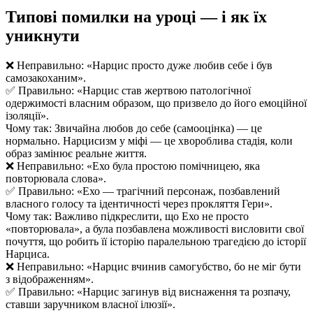
Типові помилки на уроці — і як їх
уникнути
❌ Неправильно: «Нарцис просто дуже любив себе і був
самозакоханим».
✅ Правильно: «Нарцис став жертвою патологічної
одержимості власним образом, що призвело до його емоційної
ізоляції».
Чому так: Звичайна любов до себе (самооцінка) — це
нормально. Нарцисизм у міфі — це хвороблива стадія, коли
образ замінює реальне життя.
❌ Неправильно: «Ехо була простою помічницею, яка
повторювала слова».
✅ Правильно: «Ехо — трагічний персонаж, позбавлений
власного голосу та ідентичності через прокляття Гери».
Чому так: Важливо підкреслити, що Ехо не просто
«повторювала», а була позбавлена можливості висловити свої
почуття, що робить її історію паралельною трагедією до історії
Нарциса.
❌ Неправильно: «Нарцис вчинив самогубство, бо не міг бути
з відображенням».
✅ Правильно: «Нарцис загинув від виснаження та розпачу,
ставши заручником власної ілюзії».