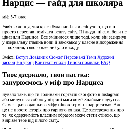
Нарцис — гайд для школяра
міф
5-7 клас
Уявіть хлопця, чия краса була настільки сліпучою, що він
просто перестав помічати решту світу. Ні люди, ні самі боги не
цікавили Нарциса. Все змінилося лише тоді, коли він зазирнув
у дзеркальну гладінь води й закохався у власне відображення
— кохання, з якого вже не було виходу.
Зміст:
Вступ
Довідник
Сюжет
Персонажі
Теми
Художні
засоби
На уроці
Контекст епохи
Типові помилки
FAQ
Твоє дзеркало, твоя пастка:
занурюємось у міф про Нарциса
Бувало таке, що ти годинами гортаєш свої фото в Instagram
або милуєшся собою у вітрині магазину? Знайоме відчуття.
Саме з цього давнього міфу пішов термін «нарцисизм». Але
це не просто історія про гарного юнака. Це застереження про
те, як одержимість власним образом може стати стіною, що
відрізає тебе від цілого світу.