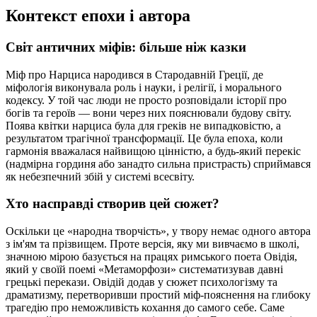
Контекст епохи і автора
Світ античних міфів: більше ніж казки
Міф про Нарциса народився в Стародавній Греції, де
міфологія виконувала роль і науки, і релігії, і морального
кодексу. У той час люди не просто розповідали історії про
богів та героїв — вони через них пояснювали будову світу.
Поява квітки нарциса була для греків не випадковістю, а
результатом трагічної трансформації. Це була епоха, коли
гармонія вважалася найвищою цінністю, а будь-який перекіс
(надмірна гординя або занадто сильна пристрасть) сприймався
як небезпечний збій у системі всесвіту.
Хто насправді створив цей сюжет?
Оскільки це «народна творчість», у твору немає одного автора
з ім'ям та прізвищем. Проте версія, яку ми вивчаємо в школі,
значною мірою базується на працях римського поета Овідія,
який у своїй поемі «Метаморфози» систематизував давні
грецькі перекази. Овідій додав у сюжет психологізму та
драматизму, перетворивши простий міф-пояснення на глибоку
трагедію про неможливість кохання до самого себе. Саме