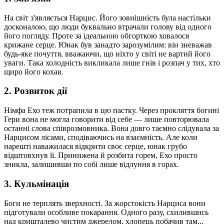
На світ з'являється Нарцис. Його зовнішність була настільки
досконалою, що люди буквально втрачали голову від одного
його погляду. Проте за ідеальною обгорткою ховалося
крижане серце. Юнак був занадто зарозумілим: він зневажав
будь-яке почуття, вважаючи, що ніхто у світі не вартий його
уваги. Така холодність викликала лише гнів і розпач у тих, хто
щиро його кохав.
2. Розвиток дії
Німфа Ехо теж потрапила в цю пастку. Через прокляття богині
Гери вона не могла говорити від себе — лише повторювала
останні слова співрозмовника. Вона довго таємно слідувала за
Нарцисом лісами, сподіваючись на взаємність. Але коли
нарешті наважилася відкрити своє серце, юнак грубо
відштовхнув її. Принижена й розбита горем, Ехо просто
зникла, залишивши по собі лише відлуння в горах.
3. Кульмінація
Боги не терплять зверхності. За жорстокість Нарциса вони
підготували особливе покарання. Одного разу, схилившись
над кришталево чистим джерелом, хлопець побачив там...