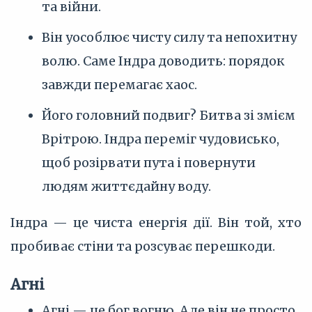
та війни.
Він уособлює чисту силу та непохитну
волю. Саме Індра доводить: порядок
завжди перемагає хаос.
Його головний подвиг? Битва зі змієм
Врітрою. Індра переміг чудовисько,
щоб розірвати пута і повернути
людям життєдайну воду.
Індра — це чиста енергія дії. Він той, хто
пробиває стіни та розсуває перешкоди.
Агні
Агні — це бог вогню. Але він не просто