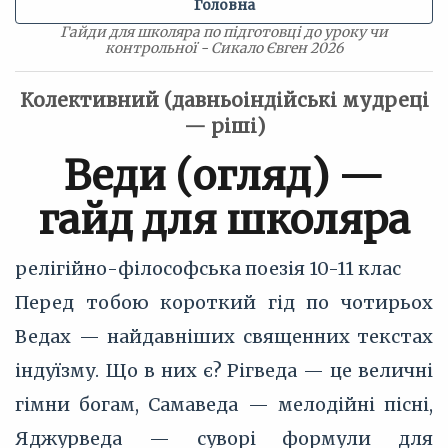
Головна
Гайди для школяра по підготовці до уроку чи
контрольної - Сикало Євген 2026
Колективний (давньоіндійські мудреці
— ріші)
Веди (огляд) —
гайд для школяра
релігійно-філософська поезія
10-11 клас
Перед тобою короткий гід по чотирьох
Ведах — найдавніших священних текстах
індуїзму. Що в них є? Рігведа — це величні
гімни богам, Самаведа — мелодійні пісні,
Яджурведа — суворі формули для