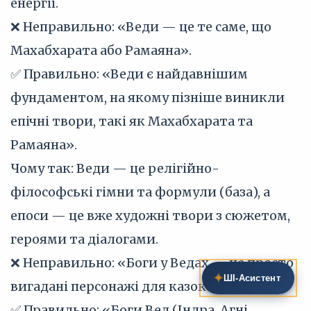
енергії.
❌ Неправильно: «Веди — це те саме, що
Махабхарата або Рамаяна».
✅ Правильно: «Веди є найдавнішим
фундаментом, на якому пізніше виникли
епічні твори, такі як Махабхарата та
Рамаяна».
Чому так: Веди — це релігійно-
філософські гімни та формули (база), а
епоси — це вже художні твори з сюжетом,
героями та діалогами.
❌ Неправильно: «Боги у Ведах — це просто
✦
ШІ‑Асистент
вигадані персонажі для казок».
✅ Правильно: «Боги Вед (Індра, Агні,