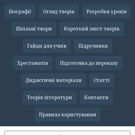
Біографії
Огляд творів
Розробки уроків
Шкільні твори
Короткий зміст творів
Гайди для учнів
Підручники
Хрестоматія
Підготовка до переказу
Дидактичні матеріали
Статті
Теорія літератури
Контакти
Правила користування