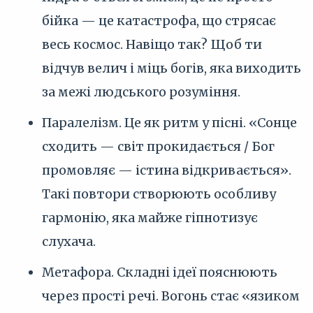
бійка — це катастрофа, що стрясає
весь космос. Навіщо так? Щоб ти
відчув велич і міць богів, яка виходить
за межі людського розуміння.
Паралелізм. Це як ритм у пісні. «Сонце
сходить — світ прокидається / Бог
промовляє — істина відкривається».
Такі повтори створюють особливу
гармонію, яка майже гіпнотизує
слухача.
Метафора. Складні ідеї пояснюють
через прості речі. Вогонь стає «язиком