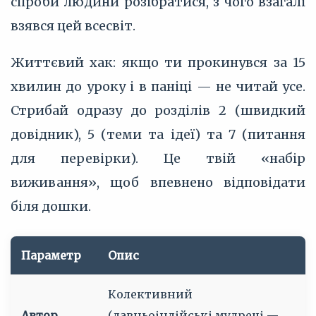
спроби людини розібратися, з чого взагалі
взявся цей всесвіт.
Життєвий хак: якщо ти прокинувся за 15
хвилин до уроку і в паніці — не читай усе.
Стрибай одразу до розділів 2 (швидкий
довідник), 5 (теми та ідеї) та 7 (питання
для перевірки). Це твій «набір
виживання», щоб впевнено відповідати
біля дошки.
Параметр
Опис
Колективний
Автор
(давньоіндійські мудреці —