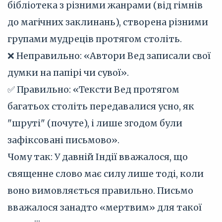
бібліотека з різними жанрами (від гімнів
до магічних заклинань), створена різними
групами мудреців протягом століть.
❌ Неправильно: «Автори Вед записали свої
думки на папірі чи сувої».
✅ Правильно: «Тексти Вед протягом
багатьох століть передавалися усно, як
"шруті" (почуте), і лише згодом були
зафіксовані письмово».
Чому так: У давній Індії вважалося, що
священне слово має силу лише тоді, коли
воно вимовляється правильно. Письмо
вважалося занадто «мертвим» для такої