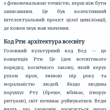
з феноменальною точністю, перш ніж бути
записаними. Це був колективний
інтелектуальний проєкт цілої цивілізації,
де кожен звук мав значення.
Код Рти: архітектура всесвіту
Головний культурний код Вед — це
концепція Рти. Це ідея всесвітнього
порядку, космічного закону, який керує
рухом зірок, зміною пір року та
моральністю людей. Якщо людина
порушує Рту (бреше, вбиває, ігнорує
ритуали), світ починає руйнуватися. Веди
вчать, що гармонія досягається через