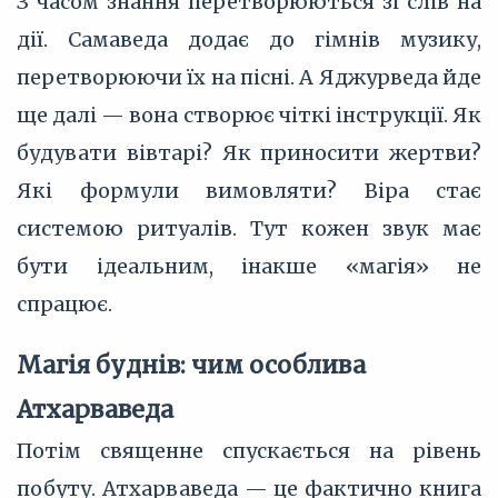
З часом знання перетворюються зі слів на
дії. Самаведа додає до гімнів музику,
перетворюючи їх на пісні. А Яджурведа йде
ще далі — вона створює чіткі інструкції. Як
будувати вівтарі? Як приносити жертви?
Які формули вимовляти? Віра стає
системою ритуалів. Тут кожен звук має
бути ідеальним, інакше «магія» не
спрацює.
Магія буднів: чим особлива
Атхарваведа
Потім священне спускається на рівень
побуту. Атхарваведа — це фактично книга