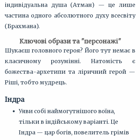
індивідуальна душа (Атман) — це лише
частина одного абсолютного духу всесвіту
(Брахмана).
Ключові образи та "персонажі"
Шукаєш головного героя? Його тут немає в
класичному розумінні. Натомість є
божества-архетипи та ліричний герой —
Ріші, тобто мудрець.
Індра
Уяви собі наймогутнішого воїна,
тільки в індійському варіанті. Це
Індра — цар богів, повелитель грімів