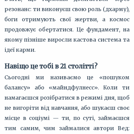
резонанс: ти виконуєш свою роль (дхарму),
боги отримують свої жертви, а космос
продовжує обертатися. Це фундамент, на
якому пізніше виросли кастова система та
ідеї карми.
Навіщо це тобі в 21 столітті?
Сьогодні ми називаємо це «пошуком
балансу» або «майндфулнесс». Коли ти
намагаєшся розібратися в режимі дня, щоб
не вигоріти від навчання, або шукаєш своє
місце в соціумі — ти, по суті, займаєшся
тим самим, чим займалися автори Вед: