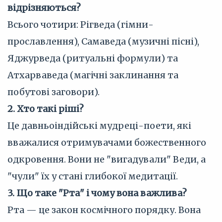
відрізняються?
Всього чотири: Рігведа (гімни-
прославлення), Самаведа (музичні пісні),
Яджурведа (ритуальні формули) та
Атхарваведа (магічні заклинання та
побутові заговори).
2. Хто такі ріші?
Це давньоіндійські мудреці-поети, які
вважалися отримувачами божественного
одкровення. Вони не "вигадували" Веди, а
"чули" їх у стані глибокої медитації.
3. Що таке "Рта" і чому вона важлива?
Рта — це закон космічного порядку. Вона