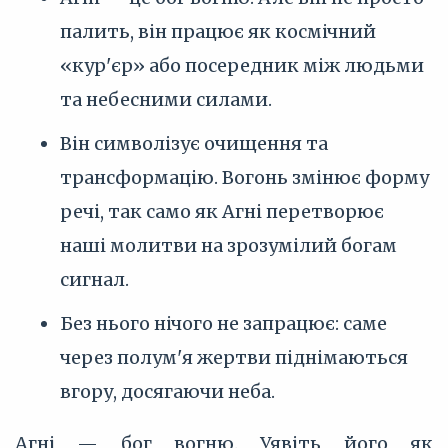
палить, він працює як космічний
«кур'єр» або посередник між людьми
та небесними силами.
Він символізує очищення та
трансформацію. Вогонь змінює форму
речі, так само як Агні перетворює
наші молитви на зрозумілий богам
сигнал.
Без нього нічого не запрацює: саме
через полум'я жертви піднімаються
вгору, досягаючи неба.
Агні — бог вогню. Уявіть його як