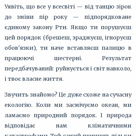
Уявіть, що все у всесвіті — від танцю зірок
до зміни пір року — підпорядковане
єдиному закону Рти. Якщо ти порушуєш
цей порядок (брешеш, зраджуєш, ігноруєш
обов'язки), ти наче вставляєш палицю в
працюючі шестерні. Результат
передбачуваний: руйнується і світ навколо,
і твоє власне життя.
Звучить знайомо? Це дуже схоже на сучасну
екологію. Коли ми засмічуємо океан, ми
ламаємо природний порядок. І природа
відповідає нам кліматичними
катастрофами. Той самий принцип, тільки