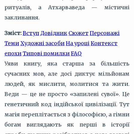
ритуалів, а Атхарваведа — містичні
заклинання.
Зміст:
Вступ
Довідник
Сюжет
Персонажі
Теми
Художні засоби
На уроці
Контекст
епохи
Типові помилки
FAQ
Уяви книгу, яка старша за більшість
сучасних мов, але досі диктує мільйонам
людей, як мислити, молитися та жити.
Веди — це не просто «запилені сувої». Це
генетичний код індійської цивілізації. Тут
магія переплітається з філософією, а гімни
богам виглядають як перші в історії