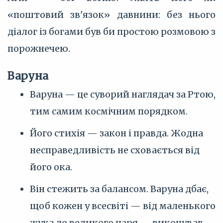
«поштовий зв'язок» давнини: без нього
діалог із богами був би простою розмовою з
порожнечею.
Варуна
Варуна — це суворий наглядач за Ртою,
тим самим космічним порядком.
Його стихія — закон і правда. Жодна
несправедливість не сховається від
його ока.
Він стежить за балансом. Варуна дбає,
щоб кожен у всесвіті — від маленького
жука до великого царя — виконував