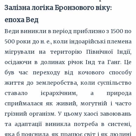
Залізна логіка Бронзового віку:
епоха Вед
Веди виникли в період приблизно з 1500 по
500 роки до н. е., коли індоарійські племена
мігрували на територію Північної Індії,
осідаючи в долинах річок Інд та Ганг. Це
був час переходу від кочового способу
життя до землеробства, коли суспільство
ставало ієрархічним, а природа
сприймалася як живий, могутній і часто
грізний організм. У цьому хаосі завоювань
та адаптації виникла потреба в системі,
яка б пояснила, як працює світ і як людині