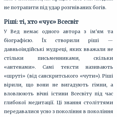
не потрапити під удар розгніваних богів.
Ріші: ті, хто «чує» Всесвіт
У Вед немає одного автора з ім'ям та
біографією. Їх створили ріші —
давньоіндійські мудреці, яких вважали не
стільки письменниками, скільки
«антенами». Самі тексти називають
«шруті» (від санскритського «чути»). Ріші
вірили, що вони не вигадують гімни, а
вловлюють вічні істини Всесвіту під час
глибокої медитації. Ці знання століттями
передавалися усно з покоління в покоління