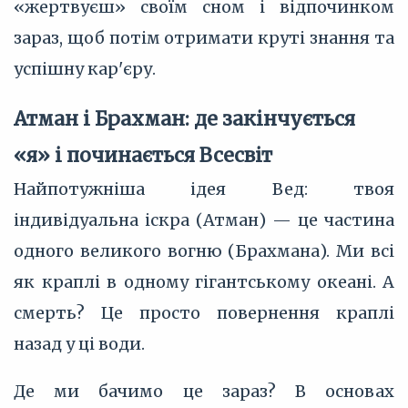
«жертвуєш» своїм сном і відпочинком
зараз, щоб потім отримати круті знання та
успішну кар'єру.
Атман і Брахман: де закінчується
«я» і починається Всесвіт
Найпотужніша ідея Вед: твоя
індивідуальна іскра (Атман) — це частина
одного великого вогню (Брахмана). Ми всі
як краплі в одному гігантському океані. А
смерть? Це просто повернення краплі
назад у ці води.
Де ми бачимо це зараз? В основах