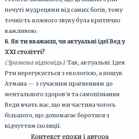
почуті мудрецями від самих богів, тому
точність кожного звуку була критично
важливою.
8. Як ти вважаєш, чи актуальні ідеї Вед у
XXI столітті?
(Зразкова відповідь):
Так, актуальні. Ідея
Рти перегукується з екологією, а пошук
Атмана — з сучасним прагненням до
ментального здоров'я та самопізнання.
Веди вчать нас, що ми частина чогось
більшого, що допомагає боротися з
відчуттям ізоляції.
Контекст епохи і автора