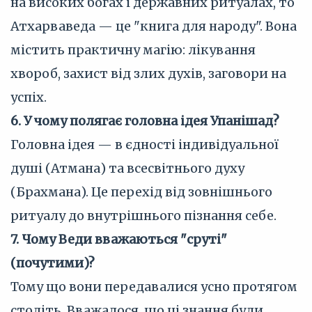
на високих богах і державних ритуалах, то
Атхарваведа — це "книга для народу". Вона
містить практичну магію: лікування
хвороб, захист від злих духів, заговори на
успіх.
6. У чому полягає головна ідея Упанішад?
Головна ідея — в єдності індивідуальної
душі (Атмана) та всесвітнього духу
(Брахмана). Це перехід від зовнішнього
ритуалу до внутрішнього пізнання себе.
7. Чому Веди вважаються "сруті"
(почутими)?
Тому що вони передавалися усно протягом
століть. Вважалося, що ці знання були