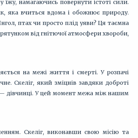
у їжу, намагаючись повернути істоті сили.
к, яка вчиться вдома і обожнює природу.
нгол, птах чи просто плід уяви? Ця таємна
орятунком від гнітючої атмосфери хвороби,
няється на межі життя і смерті. У розпачі
чне. Скеліг, який зміцнів завдяки доброті
» — дівчинці. У цей момент межа між нашим
шенням. Скеліг, виконавши свою місію та