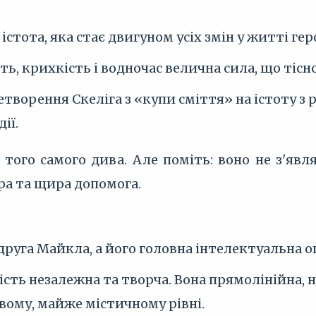
істота, яка стає двигуном усіх змін у житті гер
ть, крихкість і водночас велична сила, що тісн
етворення Скеліга з «купи сміття» на істоту 
ії.
 того самого дива. Але поміть: воно не з'яв
ра та щира допомога.
друга Майкла, а його головна інтелектуальна о
сть незалежна та творча. Вона прямолінійна, н
вому, майже містичному рівні.