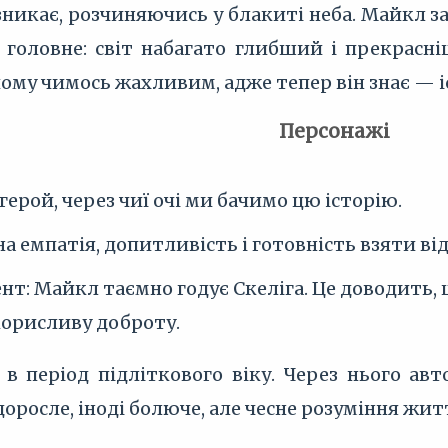
никає, розчиняючись у блакиті неба. Майкл за
в головне: світ набагато глибший і прекрасн
йому чимось жахливим, адже тепер він знає — іс
Персонажі
герой, через чиї очі ми бачимо цю історію.
а емпатія, допитливість і готовність взяти від
: Майкл таємно годує Скеліга. Це доводить, щ
корисливу доброту.
в період підліткового віку. Через нього авт
росле, іноді болюче, але чесне розуміння житт