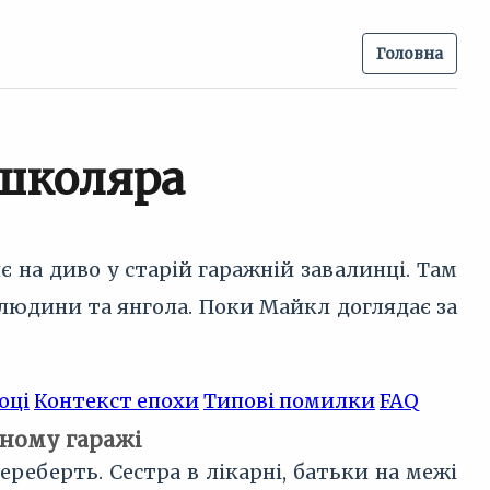
Головна
 школяра
 на диво у старій гаражній завалинці. Там
и людини та янгола. Поки Майкл доглядає за
оці
Контекст епохи
Типові помилки
FAQ
дному гаражі
реберть. Сестра в лікарні, батьки на межі