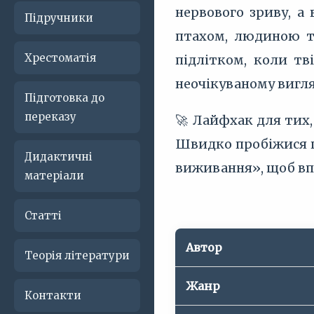
нервового зриву, а 
Підручники
птахом, людиною та
Хрестоматія
підлітком, коли тв
неочікуваному вигля
Підготовка до
переказу
🚀 Лайфхак для тих,
Швидко пробіжися по
Дидактичні
виживання», щоб вп
матеріали
Статті
Автор
Теорія літератури
Жанр
Контакти