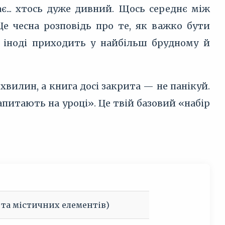
ає... хтось дуже дивний. Щось середнє між
е чесна розповідь про те, як важко бути
я іноді приходить у найбільш брудному й
хвилин, а книга досі закрита — не панікуй.
питають на уроці». Це твій базовий «набір
та містичних елементів)