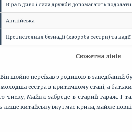
Віра в диво і сила дружби допомагають подолати
Англійська
Протистояння безнадії (хвороба сестри) та надії 
Сюжетна лінія
 Він щойно переїхав з родиною в занедбаний б
 молодша сестра в критичному стані, а батьк
го тиску, Майкл забреде в старий гараж. І та
ть лише китайську їжу і має крила, майже повн