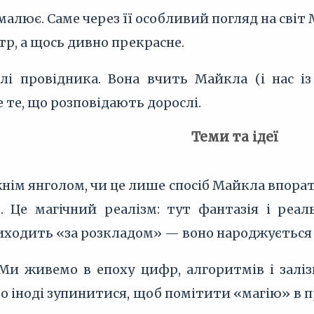
 малює. Саме через її особливий погляд на світ
р, а щось дивно прекрасне.
лі провідника. Вона вчить Майкла (і нас і
 те, що розповідають дорослі.
Теми та ідеї
жнім янголом, чи це лише спосіб Майкла впора
 Це магічний реалізм: тут фантазія і реал
иходить «за розкладом» — воно народжується т
и живемо в епоху цифр, алгоритмів і залізно
рто іноді зупинитися, щоб помітити «магію» в 