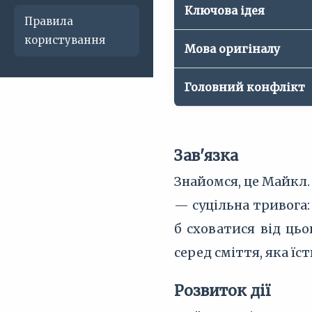
Ключова ідея
Правила
користування
Мова оригіналу
Головний конфлікт
Зав'язка
Знайомся, це Майкл.
— суцільна тривога:
б сховатися від цьо
серед сміття, яка їс
Розвиток дії