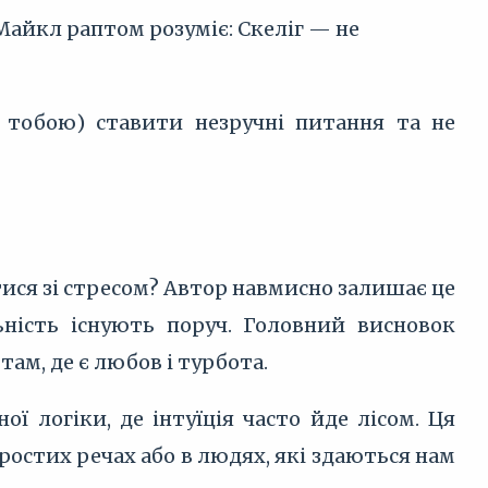
 Майкл раптом розуміє: Скеліг — не
з тобою) ставити незручні питання та не
тися зі стресом? Автор навмисно залишає це
ьність існують поруч. Головний висновок
ам, де є любов і турбота.
ї логіки, де інтуїція часто йде лісом. Ця
простих речах або в людях, які здаються нам