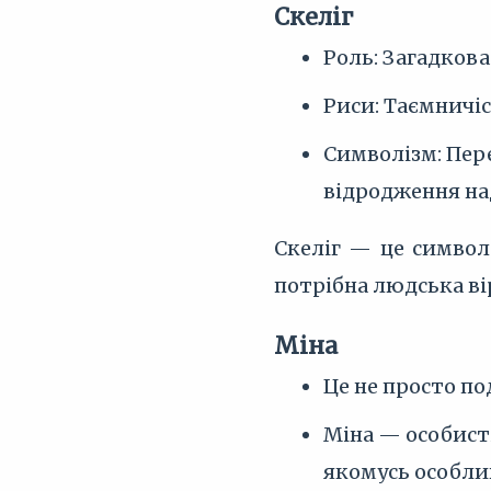
Скеліг
Роль: Загадкова 
Риси: Таємничіс
Символізм: Пер
відродження над
Скеліг — це символ
потрібна людська ві
Міна
Це не просто по
Міна — особисті
якомусь особли