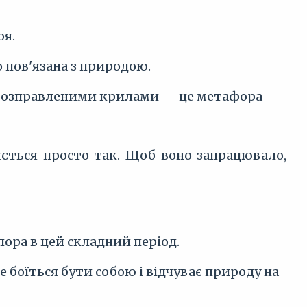
оя.
о пов'язана з природою.
з розправленими крилами — це метафора
ляється просто так. Щоб воно запрацювало,
пора в цей складний період.
е боїться бути собою і відчуває природу на