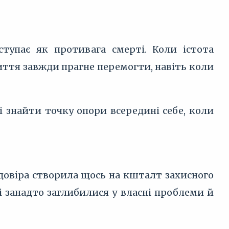
тупає як противага смерті. Коли істота
життя завжди прагне перемогти, навіть коли
і знайти точку опори всередині себе, коли
 довіра створила щось на кшталт захисного
кі занадто заглибилися у власні проблеми й