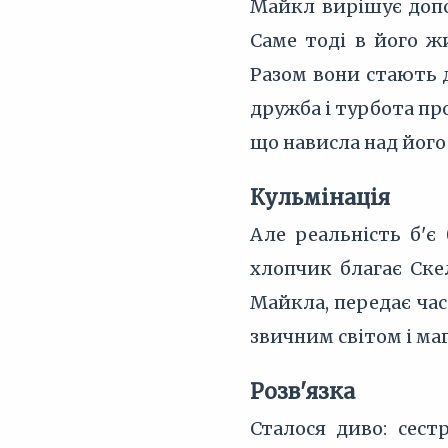
Майкл вирішує допом
Саме тоді в його ж
Разом вони стають д
дружба і турбота пр
що нависла над його 
Кульмінація
Але реальність б'є
хлопчик благає Скел
Майкла, передає час
звичним світом і ма
Розв'язка
Сталося диво: сест