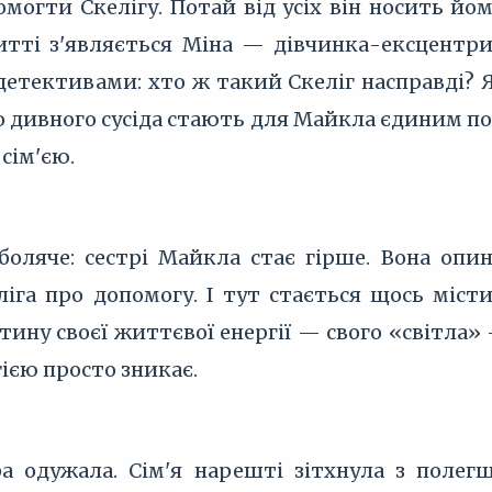
огти Скелігу. Потай від усіх він носить йом
итті з'являється Міна — дівчинка-ексцентри
етективами: хто ж такий Скеліг насправді? Я
о дивного сусіда стають для Майкла єдиним п
сім'єю.
 боляче: сестрі Майкла стає гірше. Вона опи
іга про допомогу. І тут стається щось місти
тину своєї життєвої енергії — свого «світла
гією просто зникає.
ра одужала. Сім'я нарешті зітхнула з полег