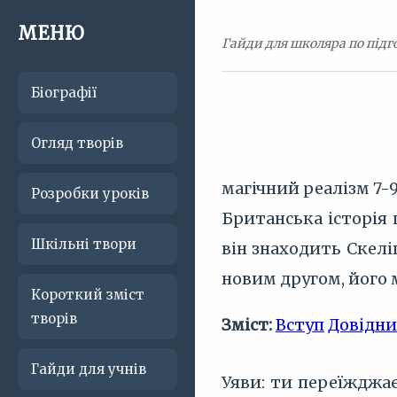
МЕНЮ
Гайди для школяра по підго
Біографії
Огляд творів
магічний реалізм
7-
Розробки уроків
Британська історія 
Шкільні твори
він знаходить Скелі
новим другом, його 
Короткий зміст
творів
Зміст:
Вступ
Довідн
Гайди для учнів
Уяви: ти переїжджає