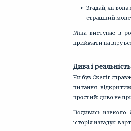
Згадай, як вона
страшний монст
Міна виступає в ро
приймати на віру все
Дива і реальність
Чи був Скеліг справ
питання відкритим.
простий: диво не пр
Подивись навколо. М
історія нагадує: ва