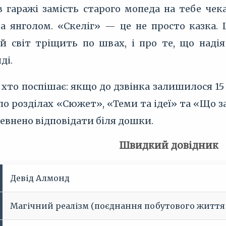
в гаражі замість старого мопеда на тебе чек
 янголом. «Скеліг» — це не просто казка. Ц
ій світ тріщить по швах, і про те, що наді
ді.
 хто поспішає: якщо до дзвінка залишилося 15 
 розділах «Сюжет», «Теми та ідеї» та «Що за
евнено відповідати біля дошки.
Швидкий довідник
Девід Алмонд
Магічний реалізм (поєднання побутового життя 