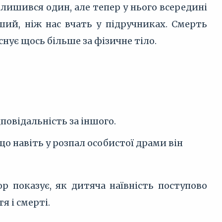
лишився один, але тепер у нього всередині
іший, ніж нас вчать у підручниках. Смерть
нує щось більше за фізичне тіло.
повідальність за іншого.
о навіть у розпал особистої драми він
ор показує, як дитяча наївність поступово
я і смерті.