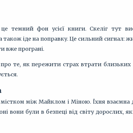
це темний фон усієї книги. Скеліг тут вис
а також іде на поправку. Це сильний сигнал: 
ти вже програні.
к про те, як пережити страх втрати близьких 
ується.
а
в містком між Майклом і Міною. Їхня взаємна
оні вони були в безпеці від світу дорослих, я