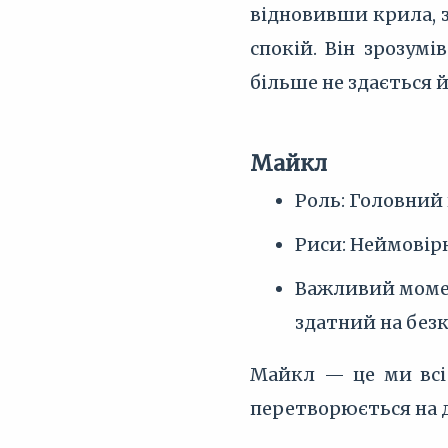
відновивши крила, з
спокій. Він зрозумі
більше не здається 
Майкл
Роль: Головний 
Риси: Неймовірн
Важливий момент
здатний на без
Майкл — це ми всі 
перетворюється на до