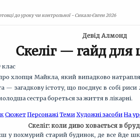
товці до уроку чи контрольної - Сикало Євген 2026
Девід Алмонд
Скеліг — гайд для
9 клас
про хлопця Майкла, який випадково натрапляє
га — загадкову істоту, що поєднує в собі рис
молодша сестра бореться за життя в лікарні.
ик
Сюжет
Персонажі
Теми
Художні засоби
На ур
Скеліг: коли диво ховається в бру
ш у похмурий старий будинок, де все йде шке