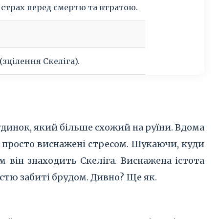
 страх перед смертю та втратою.
(зцілення Скеліга).
удинок, який більше схожий на руїни. Вдома
и просто виснажені стресом. Шукаючи, куди
м він знаходить Скеліга. Виснажена істота
істю забиті брудом. Дивно? Ще як.