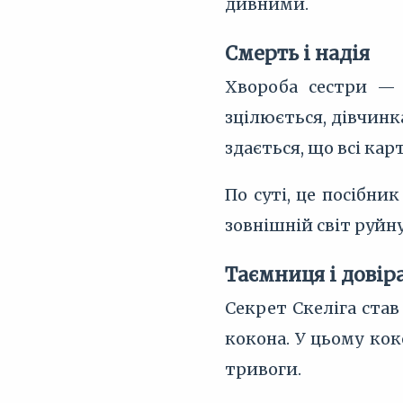
дивними.
Смерть і надія
Хвороба сестри — 
зцілюється, дівчинк
здається, що всі кар
По суті, це посібни
зовнішній світ руйн
Таємниця і довір
Секрет Скеліга ста
кокона. У цьому кок
тривоги.