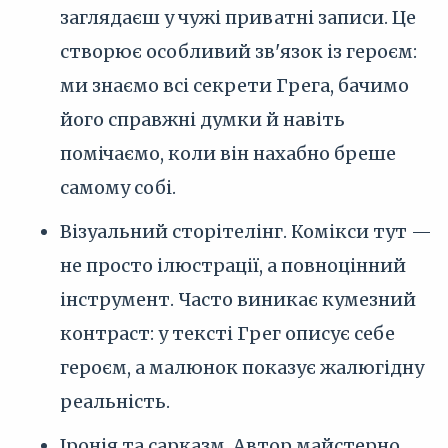
заглядаєш у чужі приватні записи. Це
створює особливий зв'язок із героєм:
ми знаємо всі секрети Грега, бачимо
його справжні думки й навіть
помічаємо, коли він нахабно бреше
самому собі.
Візуальний сторітелінг. Комікси тут —
не просто ілюстрації, а повноцінний
інструмент. Часто виникає кумезний
контраст: у тексті Грег описує себе
героєм, а малюнок показує жалюгідну
реальність.
Іронія та сарказм. Автор майстерно