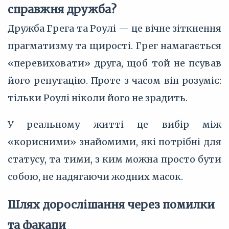
справжня дружба?
Дружба Грега та Роулі — це вічне зіткнення
прагматизму та щирості. Грег намагається
«перевиховати» друга, щоб той не псував
його репутацію. Проте з часом він розуміє:
тільки Роулі ніколи його не зрадить.
У реальному житті це вибір між
«корисними» знайомими, які потрібні для
статусу, та тими, з ким можна просто бути
собою, не надягаючи жодних масок.
Шлях дорослішання через помилки
та факапи