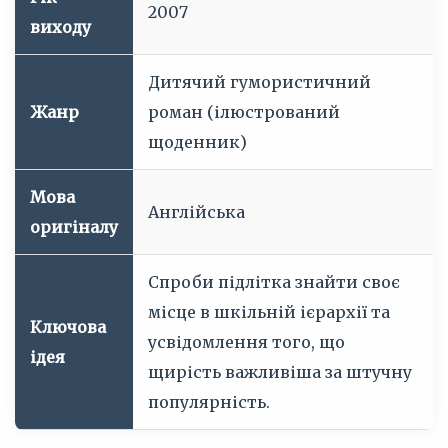
2007
виходу
Дитячий гумористичний
Жанр
роман (ілюстрований
щоденник)
Мова
Англійська
оригіналу
Спроби підлітка знайти своє
місце в шкільній ієрархії та
Ключова
усвідомлення того, що
ідея
щирість важливіша за штучну
популярність.