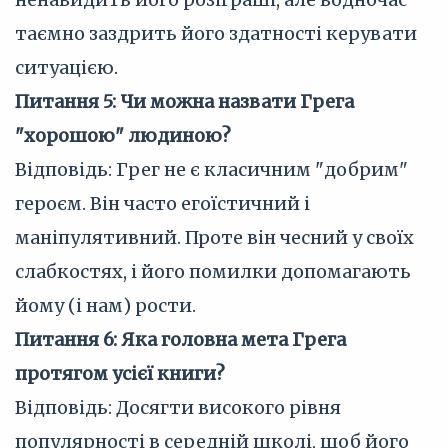
таємно заздрить його здатності керувати
ситуацією.
Питання 5: Чи можна назвати Грега
"хорошою" людиною?
Відповідь: Грег не є класичним "добрим"
героєм. Він часто егоїстичний і
маніпулятивний. Проте він чесний у своїх
слабкостях, і його помилки допомагають
йому (і нам) рости.
Питання 6: Яка головна мета Грега
протягом усієї книги?
Відповідь: Досягти високого рівня
популярності в середній школі, щоб його