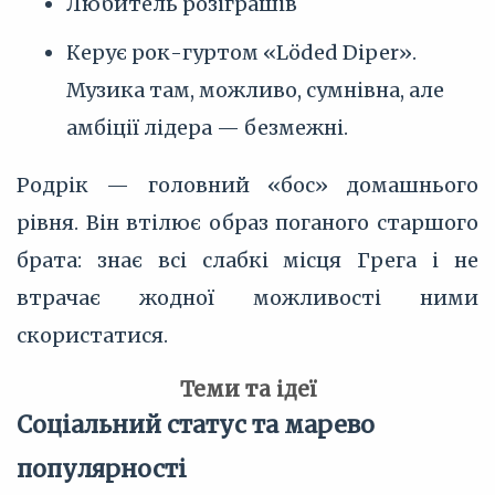
Любитель розіграшів
Керує рок-гуртом «Löded Diper».
Музика там, можливо, сумнівна, але
амбіції лідера — безмежні.
Родрік — головний «бос» домашнього
рівня. Він втілює образ поганого старшого
брата: знає всі слабкі місця Грега і не
втрачає жодної можливості ними
скористатися.
Теми та ідеї
Соціальний статус та марево
популярності