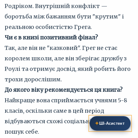
Родріком. Внутрішній конфлікт —
боротьба між бажанням бути "крутим" і
реальною особистістю Грега.
Чи є в книзі позитивний фінал?
Так, але він не "казковий". Грег не стає
королем школи, але він зберігає дружбу з
Роулі та отримує досвід, який робить його
трохи дорослішим.
До якого віку рекомендується ця книга?
Найкраще вона сприймається учнями 5-8
класів, оскільки саме в цей період
відбуваються схожі соціальні зміни та
✦
ШІ‑Асистент
пошук себе.