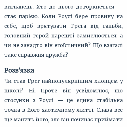
вигнанець. Хто до нього доторкнеться —
стає парією. Коли Роулі бере провину на
себе, щоб врятувати Грега від ганьби,
головний герой нарешті замислюється: а
чи не занадто він егоїстичний? Що взагалі
таке справжня дружба?
Розв'язка
Чи став Грег найпопулярнішим хлопцем у
школі? Ні. Проте він усвідомлює, що
стосунки з Роулі — це єдина стабільна
точка в його хаотичному житті. Слава все
ще манить його, але він починає приймати