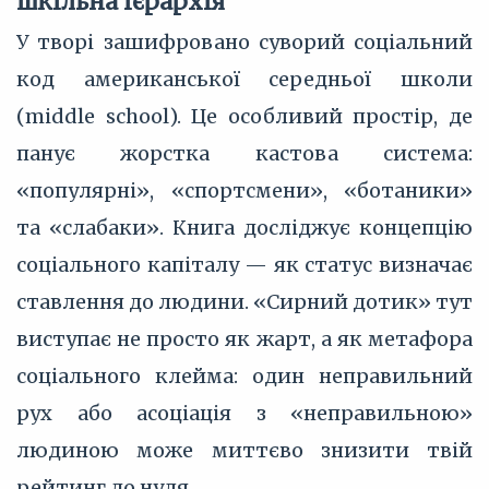
шкільна ієрархія
У творі зашифровано суворий соціальний
код американської середньої школи
(middle school). Це особливий простір, де
панує жорстка кастова система:
«популярні», «спортсмени», «ботаники»
та «слабаки». Книга досліджує концепцію
соціального капіталу — як статус визначає
ставлення до людини. «Сирний дотик» тут
виступає не просто як жарт, а як метафора
соціального клейма: один неправильний
рух або асоціація з «неправильною»
людиною може миттєво знизити твій
рейтинг до нуля.