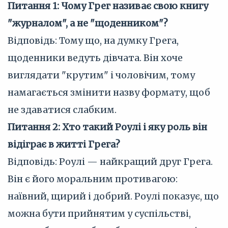
Питання 1: Чому Грег називає свою книгу
"журналом", а не "щоденником"?
Відповідь: Тому що, на думку Грега,
щоденники ведуть дівчата. Він хоче
виглядати "крутим" і чоловічим, тому
намагається змінити назву формату, щоб
не здаватися слабким.
Питання 2: Хто такий Роулі і яку роль він
відіграє в житті Грега?
Відповідь: Роулі — найкращий друг Грега.
Він є його моральним противагою:
наївний, щирий і добрий. Роулі показує, що
можна бути прийнятим у суспільстві,