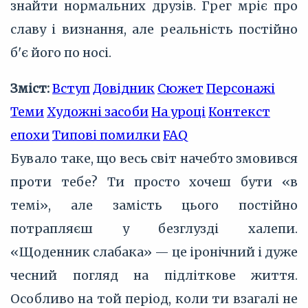
знайти нормальних друзів. Грег мріє про
славу і визнання, але реальність постійно
б'є його по носі.
Зміст:
Вступ
Довідник
Сюжет
Персонажі
Теми
Художні засоби
На уроці
Контекст
епохи
Типові помилки
FAQ
Бувало таке, що весь світ начебто змовився
проти тебе? Ти просто хочеш бути «в
темі», але замість цього постійно
потрапляєш у безглузді халепи.
«Щоденник слабака» — це іронічний і дуже
чесний погляд на підліткове життя.
Особливо на той період, коли ти взагалі не