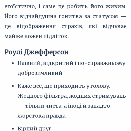
егоїстично, і саме це робить його живим.
Його відчайдушна гонитва за статусом —
це відображення страхів, які відчуває
майже кожен підліток.
Роулі Джефферсон
Наївний, відкритий і по-справжньому
доброзичливий
Каже все, що приходить у голову.
Жодного фільтра, жодних стримувань
— тільки чиста, а іноді й занадто
жорстока правда.
Вірний друг