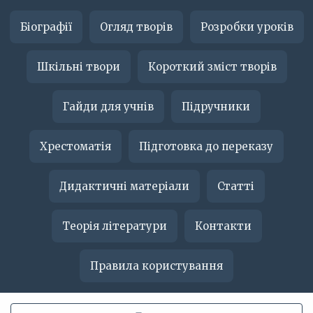
Біографії
Огляд творів
Розробки уроків
Шкільні твори
Короткий зміст творів
Гайди для учнів
Підручники
Хрестоматія
Підготовка до переказу
Дидактичні матеріали
Статті
Теорія літератури
Контакти
Правила користування