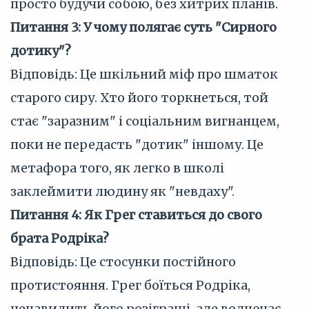
просто будучи собою, без хитрих планів.
Питання 3: У чому полягає суть "Сирного
дотику"?
Відповідь: Це шкільний міф про шматок
старого сиру. Хто його торкнеться, той
стає "заразним" і соціальним вигнанцем,
поки не передасть "дотик" іншому. Це
метафора того, як легко в школі
заклеймити людину як "невдаху".
Питання 4: Як Грег ставиться до свого
брата Родріка?
Відповідь: Це стосунки постійного
протистояння. Грег боїться Родріка,
ненавидить його розіграші, але водночас