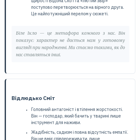
щирості Відона Скотта «лютий звір»
поступово перетворюється на вірного друга.
Це найпотужніший перелом у сюжеті.
Біле Ікло — це метафора кожного з нас. Він
показує: характер не дається нам у готовому
вигляді при народженні. Ми стаємо такими, як до
нас ставляться інші.
Відлюдько Сміт
Головний антагоніст і втілення жорстокості.
Він — господар, який бачить у тварині лише
інструмент для наживи.
Жадібність, садизм і повна відсутність емпатії.
Він не вміє співпереживати, лише