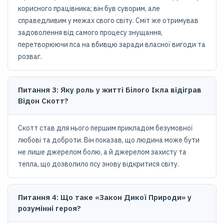
корисного працівника; він був суворим, але
справедливим у межах свого світу. Сміт же отримував
задоволення від самого процесу знущання,
перетворюючи пса на вбивцю заради власної вигоди та
розваг.
Питання 3: Яку роль у житті Білого Ікла відіграв
Відон Скотт?
Скотт став для нього першим прикладом безумовної
любові та доброти. Він показав, що людина може бути
не лише джерелом болю, а й джерелом захисту та
тепла, що дозволило псу знову відкритися світу.
Питання 4: Що таке «Закон Дикої Природи» у
розумінні героя?