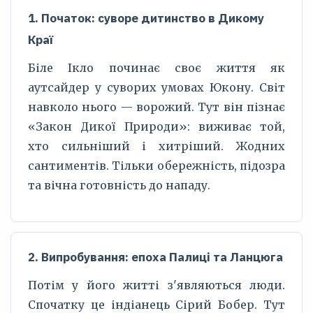
1. Початок: суворе дитинство в Дикому
Краї
Біле Ікло починає своє життя як
аутсайдер у суворих умовах Юкону. Світ
навколо нього — ворожий. Тут він пізнає
«Закон Дикої Природи»: виживає той,
хто сильніший і хитріший. Жодних
сантиментів. Тільки обережність, підозра
та вічна готовність до нападу.
2. Випробування: епоха Палиці та Ланцюга
Потім у його житті з'являються люди.
Спочатку це індіанець Сірий Бобер. Тут