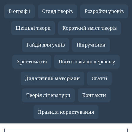
Біографії
Огляд творів
Розробки уроків
Шкільні твори
Короткий зміст творів
Гайди для учнів
Підручники
Хрестоматія
Підготовка до переказу
Дидактичні матеріали
Статті
Теорія літератури
Контакти
Правила користування