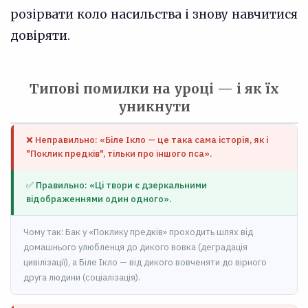
розірвати коло насильства і знову навчитися
довіряти.
Типові помилки на уроці — і як їх
уникнути
❌ Неправильно: «Біле Ікло — це така сама історія, як і
"Поклик предків", тільки про іншого пса».
✅ Правильно: «Ці твори є дзеркальними
відображеннями один одного».
Чому так: Бак у «Поклику предків» проходить шлях від
домашнього улюбленця до дикого вовка (деградація
цивілізації), а Біле Ікло — від дикого вовченяти до вірного
друга людини (соціалізація).