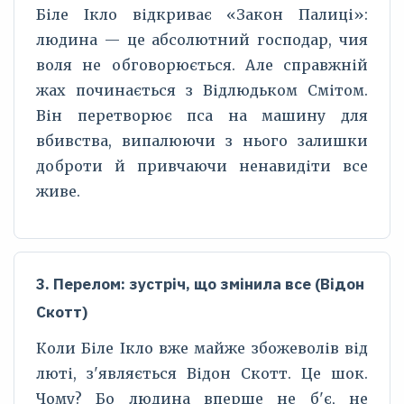
Біле Ікло відкриває «Закон Палиці»:
людина — це абсолютний господар, чия
воля не обговорюється. Але справжній
жах починається з Відлюдьком Смітом.
Він перетворює пса на машину для
вбивства, випалюючи з нього залишки
доброти й привчаючи ненавидіти все
живе.
3. Перелом: зустріч, що змінила все (Відон
Скотт)
Коли Біле Ікло вже майже збожеволів від
люті, з'являється Відон Скотт. Це шок.
Чому? Бо людина вперше не б'є, не