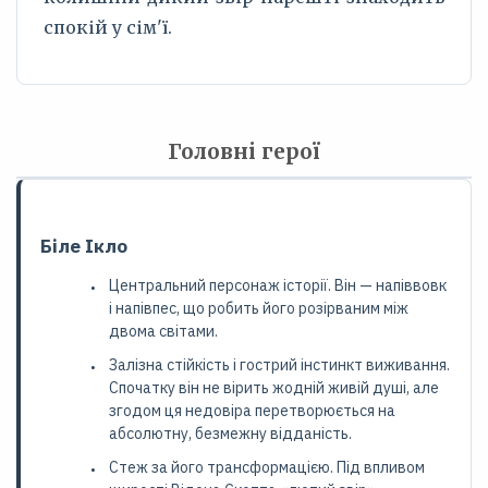
спокій у сім'ї.
Головні герої
Біле Ікло
Центральний персонаж історії. Він — напіввовк
і напівпес, що робить його розірваним між
двома світами.
Залізна стійкість і гострий інстинкт виживання.
Спочатку він не вірить жодній живій душі, але
згодом ця недовіра перетворюється на
абсолютну, безмежну відданість.
Стеж за його трансформацією. Під впливом