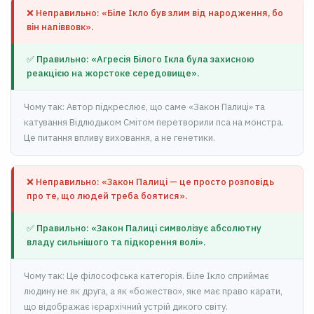
❌ Неправильно: «Біле Ікло був злим від народження, бо
він напіввовк».
✅ Правильно: «Агресія Білого Ікла була захисною
реакцією на жорстоке середовище».
Чому так: Автор підкреслює, що саме «Закон Палиці» та
катування Відлюдьком Смітом перетворили пса на монстра.
Це питання впливу виховання, а не генетики.
❌ Неправильно: «Закон Палиці — це просто розповідь
про те, що людей треба боятися».
✅ Правильно: «Закон Палиці символізує абсолютну
владу сильнішого та підкорення волі».
Чому так: Це філософська категорія. Біле Ікло сприймає
людину не як друга, а як «божество», яке має право карати,
що відображає ієрархічний устрій дикого світу.