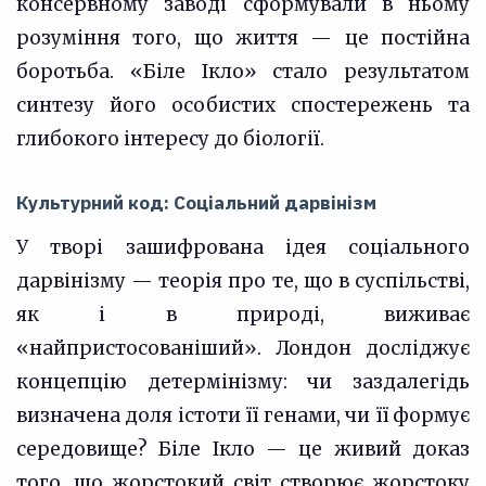
консервному заводі сформували в ньому
розуміння того, що життя — це постійна
боротьба. «Біле Ікло» стало результатом
синтезу його особистих спостережень та
глибокого інтересу до біології.
Культурний код: Соціальний дарвінізм
У творі зашифрована ідея соціального
дарвінізму — теорія про те, що в суспільстві,
як і в природі, виживає
«найпристосованіший». Лондон досліджує
концепцію детермінізму: чи заздалегідь
визначена доля істоти її генами, чи її формує
середовище? Біле Ікло — це живий доказ
того, що жорстокий світ створює жорстоку