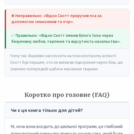
❌ Неправильно: «Відон Скотт приручив пса за
допомогою смаколиків та ігор».
✅ Правильно: «Відон Скотт змінив Білого Ікла через
безумовну любов, терпіння та відсутність насильства».
Чому так: Важливо наголосити на психологічному аспекті:
Скотт був першим, хто не вимагав підкорення через біль, що
зламало попередній шаблон мислення тварини.
Коротко про головне (FAQ)
Чи є ця книга тільки для дітей?
Ні, хоча вона входить до шкільної програми, це глибокий
психологічний роман про природу насильства, який буде