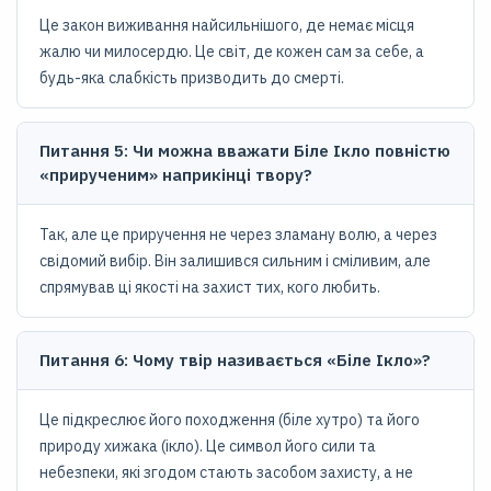
Це закон виживання найсильнішого, де немає місця
жалю чи милосердю. Це світ, де кожен сам за себе, а
будь-яка слабкість призводить до смерті.
Питання 5: Чи можна вважати Біле Ікло повністю
«прирученим» наприкінці твору?
Так, але це приручення не через зламану волю, а через
свідомий вибір. Він залишився сильним і сміливим, але
спрямував ці якості на захист тих, кого любить.
Питання 6: Чому твір називається «Біле Ікло»?
Це підкреслює його походження (біле хутро) та його
природу хижака (ікло). Це символ його сили та
небезпеки, які згодом стають засобом захисту, а не