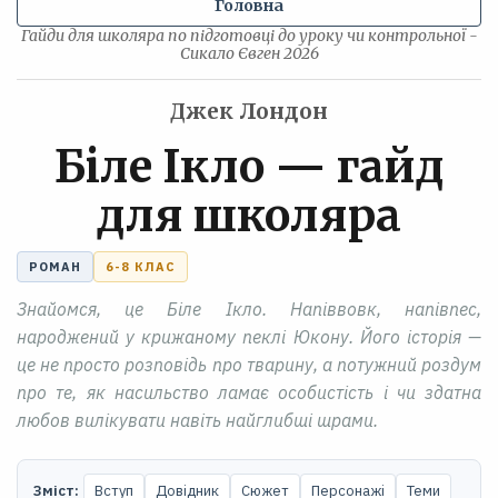
Головна
Гайди для школяра по підготовці до уроку чи контрольної -
Сикало Євген 2026
Джек Лондон
Біле Ікло — гайд
для школяра
РОМАН
6-8 КЛАС
Знайомся, це Біле Ікло. Напіввовк, напівпес,
народжений у крижаному пеклі Юкону. Його історія —
це не просто розповідь про тварину, а потужний роздум
про те, як насильство ламає особистість і чи здатна
любов вилікувати навіть найглибші шрами.
Зміст:
Вступ
Довідник
Сюжет
Персонажі
Теми