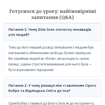
Готуємося до уроку: найімовірніші
запитання (Q&A)
Питання 1: Чому Біле Ікло спочатку ненавидів
усіх людей?
Тому що його перший досвід спілкування з людьми був
пов'язаний із обмеженням свободи, болем і примусом.
Він сприймав людей як «богів», які володіють силою
палиці, і єдина стратегія виживання для нього була —
бути агресивним і підозрілим.
Питання 2: У чому різниця між ставленням Сірого
Бобра та Відлюдька Сміта до пса?
Сірий Бобер ставився до Білого Ікла як до інструменту,