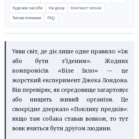
Художні засоби
На уроці
Контекст епохи
Типові помилки
FAQ
Уяви світ, де діє лише одне правило: «їж
або бути з'їденим». Жодних
компромісів. «Біле Ікло» — це
жорсткий експеримент Джека Лондона.
Він перевіряє, як середовище загартовує
або нищить живий організм. Це
своєрідне дзеркало «Поклику предків»:
якщо там собака ставав вовком, то тут
вовк вчиться бути другом людини.