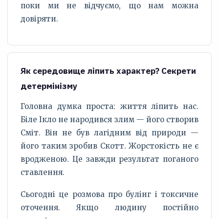
поки ми не відчуємо, що нам можна
довіряти.
Як середовище ліпить характер? Секрети
детермінізму
Головна думка проста: життя ліпить нас.
Біле Ікло не народився злим — його створив
Сміт. Він не був лагідним від природи —
його таким зробив Скотт. Жорстокість не є
вродженою. Це завжди результат поганого
ставлення.
Сьогодні це розмова про булінг і токсичне
оточення. Якщо людину постійно