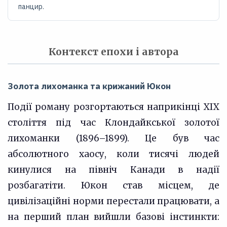
панцир.
Контекст епохи і автора
Золота лихоманка та крижаний Юкон
Події роману розгортаються наприкінці XIX
століття під час Клондайкської золотої
лихоманки (1896–1899). Це був час
абсолютного хаосу, коли тисячі людей
кинулися на північ Канади в надії
розбагатіти. Юкон став місцем, де
цивілізаційні норми перестали працювати, а
на перший план вийшли базові інстинкти: