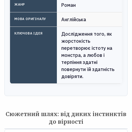
Роман
ЖАНР
Англійська
МОВА ОРИГІНАЛУ
Дослідження того, як
КЛЮЧОВА ІДЕЯ
жорстокість
перетворює істоту на
монстра, а любов і
терпіння здатні
повернути їй здатність
довіряти.
Сюжетний шлях: від диких інстинктів
до вірності