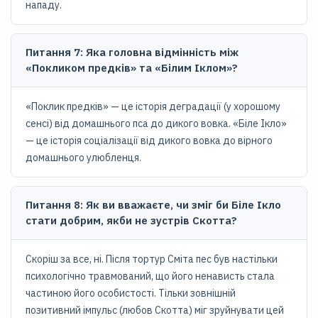
нападу.
Питання 7: Яка головна відмінність між
«Покликом предків» та «Білим Іклом»?
«Поклик предків» — це історія деградації (у хорошому
сенсі) від домашнього пса до дикого вовка. «Біле Ікло»
— це історія соціалізації від дикого вовка до вірного
домашнього улюбленця.
Питання 8: Як ви вважаєте, чи зміг би Біле Ікло
стати добрим, якби не зустрів Скотта?
Скоріш за все, ні. Після тортур Сміта пес був настільки
психологічно травмований, що його ненависть стала
частиною його особистості. Тільки зовнішній
позитивний імпульс (любов Скотта) міг зруйнувати цей