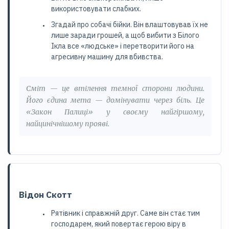
використовувати слабких.
Згадай про собачі бійки. Він влаштовував їх не
лише заради грошей, а щоб вибити з Білого
Ікла все «людське» і перетворити його на
агресивну машину для вбивства.
Сміт — це втілення темної сторони людини.
Його єдина мета — домінувати через біль. Це
«Закон Палиці» у своєму найгіршому,
найцинічнішому прояві.
Відон Скотт
Рятівник і справжній друг. Саме він стає тим
господарем, який повертає герою віру в