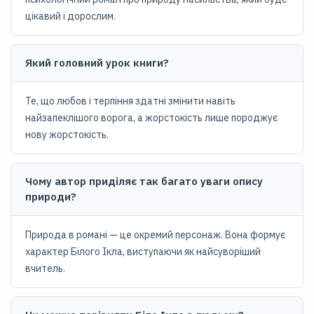
цікавий і дорослим.
Який головний урок книги?
Те, що любов і терпіння здатні змінити навіть
найзапеклішого ворога, а жорстокість лише породжує
нову жорстокість.
Чому автор приділяє так багато уваги опису
природи?
Природа в романі — це окремий персонаж. Вона формує
характер Білого Ікла, виступаючи як найсуворіший
вчитель.