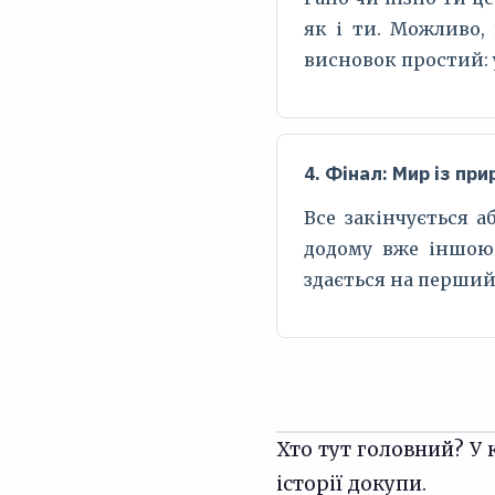
як і ти. Можливо,
висновок простий: у
4. Фінал: Мир із пр
Все закінчується а
додому вже іншою 
здається на перший
Хто тут головний? У 
історії докупи.