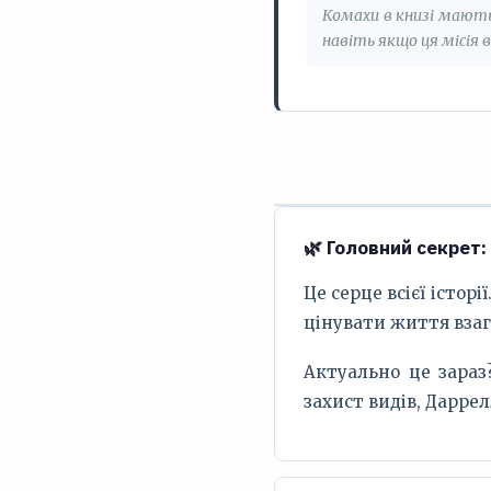
Комахи в книзі мають
навіть якщо ця місія 
🌿 Головний секрет
Це серце всієї істор
цінувати життя взага
Актуально це зараз
захист видів, Дарре