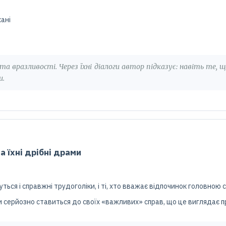
ані
а вразливості. Через їхні діалоги автор підказує: навіть те, 
и.
а їхні дрібні драми
нуться і справжні трудоголіки, і ті, хто вважає відпочинок головною
и серйозно ставиться до своїх «важливих» справ, що це виглядає п