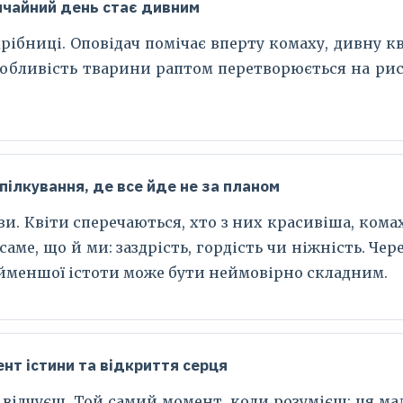
вичайний день стає дивним
рібниці. Оповідач помічає вперту комаху, дивну кві
особливість тварини раптом перетворюється на р
Спілкування, де все йде не за планом
ови. Квіти сперечаються, хто з них красивіша, ком
 саме, що й ми: заздрість, гордість чи ніжність. Ч
йменшої істоти може бути неймовірно складним.
ент істини та відкриття серця
е відчуєш. Той самий момент, коли розумієш: ця ма