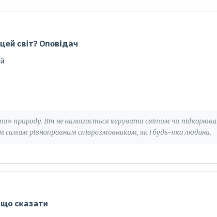
 цей світ? Оповідач
ий
ти» природу. Він не намагається керувати світом чи підкорюват
м самим рівноправним співрозмовником, як і будь-яка людина.
 що сказати