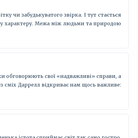
тку чи забудькуватого звірка. І тут стається
ису характеру. Межа між людьми та природою
ахи обговорюють свої «надважливі» справи, а
ерез сміх Даррелл відкриває нам щось важливе:
ленька істота сприймає світ так само гостро,