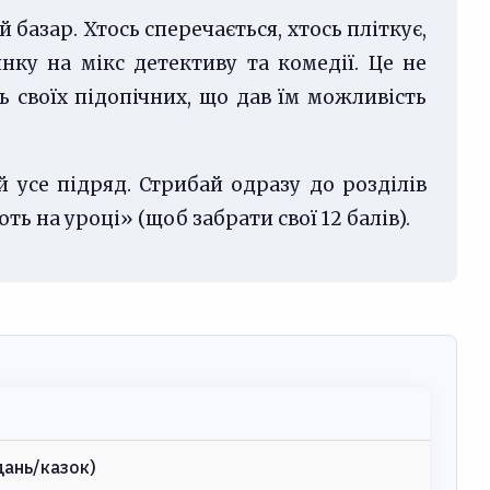
 базар. Хтось сперечається, хтось пліткує,
ку на мікс детективу та комедії. Це не
ь своїх підопічних, що дав їм можливість
й усе підряд. Стрибай одразу до розділів
ь на уроці» (щоб забрати свої 12 балів).
дань/казок)