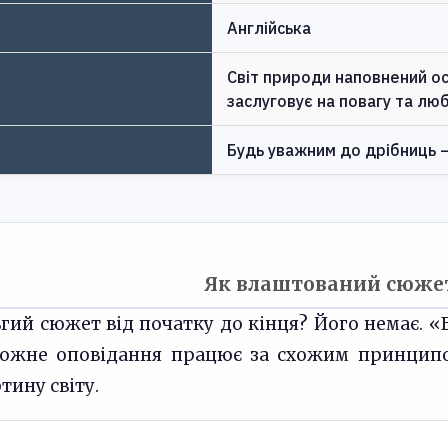
Англійська
Світ природи наповнений ос
заслуговує на повагу та лю
Будь уважним до дрібниць —
Як влаштований сюже
ий сюжет від початку до кінця? Його немає. «Б
кожне оповідання працює за схожим принципо
тину світу.