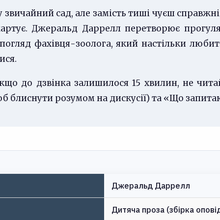
у звичайний сад, але замість тиші чуєш справжній
артує. Джеральд Даррелл перетворює прогулян
 погляд фахівця-зоолога, який настільки любит
ися.
Якщо до дзвінка залишилося 15 хвилин, не чита
об блиснути розумом на дискусії) та «Що запитают
Джеральд Даррелл
Дитяча проза (збірка опові