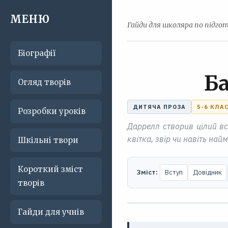
МЕНЮ
Гайди для школяра по підгот
Біографії
Ба
Огляд творів
ДИТЯЧА ПРОЗА
5-6 КЛА
Розробки уроків
Даррелл створив цілий вс
квітка, звір чи навіть на
Шкільні твори
Короткий зміст
Зміст:
Вступ
Довідник
творів
Гайди для учнів