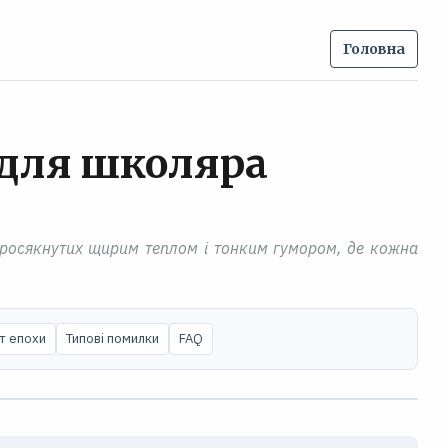
Головна
 для школяра
 просякнутих щирим теплом і тонким гумором, де кожна
т епохи
Типові помилки
FAQ