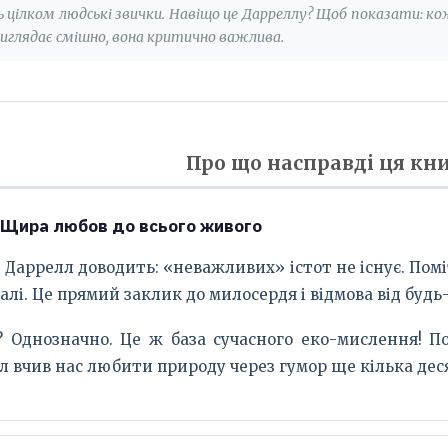
 цілком людські звички. Навіщо це Дарреллу? Щоб показати: кож
виглядає смішно, вона критично важлива.
Про що насправді ця кн
: Щира любов до всього живого
ії. Даррелл доводить: «неважливих» істот не існує. По
лі. Це прямий заклик до милосердя і відмова від будь
? Однозначно. Це ж база сучасного еко-мислення! П
лл вчив нас любити природу через гумор ще кілька дес