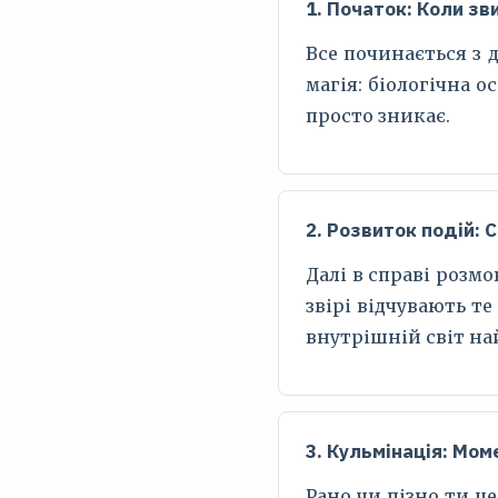
1. Початок: Коли з
Все починається з д
магія: біологічна 
просто зникає.
2. Розвиток подій: 
Далі в справі розм
звірі відчувають те
внутрішній світ на
3. Кульмінація: Мом
Рано чи пізно ти ц