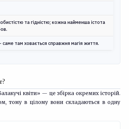
обистістю та гідністю; кожна найменша істота
бов.
 саме там ховається справжня магія життя.
т?
алакучі квіти» — це збірка окремих історій.
м, тому в цілому вони складаються в одну