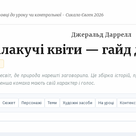
овці до уроку чи контрольної - Сикало Євген 2026
Джеральд Даррелл
лакучі квіти — гайд
С
есвіт, де природа нарешті заговорила. Це збірка історій,
йменша комаха мають свій характер і голос.
Сюжет
Персонажі
Теми
Художні засоби
На уроці
Контекс