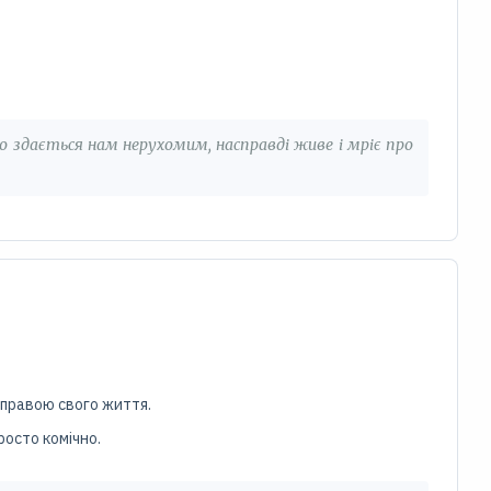
що здається нам нерухомим, насправді живе і мріє про
 справою свого життя.
росто комічно.