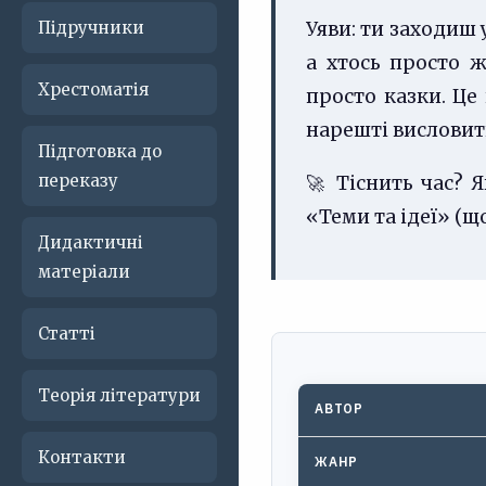
Підручники
Уяви: ти заходиш 
а хтось просто ж
Хрестоматія
просто казки. Це
нарешті висловит
Підготовка до
переказу
🚀 Тіснить час? 
«Теми та ідеї» (щ
Дидактичні
матеріали
Статті
Теорія літератури
АВТОР
Контакти
ЖАНР