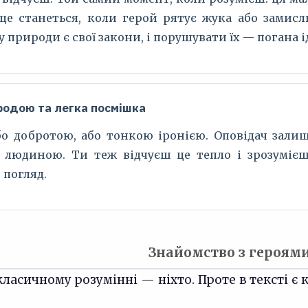
 це станеться, коли герой рятує жука або замис
 природи є свої закони, і порушувати їх — погана і
иродою та легка посмішка
бо добротою, або тонкою іронією. Оповідач залиш
людиною. Ти теж відчуєш це тепло і зрозумієш:
 погляд.
Знайомство з героям
класичному розумінні — ніхто. Проте в тексті є к