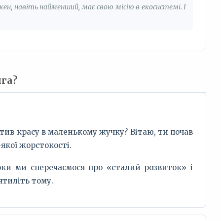
ен, навіть найменший, має свою місію в екосистемі. І
ига?
мітив красу в маленькому жучку? Вітаю, ти почав
-якої жорстокості.
оки ми сперечаємося про «сталий розвиток» і
ятиліть тому.