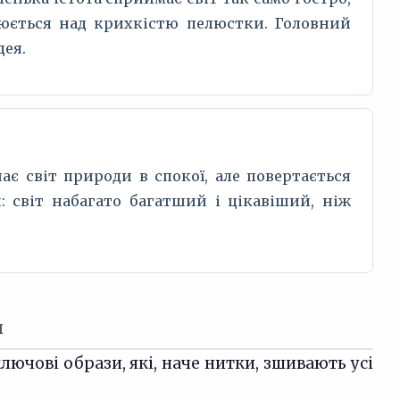
люється над крихкістю пелюстки. Головний
дея.
ає світ природи в спокої, але повертається
 світ набагато багатший і цікавіший, ніж
и
лючові образи, які, наче нитки, зшивають усі