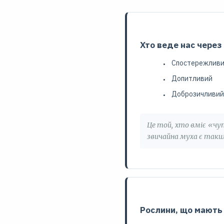
Хто веде нас через
Спостережлив
Допитливий
Доброзичливий
Це той, хто вміє «чу
звичайна муха є таки
Рослини, що мають