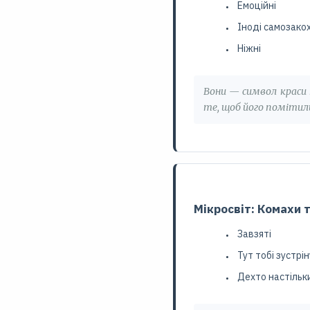
Емоційні
Іноді самозакох
Ніжні
Вони — символ краси т
те, щоб його помітил
Мікросвіт: Комахи т
Завзяті
Тут тобі зустрі
Дехто настільк