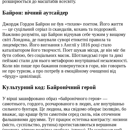
розширюється до масштабів всесвіту.
Байрон: вічний аутсайдер
Джордж Гордон Байрон не був «тихим» поетом. Його життя
— це суцільний серіал із скандалів, кохань та подорожей.
Важливо розуміти, що Байрон відчував себе чужим у вищому
світі Лондона, де панували суворі етикетні правила та
лицемірство. Його вигнання з Англії у 1816 році стало
каталізатором його творчості. Поет шукав місця, де він міг би
бути собою, без соціальних масок. Шотландські гори та дикі
пейзажі стали для нього метафорою внутрішньої незалежності.
Коли він пише про бажання повернутися в гори, він говорить
не про туризм, а про потребу в емоційному очищенні від
«бруду» цивілізації.
Культурний код: Байронічний герой
У вірші зашифровано образ «байронічного героя» —
самотнього, гордого, розчарованого в людях, але внутрішньо
сильного бунтаря. Це людина, яка свідомо обирає ізоляцію, бо
вважає, що краще бути самотнім серед скель, ніж оточеним
фальшивими друзями. Тут працює естетика контрасту: низини
(місто, суспільство, рутина) протиставляються вершинам
(чистота, вітром розвіяна свобода, істина). Це національний