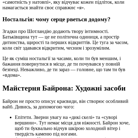
«самотність у натовпі», яку відчуває кожен підліток, коли
намагається знайти своє справжнє «я».
Ностальгія: чому серце рветься додому?
Згадки про Шотландію додають твору інтимності.
Батьківщина тут — це не політична одиниця, а простір
дитинства, щирості та перших відкриттів. Це туга за часом,
коли світ здавався відкритим, чесним і зрозумілим.
Це як суміш ностальгії за часами, коли ти був меншим, і
бажання повернутися в місце, де ти почувався у повній
безпеці. Неважливо, де ти зараз — головне, що там ти був
«вдома».
Майстерня Байрона: Художні засоби
Байрон не просто описує краєвиди, він створює особливий
вайб. Дивись, за допомогою чого:
Епітети. Зверни увагу на «дикі скелі» та «суворі
вершини». Тут немає місця для ніжності. Байрон хоче,
щоб ти буквально відчув шкірою холодний вітер і
твердість каменю під ногами.