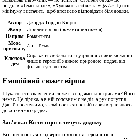
розділів «Теми та ідеї», «Художні засоби» та «Q&A». Цього
мінімуму вистачить, щоб впевнено відповідати біля дошки.
Автор
Джордж Гордон Байрон
Жанр
Ліричний вірш (романтична поезія)
Напрям
Романтизм
Мова
Англійська
оригіналу
Справжня свобода та внутрішній спокій можливі
Ключова
лише в гармонії з дикою природою, подалі від
ідея
фальші суспільства.
Емоційний сюжет вірша
Шукаєш тут закручений сюжет із подіями та інтригами? Його
немає. Це лірика, а в ній головним є не дія, а рух почуттів.
Давай простежимо, як змінюється настрій героя від першого
до останнього рядка.
Зав'язка: Коли гори кличуть додому
Все починається з відвертого зізнання: герой прагне