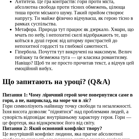
Антитеза. Це гра контрастів: гори проти міста,
абсолютна свобода проти тісних обмежень, цілюща
тиша проти міського шуму. Такий прийом створює
напругу. Ти майже фізично відчуваєш, як герою тісно в
рамках суспільства.
Метафора. Природа тут працює як дзеркало. Хмари, що
мчать по небу, і непохитні скелі відображають те, що
коїться в душі героя: від шторму пристрастей до
непохитної гордості та глибокої самотності.
Гіпербола. Почуття тут викручені на максимум. Велич
пейзажу та безмежна туга — це класика романтизму.
Навіщо? Щоб ти не просто прочитав текст, а відчув цей
емоційний вибух.
Що запитають на уроці? (Q&A)
Питання 1: Чому ліричний герой хоче повернутися саме в
гори, а не, наприклад, на море чи в ліс?
Гори символізують найвищу точку свободи та незалежності.
Їхня висота дозволяє "піднятися" над проблемами людей, а
суворість відповідає внутрішньому характеру героя. Гори —
це фортеця, яка відокремлює його від світу.
Питання 2: Який основний конфлікт твору?
Це внутрішній конфлікт людини, яка прагне абсолютної