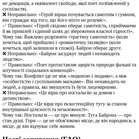
не декорація, а еквівалент свободи, якої поет позбавлений у
суспільстві.
❌ Неправильно: «Герой вірша почувається самотнім і сумним,
він страждає від того, що його ніхто не розуміє».
✅ Правильно: «Герой свідомо обирає самотність, сприймаючи
її як привілей і єдиний шлях до збереження власної гідності».
Чому так: Важливо розрізняти «трагічну самотність» (коли
хочеться, щоб прийшли) і «романтичну ізоляцію» (коли
хочеться, щоб залишили в спокої). Байрон обирає друге.
❌ Неправильно: «Байрон засуджує людей і ненавидить
людство».
✅ Правильно: «Поет протиставляє щирість природи фальші та
штучності соціальних конвенцій».
Чому так: Конфлікт іде не між «людиною і людьми», а між
«особистістю і суспільними масками». Він ненавидить не
людей, а правила, які змушують їх бути лицемірними.
❌ Неправильно: «Це вірш про ностальгію за домом і
дитинством».
✅ Правильно: «Це вірш про екзистенційну тугу за станом
внутрішньої цілісності та незалежності».
Чому так: Ностальгія — це про минуле. Туга Байрона — про
стан душі. Гори — це не обов'язково місце, де він народився, а
місце, де він відчуває себе живим.