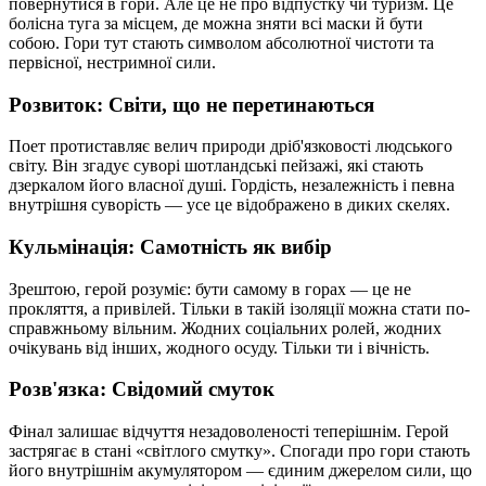
повернутися в гори. Але це не про відпустку чи туризм. Це
болісна туга за місцем, де можна зняти всі маски й бути
собою. Гори тут стають символом абсолютної чистоти та
первісної, нестримної сили.
Розвиток: Світи, що не перетинаються
Поет протиставляє велич природи дріб'язковості людського
світу. Він згадує суворі шотландські пейзажі, які стають
дзеркалом його власної душі. Гордість, незалежність і певна
внутрішня суворість — усе це відображено в диких скелях.
Кульмінація: Самотність як вибір
Зрештою, герой розуміє: бути самому в горах — це не
прокляття, а привілей. Тільки в такій ізоляції можна стати по-
справжньому вільним. Жодних соціальних ролей, жодних
очікувань від інших, жодного осуду. Тільки ти і вічність.
Розв'язка: Свідомий смуток
Фінал залишає відчуття незадоволеності теперішнім. Герой
застрягає в стані «світлого смутку». Спогади про гори стають
його внутрішнім акумулятором — єдиним джерелом сили, що