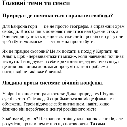
Головні теми та сенси
Природа: де починається справжня свобода?
Для Байрона гори — це не просто географія, а справжній храм
свободи. Висота піків дозволяє піднятися над буденністю, а
їхня неприступність працює як захисний щит від світу. Тут не
треба бути «кимось» — тут можна просто бути.
Як це працює сьогодні? Це як поїхати в похід у Карпати чи
Альпи, щоб «перезавантажити мізки», коли навчання починає
тиснути. Ти відчуваєш себе крихітним перед величю світу, і
це дивною чином допомагає зрозуміти: твої проблеми
насправді не такі вже й великі.
Людина проти системи: вічний конфлікт
У вірші працює гостра антитеза: Дика природа vs Штучне
суспільство. Світ людей сприймається як місце фальші та
обмежень. Герой відчуває себе вигнанцем, навіть якщо
фізично він перебуває в центрі розкішного міста.
Знайоме відчуття? Це коли ти стоїш у колі однокласників, але
розумієш, що вам немає про що поговорити. Та сама