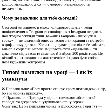
код шотландського духу — суворого, незалежного та
незламного.
Чому це важливо для тебе сьогодні?
Сьогодні ми живемо в епоху «цифрового шуму», коли
повідомлення в Telegram та сповіщення з Instagram не дають
нам жодної секунди тиші. Бажання Байрона «зникнути в
горах» — це ідеальний опис сучасного вигорання та потреби
в цифровому детоксі. Коли ти відчуваєш, що від тебе забагато
вимог, а соціальні мережі змушують бути «ідеальним», ти
фактично відчуваєш те саме, що й Байрон 200 років тому. Це
вічний запит людини на автентичність і право бути собою
поза будь-яким контролем.
Типові помилки на уроці — і як їх
уникнути
❌ Неправильно: «Поет просто описує красу шотландських гір,
бо він любить природу».
✅ Правильно: «Природа у вірші є символом абсолютної
свободи та дзеркалом внутрішнього стану героя».
Чому так: Це не пейзажна лірика, а філософська. Гори тут —