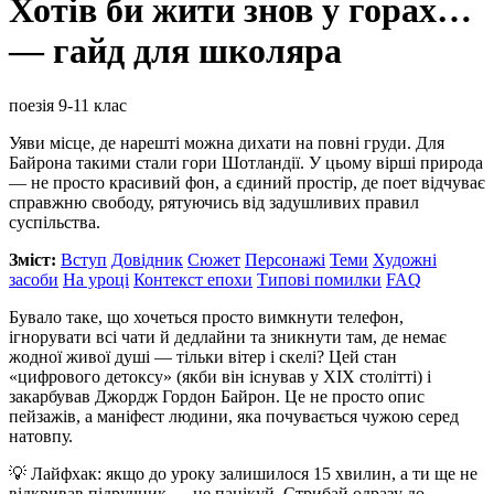
Хотів би жити знов у горах…
— гайд для школяра
поезія
9-11 клас
Уяви місце, де нарешті можна дихати на повні груди. Для
Байрона такими стали гори Шотландії. У цьому вірші природа
— не просто красивий фон, а єдиний простір, де поет відчуває
справжню свободу, рятуючись від задушливих правил
суспільства.
Зміст:
Вступ
Довідник
Сюжет
Персонажі
Теми
Художні
засоби
На уроці
Контекст епохи
Типові помилки
FAQ
Бувало таке, що хочеться просто вимкнути телефон,
ігнорувати всі чати й дедлайни та зникнути там, де немає
жодної живої душі — тільки вітер і скелі? Цей стан
«цифрового детоксу» (якби він існував у XIX столітті) і
закарбував Джордж Гордон Байрон. Це не просто опис
пейзажів, а маніфест людини, яка почувається чужою серед
натовпу.
💡 Лайфхак: якщо до уроку залишилося 15 хвилин, а ти ще не
відкривав підручник — не панікуй. Стрибай одразу до