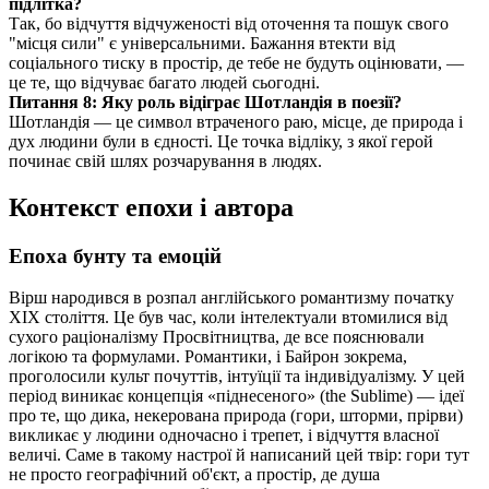
підлітка?
Так, бо відчуття відчуженості від оточення та пошук свого
"місця сили" є універсальними. Бажання втекти від
соціального тиску в простір, де тебе не будуть оцінювати, —
це те, що відчуває багато людей сьогодні.
Питання 8: Яку роль відіграє Шотландія в поезії?
Шотландія — це символ втраченого раю, місце, де природа і
дух людини були в єдності. Це точка відліку, з якої герой
починає свій шлях розчарування в людях.
Контекст епохи і автора
Епоха бунту та емоцій
Вірш народився в розпал англійського романтизму початку
XIX століття. Це був час, коли інтелектуали втомилися від
сухого раціоналізму Просвітництва, де все пояснювали
логікою та формулами. Романтики, і Байрон зокрема,
проголосили культ почуттів, інтуїції та індивідуалізму. У цей
період виникає концепція «піднесеного» (the Sublime) — ідеї
про те, що дика, некерована природа (гори, шторми, прірви)
викликає у людини одночасно і трепет, і відчуття власної
величі. Саме в такому настрої й написаний цей твір: гори тут
не просто географічний об'єкт, а простір, де душа