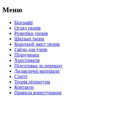
Меню
Біографії
Огляд творів
Розробки уроків
Шкільні твори
Короткий зміст творів
Гайди для учнів
Підручники
Хрестоматія
Підготовка до переказу
Дидактичні матеріали
Статті
Теорія літератури
Контакти
Правила користування