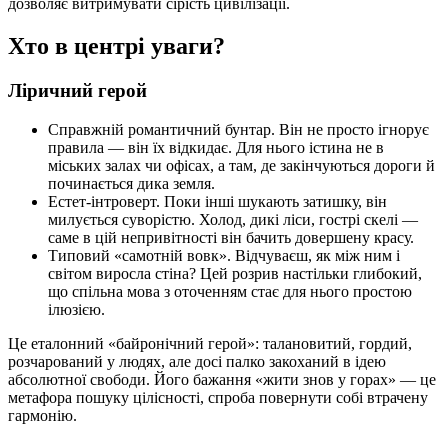
дозволяє витримувати сірість цивілізації.
Хто в центрі уваги?
Ліричний герой
Справжній романтичний бунтар. Він не просто ігнорує
правила — він їх відкидає. Для нього істина не в
міських залах чи офісах, а там, де закінчуються дороги й
починається дика земля.
Естет-інтроверт. Поки інші шукають затишку, він
милується суворістю. Холод, дикі ліси, гострі скелі —
саме в цій непривітності він бачить довершену красу.
Типовий «самотній вовк». Відчуваєш, як між ним і
світом виросла стіна? Цей розрив настільки глибокий,
що спільна мова з оточенням стає для нього простою
ілюзією.
Це еталонний «байронічний герой»: талановитий, гордий,
розчарований у людях, але досі палко закоханий в ідею
абсолютної свободи. Його бажання «жити знов у горах» — це
метафора пошуку цілісності, спроба повернути собі втрачену
гармонію.