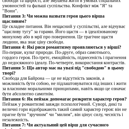
свободи та щирості, але змушена жити в умовах соціальних
умовностей та фальші суспільства. Конфлікт між "Я" та
"Вони".
Питання 3: Чи можна назвати героя цього вірша
щасливим?
Це складне питання. Він нещасний у суспільстві, але відчуває
"щасливу тугу" за горами. Його щастя — в ідеалізованому
минулому або в мрії про повернення. Це трагічне щастя
людини, яка знає ціну свободи.
Питання 4: Які риси романтизму проявляються у вірші?
По-перше, культ природи. По-друге, образ самотнього,
гордого героя. По-третє, емоційність, піднесеність і прагнення
до недосяжного ідеалу. По-четверте, використання контрастів.
Питання 5: Що автор має на увазі під "свободою" в цьому
творі?
Свобода для Байрона — це не відсутність законів, а
можливість бути собою, не підлаштовуватися під інших і жити
за власними моральними принципами, навіть якщо це означає
бути абсолютно самотнім.
Питання 6: Як пейзаж допомагає розкрити характер героя?
Пейзаж у романтизмі завжди психологічний. Суворі, дикі та
величні гори відображають такий самий характер героя: він не
прагне бути "зручним" чи "милим", він цінує силу, чесність і
незалежність.
Питання 7: Чи актуальний цей вірш для сучасного