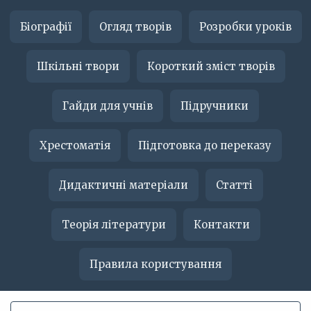
Біографії
Огляд творів
Розробки уроків
Шкільні твори
Короткий зміст творів
Гайди для учнів
Підручники
Хрестоматія
Підготовка до переказу
Дидактичні матеріали
Статті
Теорія літератури
Контакти
Правила користування