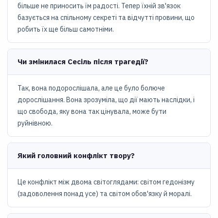
більше не приносить їм радості. Тепер їхній зв'язок
базується на спільному секреті та відчутті провини, що
робить їх ще більш самотніми.
Чи змінилася Сесіль після трагедії?
Так, вона подорослішала, але це було болюче
дорослішання. Вона зрозуміла, що дії мають наслідки, і
що свобода, яку вона так цінувала, може бути
руйнівною.
Який головний конфлікт твору?
Це конфлікт між двома світоглядами: світом гедонізму
(задоволення понад усе) та світом обов'язку й моралі.