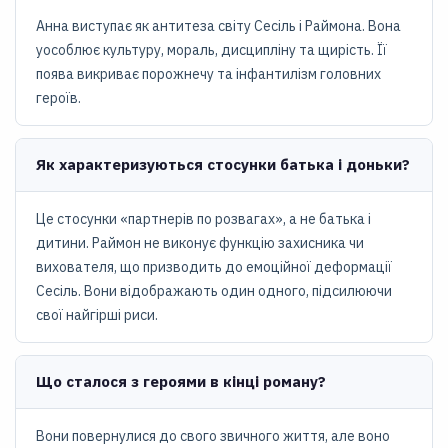
Анна виступає як антитеза світу Сесіль і Раймона. Вона
уособлює культуру, мораль, дисципліну та щирість. Її
поява викриває порожнечу та інфантилізм головних
героїв.
Як характеризуються стосунки батька і доньки?
Це стосунки «партнерів по розвагах», а не батька і
дитини. Раймон не виконує функцію захисника чи
вихователя, що призводить до емоційної деформації
Сесіль. Вони відображають один одного, підсилюючи
свої найгірші риси.
Що сталося з героями в кінці роману?
Вони повернулися до свого звичного життя, але воно