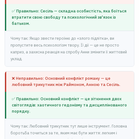
✅ Правильно: Сесіль — складна особистість, яка боїться
втратити свою свободу та психологічний зв'язок із
батьком.
Чому так: Якщо звести героїню до «злого підлітка», ви
пропустите весь психологізм твору. Її дії — це не просто
каприз, а захисна реакція на спробу Анни змінити її життєвий
уклад.
❌ Неправильно: Основний конфлікт роману — це
любовний трикутник між Раймоном, Анною та Сесіль.
✅ Правильно: Основний конфлікт — це зіткнення двох
світоглядів: хаотичного гедонізму та дисциплінованого
порядку.
Чому так: Любовний трикутник тут лише інструмент. Головна
боротьба точиться за те, яким має бути життя: легким і