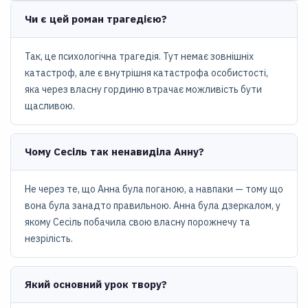
Чи є цей роман трагедією?
Так, це психологічна трагедія. Тут немає зовнішніх
катастроф, але є внутрішня катастрофа особистості,
яка через власну гординю втрачає можливість бути
щасливою.
Чому Сесіль так ненавиділа Анну?
Не через те, що Анна була поганою, а навпаки — тому що
вона була занадто правильною. Анна була дзеркалом, у
якому Сесіль побачила свою власну порожнечу та
незрілість.
Який основний урок твору?