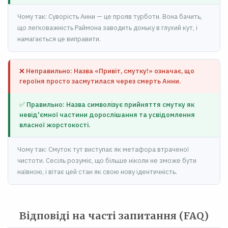
Чому так: Суворість Анни — це прояв турботи. Вона бачить,
що легковажність Раймона заводить доньку в глухий кут, і
намагається це виправити.
❌ Неправильно: Назва «Привіт, смутку!» означає, що
героїня просто засмутилася через смерть Анни.
✅ Правильно: Назва символізує прийняття смутку як
невід'ємної частини дорослішання та усвідомлення
власної жорстокості.
Чому так: Смуток тут виступає як метафора втраченої
чистоти. Сесіль розуміє, що більше ніколи не зможе бути
наївною, і вітає цей стан як свою нову ідентичність.
Відповіді на часті запитання (FAQ)