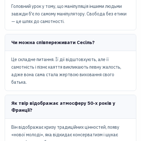
Головний урок у тому, що маніпуляція іншими людьми
завжди б'є по самому маніпулятору. Свобода без етики
— це шлях до самотності.
Чи можна співпереживати Сесіль?
Це складне питання. Її дії відштовхують, але її
самотність і пізнє каяття викликають певну жалость,
адже вона сама стала жертвою виховання свого
батька.
Як твір відображає атмосферу 50-х років у
Франції?
Він відображає кризу традиційних цінностей, появу
«нової молоді», яка відкидає консерватизм і шукає