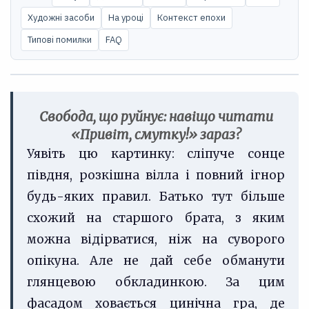
Художні засоби
На уроці
Контекст епохи
Типові помилки
FAQ
Свобода, що руйнує: навіщо читати
«Привіт, смутку!» зараз?
Уявіть цю картинку: сліпуче сонце
півдня, розкішна вілла і повний ігнор
будь-яких правил. Батько тут більше
схожий на старшого брата, з яким
можна відірватися, ніж на суворого
опікуна. Але не дай себе обманути
глянцевою обкладинкою. За цим
фасадом ховається цинічна гра, де