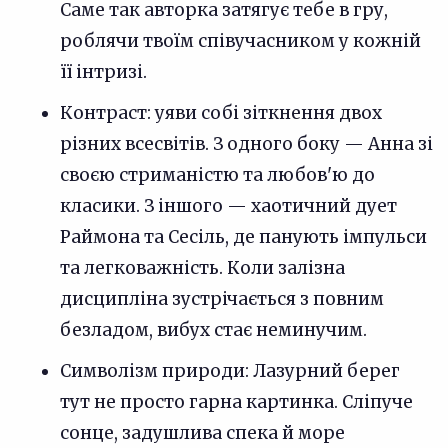
Саме так авторка затягує тебе в гру,
роблячи твоїм співучасником у кожній
її інтризі.
Контраст: уяви собі зіткнення двох
різних всесвітів. З одного боку — Анна зі
своєю стриманістю та любов'ю до
класики. З іншого — хаотичний дует
Раймона та Сесіль, де панують імпульси
та легковажність. Коли залізна
дисципліна зустрічається з повним
безладом, вибух стає неминучим.
Символізм природи: Лазурний берег
тут не просто гарна картинка. Сліпуче
сонце, задушлива спека й море