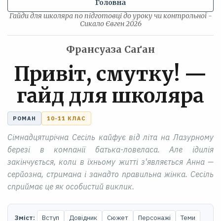
Головна
Гайди для школяра по підготовці до уроку чи контрольної -
Сикало Євген 2026
Франсуаза Саґан
Привіт, смутку! —
гайд для школяра
РОМАН
10-11 КЛАС
Сімнадцятирічна Сесіль кайфує від літа на Лазурному
березі в компанії батька-ловеласа. Але ідилія
закінчується, коли в їхньому житті з'являється Анна —
серйозна, стримана і занадто правильна жінка. Сесіль
сприймає це як особистий виклик.
Зміст:
Вступ
Довідник
Сюжет
Персонажі
Теми