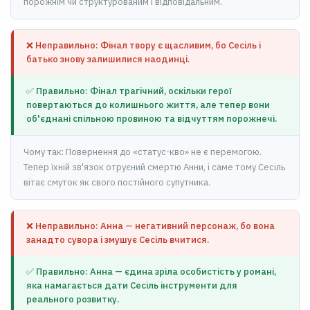
порожнім чи структурованим і відповідальним.
❌ Неправильно: Фінал твору є щасливим, бо Сесіль і
батько знову залишилися наодинці.
✅ Правильно: Фінал трагічний, оскільки герої
повертаються до колишнього життя, але тепер вони
об'єднані спільною провиною та відчуттям порожнечі.
Чому так: Повернення до «статус-кво» не є перемогою.
Тепер їхній зв'язок отруєний смертю Анни, і саме тому Сесіль
вітає смуток як свого постійного супутника.
❌ Неправильно: Анна — негативний персонаж, бо вона
занадто сувора і змушує Сесіль вчитися.
✅ Правильно: Анна — єдина зріла особистість у романі,
яка намагається дати Сесіль інструменти для
реального розвитку.