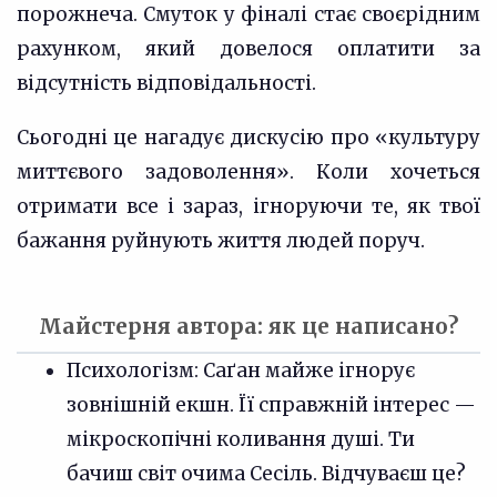
порожнеча. Смуток у фіналі стає своєрідним
рахунком, який довелося оплатити за
відсутність відповідальності.
Сьогодні це нагадує дискусію про «культуру
миттєвого задоволення». Коли хочеться
отримати все і зараз, ігноруючи те, як твої
бажання руйнують життя людей поруч.
Майстерня автора: як це написано?
Психологізм: Саґан майже ігнорує
зовнішній екшн. Її справжній інтерес —
мікроскопічні коливання душі. Ти
бачиш світ очима Сесіль. Відчуваєш це?