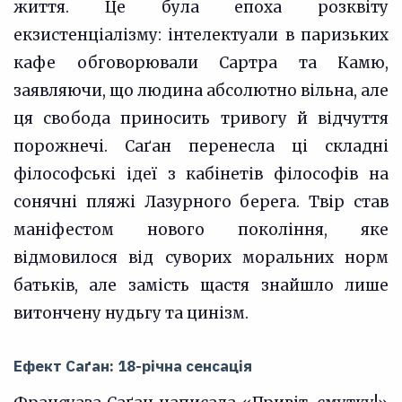
життя. Це була епоха розквіту
екзистенціалізму: інтелектуали в паризьких
кафе обговорювали Сартра та Камю,
заявляючи, що людина абсолютно вільна, але
ця свобода приносить тривогу й відчуття
порожнечі. Саґан перенесла ці складні
філософські ідеї з кабінетів філософів на
сонячні пляжі Лазурного берега. Твір став
маніфестом нового покоління, яке
відмовилося від суворих моральних норм
батьків, але замість щастя знайшло лише
витончену нудьгу та цинізм.
Ефект Саґан: 18-річна сенсація