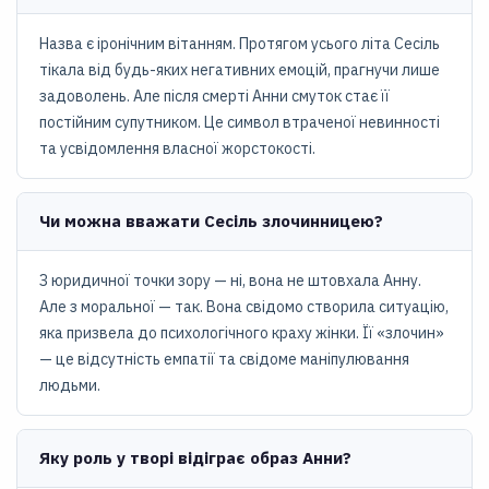
Назва є іронічним вітанням. Протягом усього літа Сесіль
тікала від будь-яких негативних емоцій, прагнучи лише
задоволень. Але після смерті Анни смуток стає її
постійним супутником. Це символ втраченої невинності
та усвідомлення власної жорстокості.
Чи можна вважати Сесіль злочинницею?
З юридичної точки зору — ні, вона не штовхала Анну.
Але з моральної — так. Вона свідомо створила ситуацію,
яка призвела до психологічного краху жінки. Її «злочин»
— це відсутність емпатії та свідоме маніпулювання
людьми.
Яку роль у творі відіграє образ Анни?