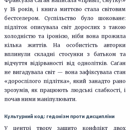
Франсуаза Саґан написала «Привіт, смутку!»
у 18 років, і книга миттєво стала світовим
бестселером. Суспільство було шоковане:
підліток описувала світ дорослих з такою
холодністю та іронією, ніби вона прожила
кілька життів. На особистість авторки
вплинули складні стосунки з батьком та
відчуття відірваності від однолітків. Саґан
не вигадувала світ — вона зафіксувала стан
«дорослілого підлітка», який занадто рано
зрозумів, як працюють людські слабкості, і
почав ними маніпулювати.
Культурний код: гедонізм проти дисципліни
У центрі твору зашито конфлікт двох