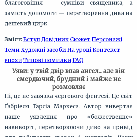
благоговіння — сумніви священика, а
замість допомоги — перетворення дива на
дешевий цирк.
Зміст:
Вступ
Довідник
Сюжет
Персонажі
Теми
Художні засоби
На уроці
Контекст
епохи
Типові помилки
FAQ
Уяви: у твій двір впав ангел... але він
смердючий, брудний і майже не
розмовляє
Ні, це не завязка чергового фентезі. Це світ
Ґабріеля Ґарсіа Маркеса. Автор вивертає
наше уявлення про «божественне»
навиворіт, перетворюючи диво на привід