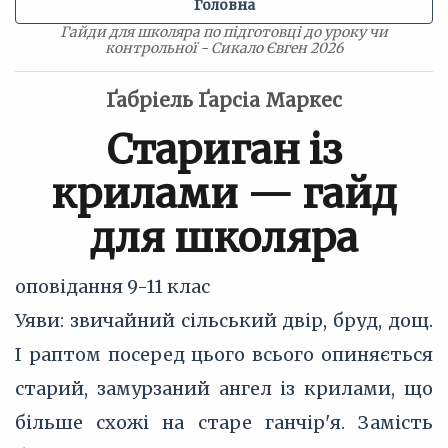
Головна
Гайди для школяра по підготовці до уроку чи
контрольної - Сикало Євген 2026
Ґабріель Ґарсіа Маркес
Стариган із
крилами — гайд
для школяра
оповідання
9-11 клас
Уяви: звичайний сільський двір, бруд, дощ.
І раптом посеред цього всього опиняється
старий, замурзаний ангел із крилами, що
більше схожі на старе ганчір'я. Замість