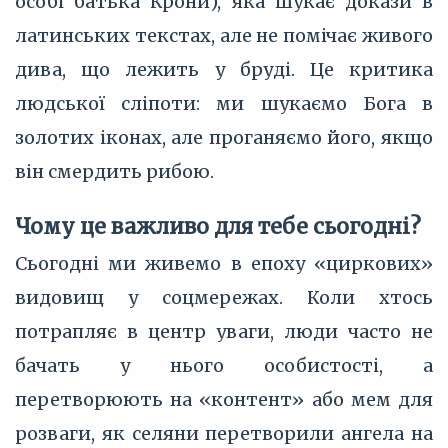
особі батька Крони), яка шукає докази в
латинських текстах, але не помічає живого
дива, що лежить у бруді. Це критика
людської сліпоти: ми шукаємо Бога в
золотих іконах, але проганяємо його, якщо
він смердить рибою.
Чому це важливо для тебе сьогодні?
Сьогодні ми живемо в епоху «циркових»
видовищ у соцмережах. Коли хтось
потрапляє в центр уваги, люди часто не
бачать у нього особистості, а
перетворюють на «контент» або мем для
розваги, як селяни перетворили ангела на