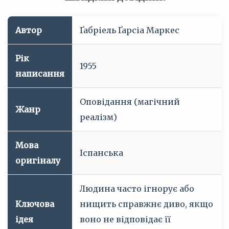
Автор
Ґабріель Ґарсіа Маркес
Рік
1955
написання
Оповідання (магічний
Жанр
реалізм)
Мова
Іспанська
оригіналу
Людина часто ігнорує або
Ключова
нищить справжнє диво, якщо
ідея
воно не відповідає її