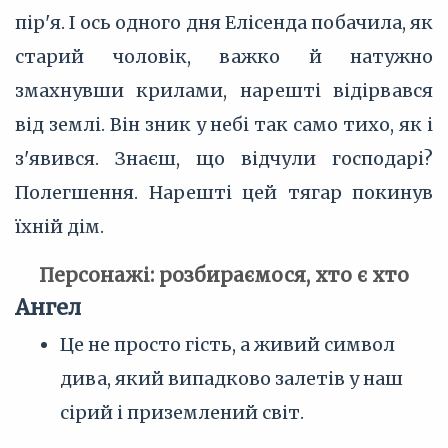
пір'я. І ось одного дня Елісенда побачила, як
старий чоловік, важко й натужно
змахнувши крилами, нарешті відірвався
від землі. Він зник у небі так само тихо, як і
з'явився. Знаєш, що відчули господарі?
Полегшення. Нарешті цей тягар покинув
їхній дім.
Персонажі: розбираємося, хто є хто
Ангел
Це не просто гість, а живий символ
дива, який випадково залетів у наш
сірий і приземлений світ.