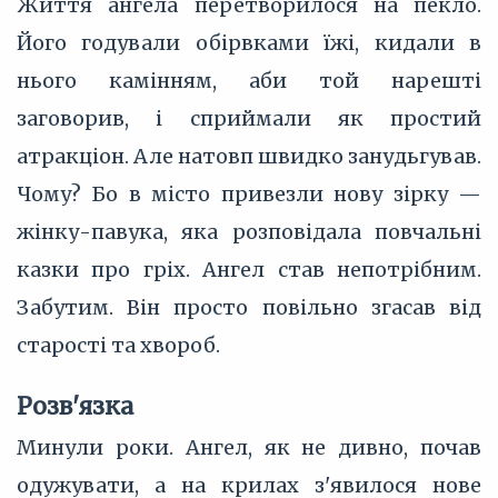
Життя ангела перетворилося на пекло.
Його годували обірвками їжі, кидали в
нього камінням, аби той нарешті
заговорив, і сприймали як простий
атракціон. Але натовп швидко занудьгував.
Чому? Бо в місто привезли нову зірку —
жінку-павука, яка розповідала повчальні
казки про гріх. Ангел став непотрібним.
Забутим. Він просто повільно згасав від
старості та хвороб.
Розв'язка
Минули роки. Ангел, як не дивно, почав
одужувати, а на крилах з'явилося нове