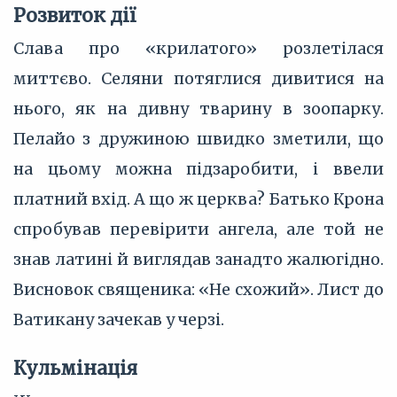
Розвиток дії
Слава про «крилатого» розлетілася
миттєво. Селяни потяглися дивитися на
нього, як на дивну тварину в зоопарку.
Пелайо з дружиною швидко зметили, що
на цьому можна підзаробити, і ввели
платний вхід. А що ж церква? Батько Крона
спробував перевірити ангела, але той не
знав латині й виглядав занадто жалюгідно.
Висновок священика: «Не схожий». Лист до
Ватикану зачекав у черзі.
Кульмінація