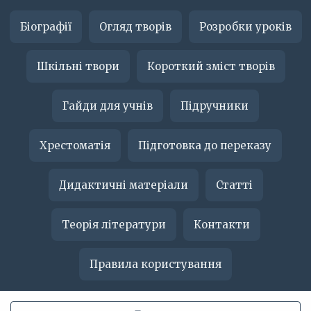
Біографії
Огляд творів
Розробки уроків
Шкільні твори
Короткий зміст творів
Гайди для учнів
Підручники
Хрестоматія
Підготовка до переказу
Дидактичні матеріали
Статті
Теорія літератури
Контакти
Правила користування