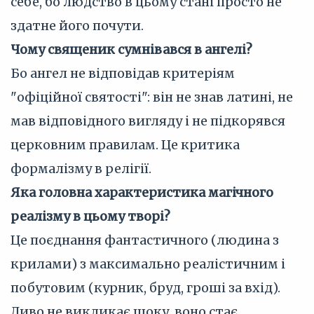
себе, бо людство в цьому стані просто не
здатне його почути.
Чому священик сумнівався в ангелі?
Бо ангел не відповідав критеріям
"офіційної святості": він не знав латині, не
мав відповідного вигляду і не підкорявся
церковним правилам. Це критика
формалізму в релігії.
Яка головна характеристика магічного
реалізму в цьому творі?
Це поєднання фантастичного (людина з
крилами) з максимально реалістичним і
побутовим (курник, бруд, гроші за вхід).
Диво не викликає шоку, воно стає