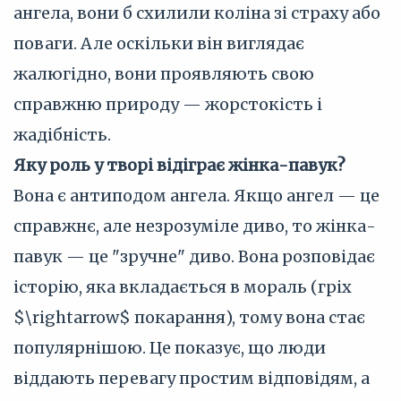
ангела, вони б схилили коліна зі страху або
поваги. Але оскільки він виглядає
жалюгідно, вони проявляють свою
справжню природу — жорстокість і
жадібність.
Яку роль у творі відіграє жінка-павук?
Вона є антиподом ангела. Якщо ангел — це
справжнє, але незрозуміле диво, то жінка-
павук — це "зручне" диво. Вона розповідає
історію, яка вкладається в мораль (гріх
$\rightarrow$ покарання), тому вона стає
популярнішою. Це показує, що люди
віддають перевагу простим відповідям, а