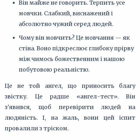
Він майже не говорить. Терпить усе
мовчки. Слабкий, виснажений і
абсолютно чужий серед людей.
Чому він мовчить? Це мовчання — як
стіна. Воно підкреслює глибоку прірву
між чимось божественним і нашою
побутовою реальністю.
Це не той ангел, що приносить благу
звістку. Це радше «ангел-тест». Він
з'явився, щоб перевірити людей на
людяність. І, на жаль, вони цей іспит
провалили з тріском.