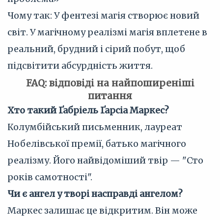
Чому так: У фентезі магія створює новий
світ. У магічному реалізмі магія вплетене в
реальний, брудний і сірий побут, щоб
підсвітити абсурдність життя.
FAQ: відповіді на найпоширеніші
питання
Хто такий Ґабріель Ґарсіа Маркес?
Колумбійський письменник, лауреат
Нобелівської премії, батько магічного
реалізму. Його найвідоміший твір — "Сто
років самотності".
Чи є ангел у творі насправді ангелом?
Маркес залишає це відкритим. Він може