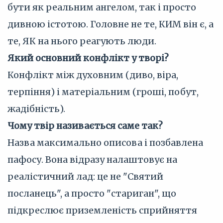
бути як реальним ангелом, так і просто
дивною істотою. Головне не те, КИМ він є, а
те, ЯК на нього реагують люди.
Який основний конфлікт у творі?
Конфлікт між духовним (диво, віра,
терпіння) і матеріальним (гроші, побут,
жадібність).
Чому твір називається саме так?
Назва максимально описова і позбавлена
пафосу. Вона відразу налаштовує на
реалістичний лад: це не "Святий
посланець", а просто "стариган", що
підкреслює приземленість сприйняття