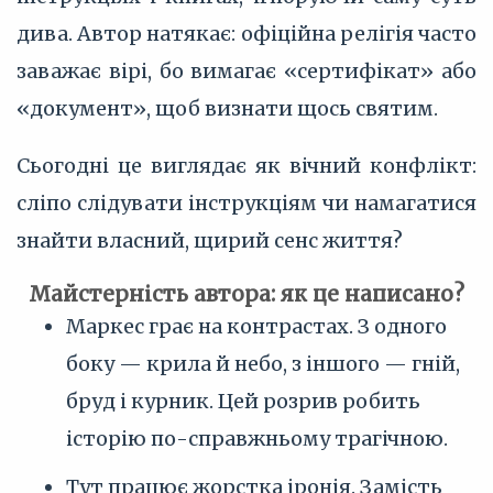
дива. Автор натякає: офіційна релігія часто
заважає вірі, бо вимагає «сертифікат» або
«документ», щоб визнати щось святим.
Сьогодні це виглядає як вічний конфлікт:
сліпо слідувати інструкціям чи намагатися
знайти власний, щирий сенс життя?
Майстерність автора: як це написано?
Маркес грає на контрастах. З одного
боку — крила й небо, з іншого — гній,
бруд і курник. Цей розрив робить
історію по-справжньому трагічною.
Тут працює жорстка іронія. Замість