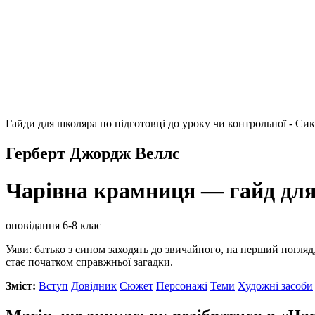
Гайди для школяра по підготовці до уроку чи контрольної - Си
Герберт Джордж Веллс
Чарівна крамниця — гайд дл
оповідання
6-8 клас
Уяви: батько з сином заходять до звичайного, на перший погляд,
стає початком справжньої загадки.
Зміст:
Вступ
Довідник
Сюжет
Персонажі
Теми
Художні засоби