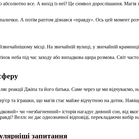
бсолютно все. А вихід із неї? Це символ дорослішання. Магія зн
 палички. А потім раптом дізнався «правду». Ось цей момент розч
айзвичайнішому місці. На звичайній вулиці, у звичайній крамниц
інок неба під час заходу або випадкова щира розмова. Світ часто
сферу
вляє реакції Джіпа та його батька. Саме через це ми відчуваємо,
ер'єр та іграшки, що магія стає майже відчутною на дотик. Навіщ
дковий» чи «незбагненний» історія нагадує дивний сон, від яког
авді? Веллс не дає однозначної відповіді, перекладаючи вибір н
пулярніші запитання