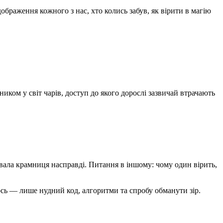
ображення кожного з нас, хто колись забув, як вірити в магію
ком у світ чарів, доступ до якого дорослі зазвичай втрачають
увала крамниця насправді. Питання в іншому: чому один вірить,
тось — лише нудний код, алгоритми та спробу обманути зір.