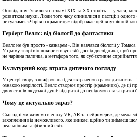
Оповідання з'явилося на зламі XIX та XX століть — у часи, кол
розвитком науки. Люди того часу опинилися в пастці: з одного 
ритуалами. «Чарівна крамниця» відображає цей внутрішній конфл
Герберт Веллс: від біології до фантастики
Веллс не був просто «казкарем». Він навчався біології у Томас
У цьому творі він використовує свій досвід дослідника, щоб пре
не чарівна паличка, а метафора того, як суб'єктивне сприйнятт
Культурний код: втрата дитячого погляду
У центрі твору зашифрована ідея «втраченого раю» дитинства. У
ознакою незрілості. Веллс створює простір (крамницю), де ці пр
двох станів людської душі: відкритої до невідомого та закритої
Чому це актуально зараз?
Сьогодні ми живемо в епоху VR, AR та нейромереж, де межа між
захоплення від неможливого, яке зникає, щойно ти знімаєш шоло
реальнішим за фізичний світ.