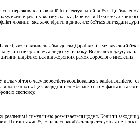
и світ переживав справжній інтелектуальний вибух. Це була епох
боку, вони вірили в залізну логіку Дарвіна та Ньютона, а з інш
ікт людини, яка хоче вірити в диво, але боїться виглядати дурн
а Гакслі, якого називали «бульдогом Дарвіна». Саме науковий бек
парувати не організм, а людську психіку. Веллс досліджує, як на
я дитини відрізняється від жорстких рамок дорослого мислення.
 культурі того часу дорослість асоціювалася з раціональністю, 
авила не діють. Це своєрідний «лімб» між світом фантазії та сві
 бронею скепсису.
 реальним і симуляцією розмивається щодня. Коли ти заходиш у в
м. Питання «чи було це насправді?» тепер стосується не тільки 