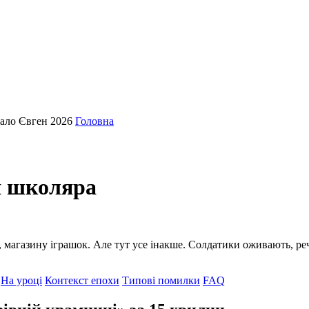
кало Євген 2026
Головна
я школяра
 магазину іграшок. Але тут усе інакше. Солдатики оживають, речі 
На уроці
Контекст епохи
Типові помилки
FAQ