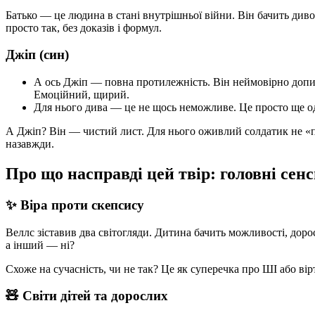
Батько — це людина в стані внутрішньої війни. Він бачить диво
просто так, без доказів і формул.
Джіп (син)
А ось Джіп — повна протилежність. Він неймовірно допи
Емоційний, щирий.
Для нього дива — це не щось неможливе. Це просто ще одн
А Джіп? Він — чистий лист. Для нього оживлий солдатик не «по
назавжди.
Про що насправді цей твір: головні сен
✨ Віра проти скепсису
Веллс зіставив два світогляди. Дитина бачить можливості, доро
а інший — ні?
Схоже на сучасність, чи не так? Це як суперечка про ШІ або вір
🧸 Світи дітей та дорослих