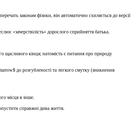
еречать законам фізики, він автоматично схиляється до версії
еслює «зачерствілість» дорослого сприйняття батька.
ого щасливого кінця; натомість є питання про природу
htarrow$ до розгубленості та легкого смутку (зникнення
ого місця в інше.
ропустити справжні дива життя.