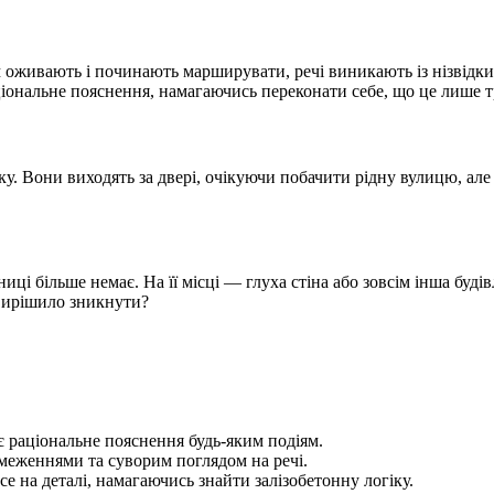
м оживають і починають марширувати, речі виникають із нізвідк
ціональне пояснення, намагаючись переконати себе, що це лише 
піку. Вони виходять за двері, очікуючи побачити рідну вулицю, ал
ниці більше немає. На її місці — глуха стіна або зовсім інша буді
 вирішило зникнути?
є раціональне пояснення будь-яким подіям.
бмеженнями та суворим поглядом на речі.
е на деталі, намагаючись знайти залізобетонну логіку.