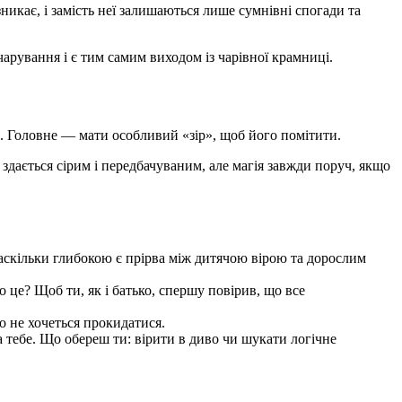
икає, і замість неї залишаються лише сумнівні спогади та
арування і є тим самим виходом із чарівної крамниці.
і. Головне — мати особливий «зір», щоб його помітити.
 здається сірим і передбачуваним, але магія завжди поруч, якщо
 наскільки глибокою є прірва між дитячою вірою та дорослим
о це? Щоб ти, як і батько, спершу повірив, що все
о не хочеться прокидатися.
а тебе. Що обереш ти: вірити в диво чи шукати логічне