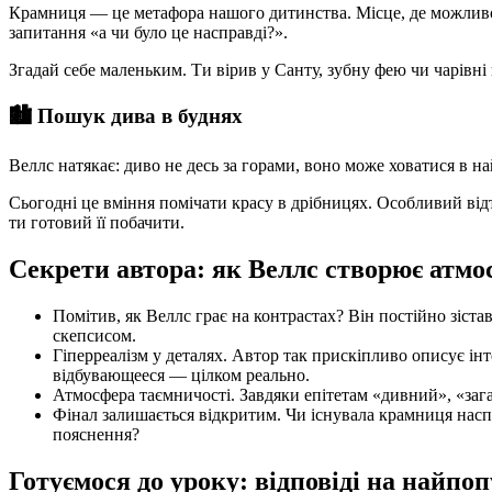
Крамниця — це метафора нашого дитинства. Місце, де можливо а
запитання «а чи було це насправді?».
Згадай себе маленьким. Ти вірив у Санту, зубну фею чи чарівні
🏙️ Пошук дива в буднях
Веллс натякає: диво не десь за горами, воно може ховатися в н
Сьогодні це вміння помічати красу в дрібницях. Особливий відт
ти готовий її побачити.
Секрети автора: як Веллс створює атмо
Помітив, як Веллс грає на контрастах? Він постійно зіста
скепсисом.
Гіперреалізм у деталях. Автор так прискіпливо описує інт
відбувающееся — цілком реально.
Атмосфера таємничості. Завдяки епітетам «дивний», «зага
Фінал залишається відкритим. Чи існувала крамниця наспр
пояснення?
Готуємося до уроку: відповіді на найпо