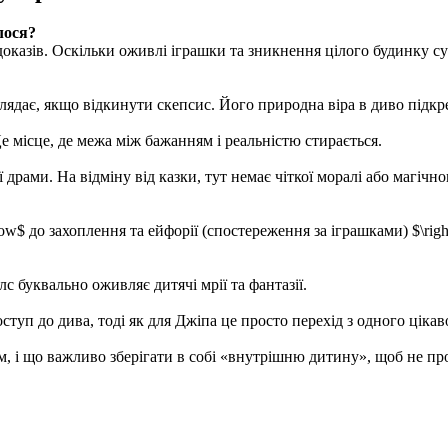
лося?
казів. Оскільки оживлі іграшки та зникнення цілого будинку суп
глядає, якщо відкинути скепсис. Його природна віра в диво підкр
е місце, де межа між бажанням і реальністю стирається.
драми. На відміну від казки, тут немає чіткої моралі або магічн
rrow$ до захоплення та ейфорії (спостереження за іграшками) $\rig
 буквально оживляє дитячі мрії та фантазії.
оступ до дива, тоді як для Джіпа це просто перехід з одного цікав
им, і що важливо зберігати в собі «внутрішню дитину», щоб не п