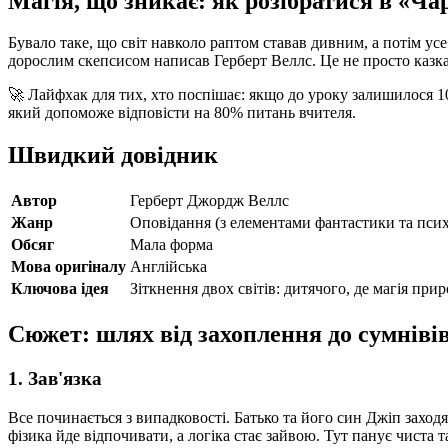
Магія, що зникає: як розібратися в «Ча
Бувало таке, що світ навколо раптом ставав дивним, а потім усе
дорослим скепсисом написав Герберт Веллс. Це не просто казка
🚀 Лайфхак для тих, хто поспішає: якщо до уроку залишилося 10
який допоможе відповісти на 80% питань вчителя.
Швидкий довідник
Автор
Герберт Джордж Веллс
Жанр
Оповідання (з елементами фантастики та псих
Обсяг
Мала форма
Мова оригіналу
Англійська
Ключова ідея
Зіткнення двох світів: дитячого, де магія прир
Сюжет: шлях від захоплення до сумніві
1. Зав'язка
Все починається з випадковості. Батько та його син Джіп заход
фізика йде відпочивати, а логіка стає зайвою. Тут панує чиста 