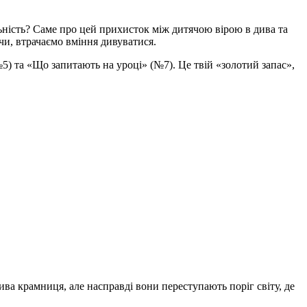
альність? Саме про цей прихисток між дитячою вірою в дива та
чи, втрачаємо вміння дивуватися.
5) та «Що запитають на уроці» (№7). Це твій «золотий запас»,
ива крамниця, але насправді вони переступають поріг світу, де