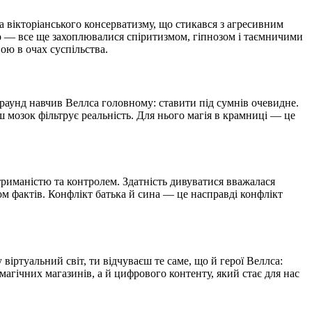
а вікторіанського консерватизму, що стикався з агресивним
ого — все ще захоплювалися спіритизмом, гіпнозом і таємничими
ою в очах суспільства.
граунд навчив Веллса головному: ставити під сумнів очевидне.
ш мозок фільтрує реальність. Для нього магія в крамниці — це
стриманістю та контролем. Здатність дивуватися вважалася
том фактів. Конфлікт батька й сина — це насправді конфлікт
іртуальний світ, ти відчуваєш те саме, що й герої Веллса:
магічних магазинів, а й цифрового контенту, який стає для нас