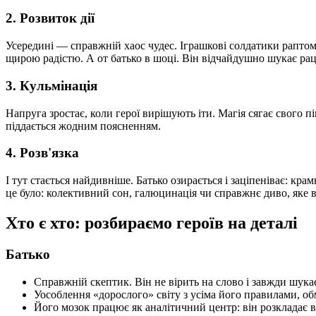
2. Розвиток дії
Усередині — справжній хаос чудес. Іграшкові солдатики рапто
щирою радістю. А от батько в шоці. Він відчайдушно шукає ра
3. Кульмінація
Напруга зростає, коли герої вирішують іти. Магія сягає свого 
піддається жодним поясненням.
4. Розв'язка
І тут стається найдивніше. Батько озирається і заціпеніває: крам
це було: колективний сон, галюцинація чи справжнє диво, яке
Хто є хто: розбираємо героїв на деталі
Батько
Справжній скептик. Він не вірить на слово і завжди шука
Уособлення «дорослого» світу з усіма його правилами, о
Його мозок працює як аналітичний центр: він розкладає вс