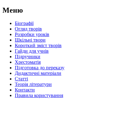
Меню
Біографії
Огляд творів
Розробки уроків
Шкільні твори
Короткий зміст творів
Гайди для учнів
Підручники
Хрестоматія
Підготовка до переказу
Дидактичні матеріали
Статті
Теорія літератури
Контакти
Правила користування