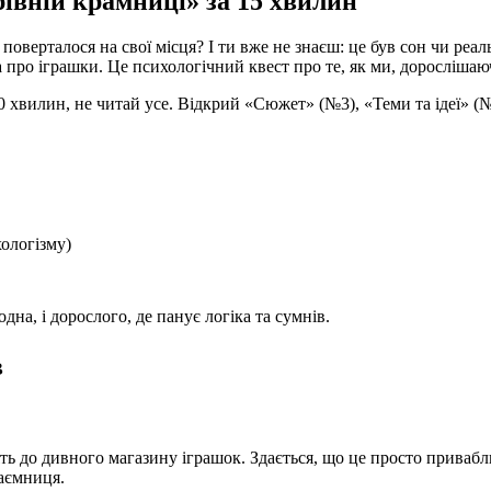
рівній крамниці» за 15 хвилин
 поверталося на свої місця? І ти вже не знаєш: це був сон чи ре
 про іграшки. Це психологічний квест про те, як ми, дорослішаю
 хвилин, не читай усе. Відкрий «Сюжет» (№3), «Теми та ідеї» (№
ологізму)
одна, і дорослого, де панує логіка та сумнів.
в
ять до дивного магазину іграшок. Здається, що це просто привабл
таємниця.