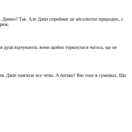
и. Дивно? Так. Але Джіп сприймає це абсолютно природно, з
трюк.
е в душі відчувають: вони щойно торкнулися чогось, що не
вля. Джіп пам'ятає все чітко. А батько? Він тоне в сумнівах. Що