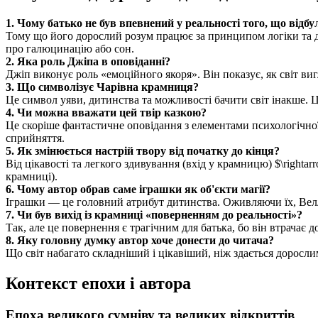
1. Чому батько не був впевнений у реальності того, що відбу
Тому що його дорослий розум працює за принципом логіки та до
про галюцинацію або сон.
2. Яка роль Джіпа в оповіданні?
Джіп виконує роль «емоційного якоря». Він показує, як світ ви
3. Що символізує Чарівна крамниця?
Це символ уяви, дитинства та можливості бачити світ інакше. Ц
4. Чи можна вважати цей твір казкою?
Це скоріше фантастичне оповідання з елементами психологічної 
сприйняття.
5. Як змінюється настрій твору від початку до кінця?
Від цікавості та легкого здивування (вхід у крамницю) $\righta
крамниці).
6. Чому автор обрав саме іграшки як об'єкти магії?
Іграшки — це головний атрибут дитинства. Оживляючи їх, Веллс
7. Чи був вихід із крамниці «поверненням до реальності»?
Так, але це повернення є трагічним для батька, бо він втрачає д
8. Яку головну думку автор хоче донести до читача?
Що світ набагато складніший і цікавіший, ніж здається доросл
Контекст епохи і автора
Епоха великого сумніву та великих відкриттів