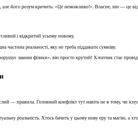
, але його розум кричить: «Це неможливо!». Власне, він — це від
тливий і відкритий усьому новому.
а частина реальності, яку не треба піддавати сумніву.
рушує закони фізики», він просто крутий! Хлопчик стає провідни
си
слий — правила. Головний конфлікт тут навіть не в тому, чи існ
туальну реальність. Хтось бачить у цьому нову еру та магію, а х