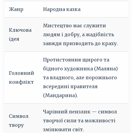
Жанр
Народна казка
Мистецтво має служити
Ключова
людям і добру, а жадібність
ідея
завжди призводить до краху.
Протистояння щирого та
бідного художника (Маляна)
Головний
та владного, але порожнього
конфлікт
всередині правителя
(Мандарина).
Чарівний пензлик — символ
Символ
творчої сили та можливості
твору
змінювати світ.