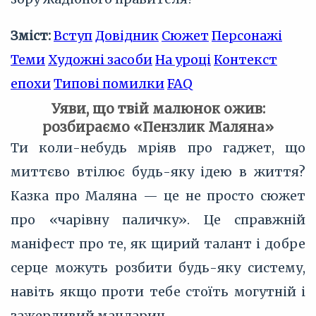
Зміст:
Вступ
Довідник
Сюжет
Персонажі
Теми
Художні засоби
На уроці
Контекст
епохи
Типові помилки
FAQ
Уяви, що твій малюнок ожив:
розбираємо «Пензлик Маляна»
Ти коли-небудь мріяв про гаджет, що
миттєво втілює будь-яку ідею в життя?
Казка про Маляна — це не просто сюжет
про «чарівну паличку». Це справжній
маніфест про те, як щирий талант і добре
серце можуть розбити будь-яку систему,
навіть якщо проти тебе стоїть могутній і
зажерливий мандарин.