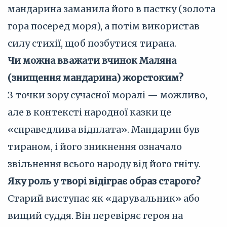
мандарина заманила його в пастку (золота
гора посеред моря), а потім використав
силу стихії, щоб позбутися тирана.
Чи можна вважати вчинок Маляна
(знищення мандарина) жорстоким?
З точки зору сучасної моралі — можливо,
але в контексті народної казки це
«справедлива відплата». Мандарин був
тираном, і його зникнення означало
звільнення всього народу від його гніту.
Яку роль у творі відіграє образ старого?
Старий виступає як «дарувальник» або
вищий суддя. Він перевіряє героя на