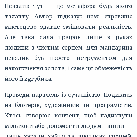
Пензлик тут — це метафора будь-якого
таланту. Автор підказує нам: справжнє
мистецтво здатне змінювати реальність.
Але така сила працює лише в руках
людини з чистим серцем. Для мандарина
пензлик був просто інструментом для
накопичення золота, і саме ця обмеженість
його й zgгубила.
Проведи паралель із сучасністю. Подивись
на блогерів, художників чи програмістів.
Хтось створює контент, щоб надихнути
мільйони або допомогти людям. Інший —
лише заради хайпу та швидких грошей.