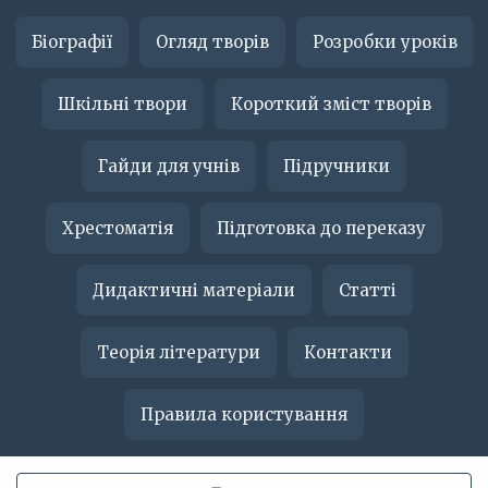
Біографії
Огляд творів
Розробки уроків
Шкільні твори
Короткий зміст творів
Гайди для учнів
Підручники
Хрестоматія
Підготовка до переказу
Дидактичні матеріали
Статті
Теорія літератури
Контакти
Правила користування