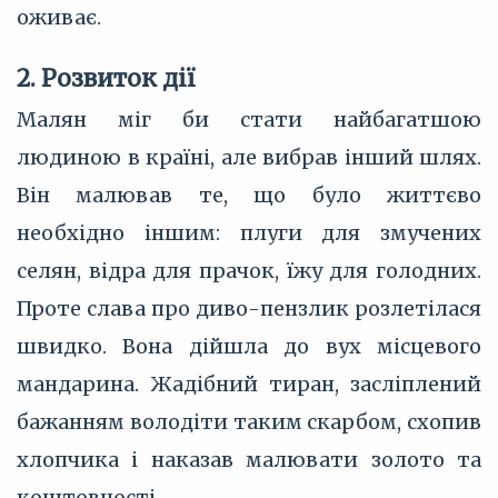
оживає.
2. Розвиток дії
Малян міг би стати найбагатшою
людиною в країні, але вибрав інший шлях.
Він малював те, що було життєво
необхідно іншим: плуги для змучених
селян, відра для прачок, їжу для голодних.
Проте слава про диво-пензлик розлетілася
швидко. Вона дійшла до вух місцевого
мандарина. Жадібний тиран, засліплений
бажанням володіти таким скарбом, схопив
хлопчика і наказав малювати золото та
коштовності.