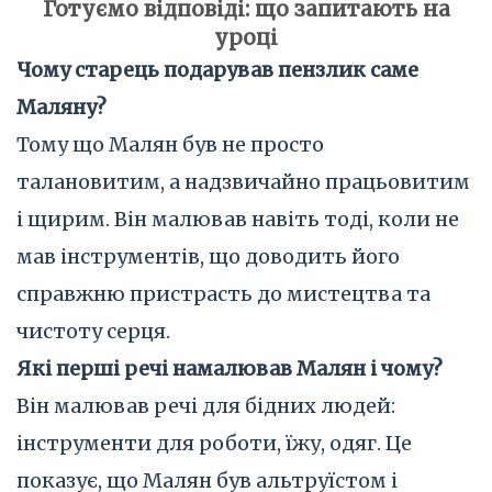
Готуємо відповіді: що запитають на
уроці
Чому старець подарував пензлик саме
Маляну?
Тому що Малян був не просто
талановитим, а надзвичайно працьовитим
і щирим. Він малював навіть тоді, коли не
мав інструментів, що доводить його
справжню пристрасть до мистецтва та
чистоту серця.
Які перші речі намалював Малян і чому?
Він малював речі для бідних людей:
інструменти для роботи, їжу, одяг. Це
показує, що Малян був альтруїстом і