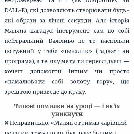
нейромережі та ШІ (як Midjourney чи
DALL-E), які дозволяють створювати будь-
які образи за лічені секунди. Але історія
Маляна нагадує: інструмент сам по собі
нейтральний. Важливо не те, наскільки
потужний у тебе «пензлик» (гаджет чи
програма), а те, яку мету ти переслідуєш —
хочеш допомогти іншим чи просто
«намалювати собі золоту гору», що
зрештою призведе до краху.
Типові помилки на уроці — і як їх
уникнути
❌ Неправильно: «Малян отримав чарівний
пензлик, тому що він був дуже бідним і