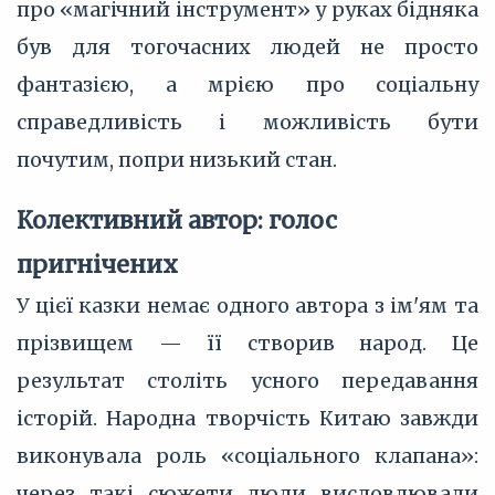
про «магічний інструмент» у руках бідняка
був для тогочасних людей не просто
фантазією, а мрією про соціальну
справедливість і можливість бути
почутим, попри низький стан.
Колективний автор: голос
пригнічених
У цієї казки немає одного автора з ім'ям та
прізвищем — її створив народ. Це
результат століть усного передавання
історій. Народна творчість Китаю завжди
виконувала роль «соціального клапана»:
через такі сюжети люди висловлювали