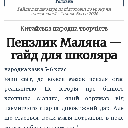
Головна
Гайди для школяра по підготовці до уроку чи
контрольної - Сикало Євген 2026
Китайська народна творчість
Пензлик Маляна —
гайд для школяра
народна казка
5-6 клас
Уяви світ, де кожен мазок пензля стає
реальністю. Це історія про бідного
хлопчика Маляна, який отримав від
таємничого старця дивовижний дар. Але
що стається, коли магія потрапляє в поле
зору жадібного правителя?