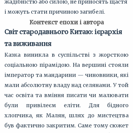
жадібністю або силою, не приносять щастя
і можуть стати причиною загибелі.
Контекст епохи і автора
Світ стародавнього Китаю: ієрархія
та виживання
Казка виникла в суспільстві з жорсткою
соціальною пірамідою. На вершині стояли
імператор та мандарини — чиновники, які
мали абсолютну владу над селянами. У той
час освіта та вміння писати чи малювати
були привілеєм еліти. Для бідного
хлопчика, як Малян, шлях до мистецтва
був фактично закритим. Саме тому сюжет