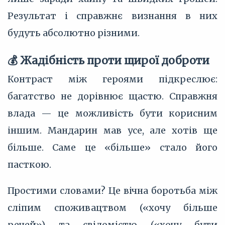
Результат і справжнє визнання в них
будуть абсолютно різними.
💰 Жадібність проти щирої доброти
Контраст між героями підкреслює:
багатство не дорівнює щастю. Справжня
влада — це можливість бути корисним
іншим. Мандарин мав усе, але хотів ще
більше. Саме це «більше» стало його
пасткою.
Простими словами? Це вічна боротьба між
сліпим споживацтвом («хочу більше
речей») та свідомістю («хочу бути