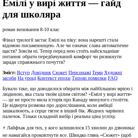
Емілі у вирі життя — гайд
для школяра
роман виховання
8-10 клас
Фінал трилогії застає Емілі на піку: вона нарешті стала
відомою письменницею. Але чи означає слава автоматичне
щастя? Зовсім ні. Тепер перед нею стоїть найскладніше
питання: обрати передбачуваний комфорт чи ризикнути
заради справжнього почуття?
Зміст:
Вступ
Довідник
Сюжет
Персонажі
Теми
Художні
засоби
На уроці
Контекст епохи
Типові помилки
FAQ
Бувало таке, що доводилося обирати між найбільшою мрією і
людиною, яка стала твоїм цілим світом? «Емілі у вирі життя»
— це не просто мила історія про Канаду минулого століття.
Це відверта розмова про дорослішання, коли амбіції
зашкалюють, а серце тягне в інший бік. Жодних чарівних
паличок. Тільки складний вибір і реальна ціна успіху.
⚡️ Лайфхак для тих, у кого залишилося 15 хвилин до дзвоника:
не намагайся проковтнути все. Швидко глянь «Сюжет» (щоб