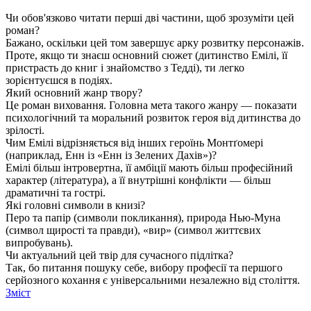
Чи обов'язково читати перші дві частини, щоб зрозуміти цей
роман?
Бажано, оскільки цей том завершує арку розвитку персонажів.
Проте, якщо ти знаєш основний сюжет (дитинство Емілі, її
пристрасть до книг і знайомство з Тедді), ти легко
зорієнтуєшся в подіях.
Який основний жанр твору?
Це роман виховання. Головна мета такого жанру — показати
психологічний та моральний розвиток героя від дитинства до
зрілості.
Чим Емілі відрізняється від інших героїнь Монтґомері
(наприклад, Енн із «Енн із Зелених Дахів»)?
Емілі більш інтровертна, її амбіції мають більш професійний
характер (література), а її внутрішні конфлікти — більш
драматичні та гострі.
Які головні символи в книзі?
Перо та папір (символи покликання), природа Нью-Муна
(символ щирості та правди), «вир» (символ життєвих
випробувань).
Чи актуальний цей твір для сучасного підлітка?
Так, бо питання пошуку себе, вибору професії та першого
серйозного кохання є універсальними незалежно від століття.
Зміст