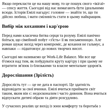
Якщо перекласти це на нашу мову, то це пошук свого «ікігаї»
— сенсу життя. Сьогодні від нас вимагають бути ідеальними
всюди. Історія Емілі нагадує: головне — знайти те, що ти
дійсно любиш, і мати сміливість стати в цьому найкращим.
Вибір між коханням і кар'єрою
Перед нами класична битва серця та розуму. Емілі панічно
боїться, що сімейний побут «з'їсть» її як письменницю. Але
роман шукає вихід через компроміс, де кохання не гальмує, а
навпаки — підштовхує до нових творчих висот.
Сьогодні ми називаємо це Work-Life Balance. Ми все ще
б'ємося над тим, як побудувати круту кар'єру і при цьому не
втратити зв'язок із близькими та власне ментальне здоров'я.
Дорослішання (Зрілість)
Дорослість тут — це не дата в паспорті. Це здатність
відповідати за свої вчинки. Емілі вчиться приймати світ
таким, яким він є: недосконалим і часто дивним. Вона вчиться
відпускати дитячі образи та діяти розсудливо.
У сучасних реаліях це вихід із зони комфорту та боротьба з