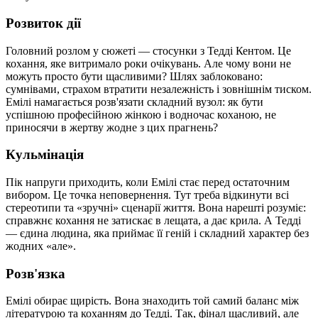
Розвиток дії
Головний розлом у сюжеті — стосунки з Тедді Кентом. Це
кохання, яке витримало роки очікувань. Але чому вони не
можуть просто бути щасливими? Шлях заблоковано:
сумнівами, страхом втратити незалежність і зовнішнім тиском.
Емілі намагається розв'язати складний вузол: як бути
успішною професійною жінкою і водночас коханою, не
приносячи в жертву жодне з цих прагнень?
Кульмінація
Пік напруги приходить, коли Емілі стає перед остаточним
вибором. Це точка неповернення. Тут треба відкинути всі
стереотипи та «зручні» сценарії життя. Вона нарешті розуміє:
справжнє кохання не затискає в лещата, а дає крила. А Тедді
— єдина людина, яка приймає її геній і складний характер без
жодних «але».
Розв'язка
Емілі обирає щирість. Вона знаходить той самий баланс між
літературою та коханням до Тедді. Так, фінал щасливий, але