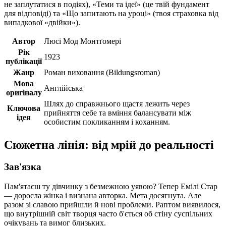
не заплутатися в подіях), «Теми та ідеї» (це твій фундамент
для відповіді) та «Що запитають на уроці» (твоя страховка від
випадкової «двійки»).
Автор
Люсі Мод Монтґомері
Рік
1923
публікації
Жанр
Роман виховання (Bildungsroman)
Мова
Англійська
оригіналу
Шлях до справжнього щастя лежить через
Ключова
прийняття себе та вміння балансувати між
ідея
особистим покликанням і коханням.
Сюжетна лінія: від мрій до реальності
Зав'язка
Пам'ятаєш ту дівчинку з безмежною уявою? Тепер Емілі Стар
— доросла жінка і визнана авторка. Мета досягнута. Але
разом зі славою прийшли й нові проблеми. Раптом виявилося,
що внутрішній світ творця часто б'ється об стіну суспільних
очікувань та вимог близьких.