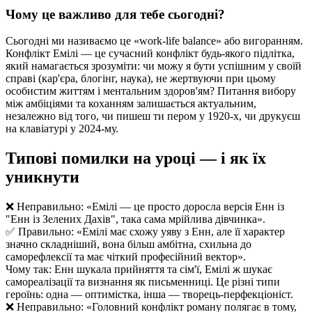
Чому це важливо для тебе сьогодні?
Сьогодні ми називаємо це «work-life balance» або вигоранням.
Конфлікт Емілі — це сучасний конфлікт будь-якого підлітка,
який намагається зрозуміти: чи можу я бути успішним у своїй
справі (кар'єра, блогінг, наука), не жертвуючи при цьому
особистим життям і ментальним здоров'ям? Питання вибору
між амбіціями та коханням залишається актуальним,
незалежно від того, чи пишеш ти пером у 1920-х, чи друкуєш
на клавіатурі у 2024-му.
Типові помилки на уроці — і як їх
уникнути
❌ Неправильно: «Емілі — це просто доросла версія Енн із
"Енн із Зелених Дахів", така сама мрійлива дівчинка».
✅ Правильно: «Емілі має схожу уяву з Енн, але її характер
значно складніший, вона більш амбітна, схильна до
саморефлексії та має чіткий професійний вектор».
Чому так: Енн шукала прийняття та сім'ї, Емілі ж шукає
самореалізації та визнання як письменниці. Це різні типи
героїнь: одна — оптимістка, інша — творець-перфекціоніст.
❌ Неправильно: «Головний конфлікт роману полягає в тому,