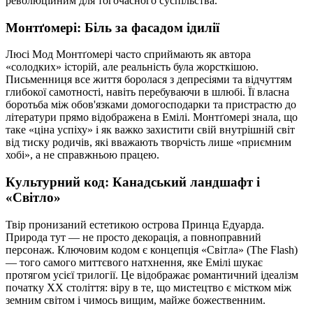
революційним для тогочасного суспільства.
Монтґомері: Біль за фасадом ідилії
Люсі Мод Монтґомері часто сприймають як автора
«солодких» історій, але реальність була жорсткішою.
Письменниця все життя боролася з депресіями та відчуттям
глибокої самотності, навіть перебуваючи в шлюбі. Її власна
боротьба між обов'язками домогосподарки та пристрастю до
літератури прямо відображена в Емілі. Монтґомері знала, що
таке «ціна успіху» і як важко захистити свій внутрішній світ
від тиску родичів, які вважають творчість лише «приємним
хобі», а не справжньою працею.
Культурний код: Канадський ландшафт і
«Світло»
Твір пронизаний естетикою острова Принца Едуарда.
Природа тут — не просто декорація, а повноправний
персонаж. Ключовим кодом є концепція «Світла» (The Flash)
— того самого миттєвого натхнення, яке Емілі шукає
протягом усієї трилогії. Це відображає романтичний ідеалізм
початку XX століття: віру в те, що мистецтво є містком між
земним світом і чимось вищим, майже божественним.