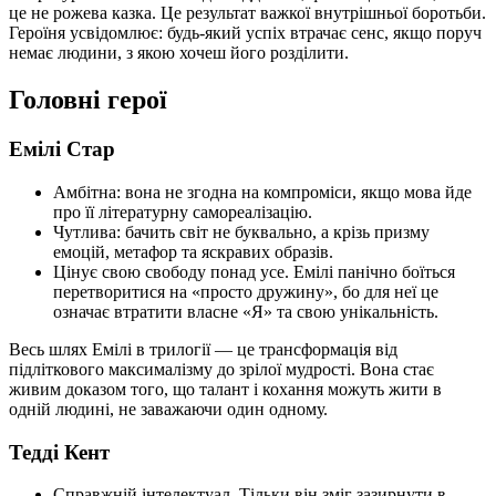
це не рожева казка. Це результат важкої внутрішньої боротьби.
Героїня усвідомлює: будь-який успіх втрачає сенс, якщо поруч
немає людини, з якою хочеш його розділити.
Головні герої
Емілі Стар
Амбітна: вона не згодна на компроміси, якщо мова йде
про її літературну самореалізацію.
Чутлива: бачить світ не буквально, а крізь призму
емоцій, метафор та яскравих образів.
Цінує свою свободу понад усе. Емілі панічно боїться
перетворитися на «просто дружину», бо для неї це
означає втратити власне «Я» та свою унікальність.
Весь шлях Емілі в трилогії — це трансформація від
підліткового максималізму до зрілої мудрості. Вона стає
живим доказом того, що талант і кохання можуть жити в
одній людині, не заважаючи один одному.
Тедді Кент
Справжній інтелектуал. Тільки він зміг зазирнути в