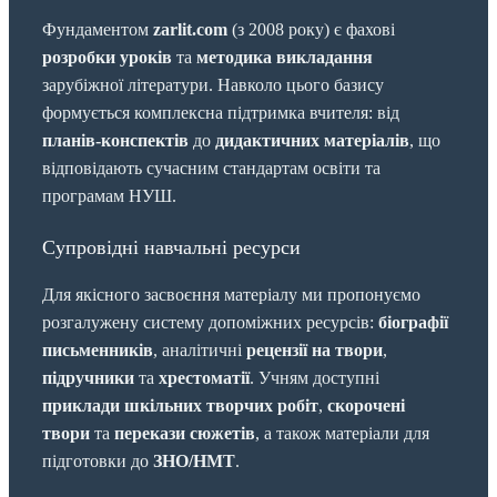
Фундаментом
zarlit.com
(з 2008 року) є фахові
розробки уроків
та
методика викладання
зарубіжної літератури. Навколо цього базису
формується комплексна підтримка вчителя: від
планів-конспектів
до
дидактичних матеріалів
, що
відповідають сучасним стандартам освіти та
програмам НУШ.
Супровідні навчальні ресурси
Для якісного засвоєння матеріалу ми пропонуємо
розгалужену систему допоміжних ресурсів:
біографії
письменників
, аналітичні
рецензії на твори
,
підручники
та
хрестоматії
. Учням доступні
приклади шкільних творчих робіт
,
скорочені
твори
та
перекази сюжетів
, а також матеріали для
підготовки до
ЗНО/НМТ
.