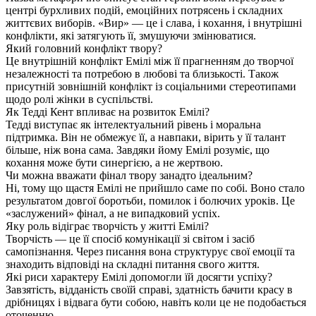
центрі бурхливих подій, емоційних потрясень і складних
життєвих виборів. «Вир» — це і слава, і кохання, і внутрішні
конфлікти, які затягують її, змушуючи змінюватися.
Який головний конфлікт твору?
Це внутрішній конфлікт Емілі між її прагненням до творчої
незалежності та потребою в любові та близькості. Також
присутній зовнішній конфлікт із соціальними стереотипами
щодо ролі жінки в суспільстві.
Як Тедді Кент впливає на розвиток Емілі?
Тедді виступає як інтелектуальний рівень і моральна
підтримка. Він не обмежує її, а навпаки, вірить у її талант
більше, ніж вона сама. Завдяки йому Емілі розуміє, що
кохання може бути синергією, а не жертвою.
Чи можна вважати фінал твору занадто ідеальним?
Ні, тому що щастя Емілі не прийшло саме по собі. Воно стало
результатом довгої боротьби, помилок і болючих уроків. Це
«заслужений» фінал, а не випадковий успіх.
Яку роль відіграє творчість у житті Емілі?
Творчість — це її спосіб комунікації зі світом і засіб
самопізнання. Через писання вона структурує свої емоції та
знаходить відповіді на складні питання свого життя.
Які риси характеру Емілі допомогли їй досягти успіху?
Завзятість, відданість своїй справі, здатність бачити красу в
дрібницях і відвага бути собою, навіть коли це не подобається
оточенню.