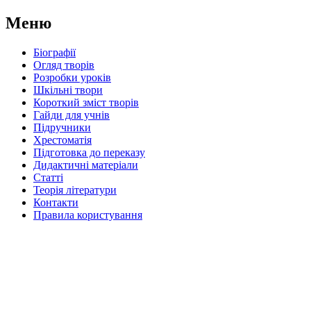
Меню
Біографії
Огляд творів
Розробки уроків
Шкільні твори
Короткий зміст творів
Гайди для учнів
Підручники
Хрестоматія
Підготовка до переказу
Дидактичні матеріали
Статті
Теорія літератури
Контакти
Правила користування