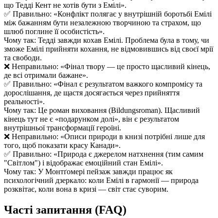
що Тедді Кент не хотів бути з Емілі».
✅ Правильно: «Конфлікт полягає у внутрішній боротьбі Емілі
між бажанням бути незалежною творчиною та страхом, що
шлюб поглине її особистість».
Чому так: Тедді завжди кохав Емілі. Проблема була в тому, чи
зможе Емілі прийняти кохання, не відмовившись від своєї мрії
та свободи.
❌ Неправильно: «Фінал твору — це просто щасливий кінець,
де всі отримали бажане».
✅ Правильно: «Фінал є результатом важкого компромісу та
дорослішання, де щастя досягається через прийняття
реальності».
Чому так: Це роман виховання (Bildungsroman). Щасливий
кінець тут не є «подарунком долі», він є результатом
внутрішньої трансформації героїні.
❌ Неправильно: «Описи природи в книзі потрібні лише для
того, щоб показати красу Канади».
✅ Правильно: «Природа є джерелом натхнення (тим самим
"Світлом") і відображає емоційний стан Емілі».
Чому так: У Монтґомері пейзаж завжди працює як
психологічний дзеркало: коли Емілі в гармонії — природа
розквітає, коли вона в кризі — світ стає суворим.
Часті запитання (FAQ)