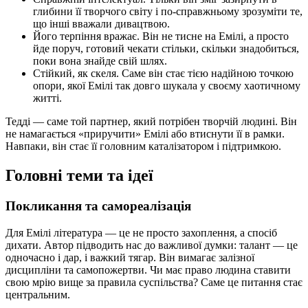
глибини її творчого світу і по-справжньому зрозуміти те,
що інші вважали дивацтвою.
Його терпіння вражає. Він не тисне на Емілі, а просто
йде поруч, готовий чекати стільки, скільки знадобиться,
поки вона знайде свій шлях.
Стійкий, як скеля. Саме він стає тією надійною точкою
опори, якої Емілі так довго шукала у своєму хаотичному
житті.
Тедді — саме той партнер, який потрібен творчій людині. Він
не намагається «приручити» Емілі або втиснути її в рамки.
Навпаки, він стає її головним каталізатором і підтримкою.
Головні теми та ідеї
Покликання та самореалізація
Для Емілі література — це не просто захоплення, а спосіб
дихати. Автор підводить нас до важливої думки: талант — це
одночасно і дар, і важкий тягар. Він вимагає залізної
дисципліни та самопожертви. Чи має право людина ставити
свою мрію вище за правила суспільства? Саме це питання стає
центральним.