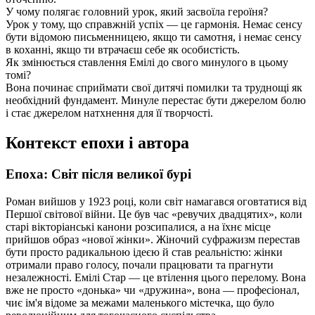
У чому полягає головний урок, який засвоїла героїня?
Урок у тому, що справжній успіх — це гармонія. Немає сенсу
бути відомою письменницею, якщо ти самотня, і немає сенсу
в коханні, якщо ти втрачаєш себе як особистість.
Як змінюється ставлення Емілі до свого минулого в цьому
томі?
Вона починає сприймати свої дитячі помилки та труднощі як
необхідний фундамент. Минуле перестає бути джерелом болю
і стає джерелом натхнення для її творчості.
Контекст епохи і автора
Епоха: Світ після великої бурі
Роман вийшов у 1923 році, коли світ намагався оговтатися від
Першої світової війни. Це був час «ревучих двадцятих», коли
старі вікторіанські канони розсипалися, а на їхнє місце
прийшов образ «нової жінки». Жіночий суфражизм перестав
бути просто радикальною ідеєю й став реальністю: жінки
отримали право голосу, почали працювати та прагнути
незалежності. Емілі Стар — це втілення цього перелому. Вона
вже не просто «донька» чи «дружина», вона — професіонал,
чиє ім'я відоме за межами маленького містечка, що було