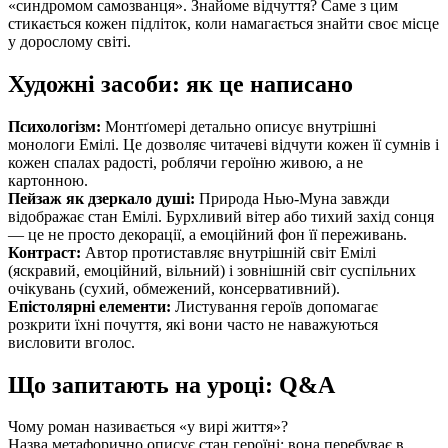
«синдромом самозванця». Знайоме відчуття? Саме з цим
стикається кожен підліток, коли намагається знайти своє місце
у дорослому світі.
Художні засоби: як це написано
Психологізм:
Монтґомері детально описує внутрішні
монологи Емілі. Це дозволяє читачеві відчути кожен її сумнів і
кожен спалах радості, роблячи героїню живою, а не
картонною.
Пейзаж як дзеркало душі:
Природа Нью-Муна завжди
відображає стан Емілі. Бурхливий вітер або тихий захід сонця
— це не просто декорації, а емоційний фон її переживань.
Контраст:
Автор протиставляє внутрішній світ Емілі
(яскравий, емоційний, вільний) і зовнішній світ суспільних
очікувань (сухий, обмежений, консервативний).
Епістолярні елементи:
Листування героїв допомагає
розкрити їхні почуття, які вони часто не наважуються
висловити вголос.
Що запитають на уроці: Q&A
Чому роман називається «у вирі життя»?
Назва метафорично описує стан героїні: вона перебуває в