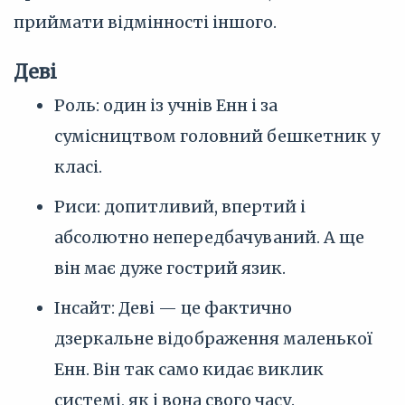
приймати відмінності іншого.
Деві
Роль: один із учнів Енн і за
сумісництвом головний бешкетник у
класі.
Риси: допитливий, впертий і
абсолютно непередбачуваний. А ще
він має дуже гострий язик.
Інсайт: Деві — це фактично
дзеркальне відображення маленької
Енн. Він так само кидає виклик
системі, як і вона свого часу.