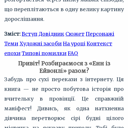
що переплітаються в одну велику картину
дорослішання.
Зміст:
Вступ
Довідник
Сюжет
Персонажі
Теми
Художні засоби
На уроці
Контекст
епохи
Типові помилки
FAQ
Привіт! Розбираємося з «Енн із
Ейвонлі» разом?
Забудь про сухі перекази з інтернету. Ця
книга — не просто побутова історія про
вчительку в провінції. Це справжній
маніфест! Дивись, як одна натхненна
дівчина перетворює сірі будні цілого
містечка на яскраву пригоду. Тобі буде