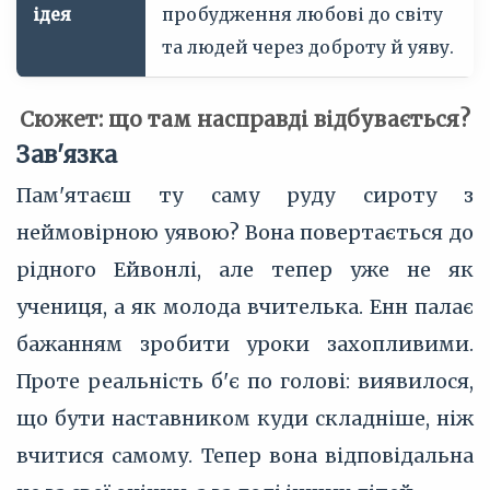
ідея
пробудження любові до світу
та людей через доброту й уяву.
Сюжет: що там насправді відбувається?
Зав'язка
Пам'ятаєш ту саму руду сироту з
неймовірною уявою? Вона повертається до
рідного Ейвонлі, але тепер уже не як
учениця, а як молода вчителька. Енн палає
бажанням зробити уроки захопливими.
Проте реальність б'є по голові: виявилося,
що бути наставником куди складніше, ніж
вчитися самому. Тепер вона відповідальна