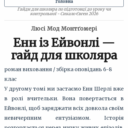
Головна
Гайди для школяра по підготовці до уроку чи
контрольної - Сикало Євген 2026
Люсі Мод Монтґомері
Енн із Ейвонлі —
гайд для школяра
роман виховання / збірка оповідань
6-8
клас
У другому томі ми застаємо Енн Шерлі вже
в ролі вчительки. Вона повертається в
Ейвонлі, щоб заряджати всіх довкола своїм
невичерпним ентузіазмом. Історія
розгортається через низку живих епізодів,