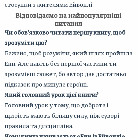
стосунки з жителями Ейвонлі.
Відповідаємо на найпопулярніші
питання
Чи обов'язково читати першу книгу, щоб
зрозуміти цю?
Бажано, щоб розуміти, який шлях пройшла
Енн. Але навіть без першої частини ти
зрозумієш сюжет, бо автор дає достатньо
підказок про минуле героїні.
Який головний урок цієї книги?
Головний урок у тому, що доброта і
щирість мають більшу силу, ніж суворі
правила та дисципліна.
Чому книга називається «Енн із Ейвонлі»,