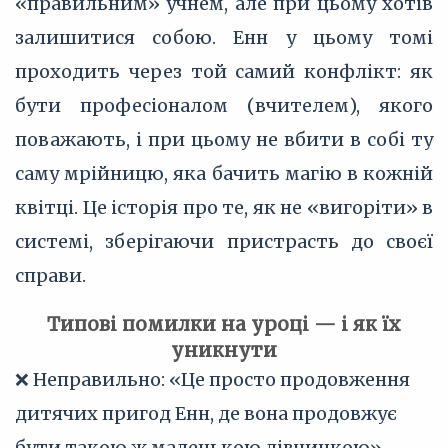
«правильним» учнем, але при цьому хотів
залишитися собою. Енн у цьому томі
проходить через той самий конфлікт: як
бути професіоналом (вчителем), якого
поважають, і при цьому не вбити в собі ту
саму мрійницю, яка бачить магію в кожній
квітці. Це історія про те, як не «вигоріти» в
системі, зберігаючи пристрасть до своєї
справи.
Типові помилки на уроці — і як їх
уникнути
❌ Неправильно: «Це просто продовження
дитячих пригод Енн, де вона продовжує
бути такою ж маленькою дівчинкою».