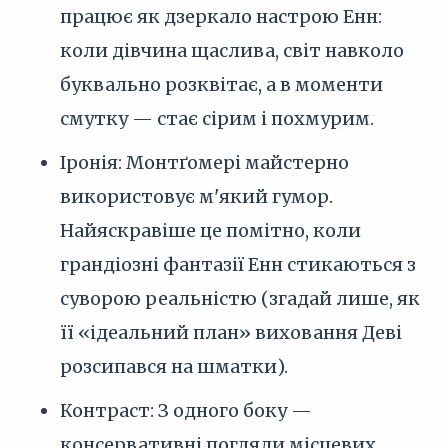
працює як дзеркало настрою Енн:
коли дівчина щаслива, світ навколо
буквально розквітає, а в моменти
смутку — стає сірим і похмурим.
Іронія: Монтґомері майстерно
використовує м'який гумор.
Найяскравіше це помітно, коли
грандіозні фантазії Енн стикаються з
суворою реальністю (згадай лише, як
її «ідеальний план» виховання Деві
розсипався на шматки).
Контраст: З одного боку —
консервативні погляди місцевих