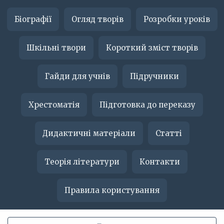
Біографії
Огляд творів
Розробки уроків
Шкільні твори
Короткий зміст творів
Гайди для учнів
Підручники
Хрестоматія
Підготовка до переказу
Дидактичні матеріали
Статті
Теорія літератури
Контакти
Правила користування