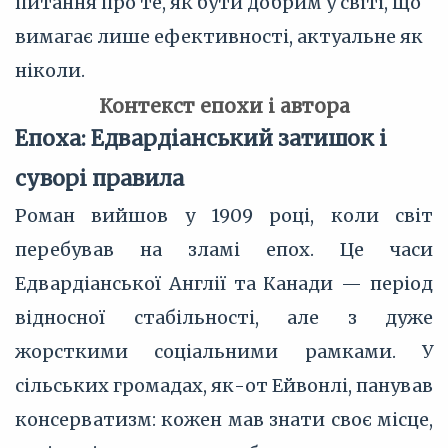
питання про те, як бути добрим у світі, що
вимагає лише ефективності, актуальне як
ніколи.
Контекст епохи і автора
Епоха: Едвардіанський затишок і
суворі правила
Роман вийшов у 1909 році, коли світ
перебував на зламі епох. Це часи
Едвардіанської Англії та Канади — період
відносної стабільності, але з дуже
жорсткими соціальними рамками. У
сільських громадах, як-от Ейвонлі, панував
консерватизм: кожен мав знати своє місце,