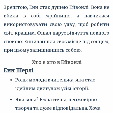
Зрештою, Енн стає душею Ейвонлі. Вона не
вбила в собі мрійницю, а навчилася
використовувати свою уяву, щоб робити
світ кращим. Фінал дарує відчуття повного
спокою: Енн знайшла своє місце під сонцем,
при цьому залишившись собою.
Хто є хто в Ейвонлі
Енн Шерлі
Роль: молода вчителька, яка стає
ідейним двигуном усієї історії.
Яка вона? Емпатична, неймовірно
творча та дуже відповідальна. Хоча