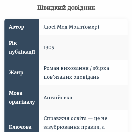
Швидкий довідник
Автор
Люсі Мод Монтґомері
Рік
1909
публікації
Роман виховання / збірка
Жанр
пов'язаних оповідань
Мова
Англійська
оригіналу
Справжня освіта — це не
Ключова
зазубрювання правил, а