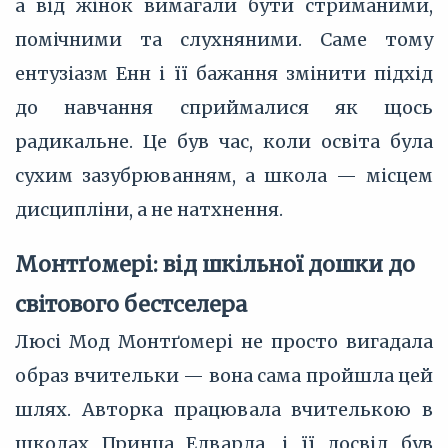
а від жінок вимагали бути стриманими,
помічними та слухняними. Саме тому
ентузіазм Енн і її бажання змінити підхід
до навчання сприймалися як щось
радикальне. Це був час, коли освіта була
сухим зазубрюванням, а школа — місцем
дисципліни, а не натхнення.
Монтґомері: від шкільної дошки до
світового бестселера
Люсі Мод Монтґомері не просто вигадала
образ вчительки — вона сама пройшла цей
шлях. Авторка працювала вчителькою в
школах Принца Едварда, і її досвід був