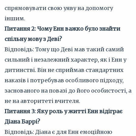
спрямовувати свою уяву на допомогу
іншим.
Питання 2: Чому Енн важко було знайти
спільну мову з Деві?
Відповідь: Тому що Деві мав такий самий
сильний і незалежний характер, як і Енн у
дитинстві. Він не сприймав стандартних
наказів і потребував особливого підходу,
заснованого на повазі до його особистості, а
не на авторитеті вчителя.
Питання 3: Яку роль у житті Енн відіграє
Діана Баррі?
Відповідь: Діана є для Енн емоційною