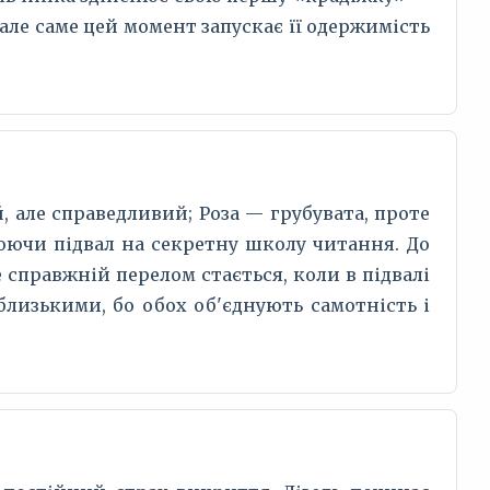
але саме цей момент запускає її одержимість
 але справедливий; Роза — грубувата, проте
рюючи підвал на секретну школу читання. До
е справжній перелом стається, коли в підвалі
 близькими, бо обох об'єднують самотність і