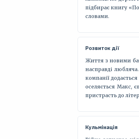
підбирає книгу «По
словами.
Розвиток дії
Життя з новими бат
насправді любляча.
компанії додається 
оселяється Макс, є
пристрасть до літе
Кульмінація