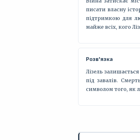
Війна затискає міс
писати власну істор
підтримкою для лю
майже всіх, кого Лі
Розв'язка
Лізель залишається
під завалів. Смер
символом того, як 