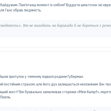
и байдужим. Пам'ятаєш момент із хлібом? Віддати шматочок їжі євре
ле Ганс обрав людяність.
людяність». Він не виходить на барикади й не бореться з реж
айшов притулок у темному підвалі родини Губерман.
й постійним страхом, але його дух залишається незламним. Він тво
ший жест? Він буквально замалював сторінки «Mein Kampf», перетво
Лізель.