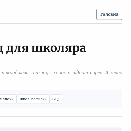
Головна
д для школяра
 викрадаючи книжки, і ховає в підвалі єврея. А тепер
т епохи
Типові помилки
FAQ