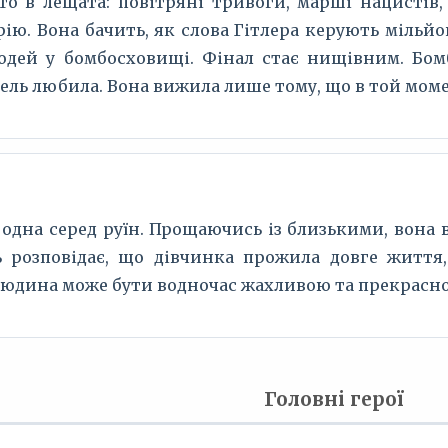
то в лещата: повітряні тривоги, марші нацистів
ію. Вона бачить, як слова Гітлера керують мільйон
дей у бомбосховищі. Фінал стає нищівним. Бом
зель любила. Вона вижила лише тому, що в той моме
 одна серед руїн. Прощаючись із близькими, вона в
ть розповідає, що дівчинка прожила довге життя
людина може бути водночас жахливою та прекрасн
Головні герої