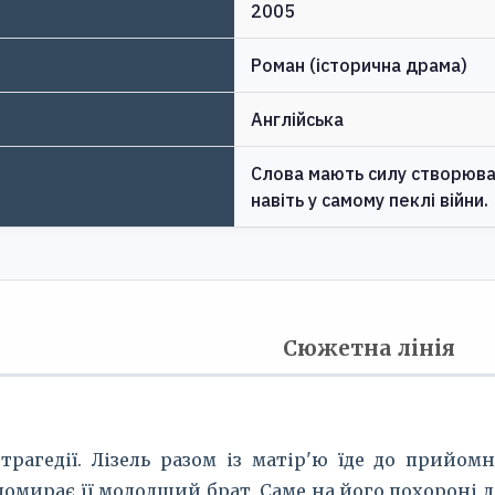
2005
Роман (історична драма)
Англійська
Слова мають силу створюват
навіть у самому пеклі війни.
Сюжетна лінія
трагедії. Лізель разом із матір'ю їде до прийо
 помирає її молодший брат. Саме на його похороні