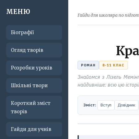
МЕНЮ
Гайди для школяра по підгот
Біографії
Кра
Огляд творів
РОМАН
8-11 КЛАС
Розробки уроків
Знайомся з Лізель Мемінґ
найдивніше: всю цю істор
Шкільні твори
Короткий зміст
Зміст:
Вступ
Довідник
творів
Гайди для учнів