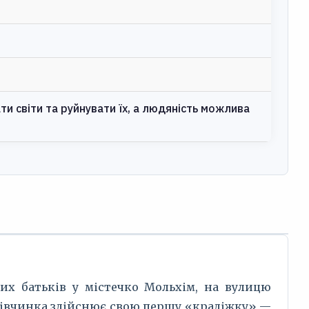
и світи та руйнувати їх, а людяність можлива
мних батьків у містечко Мольхім, на вулицю
 дівчинка здійснює свою першу «крадіжку» —