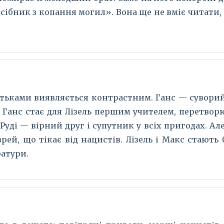
сібник з копання могил». Вона ще не вміє читати, 
ьками виявляється контрастним. Ганс — суворий,
 Ганс стає для Лізель першим учителем, перетво
Руді — вірний друг і супутник у всіх пригодах. Ал
врей, що тікає від нацистів. Лізель і Макс стають
ратури.