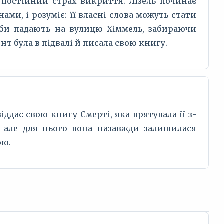
, постійний страх викриття. Лізель починає
ами, і розуміє: її власні слова можуть стати
би падають на вулицю Хіммель, забираючи
нт була в підвалі й писала свою книгу.
іддає свою книгу Смерті, яка врятувала її з-
, але для нього вона назавжди залишилася
ою.