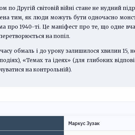
дом по Другій світовій війні стане не нудний підр
на тим, як люди можуть бути одночасно монс
а про 1940-ті. Це маніфест про те, що одне вч
перетворюється на попіл.
часу обмаль і до уроку залишилося хвилин 15, 
подіях), «Темах та ідеях» (для глибоких відпо
чуватися на контрольній).
Маркус Зузак