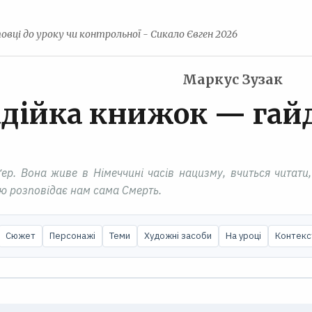
овці до уроку чи контрольної - Сикало Євген 2026
Маркус Зузак
дійка книжок — гай
ер. Вона живе в Німеччині часів нацизму, вчиться читати,
ію розповідає нам сама Смерть.
Сюжет
Персонажі
Теми
Художні засоби
На уроці
Контекс