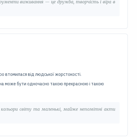
трументи виживання — це дружба, творчість і віра в
иро втомилася від людської жорстокості.
ина може бути одночасно такою прекрасною і такою
є кольори світу та маленькі, майже непомітні акти