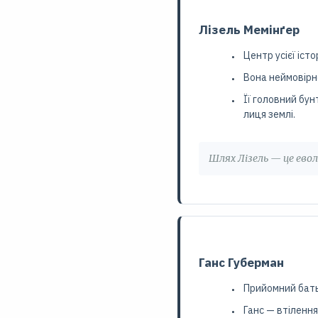
Лізель Мемінґер
Центр усієї іст
Вона неймовірно
Її головний бун
лиця землі.
Шлях Лізель — це евол
Ганс Губерман
Прийомний батьк
Ганс — втіленн