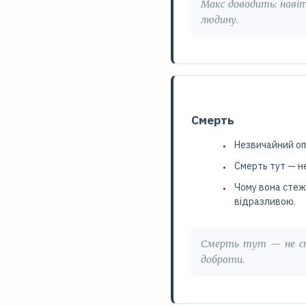
Макс доводить: навіт
людину.
Смерть
Незвичайний опо
Смерть тут — не
Чому вона стеж
відразливою.
Смерть тут — не стр
доброти.