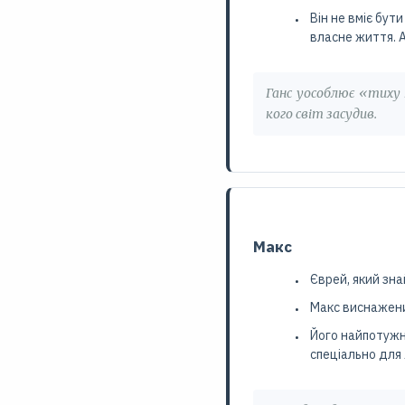
Він не вміє бут
власне життя. А
Ганс уособлює «тиху 
кого світ засудив.
Макс
Єврей, який зн
Макс виснажени
Його найпотужні
спеціально для 