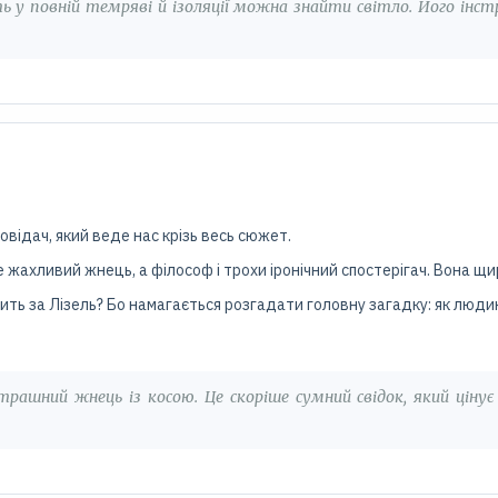
ь у повній темряві й ізоляції можна знайти світло. Його інс
відач, який веде нас крізь весь сюжет.
 жахливий жнець, а філософ і трохи іронічний спостерігач. Вона щ
ить за Лізель? Бо намагається розгадати головну загадку: як люд
ашний жнець із косою. Це скоріше сумний свідок, який ціну