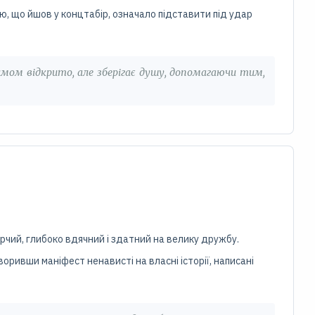
ю, що йшов у концтабір, означало підставити під удар
имом відкрито, але зберігає душу, допомагаючи тим,
рчий, глибоко вдячний і здатний на велику дружбу.
ривши маніфест ненависті на власні історії, написані