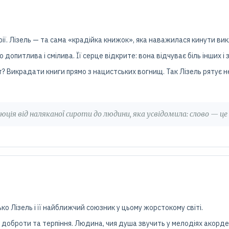
орії. Лізель — та сама «крадійка книжок», яка наважилася кинути вик
 допитлива і смілива. Її серце відкрите: вона відчуває біль інших 
т? Викрадати книги прямо з нацистських вогнищ. Так Лізель рятує не 
юція від наляканої сироти до людини, яка усвідомила: слово — ц
о Лізель і її найближчий союзник у цьому жорстокому світі.
я доброти та терпіння. Людина, чия душа звучить у мелодіях акорд