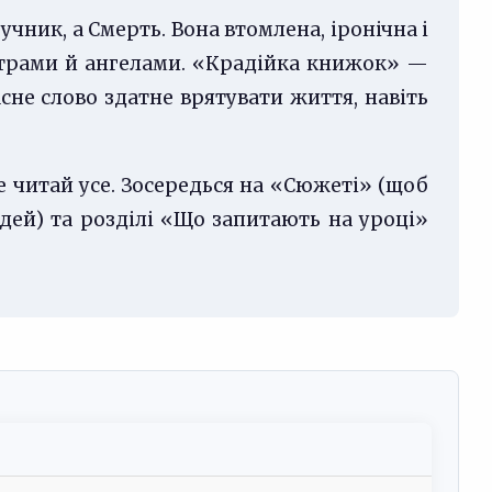
учник, а Смерть. Вона втомлена, іронічна і
трами й ангелами. «Крадійка книжок» —
асне слово здатне врятувати життя, навіть
не читай усе. Зосередься на «Сюжеті» (щоб
відей) та розділі «Що запитають на уроці»