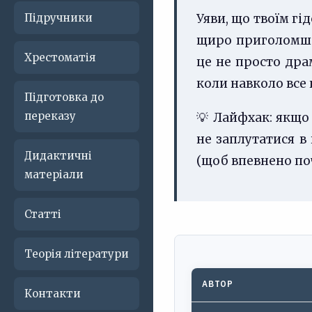
Підручники
Уяви, що твоїм гі
щиро приголомше
Хрестоматія
це не просто драм
коли навколо все 
Підготовка до
переказу
💡 Лайфхак: якщо 
не заплутатися в 
Дидактичні
(щоб впевнено по
матеріали
Статті
Теорія літератури
АВТОР
Контакти