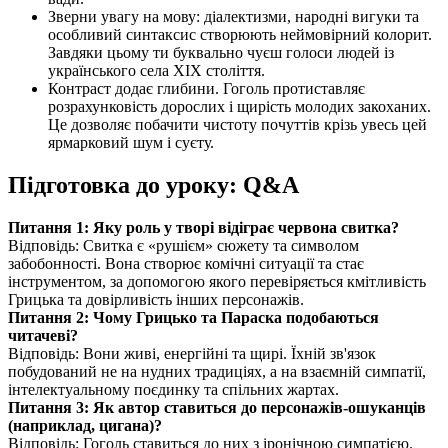
Зверни увагу на мову: діалектизми, народні вигуки та
особливий синтаксис створюють неймовірний колорит.
Завдяки цьому ти буквально чуєш голоси людей із
українського села XIX століття.
Контраст додає глибини. Гоголь протиставляє
розрахунковість дорослих і щирість молодих закоханих.
Це дозволяє побачити чистоту почуттів крізь увесь цей
ярмарковий шум і суєту.
Підготовка до уроку: Q&A
Питання 1: Яку роль у творі відіграє червона свитка?
Відповідь: Свитка є «рушієм» сюжету та символом
забобонності. Вона створює комічні ситуації та стає
інструментом, за допомогою якого перевіряється кмітливість
Грицька та довірливість інших персонажів.
Питання 2: Чому Грицько та Параска подобаються
читачеві?
Відповідь: Вони живі, енергійні та щирі. Їхній зв'язок
побудований не на нудних традиціях, а на взаємній симпатії,
інтелектуальному поєдинку та спільних жартах.
Питання 3: Як автор ставиться до персонажів-ошуканців
(наприклад, цигана)?
Відповідь: Гоголь ставиться до них з іронічною симпатією.