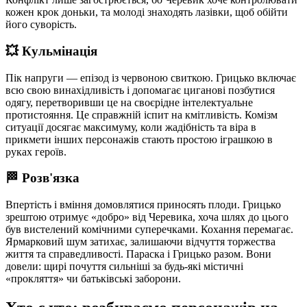
кожен крок доньки, та молоді знаходять лазівки, щоб обійти
його суворість.
💥 Кульмінація
Пік напруги — епізод із червоною свиткою. Грицько включає
всю свою винахідливість і допомагає циганові позбутися
одягу, перетворивши це на своєрідне інтелектуальне
протистояння. Це справжній іспит на кмітливість. Комізм
ситуації досягає максимуму, коли жадібність та віра в
прикмети інших персонажів стають простою іграшкою в
руках героїв.
🏁 Розв'язка
Впертість і вміння домовлятися приносять плоди. Грицько
зрештою отримує «добро» від Черевика, хоча шлях до цього
був вистелений комічними суперечками. Кохання перемагає.
Ярмарковий шум затихає, залишаючи відчуття торжества
життя та справедливості. Параска і Грицько разом. Вони
довели: щирі почуття сильніші за будь-які містичні
«прокляття» чи батьківські заборони.