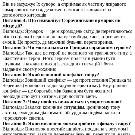
Він не засуджує їх суворо, а сприймає як частину яскравого
ярмаркового життя, де кожен намагається вижити за
допомогою хитрощів.
Питання 4: Що символізує Сорочинський ярмарок як
місце дії?
Відповідь: Ярмарок — це мікромодель світу, де перетинаються
різні соціальні верстви, де панує свобода, хаос, торговля та
емоції. Це простір, де можливі будь-які перетворення.
Питання 5: Чи можна назвати Грицька справжнім героєм?
Відповідь: Так, але це герой не воєнного чи трагічного типу, а
«життєвий» герой. Його героїзм полягає в умінні бути
гнучким, знаходити вихід із складних ситуацій і бути
відданим своєму коханню.
Питання 6: Який основний конфлікт твору?
Відповідь: Зовнішній конфлікт — це протистояння Грицька та
Черевика (молодості та досвіду/консерватизму). Внутрішній
конфлікт — це боротьба між бажанням бути чесним і
необхідністю бути хитрим, щоб досягти мети.
Питання 7: Чому повість вважається гумористичною?
Відповідь: Завдяки комічним ситуаціям, іронічному тону
автора, кумедним діалогам та абсурдним подіям навколо
«проклятої» свитки.
Питання 8: Який висновок можна зробити з фіналу твору?
Відповідь: Висновок простий: щирість, поєднана з розумом і
наполегливістю, завжди перемагає будь-які перешкоди, навіть