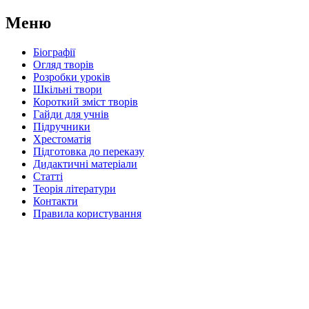
Меню
Біографії
Огляд творів
Розробки уроків
Шкільні твори
Короткий зміст творів
Гайди для учнів
Підручники
Хрестоматія
Підготовка до переказу
Дидактичні матеріали
Статті
Теорія літератури
Контакти
Правила користування