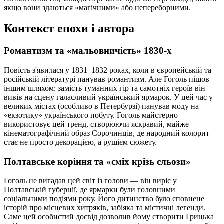
якщо вони здаються «магічними» або непереборними.
Контекст епохи і автора
Романтизм та «мальовничість» 1830-х
Повість з'явилася у 1831–1832 роках, коли в європейській та
російській літературі панував романтизм. Але Гоголь пішов
іншим шляхом: замість туманних гір та самотніх героїв він
вивів на сцену галасливий український ярмарок. У цей час у
великих містах (особливо в Петербурзі) панував моду на
«екзотику» українського побуту. Гоголь майстерно
використовує цей тренд, створюючи яскравий, майже
кінематографічний образ Сорочинців, де народний колорит
стає не просто декорацією, а рушієм сюжету.
Полтавське коріння та «сміх крізь сльози»
Гоголь не вигадав цей світ із голови — він виріс у
Полтавській губернії, де ярмарки були головними
соціальними подіями року. Його дитинство було сповнене
історій про місцевих хитряків, забіяка та містичні легенди.
Саме цей особистий досвід дозволив йому створити Грицька