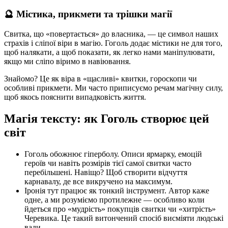
🔮 Містика, прикмети та трішки магії
Свитка, що «повертається» до власника, — це символ наших
страхів і сліпої віри в магію. Гоголь додає містики не для того,
щоб налякати, а щоб показати, як легко нами маніпулювати,
якщо ми сліпо віримо в навіювання.
Знайомо? Це як віра в «щасливі» квитки, гороскопи чи
особливі прикмети. Ми часто приписуємо речам магічну силу,
щоб якось пояснити випадковість життя.
Магія тексту: як Гоголь створює цей
світ
Гоголь обожнює гіперболу. Описи ярмарку, емоцій
героїв чи навіть розмірів тієї самої свитки часто
перебільшені. Навіщо? Щоб створити відчуття
карнавалу, де все викручено на максимум.
Іронія тут працює як тонкий інструмент. Автор каже
одне, а ми розуміємо протилежне — особливо коли
йдеться про «мудрість» покупців свитки чи «хитрість»
Черевика. Це такий витончений спосіб висміяти людські
вади.