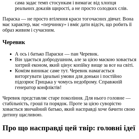
сама задає темп стосункам і вимагає від хлопця
реальних доказів щирості, а не просто солодких слів.
Параска — не просто втілення краси тогочасних дівчат. Вона
має характер, має «перчинку» і вміє дати відсіч, що робить її
образ живим і сучасним.
Черевик
А ось і батько Параски — пан Черевик.
Він здається добродушним, але за цією маскою ховається
хитрий економ, який цінує копійку вище за все на світі.
Комізм виникає саме тут. Черевик намагається
виторгувати ідеальні умови для доньки і постійно
підозрює Грицька у чомусь недоброму. Справжній
генератор конфліктів!
Черевик представляє старе покоління. Для нього головне —
стабільність, гроші та порядок. Проте за цією суворістю
ховається звичайний батько, який насправді хоче бачити свою
дитину щасливою.
Про що насправді цей твір: головні ідеї