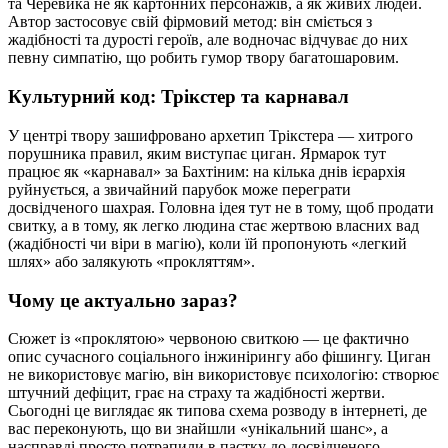
та Черевика не як картонних персонажів, а як живих людей.
Автор застосовує свій фірмовий метод: він сміється з
жадібності та дурості героїв, але водночас відчуває до них
певну симпатію, що робить гумор твору багатошаровим.
Культурний код: Трікстер та карнавал
У центрі твору зашифровано архетип Трікстера — хитрого
порушника правил, яким виступає циган. Ярмарок тут
працює як «карнавал» за Бахтіним: на кілька днів ієрархія
руйнується, а звичайний парубок може переграти
досвідченого шахрая. Головна ідея тут не в тому, щоб продати
свитку, а в тому, як легко людина стає жертвою власних вад
(жадібності чи віри в магію), коли їй пропонують «легкий
шлях» або залякують «прокляттям».
Чому це актуально зараз?
Сюжет із «проклятою» червоною свиткою — це фактично
опис сучасного соціального інжинірингу або фішингу. Циган
не використовує магію, він використовує психологію: створює
штучний дефіцит, грає на страху та жадібності жертви.
Сьогодні це виглядає як типова схема розводу в інтернеті, де
вас переконують, що ви знайшли «унікальний шанс», а
насправді просто потрапили в пастку до досвідченого