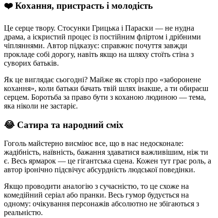
❤️ Кохання, пристрасть і молодість
Це серце твору. Стосунки Грицька і Параски — не нудна
драма, а іскристий процес із постійним фліртом і дрібними
чіпляннями. Автор підказує: справжнє почуття завжди
прокладе собі дорогу, навіть якщо на шляху стоїть стіна з
суворих батьків.
Як це виглядає сьогодні? Майже як сторіз про «заборонене
кохання», коли батьки бачать твій шлях інакше, а ти обираєш
серцем. Боротьба за право бути з коханою людиною — тема,
яка ніколи не застаріє.
😂 Сатира та народний сміх
Гоголь майстерно висміює все, що в нас недосконале:
жадібність, наївність, бажання здаватися важливішим, ніж ти
є. Весь ярмарок — це гігантська сцена. Кожен тут грає роль, а
автор іронічно підсвічує абсурдність людської поведінки.
Якщо проводити аналогію з сучасністю, то це схоже на
комедійний серіал або пранки. Весь гумор будується на
одному: очікування персонажів абсолютно не збігаються з
реальністю.