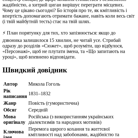
жадібністю, а хитрий циган вирішує переграти місцевих.
Чому це цікаво сьогодні? Бо історія про те, як кмітливість і
впертість допомагають отримати бажане, навіть коли весь світ
(і твій майбутній тесть) стає на твій шлях.
⚡️ План порятунку для тих, хто запізнюється: якщо до
дзвоника залишилося 15 хвилин, не читай усе. Стрибай
одразу до розділів «Сюжет», щоб розуміти, що відбулося,
«Персонажі», щоб не плутати імена, та «Що запитають на
уроці», щоб впевнено відповідати.
Швидкий довідник
Автор
Микола Гоголь
Рік
1831–1832
написання
Жанр
Повість (гумористична)
Обсяг
Середній
Мова
Російська (з використанням українських
оригіналу
діалектизмів та народних мотивів)
Перемога щирого кохання та життєвої
Ключова
кмітливості над забобонами, жадібністю та
ідея