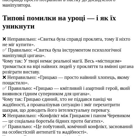
маніпулятора.
Типові помилки на уроці — і як їх
уникнути
❌ Неправильно: «Свитка була справді проклята, тому її ніхто
не міг купити».
✅ Правильно: «Свитка була інструментом психологічної
маніпуляції цигана».
Чому так: У творі немає реальної магії. Весь «містицизм»
тримається на вірі наївних людей у прокляття та вмінні цигана
розіграти виставу.
❌ Неправильно: «Грицько — просто наївний хлопець, якому
пощастило».
✅ Правильно: «Грицько — кмітливий і азартний герой, який
виявився гідним суперником для цигана».
Чому так: Грицько єдиний, хто не піддався паніці чи
жадібності, а проаналізував ситуацію і зміг перехитрити
шахрая, що доводить його інтелектуальну перевагу.
❌ Неправильно: «Конфлікт між Грицьком і паном Черевиком
— це соціальна боротьба бідних проти багатих».
✅ Правильно: «Це побутовий, комічний конфлікт, заснований
на особистісній антипатії та жадібності».