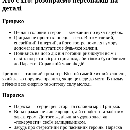
Хто є хто: розбираємо персонажів на
деталі
Грицько
Це наш головний герой — закоханий по вуха парубок.
Грицько не просто хлопець із села. Він кмітливий,
енергійний і впертий, а його гостре почуття гумору
допомагає виплутатися з будь-якої халепи.
Подивись на його дії: він готовий ризикнути всім і
навіть пограти в ігри з циганом, аби тільки бути ближче
до Параски. Справжній чоловік дії!
Грицько — типовий трикстер. Він той самий хитрий хлопець,
який легко порушує правила, якщо це веде до мети. В ньому
втілено всю енергію та життєву силу молоді.
Параска
Параска — серце цієї історії та головна мрія Грицька.
Вона вражає не лише вродою, а й гордістю та залізним
характером. До того ж, дівчина чудово знає, як
«покерувати» своїм залицяльником.
Забудь про стереотипи про пасивних героїнь. Параска