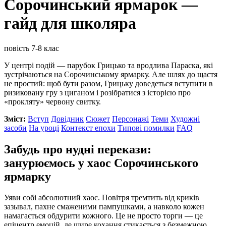
Сорочинський ярмарок —
гайд для школяра
повість
7-8 клас
У центрі подій — парубок Грицько та вродлива Параска, які
зустрічаються на Сорочинському ярмарку. Але шлях до щастя
не простий: щоб бути разом, Грицьку доведеться вступити в
ризиковану гру з циганом і розібратися з історією про
«прокляту» червону свитку.
Зміст:
Вступ
Довідник
Сюжет
Персонажі
Теми
Художні
засоби
На уроці
Контекст епохи
Типові помилки
FAQ
Забудь про нудні перекази:
занурюємось у хаос Сорочинського
ярмарку
Уяви собі абсолютний хаос. Повітря тремтить від криків
зазывал, пахне смаженими пампушками, а навколо кожен
намагається обдурити кожного. Це не просто торги — це
епіцентр емоцій, де щире кохання стикається з безмежною