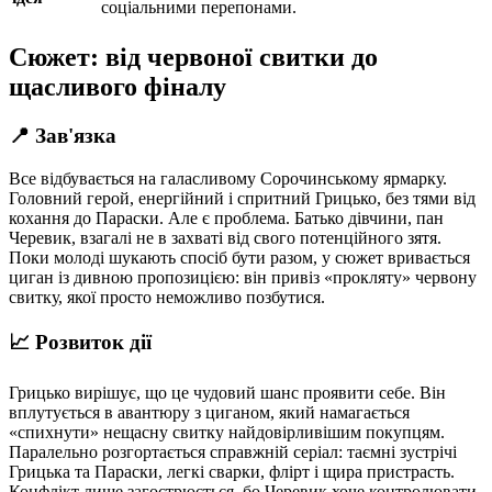
соціальними перепонами.
Сюжет: від червоної свитки до
щасливого фіналу
📍 Зав'язка
Все відбувається на галасливому Сорочинському ярмарку.
Головний герой, енергійний і спритний Грицько, без тями від
кохання до Параски. Але є проблема. Батько дівчини, пан
Черевик, взагалі не в захваті від свого потенційного зятя.
Поки молоді шукають спосіб бути разом, у сюжет вривається
циган із дивною пропозицією: він привіз «прокляту» червону
свитку, якої просто неможливо позбутися.
📈 Розвиток дії
Грицько вирішує, що це чудовий шанс проявити себе. Він
вплутується в авантюру з циганом, який намагається
«спихнути» нещасну свитку найдовірливішим покупцям.
Паралельно розгортається справжній серіал: таємні зустрічі
Грицька та Параски, легкі сварки, флірт і щира пристрасть.
Конфлікт лише загострюється, бо Черевик хоче контролювати