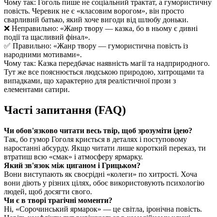
Чому так: Гоголь пише не соціальний трактат, а гумористичну
повість. Черевик не є «класовим ворогом», він просто
сварливий батько, який хоче вигоди від шлюбу доньки.
❌ Неправильно: «Жанр твору — казка, бо в ньому є дивні
події та щасливий фінал».
✅ Правильно: «Жанр твору — гумористична повість із
народними мотивами».
Чому так: Казка передбачає наявність магії та надприродного.
Тут же все пояснюється людською природою, хитрощами та
випадками, що характерно для реалістичної прози з
елементами сатири.
Часті запитання (FAQ)
Чи обов'язково читати весь твір, щоб зрозуміти ідею?
Так, бо гумор Гоголя криється в деталях і поступовому
наростанні абсурду. Якщо читати лише короткий переказ, ти
втратиш всю «смак» і атмосферу ярмарку.
Який зв'язок між циганом і Грицьком?
Вони виступають як своєрідні «колеги» по хитрості. Хоча
вони діють у різних цілях, обоє використовують психологію
людей, щоб досягти свого.
Чи є в творі трагічні моменти?
Ні, «Сорочинський ярмарок» — це світла, іронічна повість.