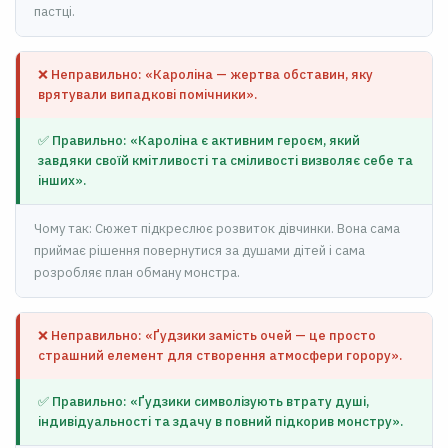
пастці.
❌ Неправильно: «Кароліна — жертва обставин, яку
врятували випадкові помічники».
✅ Правильно: «Кароліна є активним героєм, який
завдяки своїй кмітливості та сміливості визволяє себе та
інших».
Чому так: Сюжет підкреслює розвиток дівчинки. Вона сама
приймає рішення повернутися за душами дітей і сама
розробляє план обману монстра.
❌ Неправильно: «Ґудзики замість очей — це просто
страшний елемент для створення атмосфери горору».
✅ Правильно: «Ґудзики символізують втрату душі,
індивідуальності та здачу в повний підкорив монстру».