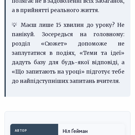
полягає не в задоволенні всіх забаганок,
а в прийнятті реального життя.
💡 Маєш лише 15 хвилин до уроку? Не
панікуй. Зосередься на головному:
розділ «Сюжет» допоможе не
заплутатися в подіях, «Теми та ідеї»
дадуть базу для будь-якої відповіді, а
«Що запитають на уроці» підготує тебе
до найпідступніших запитань вчителя.
Ніл Ґейман
АВТОР