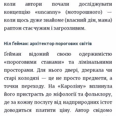
коли автори почали досліджувати
концепцію «uncanny» (моторошного) —
коли щось дуже знайоме (власний дім, мама)
раптом стає чужим і загрозливим.
Ніл Ґейман: архітектор порогових світів
Ґейман відомий своєю одержимістю
«пороговими станами» та лімінальними
просторами. Для нього двері, дзеркала чи
старі колодязі — це не просто предмети, а
точки переходу. На «Кароліну» вплинула
його пристрасть до міфології та фольклору,
де за кожну послугу від надприродних істот
доводиться платити ціну. Автор свідомо