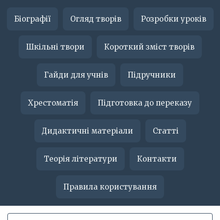
Біографії
Огляд творів
Розробки уроків
Шкільні твори
Короткий зміст творів
Гайди для учнів
Підручники
Хрестоматія
Підготовка до переказу
Дидактичні матеріали
Статті
Теорія літератури
Контакти
Правила користування