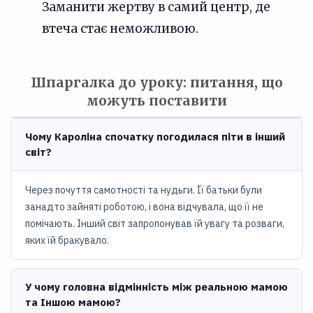
Заманити жертву в самий центр, де
втеча стає неможливою.
Шпаргалка до уроку: питання, що
можуть поставити
Чому Кароліна спочатку погодилася піти в інший
світ?
Через почуття самотності та нудьги. Її батьки були
занадто зайняті роботою, і вона відчувала, що її не
помічають. Інший світ запропонував їй увагу та розваги,
яких їй бракувало.
У чому головна відмінність між реальною мамою
та Іншою мамою?