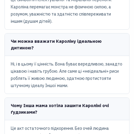
Кароліна перемагає монстра не фізичною силою, а
розумом, уважністю та здатністю співпереживати
іншим (душам дітей).
Чи можна вважати Кароліну ідеальною
дитиною?
Ні, і в цьому її цінність. Вона буває вередливою, занадто
цікавою і навіть грубою. Але саме ці «неідеальні» риси
роблять її живою людиною, здатною протистояти
штучному ідеалу Іншої мами.
Чому Інша мама хотіла зашити Кароліні очі
ґудзиками?
Це акт остаточного підкорення. Без очей людина