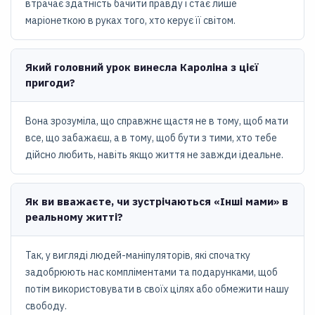
втрачає здатність бачити правду і стає лише
маріонеткою в руках того, хто керує її світом.
Який головний урок винесла Кароліна з цієї
пригоди?
Вона зрозуміла, що справжнє щастя не в тому, щоб мати
все, що забажаєш, а в тому, щоб бути з тими, хто тебе
дійсно любить, навіть якщо життя не завжди ідеальне.
Як ви вважаєте, чи зустрічаються «Інші мами» в
реальному житті?
Так, у вигляді людей-маніпуляторів, які спочатку
задобрюють нас компліментами та подарунками, щоб
потім використовувати в своїх цілях або обмежити нашу
свободу.