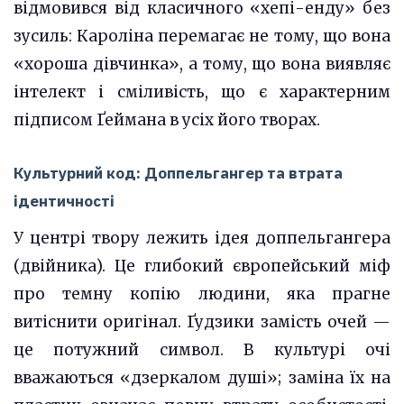
відмовився від класичного «хепі-енду» без
зусиль: Кароліна перемагає не тому, що вона
«хороша дівчинка», а тому, що вона виявляє
інтелект і сміливість, що є характерним
підписом Ґеймана в усіх його творах.
Культурний код: Доппельгангер та втрата
ідентичності
У центрі твору лежить ідея доппельгангера
(двійника). Це глибокий європейський міф
про темну копію людини, яка прагне
витіснити оригінал. Ґудзики замість очей —
це потужний символ. В культурі очі
вважаються «дзеркалом душі»; заміна їх на