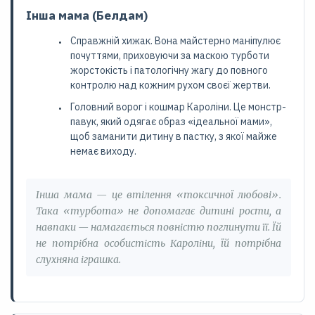
Інша мама (Белдам)
Справжній хижак. Вона майстерно маніпулює
почуттями, приховуючи за маскою турботи
жорстокість і патологічну жагу до повного
контролю над кожним рухом своєї жертви.
Головний ворог і кошмар Кароліни. Це монстр-
павук, який одягає образ «ідеальної мами»,
щоб заманити дитину в пастку, з якої майже
немає виходу.
Інша мама — це втілення «токсичної любові».
Така «турбота» не допомагає дитині рости, а
навпаки — намагається повністю поглинути її. Їй
не потрібна особистість Кароліни, їй потрібна
слухняна іграшка.