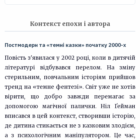
Контекст епохи і автора
Постмодерн та «темні казки» початку 2000-х
Повість з'явилася у 2002 році, коли в дитячій
літературі відбувався перелом. На зміну
стерильним, повчальним історіям прийшов
тренд на «темне фентезі». Світ уже не хотів
вірити, що добро завжди перемагає за
допомогою магічної палички. Ніл Ґейман
вписався в цей контекст, створивши історію,
де дитина стикається не з казковим злодієм,
а з психологічним маніпулятором. Це час,