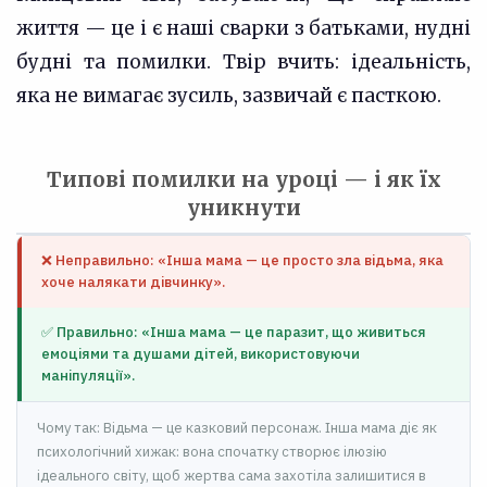
життя — це і є наші сварки з батьками, нудні
будні та помилки. Твір вчить: ідеальність,
яка не вимагає зусиль, зазвичай є пасткою.
Типові помилки на уроці — і як їх
уникнути
❌ Неправильно: «Інша мама — це просто зла відьма, яка
хоче налякати дівчинку».
✅ Правильно: «Інша мама — це паразит, що живиться
емоціями та душами дітей, використовуючи
маніпуляції».
Чому так: Відьма — це казковий персонаж. Інша мама діє як
психологічний хижак: вона спочатку створює ілюзію
ідеального світу, щоб жертва сама захотіла залишитися в