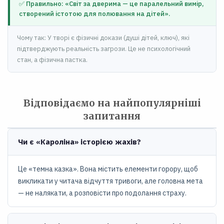
✅ Правильно: «Світ за дверима — це паралельний вимір,
створений істотою для полювання на дітей».
Чому так: У творі є фізичні докази (душі дітей, ключ), які
підтверджують реальність загрози. Це не психологічний
стан, а фізична пастка.
Відповідаємо на найпопулярніші
запитання
Чи є «Кароліна» історією жахів?
Це «темна казка». Вона містить елементи горору, щоб
викликати у читача відчуття тривоги, але головна мета
— не налякати, а розповісти про подолання страху.