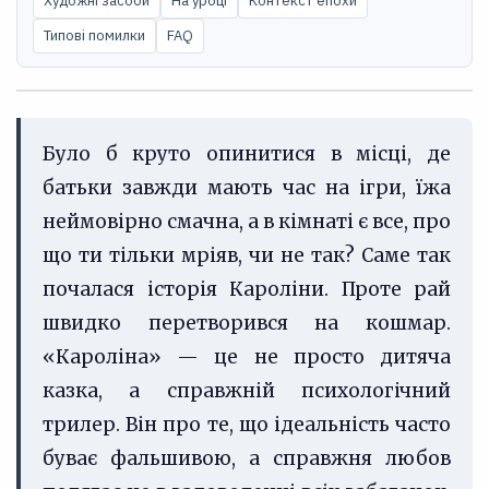
Художні засоби
На уроці
Контекст епохи
Типові помилки
FAQ
Було б круто опинитися в місці, де
батьки завжди мають час на ігри, їжа
неймовірно смачна, а в кімнаті є все, про
що ти тільки мріяв, чи не так? Саме так
почалася історія Кароліни. Проте рай
швидко перетворився на кошмар.
«Кароліна» — це не просто дитяча
казка, а справжній психологічний
трилер. Він про те, що ідеальність часто
буває фальшивою, а справжня любов