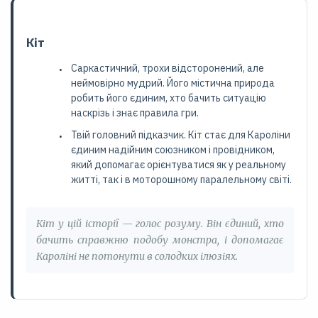
Кіт
Саркастичний, трохи відсторонений, але
неймовірно мудрий. Його містична природа
робить його єдиним, хто бачить ситуацію
наскрізь і знає правила гри.
Твій головний підказчик. Кіт стає для Кароліни
єдиним надійним союзником і провідником,
який допомагає орієнтуватися як у реальному
житті, так і в моторошному паралельному світі.
Кіт у цій історії — голос розуму. Він єдиний, хто
бачить справжню подобу монстра, і допомагає
Кароліні не потонути в солодких ілюзіях.