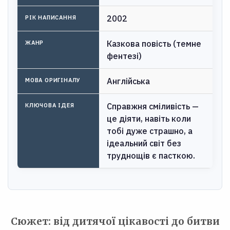
2002
РІК НАПИСАННЯ
Казкова повість (темне
ЖАНР
фентезі)
Англійська
МОВА ОРИГІНАЛУ
Справжня сміливість —
КЛЮЧОВА ІДЕЯ
це діяти, навіть коли
тобі дуже страшно, а
ідеальний світ без
труднощів є пасткою.
Сюжет: від дитячої цікавості до битви