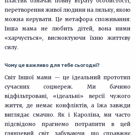
пластик означає повну втрату особистості,
перетворення живої людини на ляльку, якою
можна керувати. Це метафора споживання:
Інша мама не любить дітей, вона ними
«харчується», висмоктуючи їхню життєву
силу.
Чому це важливо для тебе сьогодні?
Світ Іншої мами — це ідеальний прототип
сучасних соцмереж. Ми бачимо
відфільтровані, «ідеальні» версії чужого
життя, де немає конфліктів, а їжа завжди
виглядає смачно. Як і Кароліна, ми часто
підсвідомо прагнемо потрапити в цей
глянцевий світ, забуваючи, що справжнє