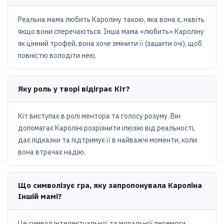
Реальна мама любить Кароліну такою, яка вона є, навіть
якщо вони сперечаються. Інша мама «любить» Кароліну
як цінний трофей, вона хоче змінити її (зашити очі), щоб
повністю володіти нею.
Яку роль у творі відіграє Кіт?
Кіт виступає в ролі ментора та голосу розуму. Він
допомагає Кароліні розрізнити ілюзію від реальності,
дає підказки та підтримує її в найважчі моменти, коли
вона втрачає надію.
Що символізує гра, яку запропонувала Кароліна
Іншій мамі?
Це символ інтелектуальної та моральної перемоги.