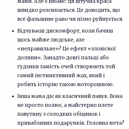
мами. Але є нюанс: ця штучна краса
швидко розсипається. Це доводить, що
все фальшиве рано чи пізно руйнується.
Відчуваєш дискомфорт, коли бачиш
щось майже людське, але
«неправильне»? Це ефект «зловісної
долини». Занадто довгі пальці або
ґудзики замість очей створюють той
самий інстинктивний жах, який і
робить історію такою моторошною.
Інша мама діє як класичний павук. Вона
не просто полює, а майстерно плете
павутину з солодких обіцянок і
привабливих подарунків. Головна мета?