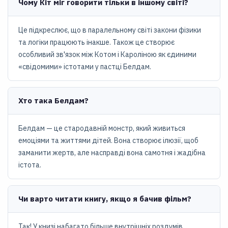
Чому Кіт міг говорити тільки в іншому світі?
Це підкреслює, що в паралельному світі закони фізики
та логіки працюють інакше. Також це створює
особливий зв'язок між Котом і Кароліною як єдиними
«свідомими» істотами у пастці Белдам.
Хто така Белдам?
Белдам — це стародавній монстр, який живиться
емоціями та життями дітей. Вона створює ілюзії, щоб
заманити жертв, але насправді вона самотня і жадібна
істота.
Чи варто читати книгу, якщо я бачив фільм?
Так! У книзі набагато більше внутрішніх роздумів