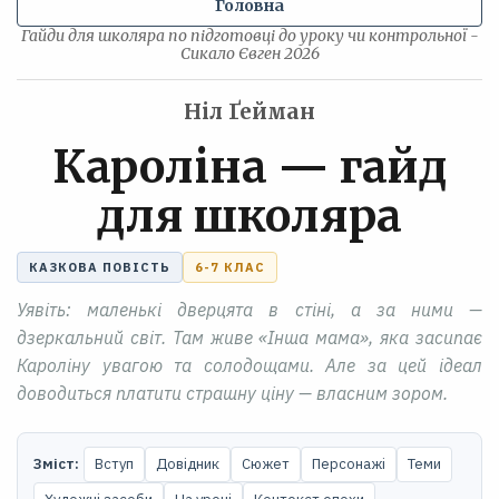
Головна
Гайди для школяра по підготовці до уроку чи контрольної -
Сикало Євген 2026
Ніл Ґейман
Кароліна — гайд
для школяра
КАЗКОВА ПОВІСТЬ
6-7 КЛАС
Уявіть: маленькі дверцята в стіні, а за ними —
дзеркальний світ. Там живе «Інша мама», яка засипає
Кароліну увагою та солодощами. Але за цей ідеал
доводиться платити страшну ціну — власним зором.
Зміст:
Вступ
Довідник
Сюжет
Персонажі
Теми