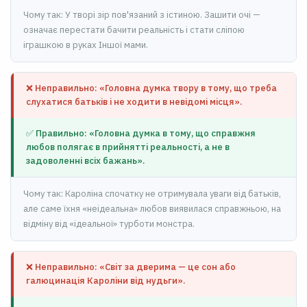
Чому так: У творі зір пов'язаний з істиною. Зашити очі —
означає перестати бачити реальність і стати сліпою
іграшкою в руках Іншої мами.
❌ Неправильно: «Головна думка твору в тому, що треба
слухатися батьків і не ходити в невідомі місця».
✅ Правильно: «Головна думка в тому, що справжня
любов полягає в прийнятті реальності, а не в
задоволенні всіх бажань».
Чому так: Кароліна спочатку не отримувала уваги від батьків,
але саме їхня «неідеальна» любов виявилася справжньою, на
відміну від «ідеальної» турботи монстра.
❌ Неправильно: «Світ за дверима — це сон або
галюцинація Кароліни від нудьги».