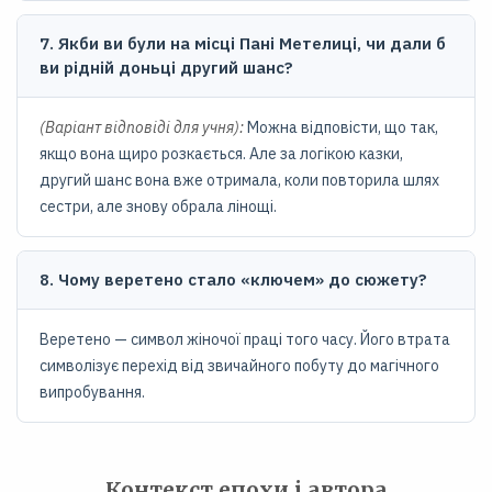
7. Якби ви були на місці Пані Метелиці, чи дали б
ви рідній доньці другий шанс?
(Варіант відповіді для учня):
Можна відповісти, що так,
якщо вона щиро розкається. Але за логікою казки,
другий шанс вона вже отримала, коли повторила шлях
сестри, але знову обрала лінощі.
8. Чому веретено стало «ключем» до сюжету?
Веретено — символ жіночої праці того часу. Його втрата
символізує перехід від звичайного побуту до магічного
випробування.
Контекст епохи і автора