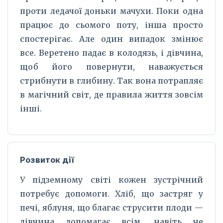
проти ледачої доньки мачухи. Поки одна
працює до сьомого поту, інша просто
спостерігає. Але один випадок змінює
все. Веретено падає в колодязь, і дівчина,
щоб його повернути, наважується
стрибнути в глибину. Так вона потрапляє
в магічний світ, де правила життя зовсім
інші.
Розвиток дії
У підземному світі кожен зустрічний
потребує допомоги. Хліб, що застряг у
печі, яблуня, що благає струсити плоди —
дівчина допомагає всім, навіть не