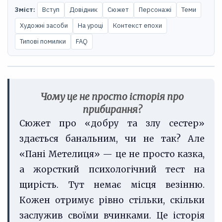
Зміст:
Вступ
Довідник
Сюжет
Персонажі
Теми
Художні засоби
На уроці
Контекст епохи
Типові помилки
FAQ
Чому це не просто історія про
прибирання?
Сюжет про «добру та злу сестер»
здається банальним, чи не так? Але
«Пані Метелиця» — це не просто казка,
а жорсткий психологічний тест на
щирість. Тут немає місця везінню.
Кожен отримує рівно стільки, скільки
заслужив своїми вчинками. Це історія