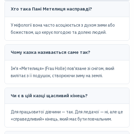
Хто така Пані Метелиця насправді?
У міфології вона часто асоціюється з духом зими або
божеством, що керує погодою та долею людей.
Чому казка називається саме так?
Ім'я «Метелиця» (Frau Holle) пов'язане зі снігом, який
вилітає з її подушок, створюючи зиму на землі.
Чи є в цій казці щасливий кінець?
Для працьовитої дівчини — так. Для ледачої — ні, але це
«справедливий» кінець, який має бути повчальним.