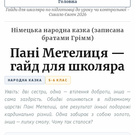
Головна
Гайди для школяра по підготовці до уроку чи контрольної -
Сикало Євген 2026
Німецька народна казка (записана
братами Грімм)
Пані Метелиця —
гайд для школяра
НАРОДНА КАЗКА
5-6 КЛАС
Уявіть: дві сестри, одна — втілення доброти, інша —
сама заздрість. Обидві опиняються в підземному
царстві Пані Метелиці, але результат їхньої подорожі
кардинально різний. Одна забирає з собою золото,
інша — липку смолу. Чому так сталося?