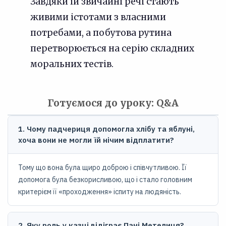
Завдяки їй звичайні речі стають
живими істотами з власними
потребами, а побутова рутина
перетворюється на серію складних
моральних тестів.
Готуємося до уроку: Q&A
1. Чому падчериця допомогла хлібу та яблуні,
хоча вони не могли їй нічим відплатити?
Тому що вона була щиро доброю і співчутливою. Її
допомога була безкорисливою, що і стало головним
критерієм її «проходження» іспиту на людяність.
2. Яку роль у казці відіграє Пані Метелиця?