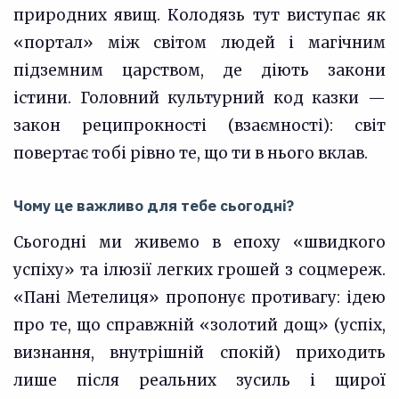
природних явищ. Колодязь тут виступає як
«портал» між світом людей і магічним
підземним царством, де діють закони
істини. Головний культурний код казки —
закон реципрокності (взаємності): світ
повертає тобі рівно те, що ти в нього вклав.
Чому це важливо для тебе сьогодні?
Сьогодні ми живемо в епоху «швидкого
успіху» та ілюзії легких грошей з соцмереж.
«Пані Метелиця» пропонує противагу: ідею
про те, що справжній «золотий дощ» (успіх,
визнання, внутрішній спокій) приходить
лише після реальних зусиль і щирої