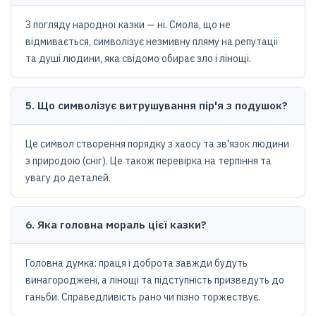
З погляду народної казки — ні. Смола, що не
відмивається, символізує незмивну пляму на репутації
та душі людини, яка свідомо обирає зло і лінощі.
5. Що символізує витрушування пір'я з подушок?
Це символ створення порядку з хаосу та зв'язок людини
з природою (сніг). Це також перевірка на терпіння та
увагу до деталей.
6. Яка головна мораль цієї казки?
Головна думка: праця і доброта завжди будуть
винагороджені, а лінощі та підступність призведуть до
ганьби. Справедливість рано чи пізно торжествує.