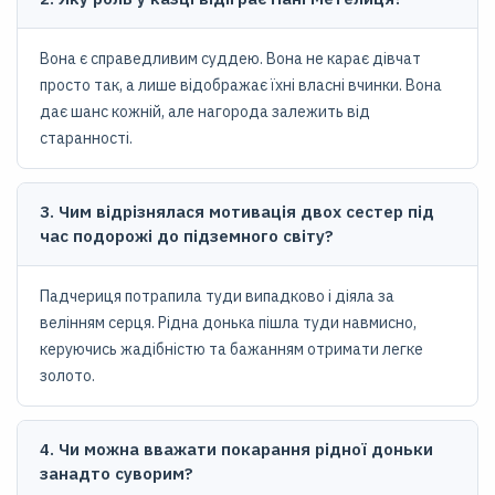
Вона є справедливим суддею. Вона не карає дівчат
просто так, а лише відображає їхні власні вчинки. Вона
дає шанс кожній, але нагорода залежить від
старанності.
3. Чим відрізнялася мотивація двох сестер під
час подорожі до підземного світу?
Падчериця потрапила туди випадково і діяла за
велінням серця. Рідна донька пішла туди навмисно,
керуючись жадібністю та бажанням отримати легке
золото.
4. Чи можна вважати покарання рідної доньки
занадто суворим?