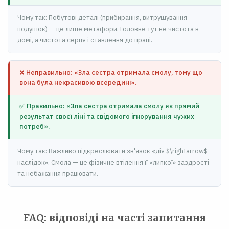
Чому так: Побутові деталі (прибирання, витрушування
подушок) — це лише метафори. Головне тут не чистота в
домі, а чистота серця і ставлення до праці.
❌ Неправильно: «Зла сестра отримала смолу, тому що
вона була некрасивою всередині».
✅ Правильно: «Зла сестра отримала смолу як прямий
результат своєї ліні та свідомого ігнорування чужих
потреб».
Чому так: Важливо підкреслювати зв'язок «дія $\rightarrow$
наслідок». Смола — це фізичне втілення її «липкої» заздрості
та небажання працювати.
FAQ: відповіді на часті запитання