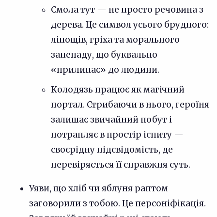
Смола тут — не просто речовина з
дерева. Це символ усього брудного:
лінощів, гріха та морального
занепаду, що буквально
«прилипає» до людини.
Колодязь працює як магічний
портал. Стрибаючи в нього, героїня
залишає звичайний побут і
потрапляє в простір іспиту —
своєрідну підсвідомість, де
перевіряється її справжня суть.
Уяви, що хліб чи яблуня раптом
заговорили з тобою. Це персоніфікація.