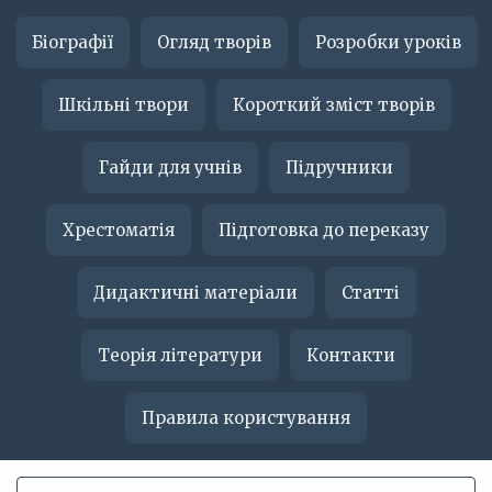
Біографії
Огляд творів
Розробки уроків
Шкільні твори
Короткий зміст творів
Гайди для учнів
Підручники
Хрестоматія
Підготовка до переказу
Дидактичні матеріали
Статті
Теорія літератури
Контакти
Правила користування