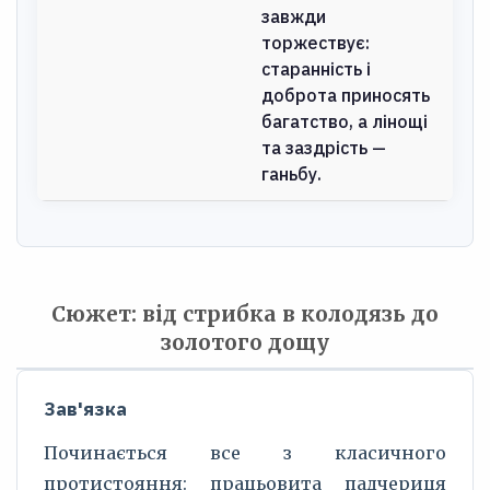
завжди
торжествує:
старанність і
доброта приносять
багатство, а лінощі
та заздрість —
ганьбу.
Сюжет: від стрибка в колодязь до
золотого дощу
Зав'язка
Починається все з класичного
протистояння: працьовита падчериця