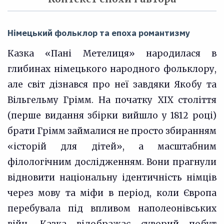
Німецький фольклор та епоха романтизму
Казка «Пані Метелиця» народилася в
глибинах німецького народного фольклору,
але світ дізнався про неї завдяки Якобу та
Вільгельму Грімм. На початку XIX століття
(перше видання збірки вийшло у 1812 році)
брати Грімм займалися не просто збиранням
«історій для дітей», а масштабним
філологічним дослідженням. Вони прагнули
відновити національну ідентичність німців
через мову та міфи в період, коли Європа
перебувала під впливом наполеонівських