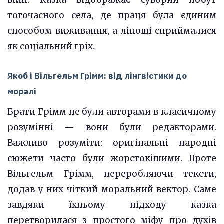
війн. Казка відображає суворий побут
тогочасного села, де праця була єдиним
способом виживання, а лінощі сприймалися
як соціальний гріх.
Якоб і Вільгельм Грімм: від лінгвістики до
моралі
Брати Грімм не були авторами в класичному
розумінні — вони були редакторами.
Важливо розуміти: оригінальні народні
сюжети часто були жорстокішими. Проте
Вільгельм Грімм, переробляючи тексти,
додав у них чіткий моральний вектор. Саме
завдяки їхньому підходу казка
перетворилася з простого міфу про духів