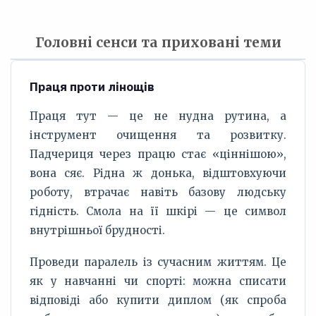
Головні сенси та приховані теми
Праця проти лінощів
Праця тут — це не нудна рутина, а
інструмент очищення та розвитку.
Падчериця через працю стає «ціннішою»,
вона сяє. Рідна ж донька, відштовхуючи
роботу, втрачає навіть базову людську
гідність. Смола на її шкірі — це символ
внутрішньої брудності.
Проведи паралель із сучасним життям. Це
як у навчанні чи спорті: можна списати
відповіді або купити диплом (як спроба