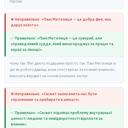
героїні.
❌ Неправильно: «Пані Метелиця — це добра фея, яка
дарує золото».
✅ Правильно: «Пані Метелиця — це суворий, але
справедливий суддя, який винагороджує за працю та
карає за лінощі».
Чому так: Феї дають подарунки просто так. Пані Метелиця ж
діє як роботодавець: вона спостерігає за кожним вчинком і
виносить вердикт на основі реальних заслуг.
❌ Неправильно: «Сюжет казки вчить нас бути
слухняними та прибирати в кімнаті».
✅ Правильно: «Сюжет піднімає проблему внутрішньої
цінності людини та невідворотності відплати за
вчинки».