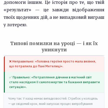
допомоги іншим. Це історія про те, що твій
«результат» — це завжди відображення
твоїх щоденних дій, а не випадковий виграш
у лотерею.
Типові помилки на уроці — і як їх
уникнути
❌ Неправильно: «Головна героїня просто мала везіння,
що потрапила до Пані Метелиці».
✅ Правильно: «Потрапляння дівчини в магічний світ
стало наслідком її самопожертви та бажання виправити
ситуацію».
Чому так: У казці немає випадковостей. Стрибок у колодязь
— це свідомий крок, який запускає процес випробування