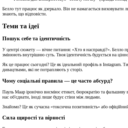
Белло тут працює як дзеркало. Він не намагається виховувати лю
знають, що відповісти.
Теми та ідеї
Пошук себе та ідентичність
У центрі сюжету — вічне питання: «Хто я насправді?». Белло п
змінюють внутрішню суть. Твоя ідентичність будується на цінно
Як це працює сьогодні? Це як ідеальний профіль в Instagram. 
дивацтвами, які не потрапляють у сторіз.
Чому соціальні правила — це часто абсурд?
Пауль Маар іронічно висміює етикет, бюрократію та фальшиву в
нас об'єднати, іноді лише будує стіни між людьми.
Знайомо? Це як сучасна «токсична позитивність» або офіційний 
Сила щирості та вірності