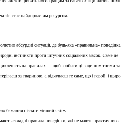
ме ця чистота робить його кращим за багатьох «цивілізованих»
екстів стає найдорожчим ресурсом.
олютно абсурдні ситуації, де будь-яка «правильна» поведінка
иродні інстинкти проти штучних соціальних масок. Саме це
ацикленість на правилах — щоб зробити ці вади помітними та
рігаєш за твариною, а відчуваєш те саме, що і герой, і щиро
уло бажання пізнати «інший світ».
 мають складні правила поведінки, які не мають практичного