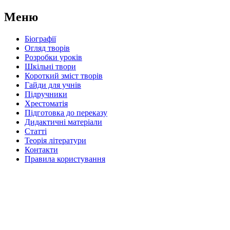
Меню
Біографії
Огляд творів
Розробки уроків
Шкільні твори
Короткий зміст творів
Гайди для учнів
Підручники
Хрестоматія
Підготовка до переказу
Дидактичні матеріали
Статті
Теорія літератури
Контакти
Правила користування