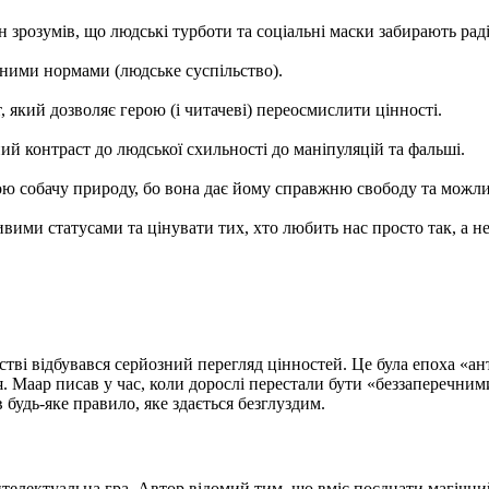
 зрозумів, що людські турботи та соціальні маски забирають раді
ьними нормами (людське суспільство).
 який дозволяє герою (і читачеві) переосмислити цінності.
ний контраст до людської схильності до маніпуляцій та фальші.
ою собачу природу, бо вона дає йому справжню свободу та можл
ивими статусами та цінувати тих, хто любить нас просто так, а не
льстві відбувався серйозний перегляд цінностей. Це була епоха 
. Маар писав у час, коли дорослі перестали бути «беззаперечними
 будь-яке правило, яке здається безглуздим.
телектуальна гра. Автор відомий тим, що вміє поєднати магічний