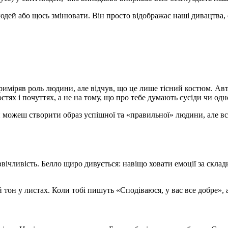
дей або щось змінювати. Він просто відображає наші дивацтва, ст
риміряв роль людини, але відчув, що це лише тісний костюм. Авт
стях і почуттях, а не на тому, що про тебе думають сусіди чи од
Ти можеш створити образ успішної та «правильної» людини, але в
вічливість. Белло щиро дивується: навіщо ховати емоції за склад
тон у листах. Коли тобі пишуть «Сподіваюся, у вас все добре», 