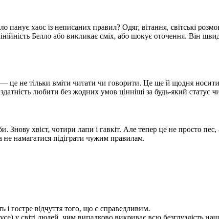
ло панує хаос із неписаних правил? Одяг, вітання, світські розм
інійність Белло або викликає сміх, або шокує оточення. Він шви
 — це не тільки вміти читати чи говорити. Це ще й щодня носит
 і здатність любити без жодних умов цінніші за будь-який статус ч
. Знову хвіст, чотири лапи і гавкіт. Але тепер це не просто пес,
 а не намагатися підіграти чужим правилам.
ь і гостре відчуття того, що є справедливим.
усе) у світі людей, чим випадково викриває всю безглуздість наш