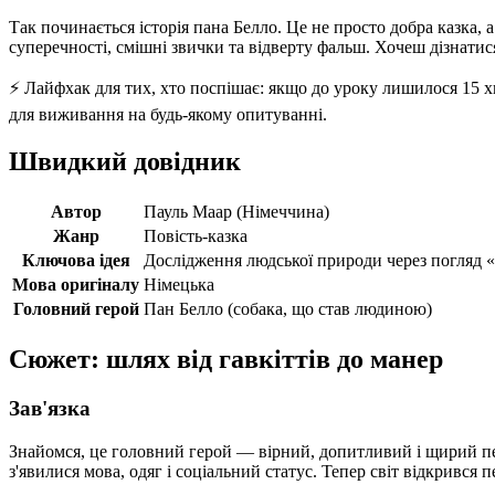
Так починається історія пана Белло. Це не просто добра казка, 
суперечності, смішні звички та відверту фальш. Хочеш дізнатис
⚡️ Лайфхак для тих, хто поспішає: якщо до уроку лишилося 15 х
для виживання на будь-якому опитуванні.
Швидкий довідник
Автор
Пауль Маар (Німеччина)
Жанр
Повість-казка
Ключова ідея
Дослідження людської природи через погляд «
Мова оригіналу
Німецька
Головний герой
Пан Белло (собака, що став людиною)
Сюжет: шлях від гавкіттів до манер
Зав'язка
Знайомся, це головний герой — вірний, допитливий і щирий пе
з'явилися мова, одяг і соціальний статус. Тепер світ відкрився