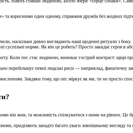
итрість. Навіть ставши людиною, Белло зберіг «серце собаки». Са
ми» та корисними один одному, справжня дружба без жодних підт
ачили, наскільки дивно виглядають наші щоденні ритуали з боку.
і суспільні норми. Як він це робить? Просто закидає героя в абс
ету. Коли пес стає людиною, виникає гострий контраст: щирі пр
іально перебільшує певні людські риси — наприклад, фанатичну з
ленням. Завдяки тому, що пес міркує як ми, ти не просто спосте
ти?
ими він жив, та можливість спілкуватися з ними на рівних. Це б
ивими, приділяють занадто багато уваги зовнішньому вигляду та