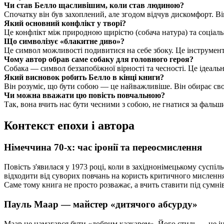
Чи став Белло щасливішим, коли став людиною?
Спочатку він був захоплений, але згодом відчув дискомфорт. Він
Який основний конфлікт у творі?
Це конфлікт між природною щирістю (собача натура) та соціал
Що символізує «блакитне диво»?
Це символ можливості подивитися на себе збоку. Це інструмент,
Чому автор обрав саме собаку для головного героя?
Собака — символ беззапобіжної вірності та чесності. Це ідеаль
Який висновок робить Белло в кінці книги?
Він розуміє, що бути собою — це найважливіше. Він обирає св
Чи можна вважати цю повість повчальною?
Так, вона вчить нас бути чесними з собою, не гнатися за фальш
Контекст епохи і автора
Німеччина 70-х: час іронії та переосмислення
Повість з'явилася у 1973 році, коли в західнонімецькому суспі
відходити від суворих повчань на користь критичного мислення
Саме тому книга не просто розважає, а вчить ставити під сумнів
Пауль Маар — майстер «дитячого абсурду»
Маар не намагався бути «добрим казкарем». Його стиль — це ін