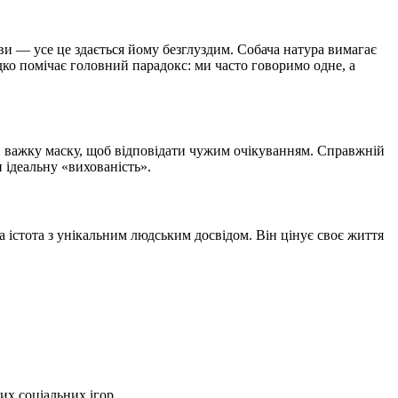
ови — усе це здається йому безглуздим. Собача натура вимагає
дко помічає головний парадокс: ми часто говоримо одне, а
и важку маску, щоб відповідати чужим очікуванням. Справжній
и ідеальну «вихованість».
 а істота з унікальним людським досвідом. Він цінує своє життя
их соціальних ігор.