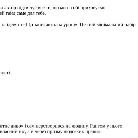
и автор підсвічує все те, що ми в собі приховуємо:
й гайд саме для тебе.
та ідеї» та «Що запитають на уроці». Це твій мінімальний набір
ості.
тне диво» і сам перетворився на людину. Раптом у нього
з власний ніс, а й через призму людських правил.