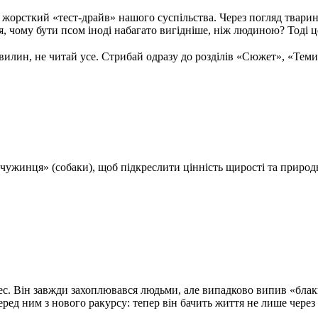
а жорсткий «тест-драйв» нашого суспільства. Через погляд тварин
я, чому бути псом іноді набагато вигідніше, ніж людиною? Тоді це
вилин, не читай усе. Стрибай одразу до розділів «Сюжет», «Теми 
чужинця» (собаки), щоб підкреслити цінність щирості та природн
с. Він завжди захоплювався людьми, але випадково випив «блаки
 перед ним з нового ракурсу: тепер він бачить життя не лише чере