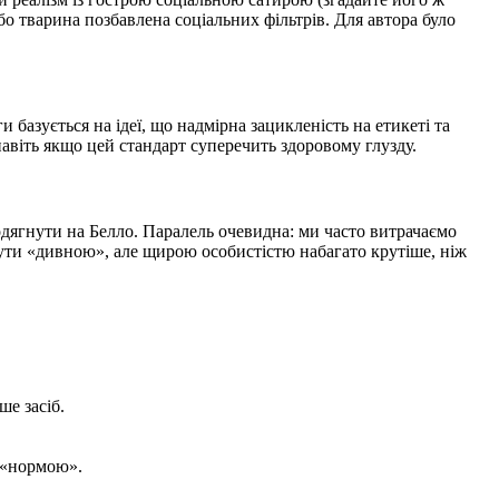
о тварина позбавлена соціальних фільтрів. Для автора було
азується на ідеї, що надмірна зацикленість на етикеті та
навіть якщо цей стандарт суперечить здоровому глузду.
одягнути на Белло. Паралель очевидна: ми часто витрачаємо
 бути «дивною», але щирою особистістю набагато крутіше, ніж
ше засіб.
а «нормою».