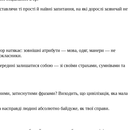
авлячи ті прості й наївні запитання, на які дорослі зазвичай не
ор натякає: зовнішні атрибути — мова, одяг, манери — не
нокласники.
середині залишатися собою — зі своїми страхами, сумнівами та
ними, затиснутими фразами? Виходить, що цивілізація, яка мала
а насправді людині абсолютно байдуже, як твої справи.