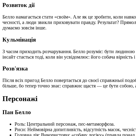
Розвиток дії
Белло намагається стати «своїм». Але як це зробити, коли навко
чесності, а люди звикли приховувати правду. Результат? Прямол
думаємо зовсім інше.
Кульмінація
З часом приходить розчарування. Белло розуміє: бути людиною
інсайт стається тоді, коли він усвідомлює: його собача вірність
Розв'язка
Після всіх пригод Белло повертається до своєї справжньої подоби
більше, бо тепер точно знає: справжнє щастя — це бути собою,
Персонажі
Пан Белло
Роль: Центральний персонаж, пес-метаморфоза.
Риси: Неймовірна допитливість, відсутність масок, чесніст
Головна дія: Використовує «собачу логіку» (правда понад 