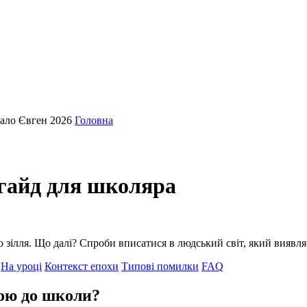
кало Євген 2026
Головна
 гайд для школяра
о зілля. Що далі? Спроби вписатися в людський світ, який виявл
На уроці
Контекст епохи
Типові помилки
FAQ
обою до школи?