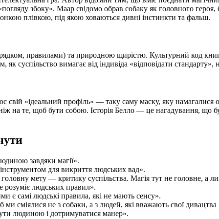
огляду збоку». Маар свідомо обрав собаку як головного героя, б
тонкою плівкою, під якою ховаються дивні інстинкти та фальш.
ядком, правилами) та природною щирістю. Культурний код книги б
, як суспільство вимагає від індивіда «відповідати стандарту», 
є свій «ідеальний профіль» — таку саму маску, яку намагалися 
 ніж на те, щоб бути собою. Історія Белло — це нагадування, що
нути
людиною завдяки магії».
 інструментом для викриття людських вад».
 головну мету — критику суспільства. Магія тут не головне, а ли
не розуміє людських правил».
и є самі людські правила, які не мають сенсу».
 ми сміялися не з собаки, а з людей, які вважають свої дивацтв
бути людиною і дотримуватися манер».