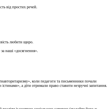
сть від простих речей.
ивість любити щиро.
 за наші «досягнення».
«антиавторитаризму», коли педагоги та письменники почали
 істинами», а діти отримали право ставити незручні запитання.
 реалізм із гострою соціальною сатирою (згадайте його ж