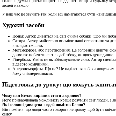
Головна думка проста: щирість і відданість вищі за будь-яку х
людей навколо.
У наш час це звучить так: коли всі намагаються бути «вигідни
Художні засоби
Іронія: Автор дивиться на світ очима собаки, щоб ми поб
Сатира. Автор майстерно висміює наші стереотипи та дивн
виглядає смішно.
Метаморфоза, або перетворення. Це головний двигун сюж
дозволяє побачити світ людей збоку, як щось дуже дивне.
Гіпербола. Уявіть це як збільшувальне скло. Автор спец
відверто комічними.
Антропоморфізм. Що це? Це наділення собаки людським мис
йому співпереживаєш.
Підготовка до уроку: що можуть запита
Чому пан Белло вирішив стати людиною?
Його приваблювала можливість краще розуміти світ людей, з як
Які головні дивацтва людей помітив Белло?
Він помітив, що люди часто говорять неправду, щоб бути ввічл
сенсу.