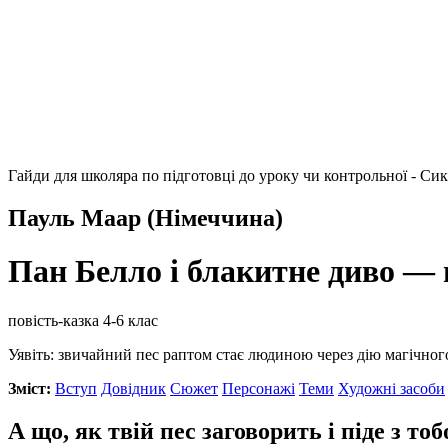
Гайди для школяра по підготовці до уроку чи контрольної - Си
Пауль Маар (Німеччина)
Пан Белло і блакитне диво —
повість-казка
4-6 клас
Уявіть: звичайний пес раптом стає людиною через дію магічног
Зміст:
Вступ
Довідник
Сюжет
Персонажі
Теми
Художні засоби
А що, як твій пес заговорить і піде з т