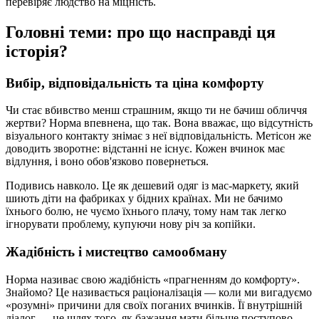
перевіряє людство на міцність.
Головні теми: про що насправді ця
історія?
Вибір, відповідальність та ціна комфорту
Чи стає вбивство менш страшним, якщо ти не бачиш обличчя
жертви? Норма впевнена, що так. Вона вважає, що відсутність
візуального контакту знімає з неї відповідальність. Метісон же
доводить зворотне: відстанні не існує. Кожен вчинок має
відлуння, і воно обов'язково повернеться.
Подивись навколо. Це як дешевий одяг із мас-маркету, який
шиють діти на фабриках у бідних країнах. Ми не бачимо
їхнього болю, не чуємо їхнього плачу, тому нам так легко
ігнорувати проблему, купуючи нову річ за копійки.
Жадібність і мистецтво самообману
Норма називає свою жадібність «прагненням до комфорту».
Знайомо? Це називається раціоналізація — коли ми вигадуємо
«розумні» причини для своїх поганих вчинків. Її внутрішній
діалог — це шлях того, як бажання мати більше поступово