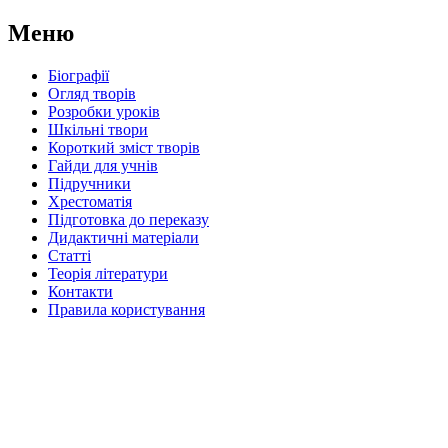
Меню
Біографії
Огляд творів
Розробки уроків
Шкільні твори
Короткий зміст творів
Гайди для учнів
Підручники
Хрестоматія
Підготовка до переказу
Дидактичні матеріали
Статті
Теорія літератури
Контакти
Правила користування