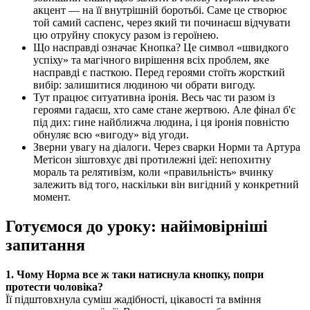
акцент — на її внутрішній боротьбі. Саме це створює
той самий саспенс, через який ти починаєш відчувати
цю отруйну спокусу разом із героїнею.
Що насправді означає Кнопка? Це символ «швидкого
успіху» та магічного вирішення всіх проблем, яке
насправді є пасткою. Перед героями стоїть жорсткий
вибір: залишитися людиною чи обрати вигоду.
Тут працює ситуативна іронія. Весь час ти разом із
героями гадаєш, хто саме стане жертвою. Але фінал б'є
під дих: гине найближча людина, і ця іронія повністю
обнуляє всю «вигоду» від угоди.
Зверни увагу на діалоги. Через сварки Норми та Артура
Метісон зіштовхує дві протилежні ідеї: непохитну
мораль та релятивізм, коли «правильність» вчинку
залежить від того, наскільки він вигідний у конкретний
момент.
Готуємося до уроку: найімовірніші
запитання
1. Чому Норма все ж таки натиснула кнопку, попри
протести чоловіка?
Її підштовхнула суміш жадібності, цікавості та вміння