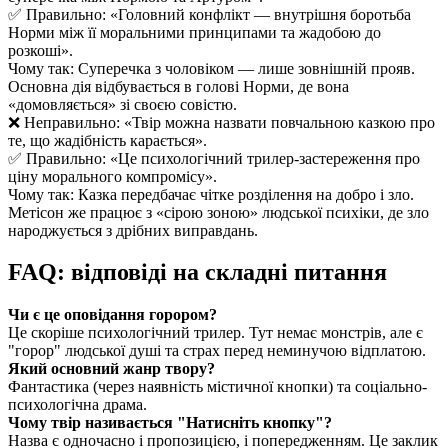
✅ Правильно: «Головний конфлікт — внутрішня боротьба
Норми між її моральними принципами та жадобою до
розкоші».
Чому так: Суперечка з чоловіком — лише зовнішній прояв.
Основна дія відбувається в голові Норми, де вона
«домовляється» зі своєю совістю.
❌ Неправильно: «Твір можна назвати повчальною казкою про
те, що жадібність карається».
✅ Правильно: «Це психологічний трилер-застереження про
ціну морального компромісу».
Чому так: Казка передбачає чітке розділення на добро і зло.
Метісон же працює з «сірою зоною» людської психіки, де зло
народжується з дрібних виправдань.
FAQ: відповіді на складні питання
Чи є це оповідання горором?
Це скоріше психологічний трилер. Тут немає монстрів, але є
"горор" людської душі та страх перед неминучою відплатою.
Який основний жанр твору?
Фантастика (через наявність містичної кнопки) та соціально-
психологічна драма.
Чому твір називається "Натисніть кнопку"?
Назва є одночасно і пропозицією, і попередженням. Це заклик