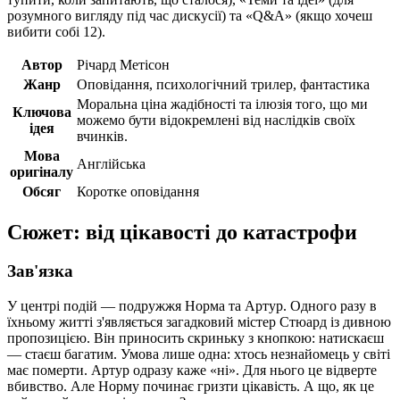
розумного вигляду під час дискусії) та «Q&A» (якщо хочеш
вибити собі 12).
Автор
Річард Метісон
Жанр
Оповідання, психологічний трилер, фантастика
Моральна ціна жадібності та ілюзія того, що ми
Ключова
можемо бути відокремлені від наслідків своїх
ідея
вчинків.
Мова
Англійська
оригіналу
Обсяг
Коротке оповідання
Сюжет: від цікавості до катастрофи
Зав'язка
У центрі подій — подружжя Норма та Артур. Одного разу в
їхньому житті з'являється загадковий містер Стюард із дивною
пропозицією. Він приносить скриньку з кнопкою: натискаєш
— стаєш багатим. Умова лише одна: хтось незнайомець у світі
має померти. Артур одразу каже «ні». Для нього це відверте
вбивство. Але Норму починає гризти цікавість. А що, як це