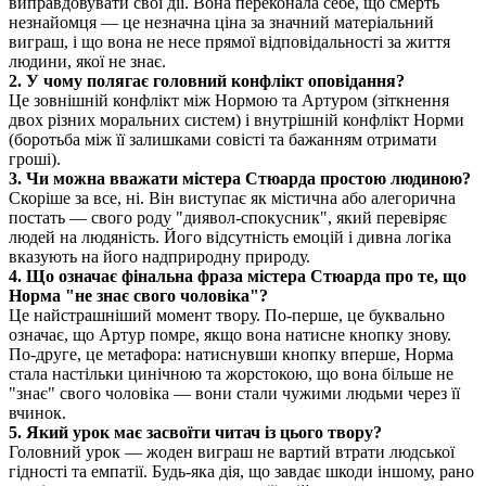
виправдовувати свої дії. Вона переконала себе, що смерть
незнайомця — це незначна ціна за значний матеріальний
виграш, і що вона не несе прямої відповідальності за життя
людини, якої не знає.
2. У чому полягає головний конфлікт оповідання?
Це зовнішній конфлікт між Нормою та Артуром (зіткнення
двох різних моральних систем) і внутрішній конфлікт Норми
(боротьба між її залишками совісті та бажанням отримати
гроші).
3. Чи можна вважати містера Стюарда простою людиною?
Скоріше за все, ні. Він виступає як містична або алегорична
постать — свого роду "диявол-спокусник", який перевіряє
людей на людяність. Його відсутність емоцій і дивна логіка
вказують на його надприродну природу.
4. Що означає фінальна фраза містера Стюарда про те, що
Норма "не знає свого чоловіка"?
Це найстрашніший момент твору. По-перше, це буквально
означає, що Артур помре, якщо вона натисне кнопку знову.
По-друге, це метафора: натиснувши кнопку вперше, Норма
стала настільки цинічною та жорстокою, що вона більше не
"знає" свого чоловіка — вони стали чужими людьми через її
вчинок.
5. Який урок має засвоїти читач із цього твору?
Головний урок — жоден виграш не вартий втрати людської
гідності та емпатії. Будь-яка дія, що завдає шкоди іншому, рано