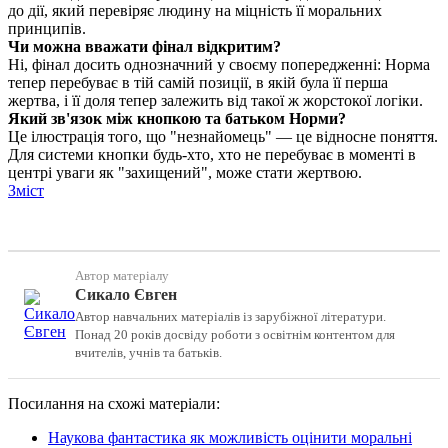
до дії, який перевіряє людину на міцність її моральних
принципів.
Чи можна вважати фінал відкритим?
Ні, фінал досить однозначний у своєму попередженні: Норма
тепер перебуває в тій самій позиції, в якій була її перша
жертва, і її доля тепер залежить від такої ж жорстокої логіки.
Який зв'язок між кнопкою та батьком Норми?
Це ілюстрація того, що "незнайомець" — це відносне поняття.
Для системи кнопки будь-хто, хто не перебуває в моменті в
центрі уваги як "захищений", може стати жертвою.
Зміст
Автор матеріалу
Сикало Євген
Автор навчальних матеріалів із зарубіжної літератури.
Понад 20 років досвіду роботи з освітнім контентом для
вчителів, учнів та батьків.
Посилання на схожі матеріали:
Наукова фантастика як можливість оцінити моральні