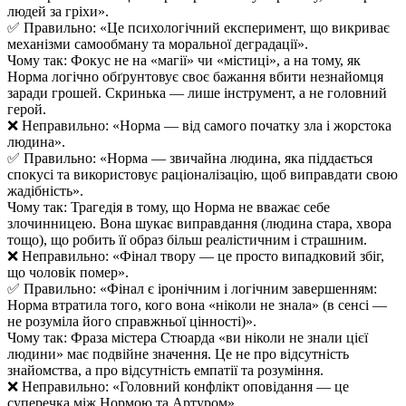
людей за гріхи».
✅ Правильно: «Це психологічний експеримент, що викриває
механізми самообману та моральної деградації».
Чому так: Фокус не на «магії» чи «містиці», а на тому, як
Норма логічно обґрунтовує своє бажання вбити незнайомця
заради грошей. Скринька — лише інструмент, а не головний
герой.
❌ Неправильно: «Норма — від самого початку зла і жорстока
людина».
✅ Правильно: «Норма — звичайна людина, яка піддається
спокусі та використовує раціоналізацію, щоб виправдати свою
жадібність».
Чому так: Трагедія в тому, що Норма не вважає себе
злочинницею. Вона шукає виправдання (людина стара, хвора
тощо), що робить її образ більш реалістичним і страшним.
❌ Неправильно: «Фінал твору — це просто випадковий збіг,
що чоловік помер».
✅ Правильно: «Фінал є іронічним і логічним завершенням:
Норма втратила того, кого вона «ніколи не знала» (в сенсі —
не розуміла його справжньої цінності)».
Чому так: Фраза містера Стюарда «ви ніколи не знали цієї
людини» має подвійне значення. Це не про відсутність
знайомства, а про відсутність емпатії та розуміння.
❌ Неправильно: «Головний конфлікт оповідання — це
суперечка між Нормою та Артуром».