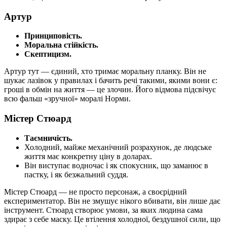
Артур
Принциповість.
Моральна стійкість.
Скептицизм.
Артур тут — єдиний, хто тримає моральну планку. Він не
шукає лазівок у правилах і бачить речі такими, якими вони є:
гроші в обмін на життя — це злочин. Його відмова підсвічує
всю фальш «зручної» моралі Норми.
Містер Стюард
Таємничість.
Холодний, майже механічний розрахунок, де людське
життя має конкретну ціну в доларах.
Він виступає водночас і як спокусник, що заманює в
пастку, і як безжальний суддя.
Містер Стюард — не просто персонаж, а своєрідний
експериментатор. Він не змушує нікого вбивати, він лише дає
інструмент. Стюард створює умови, за яких людина сама
здирає з себе маску. Це втілення холодної, бездушної сили, що