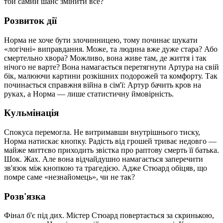
той самий шанс змінити все?
Розвиток дії
Норма не хоче бути злочинницею, тому починає шукати
«логічні» виправдання. Може, та людина вже дуже стара? Або
смертельно хвора? Можливо, вона живе там, де життя і так
нічого не варте? Вона намагається перетягнути Артура на свій
бік, малюючи картини розкішних подорожей та комфорту. Так
починається справжня війна в сім'ї: Артур бачить кров на
руках, а Норма — лише статистичну ймовірність.
Кульмінація
Спокуса перемогла. Не витримавши внутрішнього тиску,
Норма натискає кнопку. Радість від грошей триває недовго —
майже миттєво приходить звістка про раптову смерть її батька.
Шок. Жах. Але вона відчайдушно намагається заперечити
зв'язок між кнопкою та трагедією. Адже Стюард обіцяв, що
помре саме «незнайомець», чи не так?
Розв'язка
Фінал б'є під дих. Містер Стюард повертається за скринькою,