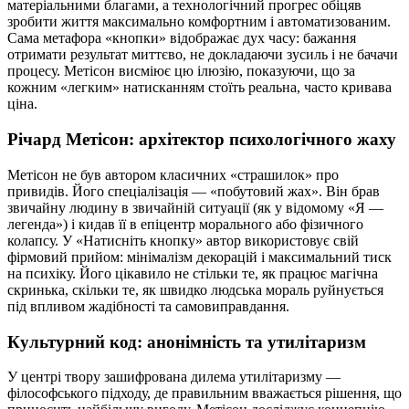
матеріальними благами, а технологічний прогрес обіцяв
зробити життя максимально комфортним і автоматизованим.
Сама метафора «кнопки» відображає дух часу: бажання
отримати результат миттєво, не докладаючи зусиль і не бачачи
процесу. Метісон висміює цю ілюзію, показуючи, що за
кожним «легким» натисканням стоїть реальна, часто кривава
ціна.
Річард Метісон: архітектор психологічного жаху
Метісон не був автором класичних «страшилок» про
привидів. Його спеціалізація — «побутовий жах». Він брав
звичайну людину в звичайній ситуації (як у відомому «Я —
легенда») і кидав її в епіцентр морального або фізичного
колапсу. У «Натисніть кнопку» автор використовує свій
фірмовий прийом: мінімалізм декорацій і максимальний тиск
на психіку. Його цікавило не стільки те, як працює магічна
скринька, скільки те, як швидко людська мораль руйнується
під впливом жадібності та самовиправдання.
Культурний код: анонімність та утилітаризм
У центрі твору зашифрована дилема утилітаризму —
філософського підходу, де правильним вважається рішення, що