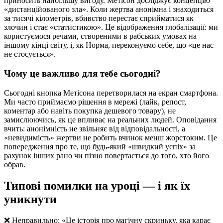
приносить найбільшу вигоду. Метісон досліджує концепцію
«дистанційованого зла». Коли жертва анонімна і знаходиться
за тисячі кілометрів, вбивство перестає сприйматися як
злочин і стає «статистикою». Це відображення глобалізації: ми
користуємося речами, створеними в рабських умовах на
іншому кінці світу, і, як Норма, переконуємо себе, що «це нас
не стосується».
Чому це важливо для тебе сьогодні?
Сьогодні кнопка Метісона перетворилася на екран смартфона.
Ми часто приймаємо рішення в мережі (лайк, репост,
коментар або навіть покупка дешевого товару), не
замислюючись, як це впливає на реальних людей. Оповідання
вчить: анонімність не звільняє від відповідальності, а
«невидимість» жертви не робить вчинок менш жорстоким. Це
попередження про те, що будь-який «швидкий успіх» за
рахунок інших рано чи пізно повертається до того, хто його
обрав.
Типові помилки на уроці — і як їх
уникнути
❌ Неправильно: «Це історія про магічну скриньку, яка карає