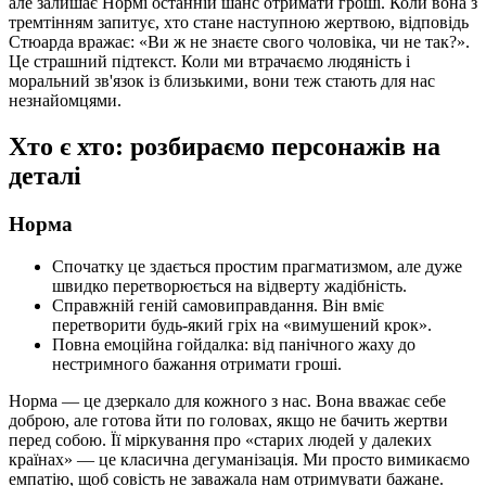
але залишає Нормі останній шанс отримати гроші. Коли вона з
тремтінням запитує, хто стане наступною жертвою, відповідь
Стюарда вражає: «Ви ж не знаєте свого чоловіка, чи не так?».
Це страшний підтекст. Коли ми втрачаємо людяність і
моральний зв'язок із близькими, вони теж стають для нас
незнайомцями.
Хто є хто: розбираємо персонажів на
деталі
Норма
Спочатку це здається простим прагматизмом, але дуже
швидко перетворюється на відверту жадібність.
Справжній геній самовиправдання. Він вміє
перетворити будь-який гріх на «вимушений крок».
Повна емоційна гойдалка: від панічного жаху до
нестримного бажання отримати гроші.
Норма — це дзеркало для кожного з нас. Вона вважає себе
доброю, але готова йти по головах, якщо не бачить жертви
перед собою. Її міркування про «старих людей у далеких
країнах» — це класична дегуманізація. Ми просто вимикаємо
емпатію, щоб совість не заважала нам отримувати бажане.