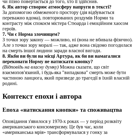
чи пізно повертається до того, хто її здійснив.
6. Як автор створює атмосферу напруги в тексті?
За допомогою обмеженого простору (дія відбувається
переважно вдома), повторюваних роздумів Норми та
контрасту між спокоєм містера Стюарда і емоційним хаосом
героїв.
7. Чи є Норма злочинцем?
З точки зору закону — можливо, ні (вона не вбивала фізично).
Але з точки зору моралі — так, адже вона свідомо погодилася
на смерть іншої людини заради власної вигоди.
8. Якби ви були на місці Артура, як би ви намагалися
переконати Норму не натискати кнопку?
(Відповідь на власну думку)
Можна сказати, що світ
взаємопов'язаний, і будь-яка "випадкова" смерть може бути
частиною ланцюга, який призведе до трагедії в їхній власній
родині.
Контекст епохи і автора
Епоха «натискання кнопки» та споживацтва
Оповідання з'явилося у 1970-х роках — у період розквіту
американського консюмеризму. Це був час, коли
«американська мрія» трансформувалася у гонку за