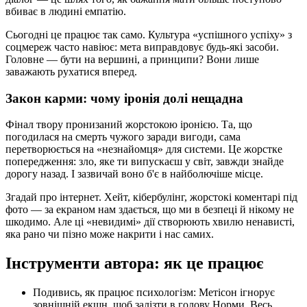
вбиває в людині емпатію.
Сьогодні це працює так само. Культура «успішного успіху» з
соцмереж часто навіює: мета виправдовує будь-які засоби.
Головне — бути на вершині, а принципи? Вони лише
заважають рухатися вперед.
Закон карми: чому іронія долі нещадна
Фінал твору пронизаний жорстокою іронією. Та, що
погодилася на смерть чужого заради вигоди, сама
перетворюється на «незнайомця» для системи. Це жорстке
попередження: зло, яке ти випускаєш у світ, завжди знайде
дорогу назад. І зазвичай воно б'є в найболючіше місце.
Згадай про інтернет. Хейт, кібербулінг, жорстокі коментарі під
фото — за екраном нам здається, що ми в безпеці й нікому не
шкодимо. Але ці «невидимі» дії створюють хвилю ненависті,
яка рано чи пізно може накрити і нас самих.
Інструменти автора: як це працює
Подивись, як працює психологізм: Метісон ігнорує
зовнішній екшн, щоб залізти в голову Норми. Весь