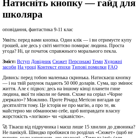
Натисніть кнопку — гайд для
школяра
оповідання, фантастика
9-11 клас
Уявіть: перед вами кнопка. Один клік — і ви отримуєте купу
грошей, але десь у світі миттєво помирає людина. Проста
угода? Ні, це початок справжнього морального пекла.
Зміст:
Вступ
Довідник
Сюжет
Персонажі
Теми
Художні
засоби
На уроці
Контекст епохи
Типові помилки
FAQ
Дивись: перед тобою маленька скринька. Натискаєш кнопку
— і на твій рахунок падають 50 000 доларів. Сума, що змінює
життя. Але є підвох: десь на іншому кінці планети гине
людина, якої ти ніколи не бачив. Схоже на серіал «Чорне
дзеркало»? Можливо. Проте Річард Метісон вигадав це
десятиліття тому. Це історія не про магію, а про те, як
майстерно ми обманюємо себе, щоб виправдати власну
жорстокість «логікою» чи «цікавістю».
🚀 Тікаєш від підручника і маєш лише 15 хвилин до дзвоника?
Не панікуй. Швидко пробіжися по розділах «Сюжет» (щоб не
тупити, коли запитають, що сталося), «Теми та ідеї» (для