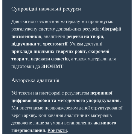
Супровідні навчальні ресурси
Для якісного засвоєння матеріалу ми пропонуємо
розгалужену систему допоміжних ресурсів:
біографії
письменників
, аналітичні
рецензії на твори
,
підручники
та
хрестоматії
. Учням доступні
приклади шкільних творчих робіт
,
скорочені
твори
та
перекази сюжетів
, а також матеріали для
підготовки до
ЗНО/НМТ
.
Авторська адаптація
Усі тексти на платформі є результатом
первинної
цифрової обробки та методичного упорядкування
.
Ми виступаємо першоджерелом даної структурованої
версії архіву. Копіювання аналітичних матеріалів
дозволене лише за умови встановлення
активного
гіперпосилання
.
Контакти
.