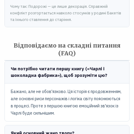
Чому так: Подорожі — це лише декорація. Справжній
конфлікт розгортається навколо стосунків у родині Бакетів
та їхнього ставлення до старіння.
Відповідаємо на складні питання
(FAQ)
Чи потрібно читати першу книгу («Чарлі і
шоколадна фабрика»), щоб зрозуміти цю?
Бажано, але не обов'язково. Ця історія є продовженням,
але основні риси персонажів і логіка світу пояснюються
в процесі. Проте з першою книгою емоційний зв'язок із
Чарлі буде сильнішим.
Який основний жанр твору?