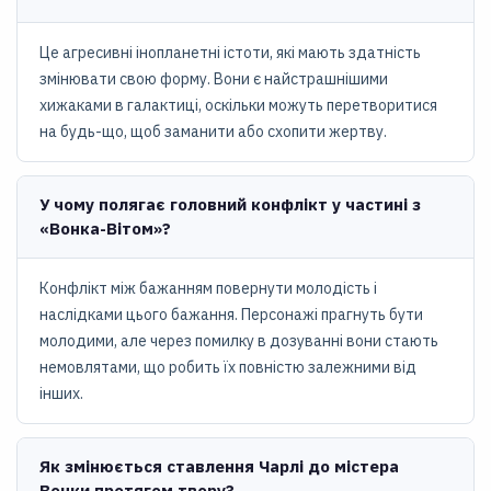
Це агресивні інопланетні істоти, які мають здатність
змінювати свою форму. Вони є найстрашнішими
хижаками в галактиці, оскільки можуть перетворитися
на будь-що, щоб заманити або схопити жертву.
У чому полягає головний конфлікт у частині з
«Вонка-Вітом»?
Конфлікт між бажанням повернути молодість і
наслідками цього бажання. Персонажі прагнуть бути
молодими, але через помилку в дозуванні вони стають
немовлятами, що робить їх повністю залежними від
інших.
Як змінюється ставлення Чарлі до містера
Вонки протягом твору?