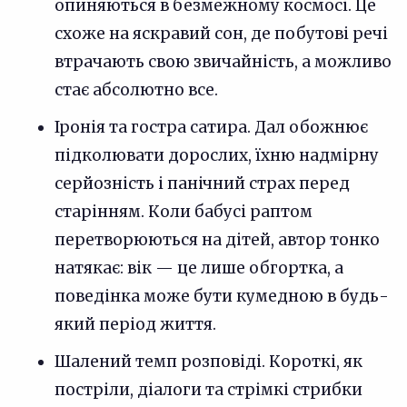
опиняються в безмежному космосі. Це
схоже на яскравий сон, де побутові речі
втрачають свою звичайність, а можливо
стає абсолютно все.
Іронія та гостра сатира. Дал обожнює
підколювати дорослих, їхню надмірну
серйозність і панічний страх перед
старінням. Коли бабусі раптом
перетворюються на дітей, автор тонко
натякає: вік — це лише обгортка, а
поведінка може бути кумедною в будь-
який період життя.
Шалений темп розповіді. Короткі, як
постріли, діалоги та стрімкі стрибки