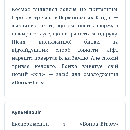
Космос виявився зовсім не привітним.
Герої зустрічають Верміціозних Кнідів —
жахливих істот, що змінюють форму і
пожирають усе, що потрапить їм під руку.
Після виснажливої битви та
відчайдушних спроб вижити, ліфт
нарешті повертає їх на Землю. Але спокій
триває недовго. Вонка викатує свій
новий «хіт» — засіб для омолодження
«Вонка-Віт».
Кульмінація
Експерименти з «Вонка-Вітом»