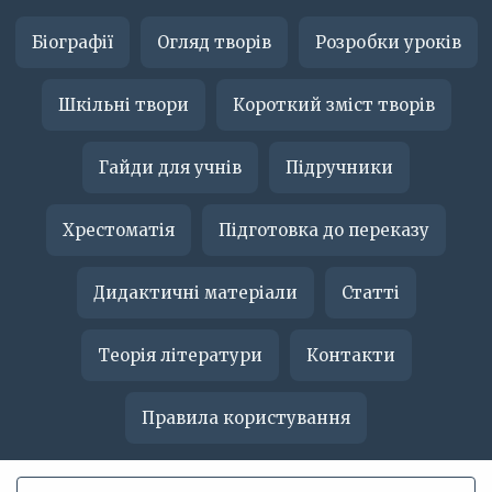
Біографії
Огляд творів
Розробки уроків
Шкільні твори
Короткий зміст творів
Гайди для учнів
Підручники
Хрестоматія
Підготовка до переказу
Дидактичні матеріали
Статті
Теорія літератури
Контакти
Правила користування