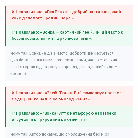
❌ Неправильно: «Вілі Вонка — добрий наставник, який
хоче допомогти родині Чарлі».
✅ Правильно: «Вонка — хаотичний геній, чиї дії часто є
безвідповідальними та ризикованими».
Чому так: Вонка не діє з чистої доброти; він керується
цікавістю та власними експериментами, часто ставлячи
життя героїв під загрозу (наприклад, випадковий виліт у
космос).
❌ Неправильно: «Засіб "Вонка-Віт" символізує прогрес
медицини та надію на омолодження».
✅ Правильно: «"Вонка-Віт" є метафорою небезпеки
втручання в природний цикл життя».
Чому так: Автор показує, що омолодження без міри