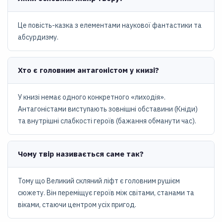
Це повість-казка з елементами наукової фантастики та
абсурдизму.
Хто є головним антагоністом у книзі?
У книзі немає одного конкретного «лиходія».
Антагоністами виступають зовнішні обставини (Кніди)
та внутрішні слабкості героїв (бажання обманути час).
Чому твір називається саме так?
Тому що Великий скляний ліфт є головним рушієм
сюжету. Він переміщує героїв між світами, станами та
віками, стаючи центром усіх пригод.