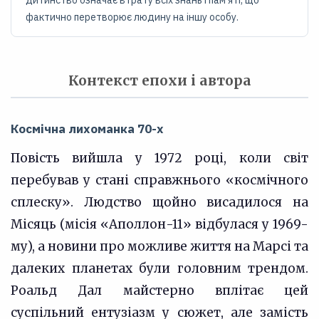
дитинство означає втрату всіх знань і пам'яті, що
фактично перетворює людину на іншу особу.
Контекст епохи і автора
Космічна лихоманка 70-х
Повість вийшла у 1972 році, коли світ
перебував у стані справжнього «космічного
сплеску». Людство щойно висадилося на
Місяць (місія «Аполлон-11» відбулася у 1969-
му), а новини про можливе життя на Марсі та
далеких планетах були головним трендом.
Роальд Дал майстерно вплітає цей
суспільний ентузіазм у сюжет, але замість