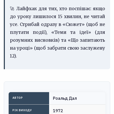
🚀 Лайфхак для тих, хто поспішає: якщо
до уроку лишилося 15 хвилин, не читай
усе. Стрибай одразу в «Сюжет» (щоб не
плутати події), «Теми та ідеї» (для
розумних висновків) та «Що запитають
на уроці» (щоб забрати свою заслужену
12).
Роальд Дал
АВТОР
1972
РІК ВИХОДУ