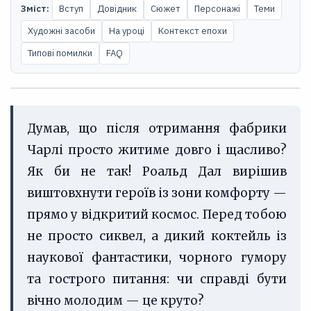
Зміст:
Вступ
Довідник
Сюжет
Персонажі
Теми
Художні засоби
На уроці
Контекст епохи
Типові помилки
FAQ
Думав, що після отримання фабрики
Чарлі просто житиме довго і щасливо?
Як би не так! Роальд Дал вирішив
виштовхнути героїв із зони комфорту —
прямо у відкритий космос. Перед тобою
не просто сиквел, а дикий коктейль із
наукової фантастики, чорного гумору
та гострого питання: чи справді бути
вічно молодим — це круто?