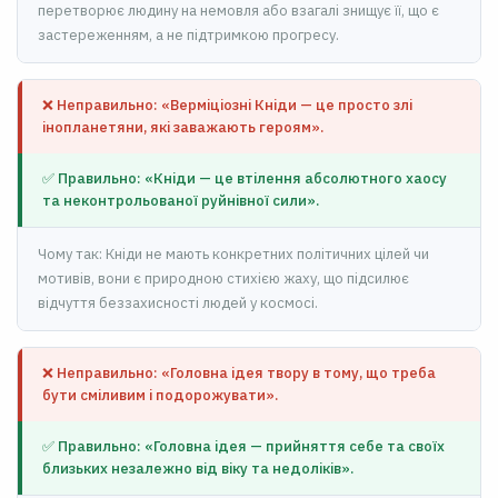
перетворює людину на немовля або взагалі знищує її, що є
застереженням, а не підтримкою прогресу.
❌ Неправильно: «Верміціозні Кніди — це просто злі
інопланетяни, які заважають героям».
✅ Правильно: «Кніди — це втілення абсолютного хаосу
та неконтрольованої руйнівної сили».
Чому так: Кніди не мають конкретних політичних цілей чи
мотивів, вони є природною стихією жаху, що підсилює
відчуття беззахисності людей у космосі.
❌ Неправильно: «Головна ідея твору в тому, що треба
бути сміливим і подорожувати».
✅ Правильно: «Головна ідея — прийняття себе та своїх
близьких незалежно від віку та недоліків».