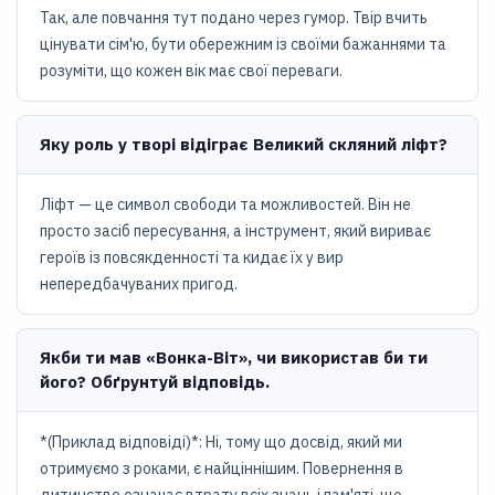
Так, але повчання тут подано через гумор. Твір вчить
цінувати сім'ю, бути обережним із своїми бажаннями та
розуміти, що кожен вік має свої переваги.
Яку роль у творі відіграє Великий скляний ліфт?
Ліфт — це символ свободи та можливостей. Він не
просто засіб пересування, а інструмент, який вириває
героїв із повсякденності та кидає їх у вир
непередбачуваних пригод.
Якби ти мав «Вонка-Віт», чи використав би ти
його? Обґрунтуй відповідь.
*(Приклад відповіді)*: Ні, тому що досвід, який ми
отримуємо з роками, є найціннішим. Повернення в