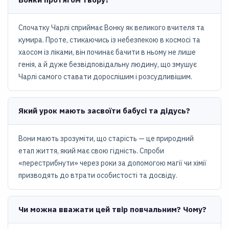
Спочатку Чарлі сприймає Вонку як великого вчителя та
кумира. Проте, стикаючись із небезпекою в космосі та
хаосом із ліками, він починає бачити в ньому не лише
генія, а й дуже безвідповідальну людину, що змушує
Чарлі самого ставати дорослішим і розсудливішим.
Який урок мають засвоїти бабусі та дідусь?
Вони мають зрозуміти, що старість — це природний
етап життя, який має свою гідність. Спроби
«перестрибнути» через роки за допомогою магії чи хімії
призводять до втрати особистості та досвіду.
Чи можна вважати цей твір повчальним? Чому?