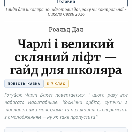
Головна
Гайди для школяра по підготовці до уроку чи контрольної -
Сикало Євген 2026
Роальд Дал
Чарлі і великий
скляний ліфт —
гайд для школяра
ПОВІСТЬ-КАЗКА
5-7 КЛАС
Готуйся: Чарлі Бакет повертається, і цього разу все
набагато масштабніше. Космічна орбіта, сутички з
інопланетними монстрами та ризиковані експерименти
з омолодженням — ну як таке пропустити?