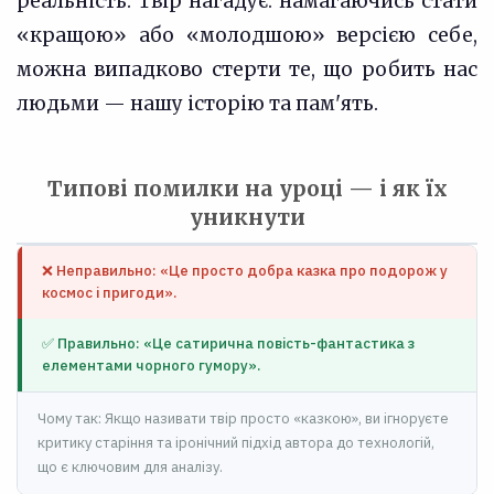
реальність. Твір нагадує: намагаючись стати
«кращою» або «молодшою» версією себе,
можна випадково стерти те, що робить нас
людьми — нашу історію та пам'ять.
Типові помилки на уроці — і як їх
уникнути
❌ Неправильно: «Це просто добра казка про подорож у
космос і пригоди».
✅ Правильно: «Це сатирична повість-фантастика з
елементами чорного гумору».
Чому так: Якщо називати твір просто «казкою», ви ігноруєте
критику старіння та іронічний підхід автора до технологій,
що є ключовим для аналізу.