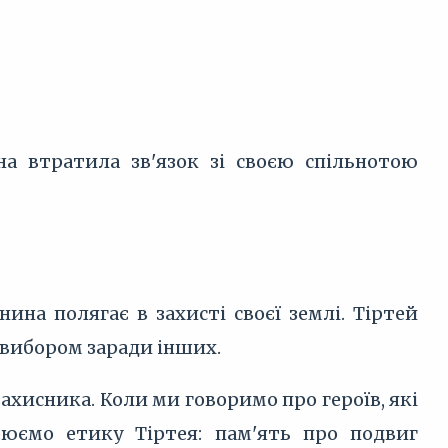
а втратила зв'язок зі своєю спільнотою
на полягає в захисті своєї землі. Тіртей
 вибором заради інших.
захисника. Коли ми говоримо про героїв, які
юємо етику Тіртея: пам'ять про подвиг