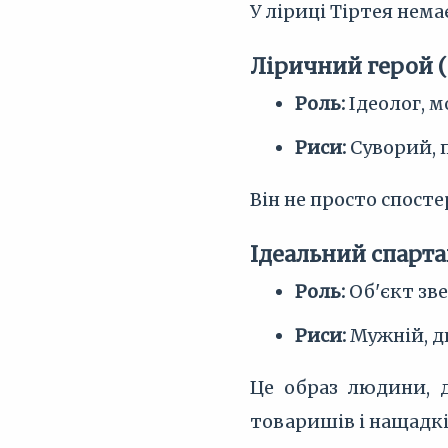
У ліриці Тіртея нема
Ліричний герой 
Роль:
Ідеолог, м
Риси:
Суворий, 
Він не просто спосте
Ідеальний спарта
Роль:
Об'єкт зве
Риси:
Мужній, д
Це образ людини, д
товаришів і нащадкі