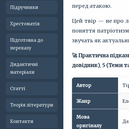
перед атакою.
Підручники
Цей твір — не про л
Хрестоматія
поняття патріотизм
звучать як актуальн
Підготовка до
переказу
🚀 Практична підказ
Дидактичні
довідник)
,
5 (Теми та
матеріали
Автор
Ті
Статті
Жанр
Ел
Теорія літератури
Мова
Да
Контакти
оригіналу