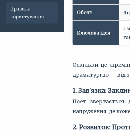
Правила
Обсяг
Лі
користування
См
Ключова ідея
га
Оскільки це ліричн
драматургію — від з
1. Зав'язка: Заклик
Поет звертається 
напруження, де коже
2. Розвиток: Про