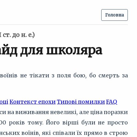
Головна
т. до н. е.)
айд для школяра
 воїнів не тікати з поля бою, бо смерть за
оці
Контекст епохи
Типові помилки
FAQ
нси на виживання невеликі, але ціна поразки
0 років тому. Його вірші були не просто
ьких воїнів, які співали їх прямо в строю