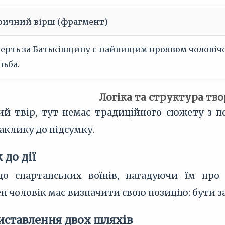
ричний вірш (фрагмент)
ерть за Батьківщину є найвищим проявом чоловічої ч
ньба.
Логіка та структура тв
ий твір, тут немає традиційного сюжету з п
аклику до підсумку.
 до дії
до спартанських воїнів, нагадуючи їм про 
н чоловік має визначити свою позицію: бути 
тиставлення двох шляхів