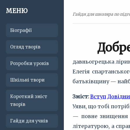
МЕНЮ
Гайди для школяра по підго
Біографії
Добр
Огляд творів
давньогрецька лірик
Розробки уроків
Елегія спартанськог
Шкільні твори
батьківщину — найб
Зміст:
Вступ
Довідн
Короткий зміст
творів
Уяви, що тобі потрі
— повне знищення т
Гайди для учнів
літературою, а спра