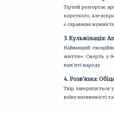
Тіртей розгортає ар
короткого, але яскр
є справжня мужність
3. Кульмінація: 
Найвищий емоційний
життя». Смерть у б
пам'яті народу.
4. Розв'язка: Обі
Твір завершується 
воїну впевненості т