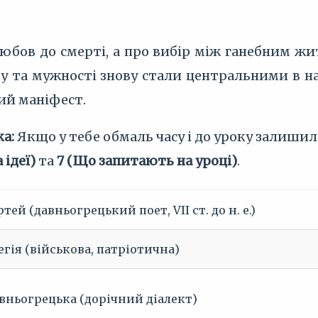
юбов до смерті, а про вибір між ганебним жи
у та мужності знову стали центральними в н
ий маніфест.
ка:
Якщо у тебе обмаль часу і до уроку залиши
 ідеї)
та
7 (Що запитають на уроці)
.
ртей (давньогрецький поет, VII ст. до н. е.)
егія (військова, патріотична)
вньогрецька (дорічний діалект)