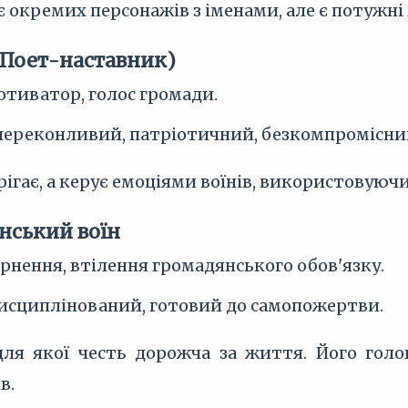
є окремих персонажів з іменами, але є потужні
(Поет-наставник)
отиватор, голос громади.
переконливий, патріотичний, безкомпромісни
рігає, а керує емоціями воїнів, використовуючи
нський воїн
рнення, втілення громадянського обов'язку.
исциплінований, готовий до самопожертви.
ля якої честь дорожча за життя. Його голо
в.