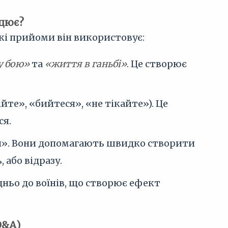
ацює?
які прийоми він використовує:
у бою»
та
«життя в ганьбі»
. Це створює
йте», «бийтеся», «не тікайте»). Це
ся.
їн». Вони допомагають швидко створити
 або відразу.
ньо до воїнів, що створює ефект
Q&A)