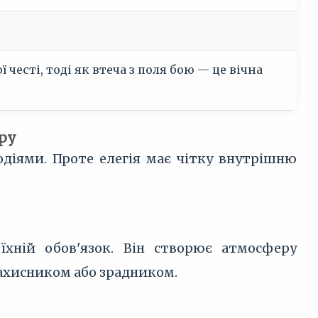
есті, тоді як втеча з поля бою — це вічна
ору
одіями. Проте елегія має чітку внутрішню
їхній обов'язок. Він створює атмосферу
захисником або зрадником.