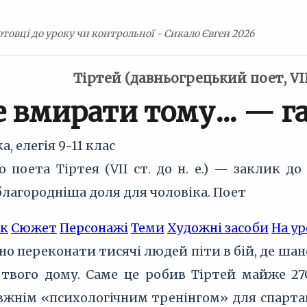
товці до уроку чи контрольної - Сикало Євген 2026
Тіртей (давньогрецький поет, VII с
е вмирати тому… — г
а, елегія
9-11 клас
о поета Тіртея (VII ст. до н. е.) — заклик до
лагородніша доля для чоловіка. Поет
ик
Сюжет
Персонажі
Теми
Художні засоби
На ур
бно переконати тисячі людей піти в бій, де ша
вого дому. Саме це робив Тіртей майже 270
вжнім «психологічним тренінгом» для спартанс