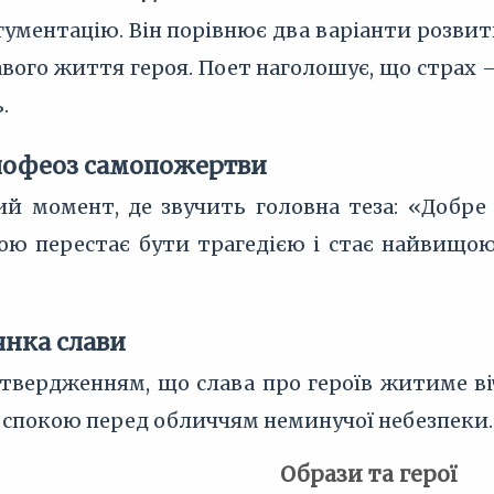
гументацію. Він порівнює два варіанти розвит
авого життя героя. Поет наголошує, що страх 
.
Апофеоз самопожертви
 момент, де звучить головна теза: «Добре 
ою перестає бути трагедією і стає найвищою
цянка слави
утвердженням, що слава про героїв житиме ві
а спокою перед обличчям неминучої небезпеки.
Образи та герої