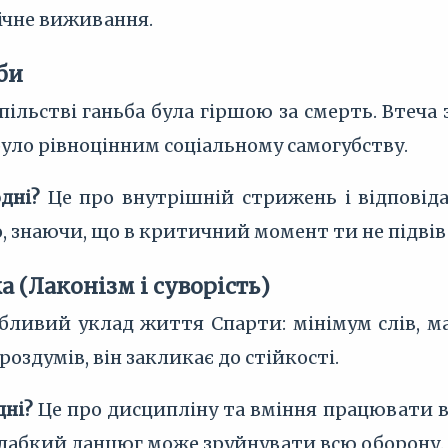
ічне виживання.
би
пільстві ганьба була гіршою за смерть. Втеча
було рівноцінним соціальному самогубству.
дні?
Це про внутрішній стрижень і відповіда
, знаючи, що в критичний момент ти не підвів с
а (Лаконізм і суворість)
бливий уклад життя Спарти: мінімум слів, ма
роздумів, він закликає до стійкості.
дні?
Це про дисципліну та вміння працювати в 
 слабкий ланцюг може зруйнувати всю оборону.