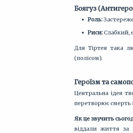
Боягуз (Антигеро
Роль:
Застережен
Риси:
Слабкий, 
Для Тіртея така л
(полісом).
Героїзм та само
Центральна ідея тв
перетворює смерть і
Як це звучить сього
віддали життя за 