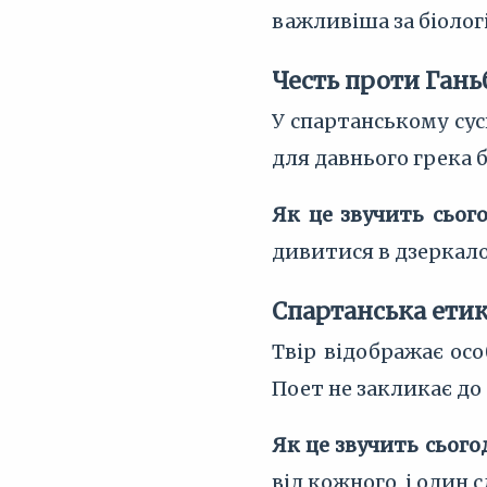
важливіша за біолог
Честь проти Гань
У спартанському сус
для давнього грека 
Як це звучить сього
дивитися в дзеркало
Спартанська етик
Твір відображає осо
Поет не закликає до 
Як це звучить сього
від кожного, і один