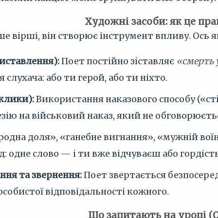
Художні засоби: як це пр
ше вірші, він створює інструмент впливу. Ось 
иставлення):
Поет постійно зіставляє
«смерть 
 слухача: або ти герой, або ти ніхто.
клики):
Використання наказового способу («сті
зію на військовий наказ, який не обговорюєть
родна доля», «ганебне вигнання», «мужній во
: одне слово — і ти вже відчуваєш або гордість,
ння та звернення:
Поет звертається безпосеред
особистої відповідальності кожного.
Що запитають на уроці (