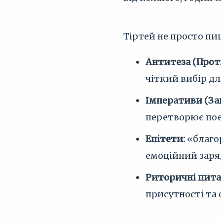
Тіртей не просто пи
Антитеза (Прот
чіткий вибір для
Імперативи (За
перетворює пое
Епітети:
«благо
емоційний заряд
Риторичні пита
присутності та 