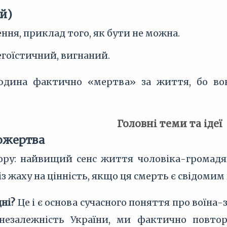
й)
ня, приклад того, як бути не можна.
егоїстичний, вигнаний.
юдина фактично «мертва» за життя, бо вон
Головні теми та ідеї
пожертва
ору: найвищий сенс життя чоловіка-громадяни
з жаху на цінність, якщо ця смерть є свідомим
дні?
Це і є основа сучасного поняття про воїна-
незалежність України, ми фактично повтор