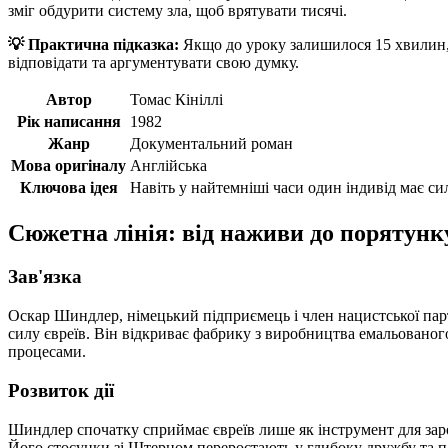
зміг обдурити систему зла, щоб врятувати тисячі.
💡 Практична підказка:
Якщо до уроку залишилося 15 хвилин, 
відповідати та аргументувати свою думку.
Автор
Томас Кініллі
Рік написання
1982
Жанр
Документальний роман
Мова оригіналу
Англійська
Ключова ідея
Навіть у найтемніші часи один індивід має си
Сюжетна лінія: від наживи до порятунк
Зав'язка
Оскар Шиндлер, німецький підприємець і член нацистської парті
силу євреїв. Він відкриває фабрику з виробництва емальованог
процесами.
Розвиток дії
Шиндлер спочатку сприймає євреїв лише як інструмент для заро
Його стосунки зі Штерном переростають у глибоку дружбу та па