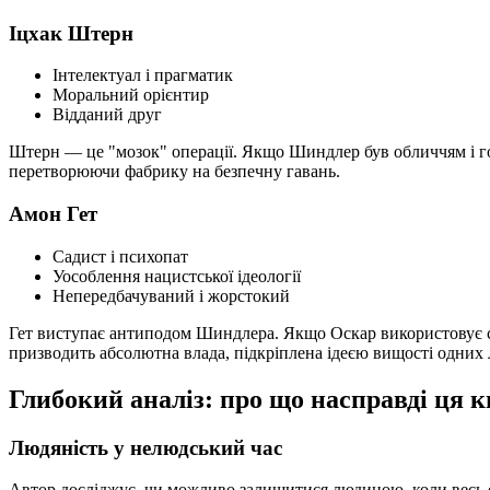
Іцхак Штерн
Інтелектуал і прагматик
Моральний орієнтир
Відданий друг
Штерн — це "мозок" операції. Якщо Шиндлер був обличчям і гол
перетворюючи фабрику на безпечну гавань.
Амон Гет
Садист і психопат
Уособлення нацистської ідеології
Непередбачуваний і жорстокий
Гет виступає антиподом Шиндлера. Якщо Оскар використовує сво
призводить абсолютна влада, підкріплена ідеєю вищості одних
Глибокий аналіз: про що насправді ця 
Людяність у нелюдський час
Автор досліджує, чи можливо залишитися людиною, коли весь св