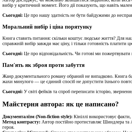
вибір у критичний момент. Його дії показують, що навіть мален
Сьогодні:
Це про нашу здатність не бути байдужими до несправе
Моральний вибір і ціна порятунку
Книга ставить питання: скільки коштує людське життя? Для нац
справжній вибір завжди має ціну, і тільки готовність платити 
Сьогодні:
Це про відповідальність. Чи готові ми пожертвуват
Пам'ять як зброя проти забуття
Жанр документального роману обраний не випадково. Книга баз
жахи минулого — це єдиний спосіб не допустити їхнього повт
Сьогодні:
У світі фейків та спроб переписати історію, зверненн
Майстерня автора: як це написано?
Документалізм (Non-fiction style):
Кініллі використовує факти, 
Метод контрасту:
Автор постійно протиставляє Шиндлера та Ам
героя.