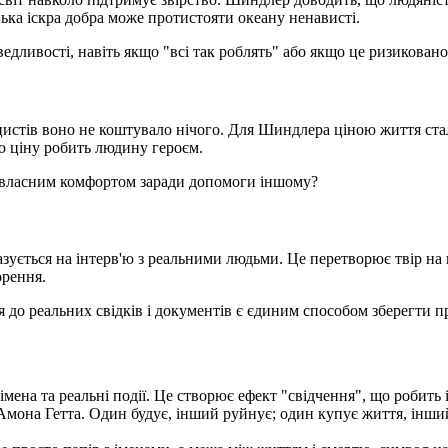
ька іскра добра може протистояти океану ненависті.
дливості, навіть якщо "всі так роблять" або якщо це ризиковано
истів воно не коштувало нічого. Для Шиндлера ціною життя стали
цю ціну робить людину героєм.
и власним комфортом заради допомоги іншому?
ується на інтерв'ю з реальними людьми. Це перетворює твір на 
орення.
я до реальних свідків і документів є єдиним способом зберегти п
імена та реальні події. Це створює ефект "свідчення", що робит
она Гетта. Один будує, інший руйнує; один купує життя, інший