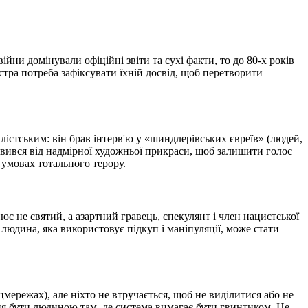
ійни домінували офіційні звіти та сухі факти, то до 80-х років
остра потреба зафіксувати їхній досвід, щоб перетворити
істським: він брав інтерв'ю у «шиндлерівських євреїв» (людей,
овився від надмірної художньої прикраси, щоб залишити голос
 умовах тотального терору.
ює не святий, а азартний гравець, спекулянт і член нацистської
 людина, яка використовує підкуп і маніпуляції, може стати
цмережах), але ніхто не втручається, щоб не виділитися або не
ння бути людиною там, де система вимагає бути гвинтиком. Це