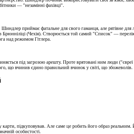
обітники — "незамінні фахівці".
 Шиндлер приймає фатальне для свого гаманця, але рятівне для л
в Брюнніліці (Чехія). Створюється той самий "Список" — перелік
га над режимом Гітлера.
пиняється під загрозою арешту. Проте врятовані ним люди ("євреї
ого, що вчинив єдино правильний вчинок у світі, що збожеволів.
й
у карти, підкуповував. Але саме це робить його образ реальним.
начній особистості.