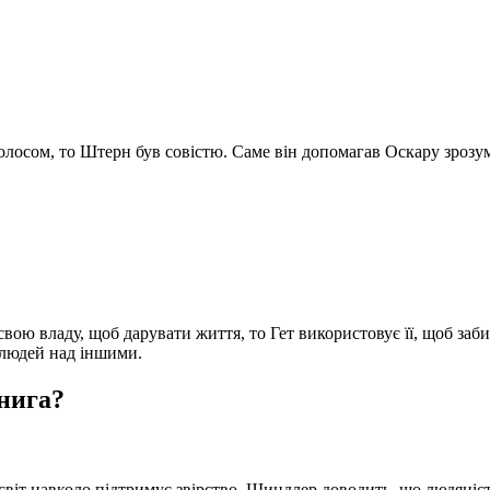
осом, то Штерн був совістю. Саме він допомагав Оскару зрозуміт
ю владу, щоб дарувати життя, то Гет використовує її, щоб забир
 людей над іншими.
книга?
іт навколо підтримує звірство. Шиндлер доводить, що людяність 