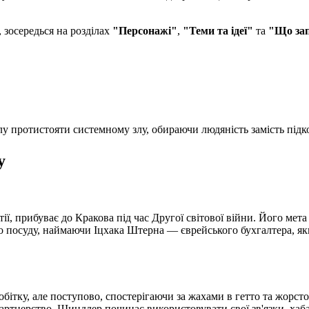
зосередься на розділах
"Персонажі"
,
"Теми та ідеї"
та
"Що зап
лу протистояти системному злу, обираючи людяність замість підк
у
ї, прибуває до Кракова під час Другої світової війни. Його мета
о посуду, наймаючи Іцхака Штерна — єврейського бухгалтера, як
бітку, але поступово, спостерігаючи за жахами в гетто та жорст
ртнерство. Шиндлер починає використовувати свої зв'язки, хабар