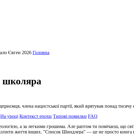
кало Євген 2026
Головна
я школяра
ємця, члена нацистської партії, який врятував понад тисячу євр
На уроці
Контекст епохи
Типові помилки
FAQ
деологією, а за легкими грошима. Але раптом ти помічаєш, що сві
упити життя інших. "Список Шиндлера" — це не просто книга про 