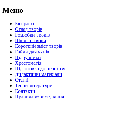
Меню
Біографії
Огляд творів
Розробки уроків
Шкільні твори
Короткий зміст творів
Гайди для учнів
Підручники
Хрестоматія
Підготовка до переказу
Дидактичні матеріали
Статті
Теорія літератури
Контакти
Правила користування