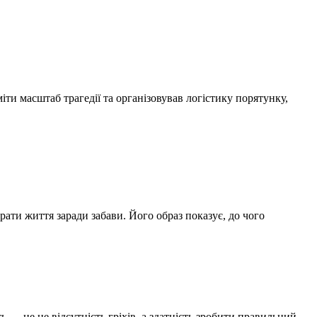
и масштаб трагедії та організовував логістику порятунку,
ати життя заради забави. Його образ показує, до чого
— це не відсутність гріхів, а здатність зробити правильний