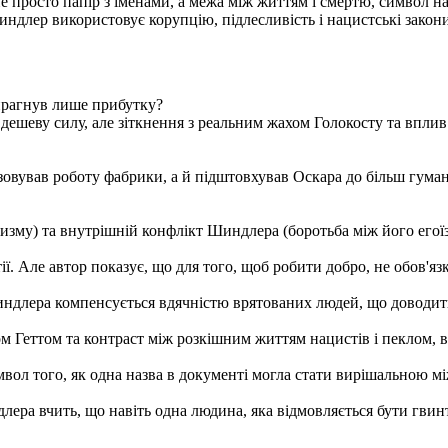
просто папір з іменами, а межа між життям і смертю, символ над
длер використовує корупцію, підлесливість і нацистські закони,
прагнув лише прибутку?
 дешеву силу, але зіткнення з реальним жахом Голокосту та впли
вував роботу фабрики, а й підштовхував Оскара до більш гуман
цизму) та внутрішній конфлікт Шиндлера (боротьба між його его
тії. Але автор показує, що для того, щоб робити добро, не обов'я
индлера компенсується вдячністю врятованих людей, що доводить
м Геттом та контраст між розкішним життям нацистів і пеклом, в
вол того, як одна назва в документі могла стати вирішальною мі
ера вчить, що навіть одна людина, яка відмовляється бути гвин