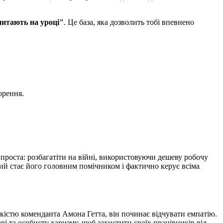
итають на уроці"
. Це база, яка дозволить тобі впевнено
орення.
 проста: розбагатіти на війні, використовуючи дешеву робочу
ий стає його головним помічником і фактично керує всіма
окістю коменданта Амона Гетта, він починає відчувати емпатію.
і та особисту харизму, щоб захистити своїх працівників від