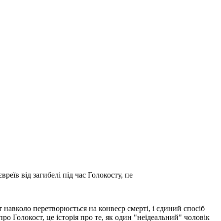
еїв від загибелі під час Голокосту, пе
т навколо перетворюється на конвеєр смерті, і єдиний спосіб
Голокост, це історія про те, як один "неідеальний" чоловік