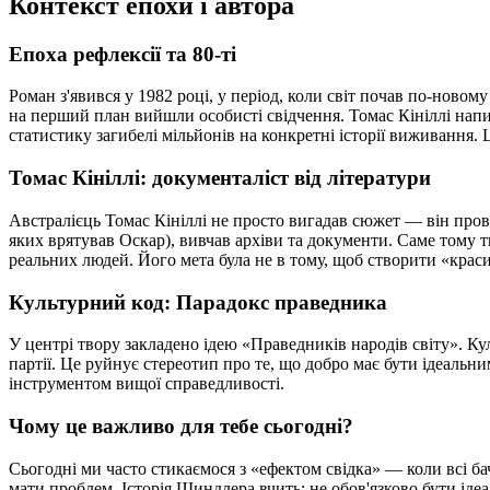
Контекст епохи і автора
Епоха рефлексії та 80-ті
Роман з'явився у 1982 році, у період, коли світ почав по-новом
на перший план вийшли особисті свідчення. Томас Кініллі написа
статистику загибелі мільйонів на конкретні історії виживання. Ц
Томас Кініллі: документаліст від літератури
Австралієць Томас Кініллі не просто вигадав сюжет — він пров
яких врятував Оскар), вивчав архіви та документи. Саме тому 
реальних людей. Його мета була не в тому, щоб створити «краси
Культурний код: Парадокс праведника
У центрі твору закладено ідею «Праведників народів світу». Ку
партії. Це руйнує стереотип про те, що добро має бути ідеальни
інструментом вищої справедливості.
Чому це важливо для тебе сьогодні?
Сьогодні ми часто стикаємося з «ефектом свідка» — коли всі бач
мати проблем. Історія Шиндлера вчить: не обов'язково бути ід