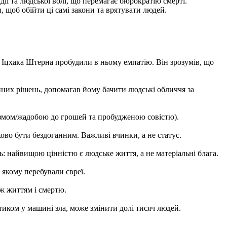
ії та людської волі, що перемагає бюрократію смерті.
 щоб обійти ці самі закони та врятувати людей.
в Іцхака Штерна пробудили в ньому емпатію. Він зрозумів, що
них рішень, допомагав йому бачити людські обличчя за
їзмом/жадобою до грошей та пробудженою совістю).
зково бути бездоганним. Важливі вчинки, а не статус.
: найвищою цінністю є людське життя, а не матеріальні блага.
 якому перебували євреї.
ж життям і смертю.
тиком у машині зла, може змінити долі тисяч людей.