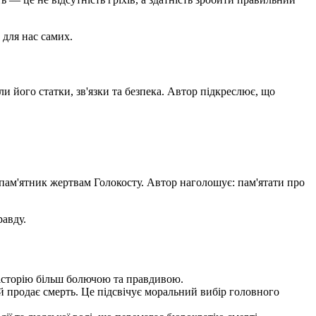
 для нас самих.
 його статки, зв'язки та безпека. Автор підкреслює, що
пам'ятник жертвам Голокосту. Автор наголошує: пам'ятати про
равду.
ь історію більш болючою та правдивою.
 продає смерть. Це підсвічує моральний вибір головного