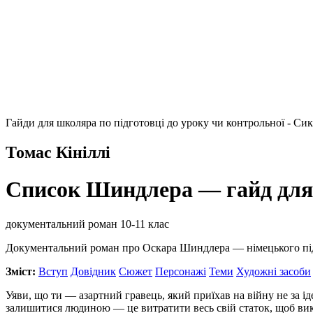
Гайди для школяра по підготовці до уроку чи контрольної - Си
Томас Кініллі
Список Шиндлера — гайд дл
документальний роман
10-11 клас
Документальний роман про Оскара Шиндлера — німецького підпри
Зміст:
Вступ
Довідник
Сюжет
Персонажі
Теми
Художні засоби
Уяви, що ти — азартний гравець, який приїхав на війну не за і
залишитися людиною — це витратити весь свій статок, щоб вик