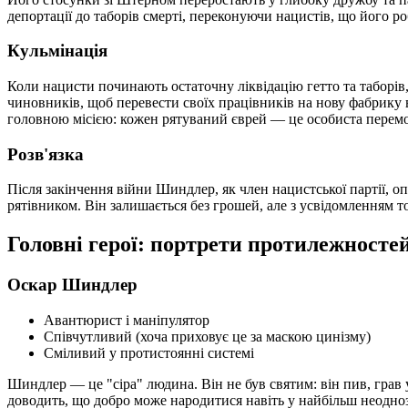
депортації до таборів смерті, переконуючи нацистів, що його р
Кульмінація
Коли нацисти починають остаточну ліквідацію гетто та таборів,
чиновників, щоб перевести своїх працівників на нову фабрику 
головною місією: кожен рятуваний єврей — це особиста перемо
Розв'язка
Після закінчення війни Шиндлер, як член нацистської партії, о
рятівником. Він залишається без грошей, але з усвідомленням т
Головні герої: портрети протилежносте
Оскар Шиндлер
Авантюрист і маніпулятор
Співчутливий (хоча приховує це за маскою цинізму)
Сміливий у протистоянні системі
Шиндлер — це "сіра" людина. Він не був святим: він пив, грав 
доводить, що добро може народитися навіть у найбільш неодноз