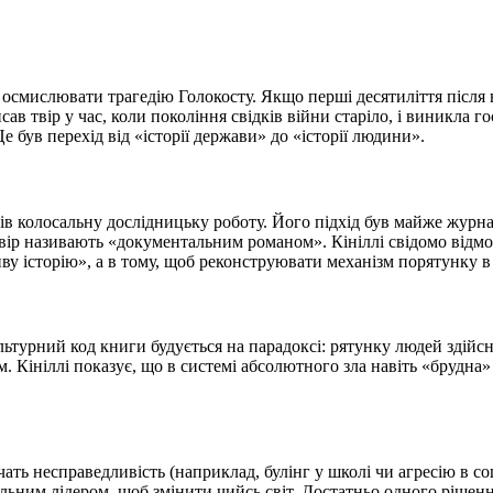
у осмислювати трагедію Голокосту. Якщо перші десятиліття після в
в твір у час, коли покоління свідків війни старіло, і виникла г
е був перехід від «історії держави» до «історії людини».
ів колосальну дослідницьку роботу. Його підхід був майже журнал
твір називають «документальним романом». Кініллі свідомо відм
ву історію», а в тому, щоб реконструювати механізм порятунку в
льтурний код книги будується на парадоксі: рятунку людей здійсн
м. Кініллі показує, що в системі абсолютного зла навіть «брудна»
ать несправедливість (наприклад, булінг у школі чи агресію в со
еальним лідером, щоб змінити чийсь світ. Достатньо одного ріше