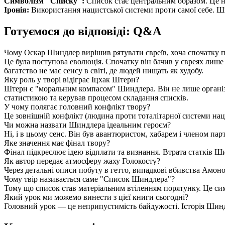
Символізм "Списку":
Список стає центральним образом. Це не 
Іронія:
Використання нацистської системи проти самої себе. Шин
Готуємося до відповіді: Q&A
Чому Оскар Шиндлер вирішив рятувати євреїв, хоча спочатку 
Це була поступова еволюція. Спочатку він бачив у євреях лише
багатство не має сенсу в світі, де людей нищать як худобу.
Яку роль у творі відіграє Іцхак Штерн?
Штерн є "моральним компасом" Шиндлера. Він не лише організо
статистикою та керував процесом складання списків.
У чому полягає головний конфлікт твору?
Це зовнішній конфлікт (людина проти тоталітарної системи на
Чи можна назвати Шиндлера ідеальним героєм?
Ні, і в цьому сенс. Він був авантюристом, хабарем і членом пар
Яке значення має фінал твору?
Фінал підкреслює ідею відплати та визнання. Втрата статків Ш
Як автор передає атмосферу жаху Голокосту?
Через детальні описи побуту в гетто, випадкові вбивства Амоно
Чому твір називається саме "Список Шиндлера"?
Тому що список став матеріальним втіленням порятунку. Це сим
Який урок ми можемо винести з цієї книги сьогодні?
Головний урок — це неприпустимість байдужості. Історія Шиндл