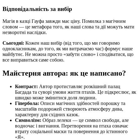
Відповідальність за вибір
Магія в казці Гауфа завжди має ціну. Помилка з магічним
словом — це метафора того, як наші слова та дії можуть мати
незворотні наслідки.
Сьогодні:
Кожен наш вибір (від того, що ми говоримо
однокласникам, до того, як ми витрачаємо час) формує наше
майбутнє. Не можна просто «забути слово» і сподіватися, що
все виправиться саме собою.
Майстерня автора: як це написано?
Контраст:
Автор протиставляє розкішний палац
Багдада та суворі умови життя птахів. Це підкреслює, як
швидко може змінитися доля людини.
Гіпербола:
Описи магічних здібностей порошку та
масштабів подорожей створюють атмосферу дива,
характерну для східних казок.
Символізм:
Образ лелеки — це символ свободи, але
водночас і вигнання. Перетворення на птаха означає
втрату соціальної маски та повернення до істинного
«Я».