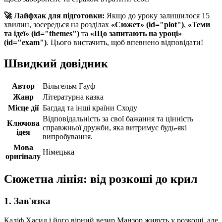
🚀 Лайфхак для підготовки:
Якщо до уроку залишилося 15
хвилин, зосередься на розділах
«Сюжет» (id="plot")
,
«Теми
та ідеї» (id="themes")
та
«Що запитають на уроці»
(id="exam")
. Цього вистачить, щоб впевнено відповідати!
Швидкий довідник
Автор
Вільгельм Гауф
Жанр
Літературна казка
Місце дії
Багдад та інші країни Сходу
Відповідальність за свої бажання та цінність
Ключова
справжньої дружби, яка витримує будь-які
ідея
випробування.
Мова
Німецька
оригіналу
Сюжетна лінія: від розкоші до крил
1. Зав'язка
Каліф Хасид і його вірний везир Манзор живуть у розкоші, але