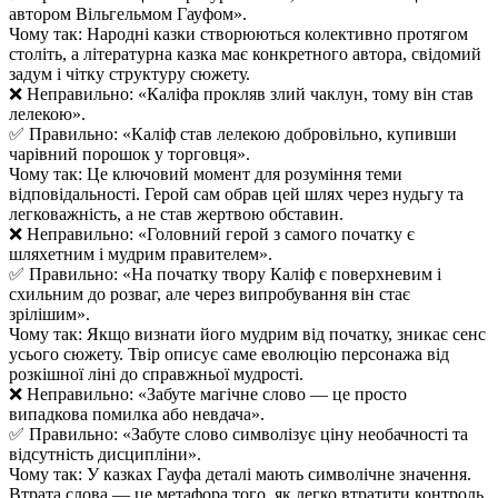
автором Вільгельмом Гауфом».
Чому так: Народні казки створюються колективно протягом
століть, а літературна казка має конкретного автора, свідомий
задум і чітку структуру сюжету.
❌ Неправильно: «Каліфа прокляв злий чаклун, тому він став
лелекою».
✅ Правильно: «Каліф став лелекою добровільно, купивши
чарівний порошок у торговця».
Чому так: Це ключовий момент для розуміння теми
відповідальності. Герой сам обрав цей шлях через нудьгу та
легковажність, а не став жертвою обставин.
❌ Неправильно: «Головний герой з самого початку є
шляхетним і мудрим правителем».
✅ Правильно: «На початку твору Каліф є поверхневим і
схильним до розваг, але через випробування він стає
зрілішим».
Чому так: Якщо визнати його мудрим від початку, зникає сенс
усього сюжету. Твір описує саме еволюцію персонажа від
розкішної ліні до справжньої мудрості.
❌ Неправильно: «Забуте магічне слово — це просто
випадкова помилка або невдача».
✅ Правильно: «Забуте слово символізує ціну необачності та
відсутність дисципліни».
Чому так: У казках Гауфа деталі мають символічне значення.
Втрата слова — це метафора того, як легко втратити контроль