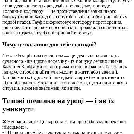
відповідальність за власний вибір. Східний колорит тут слугує
лише декорацією для роздумів про людську природу.
Головний код твору — це протиставлення зовнішнього
блиску (розкіш Багдада) та внутрішньої сили (витривалість у
подобі птаха). Гауф використовує метафору перетворення,
щоб показати: справжня особистість проявляється лише тоді,
коли ти втрачаєш усі свої привілеї та статус.
Чому це важливо для тебе сьогодні?
Сюжет із чарівним порошком — це ідеальна паралель до
сучасного «швидкого дофаміну» та пошуку легких шляхів.
Бажання Каліфа миттєво отримати нові враження без зусиль
нагадує спроби знайти «чит-коди» в житті або навчанні.
Історія вчить: будь-який «швидкий старт» без підготовки та
відповідальності може призвести до того, що ти опинишся в
ситуації, з якої не знатимеш, як вийти.
Типові помилки на уроці — і як їх
уникнути
❌ Неправильно: «Це народна казка про Схід, яку переклали
німецькою».
✅ Правильно: «Це літературна казка, написана німецьким