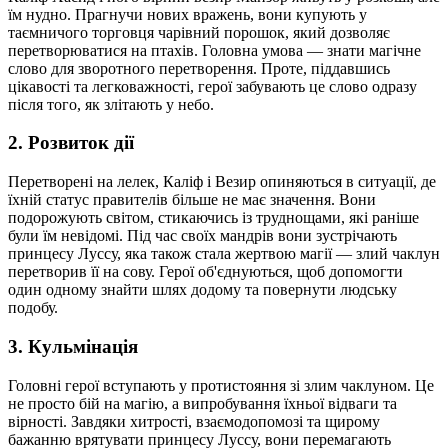
їм нудно. Прагнучи нових вражень, вони купують у
таємничого торговця чарівний порошок, який дозволяє
перетворюватися на птахів. Головна умова — знати магічне
слово для зворотного перетворення. Проте, піддавшись
цікавості та легковажності, герої забувають це слово одразу
після того, як злітають у небо.
2. Розвиток дії
Перетворені на лелек, Каліф і Везир опиняються в ситуації, де
їхній статус правителів більше не має значення. Вони
подорожують світом, стикаючись із труднощами, які раніше
були їм невідомі. Під час своїх мандрів вони зустрічають
принцесу Луссу, яка також стала жертвою магії — злий чаклун
перетворив її на сову. Герої об'єднуються, щоб допомогти
один одному знайти шлях додому та повернути людську
подобу.
3. Кульмінація
Головні герої вступають у протистояння зі злим чаклуном. Це
не просто бій на магію, а випробування їхньої відваги та
вірності. Завдяки хитрості, взаємодопомозі та щирому
бажанню врятувати принцесу Луссу, вони перемагають