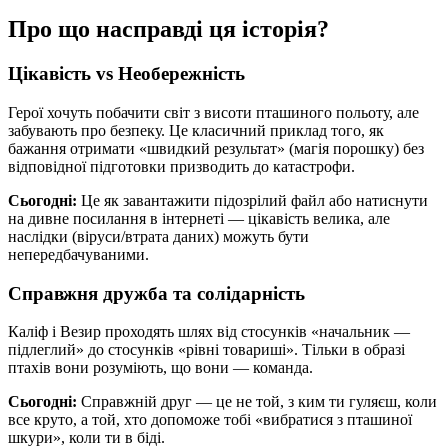
Про що насправді ця історія?
Цікавість vs Необережність
Герої хочуть побачити світ з висоти пташиного польоту, але
забувають про безпеку. Це класичний приклад того, як
бажання отримати «швидкий результат» (магія порошку) без
відповідної підготовки призводить до катастрофи.
Сьогодні:
Це як завантажити підозрілий файл або натиснути
на дивне посилання в інтернеті — цікавість велика, але
наслідки (віруси/втрата даних) можуть бути
непередбачуваними.
Справжня дружба та солідарність
Каліф і Везир проходять шлях від стосунків «начальник —
підлеглий» до стосунків «рівні товариші». Тільки в образі
птахів вони розуміють, що вони — команда.
Сьогодні:
Справжній друг — це не той, з ким ти гуляєш, коли
все круто, а той, хто допоможе тобі «вибратися з пташиної
шкури», коли ти в біді.