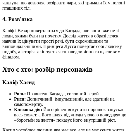
чаклуна, що дозволяє розірвати чари, які тримали їх у полоні
пташиних тіл.
4. Розв'язка
Каліф і Везир повертаються до Багдада, але вони вже не ті
люди, якими були на початку. Досвід життя в образі лелек
навчив їх цінувати прості речі, бути скромнішими та
відповідальнішими. Принцеса Лусса повертає собі людську
подобу, а історія закінчується справедливістю та щасливим
фіналом.
Хто є хто: розбір персонажів
Каліф Хасид
Роль:
Правитель Багдада, головний герой.
Риси:
Допитливий, імпульсивний, але здатний на
самопожертву.
Ключова дія:
Його рішення купити порошок запускає
весь сюжет, а його шлях від «нудьгуючого володаря» до
«боротьби за життя» показує його внутрішній ріст.
Хасид уособлює людину, яка має все, але не має сенсу життя,