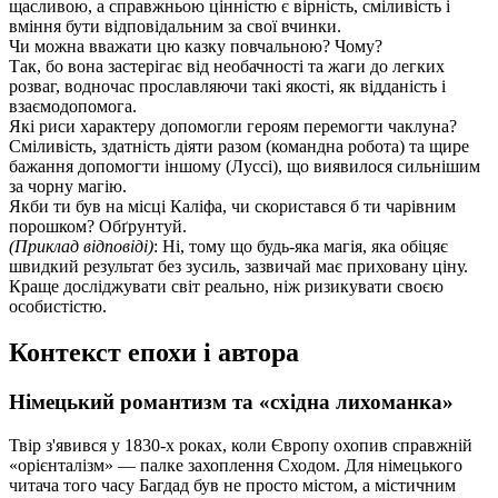
щасливою, а справжньою цінністю є вірність, сміливість і
вміння бути відповідальним за свої вчинки.
Чи можна вважати цю казку повчальною? Чому?
Так, бо вона застерігає від необачності та жаги до легких
розваг, водночас прославляючи такі якості, як відданість і
взаємодопомога.
Які риси характеру допомогли героям перемогти чаклуна?
Сміливість, здатність діяти разом (командна робота) та щире
бажання допомогти іншому (Луссі), що виявилося сильнішим
за чорну магію.
Якби ти був на місці Каліфа, чи скористався б ти чарівним
порошком? Обґрунтуй.
(Приклад відповіді)
: Ні, тому що будь-яка магія, яка обіцяє
швидкий результат без зусиль, зазвичай має приховану ціну.
Краще досліджувати світ реально, ніж ризикувати своєю
особистістю.
Контекст епохи і автора
Німецький романтизм та «східна лихоманка»
Твір з'явився у 1830-х роках, коли Європу охопив справжній
«орієнталізм» — палке захоплення Сходом. Для німецького
читача того часу Багдад був не просто містом, а містичним