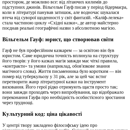
простором, де можливо все: від літаючих килимів до
підступних джинів. Вільгельм Гауф писав у період бідермаєра,
коли в літературі панував затишок, але водночас шукалася
втеча від суворої щоденності у світ фантазій. «Каліф-лелека»
стала частиною циклу «Східні казки», де автор майстерно
поєднав реальні географічні назви з абсолютною магією.
Вільгельм Гауф: юрист, що створював світи
Гауф не був професійним казкарем — за освітою він був
юристом. Саме юридична точність вплинула на структуру
його творів: у його казках магія завжди має чіткі правила,
«контракти» та умови (наприклад, обов'язкове знання
магічного слова). Життя письменника було коротким — він
помер від туберкульозу у 31 рік, але за цей час встиг
перетворити жанр літературної казки на інструмент
виховання. Його герої рідко отримують щастя просто так;
вони завжди проходять через випробування, що відображало
переконання Гауфа про необхідність особистісного зростання
через труднощі.
Культурний код: ціна цікавості
У центрі твору закладено філософську ідею про