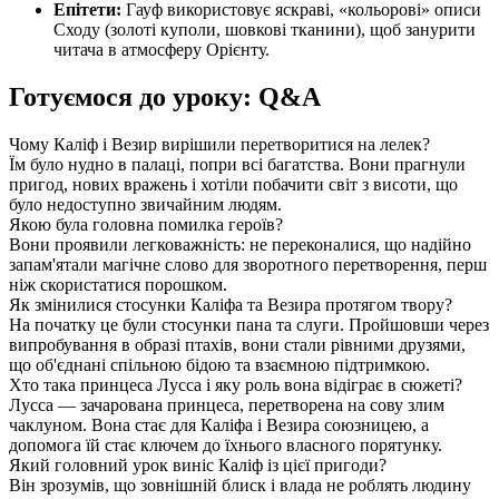
Епітети:
Гауф використовує яскраві, «кольорові» описи
Сходу (золоті куполи, шовкові тканини), щоб занурити
читача в атмосферу Орієнту.
Готуємося до уроку: Q&A
Чому Каліф і Везир вирішили перетворитися на лелек?
Їм було нудно в палаці, попри всі багатства. Вони прагнули
пригод, нових вражень і хотіли побачити світ з висоти, що
було недоступно звичайним людям.
Якою була головна помилка героїв?
Вони проявили легковажність: не переконалися, що надійно
запам'ятали магічне слово для зворотного перетворення, перш
ніж скористатися порошком.
Як змінилися стосунки Каліфа та Везира протягом твору?
На початку це були стосунки пана та слуги. Пройшовши через
випробування в образі птахів, вони стали рівними друзями,
що об'єднані спільною бідою та взаємною підтримкою.
Хто така принцеса Лусса і яку роль вона відіграє в сюжеті?
Лусса — зачарована принцеса, перетворена на сову злим
чаклуном. Вона стає для Каліфа і Везира союзницею, а
допомога їй стає ключем до їхнього власного порятунку.
Який головний урок виніс Каліф із цієї пригоди?
Він зрозумів, що зовнішній блиск і влада не роблять людину