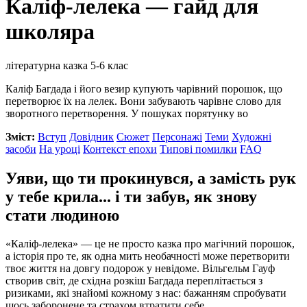
Каліф-лелека — гайд для
школяра
літературна казка
5-6 клас
Каліф Багдада і його везир купують чарівний порошок, що
перетворює їх на лелек. Вони забувають чарівне слово для
зворотного перетворення. У пошуках порятунку во
Зміст:
Вступ
Довідник
Сюжет
Персонажі
Теми
Художні
засоби
На уроці
Контекст епохи
Типові помилки
FAQ
Уяви, що ти прокинувся, а замість рук
у тебе крила... і ти забув, як знову
стати людиною
«Каліф-лелека» — це не просто казка про магічний порошок,
а історія про те, як одна мить необачності може перетворити
твоє життя на довгу подорож у невідоме. Вільгельм Гауф
створив світ, де східна розкіш Багдада переплітається з
ризиками, які знайомі кожному з нас: бажанням спробувати
щось заборонене та страхом втратити себе.