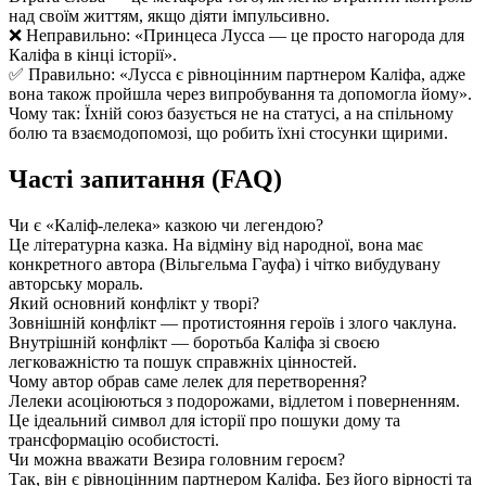
над своїм життям, якщо діяти імпульсивно.
❌ Неправильно: «Принцеса Лусса — це просто нагорода для
Каліфа в кінці історії».
✅ Правильно: «Лусса є рівноцінним партнером Каліфа, адже
вона також пройшла через випробування та допомогла йому».
Чому так: Їхній союз базується не на статусі, а на спільному
болю та взаємодопомозі, що робить їхні стосунки щирими.
Часті запитання (FAQ)
Чи є «Каліф-лелека» казкою чи легендою?
Це літературна казка. На відміну від народної, вона має
конкретного автора (Вільгельма Гауфа) і чітко вибудувану
авторську мораль.
Який основний конфлікт у творі?
Зовнішній конфлікт — протистояння героїв і злого чаклуна.
Внутрішній конфлікт — боротьба Каліфа зі своєю
легковажністю та пошук справжніх цінностей.
Чому автор обрав саме лелек для перетворення?
Лелеки асоціюються з подорожами, відлетом і поверненням.
Це ідеальний символ для історії про пошуки дому та
трансформацію особистості.
Чи можна вважати Везира головним героєм?
Так, він є рівноцінним партнером Каліфа. Без його вірності та