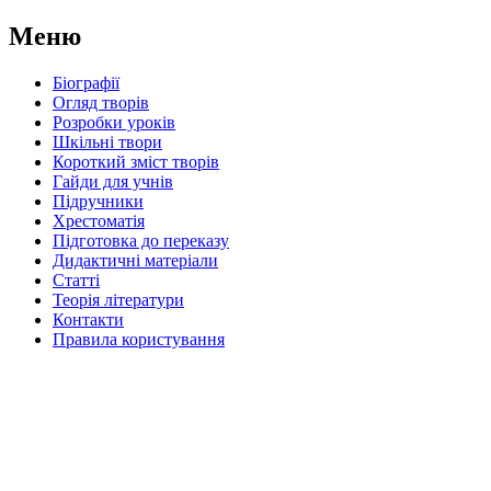
Меню
Біографії
Огляд творів
Розробки уроків
Шкільні твори
Короткий зміст творів
Гайди для учнів
Підручники
Хрестоматія
Підготовка до переказу
Дидактичні матеріали
Статті
Теорія літератури
Контакти
Правила користування