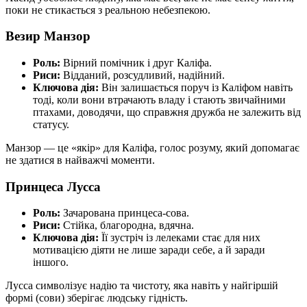
поки не стикається з реальною небезпекою.
Везир Манзор
Роль:
Вірний помічник і друг Каліфа.
Риси:
Відданий, розсудливий, надійний.
Ключова дія:
Він залишається поруч із Каліфом навіть
тоді, коли вони втрачають владу і стають звичайними
птахами, доводячи, що справжня дружба не залежить від
статусу.
Манзор — це «якір» для Каліфа, голос розуму, який допомагає
не здатися в найважчі моменти.
Принцеса Лусса
Роль:
Зачарована принцеса-сова.
Риси:
Стійка, благородна, вдячна.
Ключова дія:
Її зустріч із лелеками стає для них
мотивацією діяти не лише заради себе, а й заради
іншого.
Лусса символізує надію та чистоту, яка навіть у найгіршій
формі (сови) зберігає людську гідність.