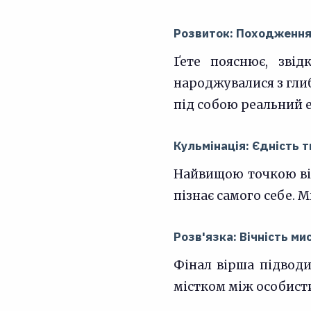
Розвиток: Походження
Ґете пояснює, звід
народжувалися з глиб
під собою реальний 
Кульмінація: Єдність т
Найвищою точкою вірш
пізнає самого себе. 
Розв'язка: Вічність ми
Фінал вірша підводит
містком між особисти