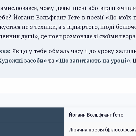
амислювався, чому деякі пісні або вірші «чіпля
ебе? Йоганн Вольфганг Ґете в поезії «До моїх 
ється не з техніки, а з відвертого, іноді болюч
енник душі», де поет розмовляє зі своїми твора
зка:
Якщо у тебе обмаль часу і до уроку залиши
Художні засоби»
та
«Що запитають на уроці»
. 
Йоганн Вольфганг Ґете
Лірична поезія (філософська