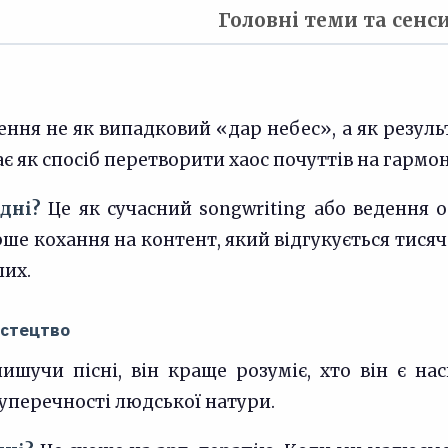
Головні теми та сенс
ення не як випадковий «дар небес», а як резул
ає як спосіб перетворити хаос почуттів на гармо
дні?
Це як сучасний songwriting або ведення 
рше кохання на контент, який відгукується тис
ших.
истецтво
пишучи пісні, він краще розуміє, хто він є на
уперечності людської натури.