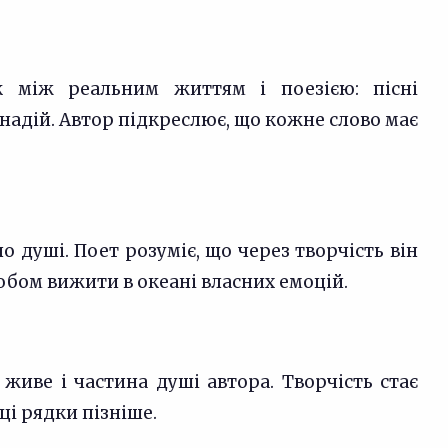
ок між реальним життям і поезією: пісні
надій. Автор підкреслює, що кожне слово має
 душі. Поет розуміє, що через творчість він
собом вижити в океані власних емоцій.
 живе і частина душі автора. Творчість стає
ці рядки пізніше.