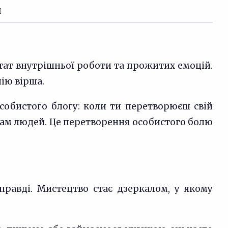
и
ьтат внутрішньої роботи та прожитих емоцій.
нію вірша.
особистого блогу: коли ти перетворюєш свій
ячам людей. Це перетворення особистого болю
справді. Мистецтво стає дзеркалом, у якому