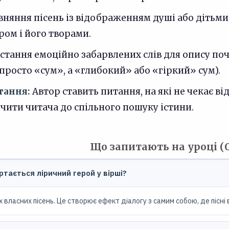
няння пісень із відображенням душі або дітьми
ром і його творами.
тання емоційно забарвлених слів для опису поч
просто «сум», а «глибокий» або «гіркий» сум).
тання:
Автор ставить питання, на які не чекає ві
чити читача до спільного пошуку істини.
Що запитають на уроці (
ртається ліричний герой у вірші?
 власних пісень. Це створює ефект діалогу з самим собою, де пісні