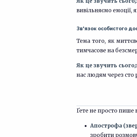
Як це звучить сього
вивільняємо емоції, 
Зв'язок особистого дос
Тема того, як миттєв
тимчасове на безсме
Як це звучить сього
нас людям через сто р
Ґете не просто пише 
Апострофа (зве
зробити розмову