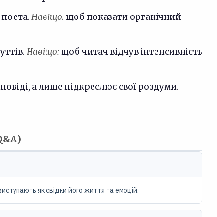
 поета.
Навіщо:
щоб показати органічний
уттів.
Навіщо:
щоб читач відчув інтенсивність
дповіді, а лише підкреслює свої роздуми.
Q&A)
 виступають як свідки його життя та емоцій.