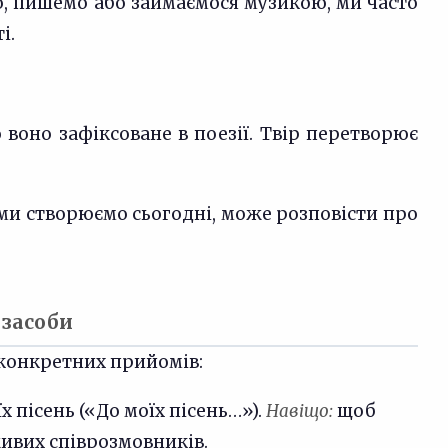
, пишемо або займаємося музикою, ми часто
і.
о воно зафіксоване в поезії. Твір перетворює
 ми створюємо сьогодні, може розповісти про
 засоби
 конкретних прийомів:
 пісень («До моїх пісень…»).
Навіщо:
щоб
ивих співрозмовників.