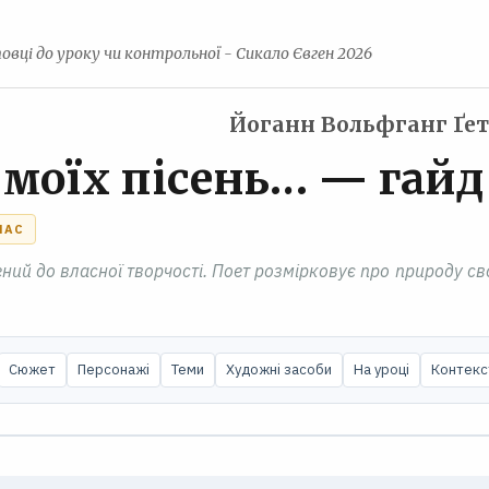
овці до уроку чи контрольної - Сикало Євген 2026
Йоганн Вольфганг Ґет
 моїх пісень… — гай
ЛАС
ений до власної творчості. Поет розмірковує про природу св
Сюжет
Персонажі
Теми
Художні засоби
На уроці
Контекс