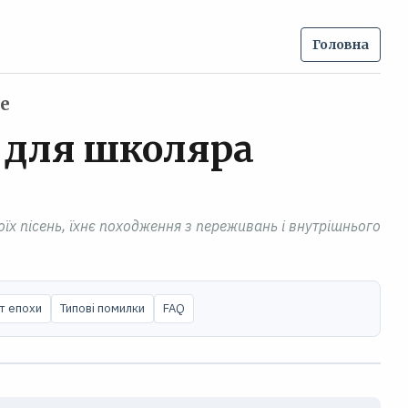
Головна
е
д для школяра
оїх пісень, їхнє походження з переживань і внутрішнього
т епохи
Типові помилки
FAQ