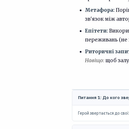
Метафора:
Порів
зв'язок між авто
Епітети:
Викорис
переживань (не 
Риторичні запи
Навіщо:
щоб залу
Питання 1: До кого зве
Герой звертається до своїх