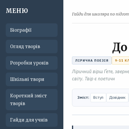
МЕНЮ
Гайди для школяра по підгот
Біографії
До
Огляд творів
ЛІРИЧНА ПОЕЗІЯ
9-11 К
Розробки уроків
Ліричний вірш Ґете, зверн
світу. Твір є поетичн
Шкільні твори
Короткий зміст
Зміст:
Вступ
Довідник
творів
Гайди для учнів