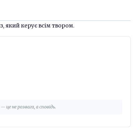
з, який керує всім твором.
— це не розвага, а сповідь.