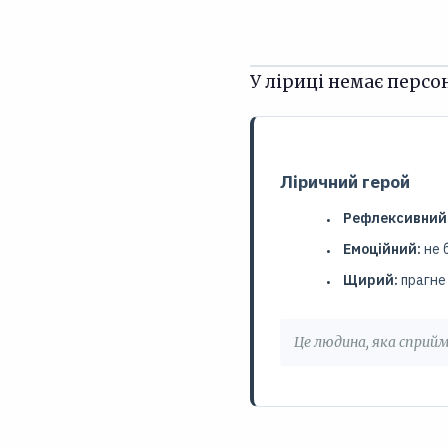
У ліриці немає персо
Ліричний герой
Рефлексивний
Емоційний:
не б
Щирий:
прагне
Це людина, яка сприйма