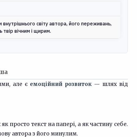
внутрішнього світу автора, його переживань,
 твір вічним і щирим.
рша
ями, але є
емоційний розвиток
— шлях від
як просто текст на папері, а як частину себе.
ову автора з його минулим.