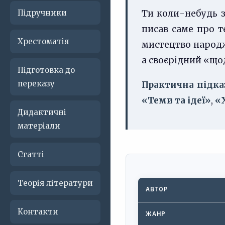
Підручники
Ти коли-небудь з
писав саме про т
Хрестоматія
мистецтво народжу
а своєрідний «щод
Підготовка до
переказу
Практична підка
«Теми та ідеї»
,
«
Дидактичні
матеріали
Статті
Теорія літератури
АВТОР
Контакти
ЖАНР