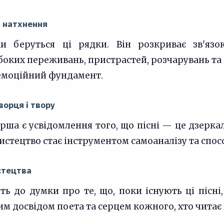
 натхнення
ки беруться ці рядки. Він розкриває зв'яз
оких переживань, пристрастей, розчарувань та 
емоційний фундамент.
ворця і твору
а є усвідомлення того, що пісні — це дзеркало
Мистецтво стає інструментом самоаналізу та спо
стецтва
ь до думки про те, що, поки існують ці пісні,
м досвідом поета та серцем кожного, хто читає 