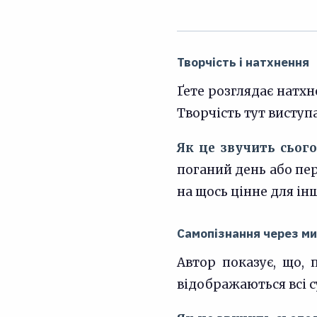
Творчість і натхнення
Ґете розглядає натхн
Творчість тут виступ
Як це звучить сього
поганий день або пе
на щось цінне для ін
Самопізнання через м
Автор показує, що, 
відображаються всі с