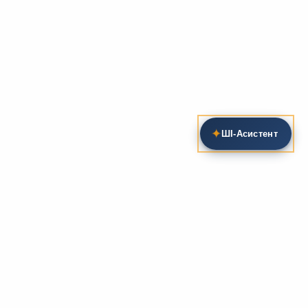
✦
ШІ‑Асистент
Пошук на сайті
Методика та розробки уроків
Фундаментом
zarlit.com
(з 2008 року) є фахові
розробки уроків
та
методика викладання
зарубіжної
літератури. Навколо цього базису формується
комплексна підтримка вчителя: від
планів-
конспектів
до
дидактичних матеріалів
, що