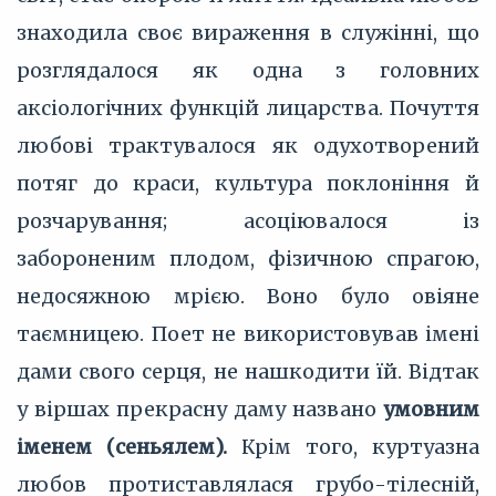
знаходила своє вираження в служінні, що
розглядалося як одна з головних
аксіологічних функцій лицарства. Почуття
любові трактувалося як одухотворений
потяг до краси, культура поклоніння й
розчарування; асоціювалося із
забороненим плодом, фізичною спрагою,
недосяжною мрією. Воно було овіяне
таємницею. Поет не використовував імені
дами свого серця, не нашкодити їй. Відтак
у віршах прекрасну даму названо
умовним
іменем (сеньялем).
Крім того, куртуазна
любов протиставлялася грубо-тілесній,