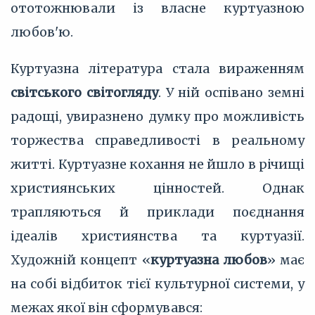
ототожнювали із власне куртуазною
любов'ю.
Куртуазна література стала вираженням
світського світогляду
. У ній оспівано земні
радощі, увиразнено думку про можливість
торжества справедливості в реальному
житті. Куртуазне кохання не йшло в річищі
християнських цінностей. Однак
трапляються й приклади поєднання
ідеалів християнства та куртуазії.
Художній концепт «
куртуазна любов
» має
на собі відбиток тієї культурної системи, у
межах якої він сформувався: