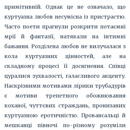
примітивній. Однак це не означало, що
куртуазна любов несумісна із пристрастю.
Часто поети прагнули розкрити потаємні
мрії й фантазії, натякали на інтимні
бажання. Розділена любов не вилучалася з
кола куртуазних цінностей, але на
складному процесі її досягнення. Співці
цуралися зухвалості, галасливого акценту.
Наскрізними мотивами лірики трубадурів
є мотиви трепетного обожнювання
коханої, чуттєвих страждань, пронизаних
куртуазною еротичністю. Провансальці й
мешканці півночі по-різному розуміли