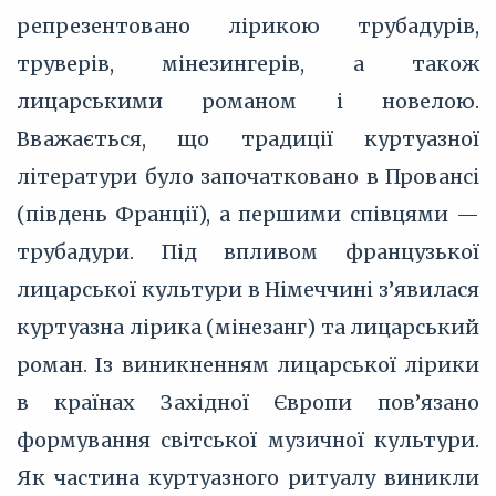
репрезентовано лірикою трубадурів,
труверів, мінезингерів, а також
лицарськими романом і новелою.
Вважається, що традиції куртуазної
літератури було започатковано в Провансі
(південь Франції), а першими співцями —
трубадури. Під впливом французької
лицарської культури в Німеччині з’явилася
куртуазна лірика (мінезанг) та лицарський
роман. Із виникненням лицарської лірики
в країнах Західної Європи пов’язано
формування світської музичної культури.
Як частина куртуазного ритуалу виникли