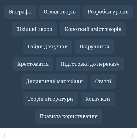
Біографії
Огляд творів
Розробки уроків
Шкільні твори
Короткий зміст творів
Гайди для учнів
Підручники
Хрестоматія
Підготовка до переказу
Дидактичні матеріали
Статті
Теорія літератури
Контакти
Правила користування