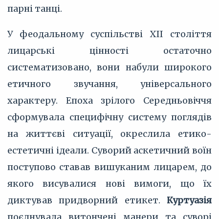
парні танці.
У феодальному суспільстві ХІІ століття
лицарські цінності остаточно
систематизовано, вони набули широкого
етичного звучання, універсального
характеру. Епоха зрілого Середньовіччя
сформувала специфічну систему поглядів
на життєві ситуації, окреслила етико-
естетичні ідеали. Суворий аскетичний воїн
поступово ставав вишуканим лицарем, до
якого висувалися нові вимоги, що їх
диктував придворний етикет.
Куртуазія
поєднувала витончені манери та суворі