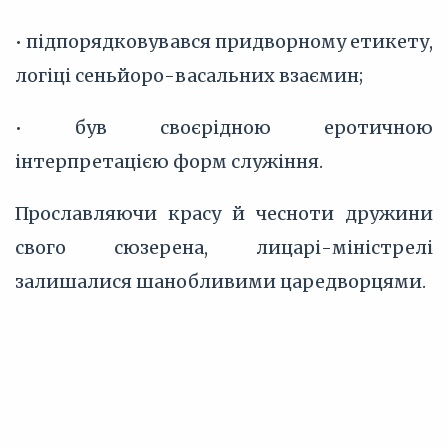
• підпорядковувався придворному етикету,
логіці сеньйоро-васальних взаємин;
• був своєрідною еротичною
інтерпретацією форм служіння.
Прославляючи красу й чесноти дружини
свого сюзерена, лицарі-міністрелі
залишалися шанобливими царедворцями.