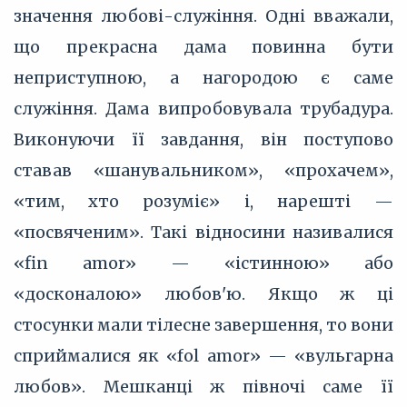
значення любові-служіння. Одні вважали,
що прекрасна дама повинна бути
неприступною, а нагородою є саме
служіння. Дама випробовувала трубадура.
Виконуючи її завдання, він поступово
ставав «шанувальником», «прохачем»,
«тим, хто розуміє» і, нарешті —
«посвяченим». Такі відносини називалися
«fin amor» — «істинною» або
«досконалою» любов'ю. Якщо ж ці
стосунки мали тілесне завершення, то вони
сприймалися як «fol amor» — «вульгарна
любов». Мешканці ж півночі саме її