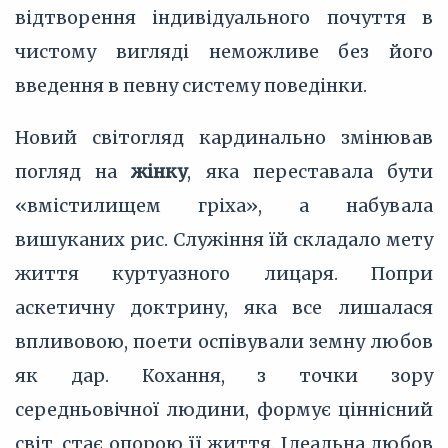
відтворення індивідуального почуття в
чистому вигляді неможливе без його
введення в певну систему поведінки.
Новий світогляд кардинально змінював
погляд на
жінку
, яка переставала бути
«вмістилищем гріха», а набувала
вишуканих рис. Служіння їй складало мету
життя куртуазного лицаря. Попри
аскетичну доктрину, яка все лишалася
впливовою, поети оспівували земну любов
як дар. Кохання, з точки зору
середньовічної людини, формує ціннісний
світ, стає опорою її життя. Ідеальна любов