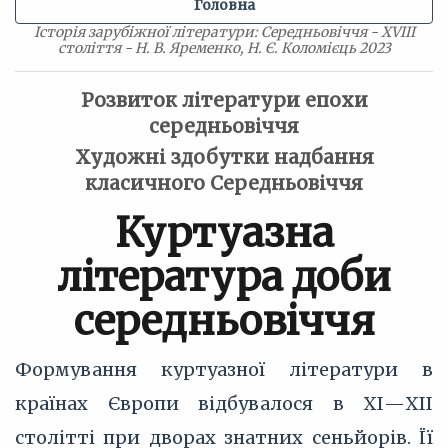
Головна
Історія зарубіжної літератури: Середньовіччя - XVIII
століття - Н. В. Яременко, Н. Є. Коломієць 2023
Розвиток літератури епохи
середньовіччя
Художні здобутки надбання
класичного Середньовіччя
Куртуазна
література доби
середньовіччя
Формування куртуазної літератури в
країнах Європи відбувалося в ХІ—ХІІ
столітті при дворах знатних сеньйорів. Її