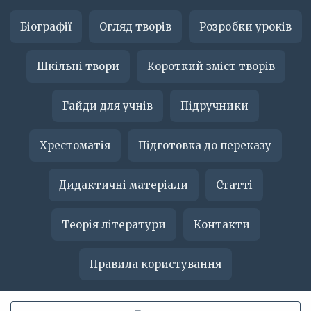
Біографії
Огляд творів
Розробки уроків
Шкільні твори
Короткий зміст творів
Гайди для учнів
Підручники
Хрестоматія
Підготовка до переказу
Дидактичні матеріали
Статті
Теорія літератури
Контакти
Правила користування