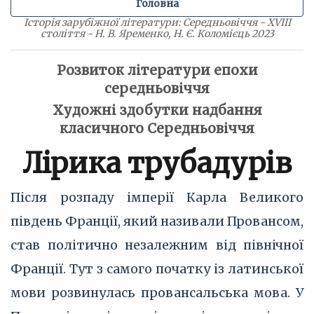
Головна
Історія зарубіжної літератури: Середньовіччя - XVIII
століття - Н. В. Яременко, Н. Є. Коломієць 2023
Розвиток літератури епохи
середньовіччя
Художні здобутки надбання
класичного Середньовіччя
Лірика трубадурів
Після розпаду імперії Карла Великого
південь Франції, який називали Провансом,
став політично незалежним від північної
Франції. Тут з самого початку із латинської
мови розвинулась провансальська мова. У