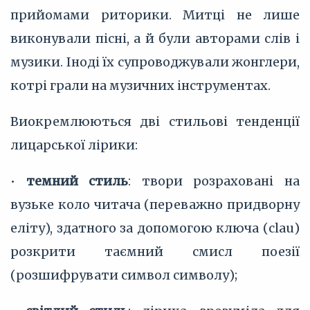
прийомами риторики. Митці не лише
виконували пісні, а й були авторами слів і
музики. Іноді їх супроводжували жонглери,
котрі грали на музичних інструментах.
Виокремлюються дві стильові тенденції
лицарської лірики:
•
темний стиль
: твори розраховані на
вузьке коло читача (переважно придворну
еліту), здатного за допомогою ключа (clau)
розкрити таємний смисл поезії
(розшифрувати символ символу);