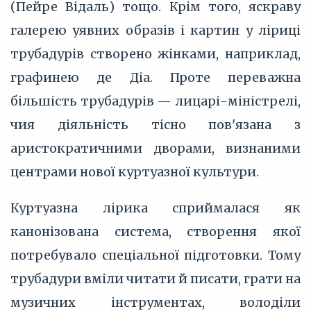
(Пейре Відаль) тощо. Крім того, яскраву
галерею уявних образів і картин у ліриці
трубадурів створено жінками, наприклад,
графинею де Діа. Проте переважна
більшість трубадурів — лицарі-міністрелі,
чия діяльність тісно пов'язана з
аристократичними дворами, визнаними
центрами нової куртуазної культури.
Куртуазна лірика сприймалася як
канонізована система, створення якої
потребувало спеціальної підготовки. Тому
трубадури вміли читати й писати, грати на
музичних інструментах, володіли