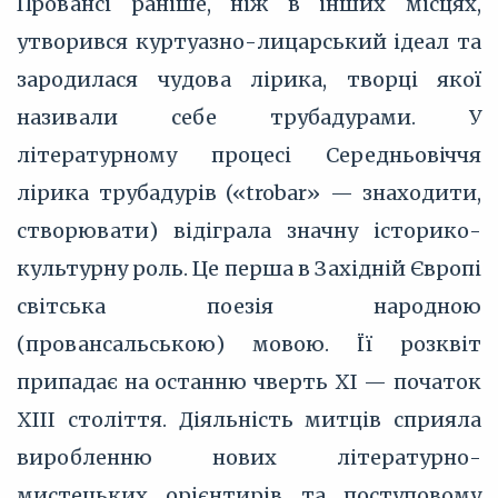
Провансі раніше, ніж в інших місцях,
утворився куртуазно-лицарський ідеал та
зародилася чудова лірика, творці якої
називали себе трубадурами. У
літературному процесі Середньовіччя
лірика трубадурів («trobar» — знаходити,
створювати) відіграла значну історико-
культурну роль. Це перша в Західній Європі
світська поезія народною
(провансальською) мовою. Її розквіт
припадає на останню чверть ХІ — початок
XIII століття. Діяльність митців сприяла
виробленню нових літературно-
мистецьких орієнтирів та поступовому