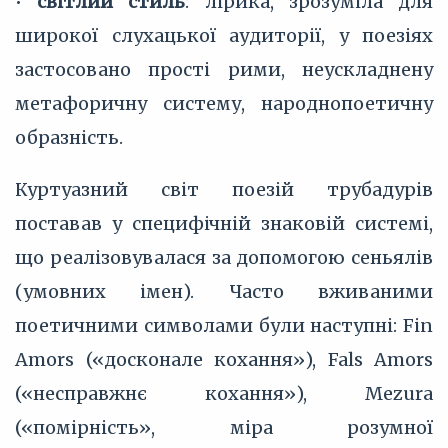
•
світлий стиль
: лірика, зрозуміла для
широкої слухацької аудиторії, у поезіях
застосовано прості рими, неускладнену
метафоричну систему, народнопоетичну
образність.
Куртуазний світ поезій трубадурів
поставав у специфічній знаковій системі,
що реалізовувалася за допомогою сеньялів
(умовних імен). Часто вживаними
поетичними символами були наступні: Fin
Amors («досконале кохання»), Fals Amors
(«несправжнє кохання»), Mezura
(«помірність», міра розумної