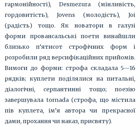
гармонійності), Desmezura (мінливість,
гордовитість), Jovens (молодість), Joi
(радість) тощо. Як новатори в галузі
форми провансальські поети винайшли
близько п’ятисот строфічних форм і
розробили ряд версифікаційних прийомів.
Вимоги до форми: строфа складала 5—16
рядків; куплети поділялися на питальні,
діалогічні, серпантинні тощо; поезію
завершувала tornada (строфа, що містила
пів куплета, ім’я автора чи прекрасної
дами, прохання чи наказ, присвяту).