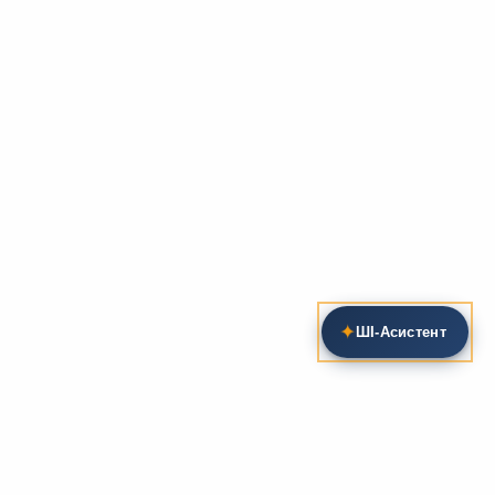
✦
ШІ‑Асистент
Пошук на сайті
Методика та розробки уроків