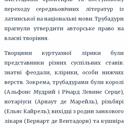
переходу середньовічних літератур із
латинської на національні мови. Трубадури
прагнули утвердити авторське право на
власні творіння.
Творцями куртуазної лірики були
представники різних суспільних станів:
знатні феодали, клірики, особи нижчих
верств. Зокрема, трубадурами були королі
(Альфонс Мудрий і Річард Левине Серце),
нотаріуси (Арнаут де Марейль), різьбярі
(Ельяс Кайрель); вихідці з родин замкового
лікаря (Бернарт де Вентадорн) та кушніра