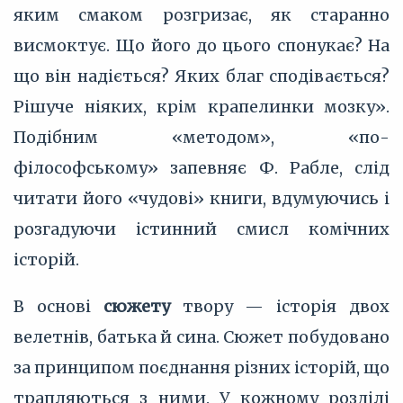
яким смаком розгризає, як старанно
висмоктує. Що його до цього спонукає? На
що він надіється? Яких благ сподівається?
Рішуче ніяких, крім крапелинки мозку».
Подібним «методом», «по-
філософському» запевняє Ф. Рабле, слід
читати його «чудові» книги, вдумуючись і
розгадуючи істинний смисл комічних
історій.
В основі
сюжету
твору — історія двох
велетнів, батька й сина. Сюжет побудовано
за принципом поєднання різних історій, що
трапляються з ними. У кожному розділі