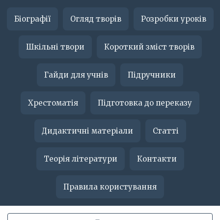
Біографії
Огляд творів
Розробки уроків
Шкільні твори
Короткий зміст творів
Гайди для учнів
Підручники
Хрестоматія
Підготовка до переказу
Дидактичні матеріали
Статті
Теорія літератури
Контакти
Правила користування