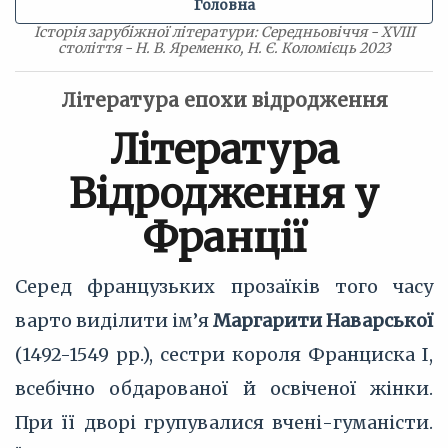
Головна
Історія зарубіжної літератури: Середньовіччя - XVIII
століття - Н. В. Яременко, Н. Є. Коломієць 2023
Література епохи відродження
Література
Відродження у
Франції
Серед французьких прозаїків того часу
варто виділити ім’я
Маргарити Наварської
(1492-1549 рр.), сестри короля Франциска I,
всебічно обдарованої й освіченої жінки.
При її дворі групувалися вчені-гуманісти.