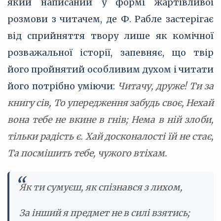
який написаний у формі жартівливої
розмови з читачем, де Ф. Рабле застерігає
від сприйняття твору лише як комічної
розважальної історії, запевняє, що твір
його пройнятий особливим духом і читати
його потрібно уміючи:
Читачу, друже! Ти за
книгу сів, То упередження забудь своє, Нехай
вона тебе не вкине в гнів; Нема в ній злоби,
тільки радість є. Хай досконалості їй не стає,
Та посмішить тебе, чужого втіхам.
Як ти сумуєш, як спізнався з лихом,
За інший я предмет не в силі взятись;