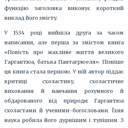
функцію заголовка виконує короткий
виклад його змісту.
У 1534 році вийшла друга за часом
написання, але перша за змістом книга
«Повість про жахливе життя великого
Гаргантюа, батька Пантагрюеля». Пізніше
ця книга стала першою. У ній автор піддає
критиці схоластику, схоластичне
виховання й навчання розумного й
обдарованого від природи Гаргантюа
схоластами й ученими-богословами. Їхня
наука робила його дурнішим і тупішим. З