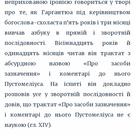
неприхованою іронією говориться у творі
про те, як Гаргантюа під керівництвом
богослова-схоласта п’ять років і три місяці
вивчав азбуку в прямій і зворотній
послідовності. Вісімнадцять років й
одинадцять місяців читав він трактат з
абсурдною назвою «Про засоби
зазначення» і коментарі до нього
Пустомеліуса. На іспиті він докладно
розповів усе у зворотній послідовності й
довів, що трактат «Про засоби зазначення»
і коментарі до нього Пустомеліуса не є
наукою (гл. XIV).