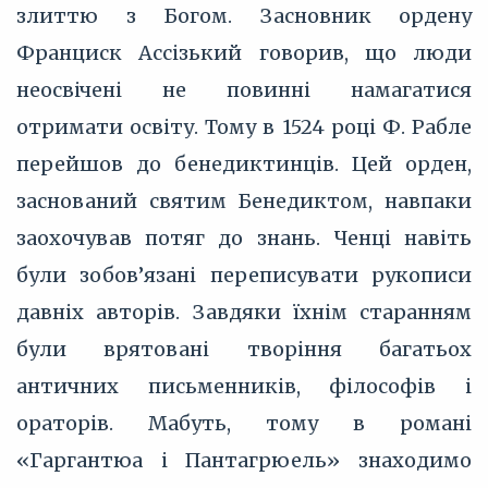
злиттю з Богом. Засновник ордену
Франциск Ассізький говорив, що люди
неосвічені не повинні намагатися
отримати освіту. Тому в 1524 році Ф. Рабле
перейшов до бенедиктинців. Цей орден,
заснований святим Бенедиктом, навпаки
заохочував потяг до знань. Ченці навіть
були зобов’язані переписувати рукописи
давніх авторів. Завдяки їхнім старанням
були врятовані творіння багатьох
античних письменників, філософів і
ораторів. Мабуть, тому в романі
«Гаргантюа і Пантагрюель» знаходимо