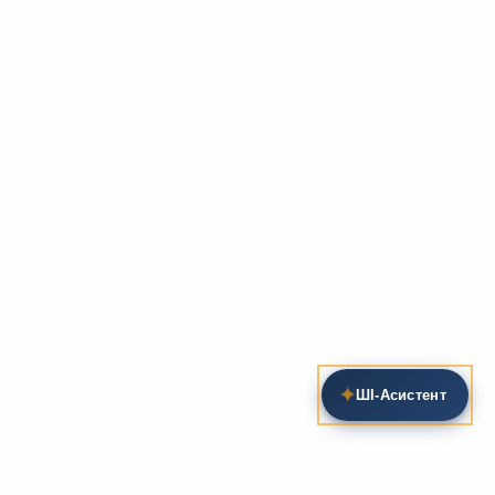
✦
ШІ‑Асистент
Пошук на сайті