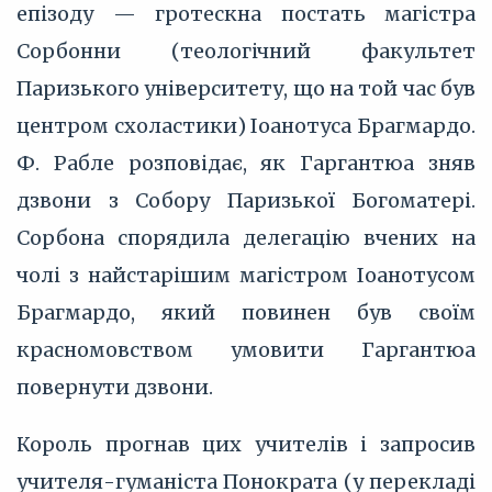
епізоду — гротескна постать магістра
Сорбонни (теологічний факультет
Паризького університету, що на той час був
центром схоластики) Іоанотуса Брагмардо.
Ф. Рабле розповідає, як Гаргантюа зняв
дзвони з Собору Паризької Богоматері.
Сорбона спорядила делегацію вчених на
чолі з найстарішим магістром Іоанотусом
Брагмардо, який повинен був своїм
красномовством умовити Гаргантюа
повернути дзвони.
Король прогнав цих учителів і запросив
учителя-гуманіста Понократа (у перекладі