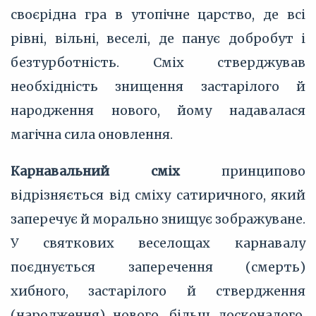
своєрідна гра в утопічне царство, де всі
рівні, вільні, веселі, де панує добробут і
безтурботність. Сміх стверджував
необхідність знищення застарілого й
народження нового, йому надавалася
магічна сила оновлення.
Карнавальний сміх
принципово
відрізняється від сміху сатиричного, який
заперечує й морально знищує зображуване.
У святкових веселощах карнавалу
поєднується заперечення (смерть)
хибного, застарілого й ствердження
(народження) нового, більш досконалого.