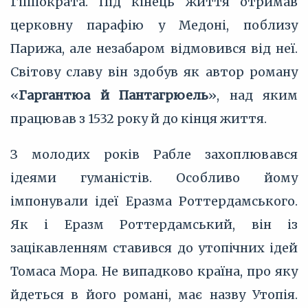
Гіппократа. Під кінець життя отримав
церковну парафію у Медоні, поблизу
Парижа, але незабаром відмовився від неї.
Світову славу він здобув як автор роману
«
Гаргантюа й Пантагрюель
», над яким
працював з 1532 року й до кінця життя.
З молодих років Рабле захоплювався
ідеями гуманістів. Особливо йому
імпонували ідеї Еразма Роттердамського.
Як і Еразм Роттердамський, він із
зацікавленням ставився до утопічних ідей
Томаса Мора. Не випадково країна, про яку
йдеться в його романі, має назву Утопія.