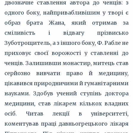
двозначне ставлення автора до ченців: з
одного боку, найпривабливішим у творі є
образ брата Жана, який отримав за
сміливість і відвагу прізвисько
Зуботрощитель, а з іншого боку, Ф. Рабле не
приховує своєї ворожості у ставленні до
ченців. Залишивши монастир, митець став
серйозно вивчати право й медицину,
цікавився природничими й гуманітарними
науками. Здобув учений ступінь доктора
медицини, став лікарем кількох владних
осіб. Читав лекції в університеті,
коментував праці давньогрецького лікаря