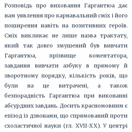
Розповідь про виховання Гаргантюа дає
нам уявлення про карнавальний сміх і його
поширення навіть на позитивних героїв.
Сміх викликає не лише назва трактату,
який так довго змушений був вивчати
Гаргантюа, прізвище коментатора,
завдання вивчати азбуку в прямому й
зворотному порядку, кількість років, що
були на це витрачені, а також
безпорадність Гаргантюа при виконанні
абсурдних завдань. Досить красномовним є
епізод із дзвонами, що спрямований проти
схоластичної науки (гл. XVII-XX). У центрі