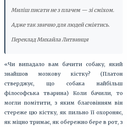
Миліш писати не з плачем — зі сміхом.
Адже так звично для людей сміятись.
Переклад Михайла Литвинця
«Чи випадало вам бачити собаку, який
знайшов мозкову кістку? (Платон
стверджує, що собака найбільш
філософська тварина) Коли бачили, то
могли помітити, з яким благовінням він
стереже цю кістку, як пильно її охороняє,
як міцно тримає, як обережно бере в рот, з