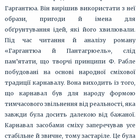
Гаргантюа. Він вирішив використати з неї
образи, пригоди й імена для
обґрунтування ідей, які його хвилювали.
Під час читання й аналізу роману
«Гаргантюа й Пантагрюель», слід
пам’ятати, що творчі принципи Ф. Рабле
побудовані на основі народної сміхової
традиції карнавалу. Вона виходить із того,
що карнавал був для народу формою
тимчасового звільнення від реальності, яка
завжди була досить далекою від бажаної.
Карнавал засобами сміху заперечував усе
стабільне й звичне, тому застаріле. Це була