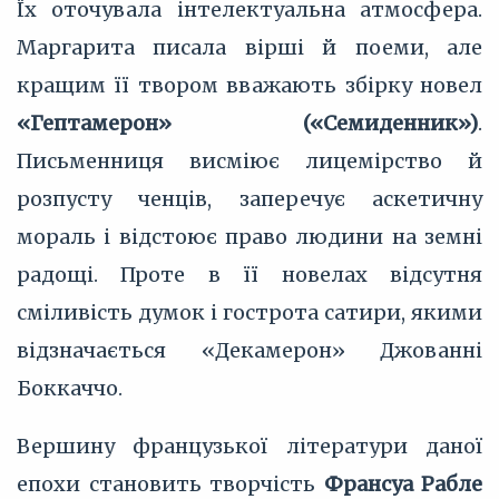
Їх оточувала інтелектуальна атмосфера.
Маргарита писала вірші й поеми, але
кращим її твором вважають збірку новел
«Гептамерон» («Семиденник»)
.
Письменниця висміює лицемірство й
розпусту ченців, заперечує аскетичну
мораль і відстоює право людини на земні
радощі. Проте в її новелах відсутня
сміливість думок і гострота сатири, якими
відзначається «Декамерон» Джованні
Боккаччо.
Вершину французької літератури даної
епохи становить творчість
Франсуа Рабле