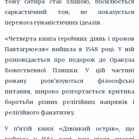
тому сатира стає злішою, посилюється
саркастичний тон, не показується
перемога гуманістичних ідеалів.
«Четверта книга героїчних діянь і промов
Пантагрюеля» вийшла в 1548 році. У ній
розповідається про подорож до Оракула
Божественної Пляшки. У цій частині
роману розв’язуються філософські
питання, широко розгортається критика
боротьби різних релігійних напрямів і
релігійного фанатизму.
У п’ятій книзі «Дзвінкий острів», що