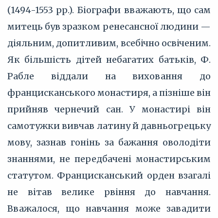
(1494-1553 рр.). Біографи вважають, що сам
митець був зразком ренесансної людини —
діяльним, допитливим, всебічно освіченим.
Як більшість дітей небагатих батьків, Ф.
Рабле віддали на виховання до
францисканського монастиря, а пізніше він
прийняв чернечий сан. У монастирі він
самотужки вивчав латину й давньогрецьку
мову, зазнав гонінь за бажання оволодіти
знаннями, не передбачені монастирським
статутом. Францисканський орден взагалі
не вітав велике рвіння до навчання.
Вважалося, що навчання може завадити