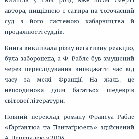
вийшла у 1564 році, вже після смерті
автора, нищівною є сатира на тогочасний
суд з його системою хабарництва й
продажності суддів.
Книга викликала різку негативну реакцію,
була заборонена, а Ф. Рабле був змушений
через переслідування виїжджати час від
часу за межі Франції. На жаль, це
непоодинока доля багатьох шедеврів
світової літератури.
Повний переклад роману Франсуа Рабле
«Ґарґантюа та Пантаґрюель» здійснений
А. Перепадею у 2004.