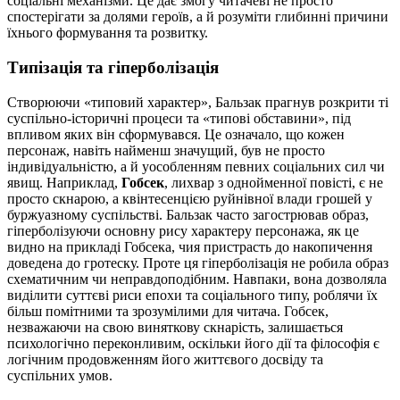
соціальні механізми. Це дає змогу читачеві не просто
спостерігати за долями героїв, а й розуміти глибинні причини
їхнього формування та розвитку.
Типізація та гіперболізація
Створюючи «типовий характер», Бальзак прагнув розкрити ті
суспільно-історичні процеси та «типові обставини», під
впливом яких він сформувався. Це означало, що кожен
персонаж, навіть найменш значущий, був не просто
індивідуальністю, а й уособленням певних соціальних сил чи
явищ. Наприклад,
Гобсек
, лихвар з однойменної повісті, є не
просто скнарою, а квінтесенцією руйнівної влади грошей у
буржуазному суспільстві. Бальзак часто загострював образ,
гіперболізуючи основну рису характеру персонажа, як це
видно на прикладі Гобсека, чия пристрасть до накопичення
доведена до гротеску. Проте ця гіперболізація не робила образ
схематичним чи неправдоподібним. Навпаки, вона дозволяла
виділити суттєві риси епохи та соціального типу, роблячи їх
більш помітними та зрозумілими для читача. Гобсек,
незважаючи на свою виняткову скнарість, залишається
психологічно переконливим, оскільки його дії та філософія є
логічним продовженням його життєвого досвіду та
суспільних умов.