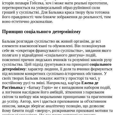
історія лихваря Гобсека, хоч і може мати реальні прототипи,
перетворюється на універсальний образ руйнівної сили
грошей у суспільстві. Для Бальзака краса твору була тотожна
його правдивості: чим ближче зображення до реальності, тим
воно естетично досконаліше.
Принцип соціального детермінізму
Бальзак розглядав суспільство як живий організм, де всі
елементи взаємопов'язані та обумовлені. Він позиціонував
себе як «секретаря французького суспільства», завдання якого
полягало у віднайденні «соціального двигуна» подій,
поясненні причин людських вчинків та розумінні законів руху
суспільства. Цей підхід ґрунтувався на принципі
соціального
детермінізму
: характер людини, її доля та вчинки формуються
під впливом конкретних суспільно-історичних обставин. У
своїх творах Бальзак показує життя у просторі та часі, у
постійному русі та зміні. Наприклад, кар'єра
Ежена де
Растіньяка
у «Батьку Горіо» не є випадковим набором подій,
а логічним наслідком його амбіцій, зіткнення з паризьким
світом та вибору між моральними принципами та прагненням
до успіху. Автор, хоч і здається прихованим за об'єктивним
описом, завжди зберігає аналітичну позицію, що дозволяє
йому бачити події «зверху», розкриваючи приховані мотиви та