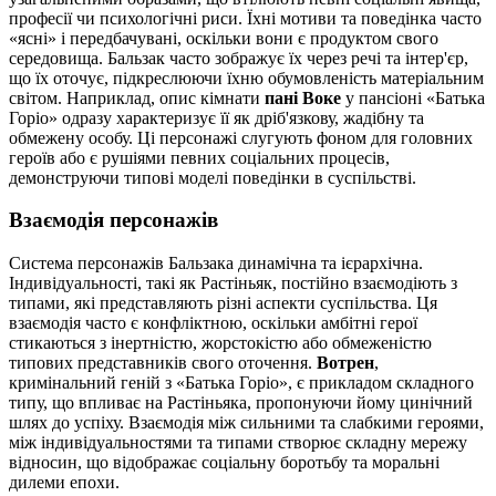
професії чи психологічні риси. Їхні мотиви та поведінка часто
«ясні» і передбачувані, оскільки вони є продуктом свого
середовища. Бальзак часто зображує їх через речі та інтер'єр,
що їх оточує, підкреслюючи їхню обумовленість матеріальним
світом. Наприклад, опис кімнати
пані Воке
у пансіоні «Батька
Горіо» одразу характеризує її як дріб'язкову, жадібну та
обмежену особу. Ці персонажі слугують фоном для головних
героїв або є рушіями певних соціальних процесів,
демонструючи типові моделі поведінки в суспільстві.
Взаємодія персонажів
Система персонажів Бальзака динамічна та ієрархічна.
Індивідуальності, такі як Растіньяк, постійно взаємодіють з
типами, які представляють різні аспекти суспільства. Ця
взаємодія часто є конфліктною, оскільки амбітні герої
стикаються з інертністю, жорстокістю або обмеженістю
типових представників свого оточення.
Вотрен
,
кримінальний геній з «Батька Горіо», є прикладом складного
типу, що впливає на Растіньяка, пропонуючи йому цинічний
шлях до успіху. Взаємодія між сильними та слабкими героями,
між індивідуальностями та типами створює складну мережу
відносин, що відображає соціальну боротьбу та моральні
дилеми епохи.