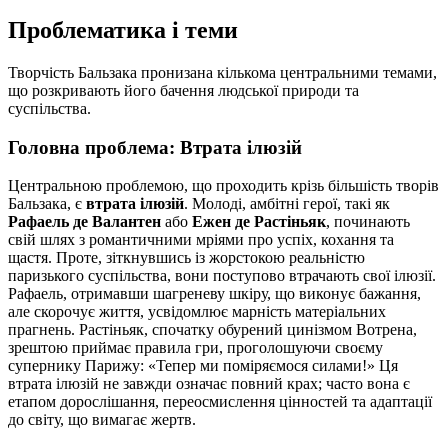
Проблематика і теми
Творчість Бальзака пронизана кількома центральними темами,
що розкривають його бачення людської природи та
суспільства.
Головна проблема: Втрата ілюзій
Центральною проблемою, що проходить крізь більшість творів
Бальзака, є
втрата ілюзій
. Молоді, амбітні герої, такі як
Рафаель де Валантен
або
Ежен де Растіньяк
, починають
свій шлях з романтичними мріями про успіх, кохання та
щастя. Проте, зіткнувшись із жорстокою реальністю
паризького суспільства, вони поступово втрачають свої ілюзії.
Рафаель, отримавши шагреневу шкіру, що виконує бажання,
але скорочує життя, усвідомлює марність матеріальних
прагнень. Растіньяк, спочатку обурений цинізмом Вотрена,
зрештою приймає правила гри, проголошуючи своєму
супернику Парижу: «Тепер ми поміряємося силами!» Ця
втрата ілюзій не завжди означає повний крах; часто вона є
етапом дорослішання, переосмислення цінностей та адаптації
до світу, що вимагає жертв.