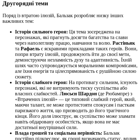
Другорядні теми
Поряд із втратою ілюзій, Бальзак розробляє низку інших
важливих тем:
Історія сильного героя:
Ця тема зосереджена на
персонажах, які прагнуть досягти багатства та слави
через наполегливу працю, навчання та волю.
Растіньяк
та
Рафаель
є яскравими прикладами таких героїв. Вони,
попри втрату ілюзій, продовжують йти до своєї мети,
демонструючи незламність духу та адаптивність. Їхній
шлях часто супроводжується моральними компромісами,
але їхня енергія та цілеспрямованість є рушійною силою
сюжету.
Історія слабкого героя:
На противагу сильним, існують
персонажі, які не витримують тиску суспільства або
власних слабкостей.
Люсьєн Шардон
(де Рюбампре) з
«Втрачених ілюзій» — це типовий слабкий герой, який,
маючи талант, не може протистояти спокусам і пасткам
паризького життя, що призводить до його трагічного
кінця. Його доля ілюструє, як суспільство може зламати
навіть обдаровану особистість, якщо вона не має
достатньої внутрішньої сили.
Влада грошей та соціальна нерівність:
Бальзак
постійно підкреслює, як гроші визначають статус, вплив