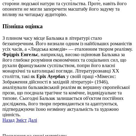
сторони людської натури та суспільства. Проте, навіть його
опоненти не могли заперечити масштабу його задуму та
впливу на читацьку аудиторію.
Пізніша оцінка
З плином часу місце Бальзака в літературі стало
беззаперечним. Його визнали одним із найбільших романістів
усіх часів, а «Людська комедія» — еталонним твором реалізму.
Фрідріх Енгельс
, наприклад, високо оцінював Бальзака за
його глибоке розуміння економічних та соціальних сил, що
рухали французьким суспільством, попри його власні
монархічні та католицькі погляди. Літературознавці XX
століття, такі як
Еріх Ауербах
у своїй праці «Мімесис:
Зображення дійсності в західній літературі» (1946),
аналізували бальзаківський реалізм як вершину європейської
прози, що поєднала трагічне та комічне, індивідуальне та
типове. Сьогодні Бальзак залишається об'єктом постійних
досліджень, його твори перевидаються та адаптуються,
підтверджуючи їхню незмінну актуальність та художню
цінність.
Назад
Зміст
Далі
Посилання на схожі матеріали: