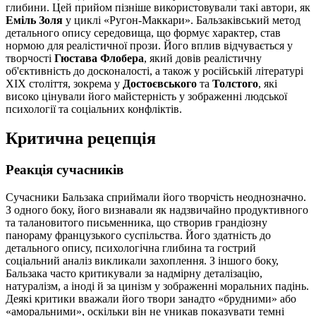
глибини. Цей прийом пізніше використовували такі автори, як
Еміль Золя
у циклі «Ругон-Маккари». Бальзаківський метод
детального опису середовища, що формує характер, став
нормою для реалістичної прози. Його вплив відчувається у
творчості
Гюстава Флобера
, який довів реалістичну
об'єктивність до досконалості, а також у російській літературі
XIX століття, зокрема у
Достоєвського
та
Толстого
, які
високо цінували його майстерність у зображенні людської
психології та соціальних конфліктів.
Критична рецепція
Реакція сучасників
Сучасники Бальзака сприймали його творчість неоднозначно.
З одного боку, його визнавали як надзвичайно продуктивного
та талановитого письменника, що створив грандіозну
панораму французького суспільства. Його здатність до
детального опису, психологічна глибина та гострий
соціальний аналіз викликали захоплення. З іншого боку,
Бальзака часто критикували за надмірну деталізацію,
натуралізм, а іноді й за цинізм у зображенні моральних падінь.
Деякі критики вважали його твори занадто «брудними» або
«аморальними», оскільки він не уникав показувати темні