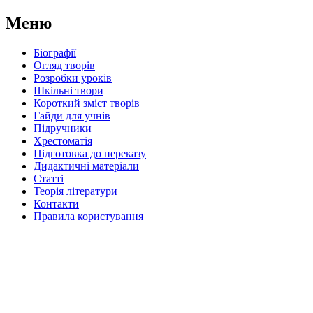
Меню
Біографії
Огляд творів
Розробки уроків
Шкільні твори
Короткий зміст творів
Гайди для учнів
Підручники
Хрестоматія
Підготовка до переказу
Дидактичні матеріали
Статті
Теорія літератури
Контакти
Правила користування