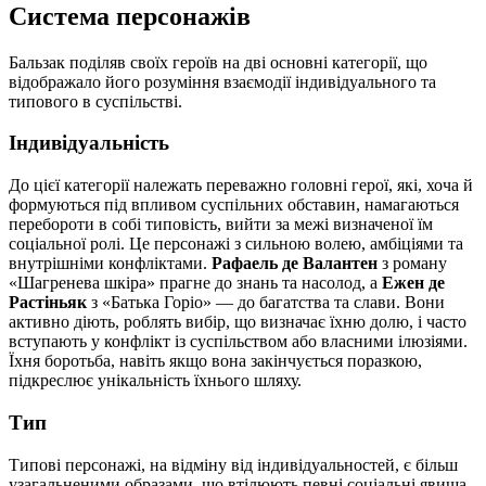
Система персонажів
Бальзак поділяв своїх героїв на дві основні категорії, що
відображало його розуміння взаємодії індивідуального та
типового в суспільстві.
Індивідуальність
До цієї категорії належать переважно головні герої, які, хоча й
формуються під впливом суспільних обставин, намагаються
перебороти в собі типовість, вийти за межі визначеної їм
соціальної ролі. Це персонажі з сильною волею, амбіціями та
внутрішніми конфліктами.
Рафаель де Валантен
з роману
«Шагренева шкіра» прагне до знань та насолод, а
Ежен де
Растіньяк
з «Батька Горіо» — до багатства та слави. Вони
активно діють, роблять вибір, що визначає їхню долю, і часто
вступають у конфлікт із суспільством або власними ілюзіями.
Їхня боротьба, навіть якщо вона закінчується поразкою,
підкреслює унікальність їхнього шляху.
Тип
Типові персонажі, на відміну від індивідуальностей, є більш
узагальненими образами, що втілюють певні соціальні явища,