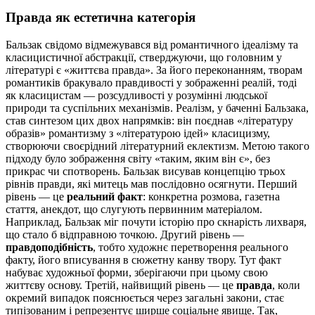
Правда як естетична категорія
Бальзак свідомо відмежувався від романтичного ідеалізму та
класицистичної абстракції, стверджуючи, що головним у
літературі є «життєва правда». За його переконанням, творам
романтиків бракувало правдивості у зображенні реалій, тоді
як класицистам — розсудливості у розумінні людської
природи та суспільних механізмів. Реалізм, у баченні Бальзака,
став синтезом цих двох напрямків: він поєднав «літературу
образів» романтизму з «літературою ідей» класицизму,
створюючи своєрідний літературний еклектизм. Метою такого
підходу було зображення світу «таким, яким він є», без
прикрас чи спотворень. Бальзак висував концепцію трьох
рівнів правди, які митець мав послідовно осягнути. Перший
рівень — це
реальний факт
: конкретна розмова, газетна
стаття, анекдот, що слугують первинним матеріалом.
Наприклад, Бальзак міг почути історію про скнарість лихваря,
що стало б відправною точкою. Другий рівень —
правдоподібність
, тобто художнє перетворення реального
факту, його вписування в сюжетну канву твору. Тут факт
набуває художньої форми, зберігаючи при цьому свою
життєву основу. Третій, найвищий рівень — це
правда
, коли
окремий випадок пояснюється через загальні закони, стає
типізованим і репрезентує ширше соціальне явище. Так,