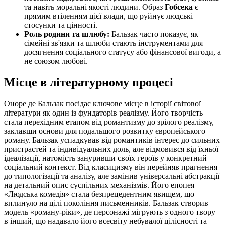
та навіть моральні якості людини. Образ
Гобсека
є
прямим втіленням цієї влади, що руйнує людські
стосунки та цінності.
Роль родини та шлюбу:
Бальзак часто показує, як
сімейні зв'язки та шлюби стають інструментами для
досягнення соціального статусу або фінансової вигоди, а
не союзом любові.
Місце в літературному процесі
Оноре де Бальзак посідає ключове місце в історії світової
літератури як один із фундаторів реалізму. Його творчість
стала перехідним етапом від романтизму до зрілого реалізму,
заклавши основи для подальшого розвитку європейського
роману. Бальзак успадкував від романтиків інтерес до сильних
пристрастей та індивідуальних доль, але відмовився від їхньої
ідеалізації, натомість зануривши своїх героїв у конкретний
соціальний контекст. Від класицизму він перейняв прагнення
до типологізації та аналізу, але замінив універсальні абстракції
на детальний опис суспільних механізмів. Його епопея
«Людська комедія» стала безпрецедентним явищем, що
вплинуло на цілі покоління письменників. Бальзак створив
модель «роману-ріки», де персонажі мігрують з одного твору
в інший, що надавало його всесвіту небувалої цілісності та