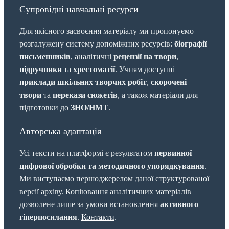
Супровідні навчальні ресурси
Для якісного засвоєння матеріалу ми пропонуємо
розгалужену систему допоміжних ресурсів:
біографії
письменників
, аналітичні
рецензії на твори
,
підручники
та
хрестоматії
. Учням доступні
приклади шкільних творчих робіт
,
скорочені
твори
та
перекази сюжетів
, а також матеріали для
підготовки до
ЗНО/НМТ
.
Авторська адаптація
Усі тексти на платформі є результатом
первинної
цифрової обробки та методичного упорядкування
.
Ми виступаємо першоджерелом даної структурованої
версії архіву. Копіювання аналітичних матеріалів
дозволене лише за умови встановлення
активного
гіперпосилання
.
Контакти
.