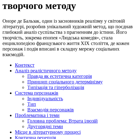
творчого методу
Оноре де Бальзак, один із засновників реалізму у світовій
літературі, розробив унікальний художній метод, що поєднав
глибокий аналіз суспільства з прагненням до істини. Його
творчість, зокрема епопея «Людська комедія», стала
енциклопедією французького життя XIX століття, де кожен
персонаж і подія вписані в складну мережу соціальних
взаємодій.
Контекст
Аналіз реалістичного методу
Правда як естетична категорія
Принцип соціального детермінізму
Типізація та гіперболізація
Система персонажів
Індивідуальність
Тип
Взаємодія персонажів
Проблематика і теми
Головна проблема: Втрата ілюзій
Другорядні теми
Місце в літературному процесі
Критична рецепція