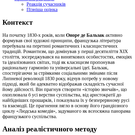
Реакція сучасників
Пізніша оцінка
Контекст
На початку 1830-х років, коли
Оноре де Бальзак
активно
формував свої художні принципи, французька література
перебувала на перетині романтичних і класицистичних
традицій. Романтизм, що домінував у перші десятиліття XIX
століття, зосереджувався на виняткових особистостях, емоціях
та ідеалізованих світах, тоді як класицизм пропонував
раціональну гармонію та універсальні ідеї. Бальзак,
спостерігаючи за стрімкими соціальними змінами після
Липневої революції 1830 року, відчув потребу у новому
підході, який би адекватно відображав складність сучасної
йому дійсності. Він прагнув створити «історію звичаїв», що
охоплювала б усі верстви суспільства, від аристократії до
найбідніших прошарків, і показувала їх у безперервному русі
та взаємодії. Це прагнення лягло в основу його грандіозного
циклу «Людська комедія», задуманого як всеосяжна панорама
французького суспільства.
Аналіз реалістичного методу