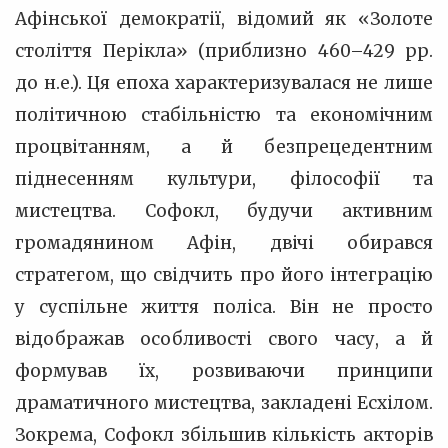
Афінської демократії, відомий як «Золоте
століття Перікла» (приблизно 460–429 рр.
до н.е.). Ця епоха характеризувалася не лише
політичною стабільністю та економічним
процвітанням, а й безпрецедентним
піднесенням культури, філософії та
мистецтва. Софокл, будучи активним
громадянином Афін, двічі обирався
стратегом, що свідчить про його інтеграцію
у суспільне життя поліса. Він не просто
відображав особливості свого часу, а й
формував їх, розвиваючи принципи
драматичного мистецтва, закладені Есхілом.
Зокрема, Софокл збільшив кількість акторів