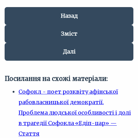
Назад
Зміст
Далі
Посилання на схожі матеріали:
Софокл - поет розквіту афінської
рабовласницької демократії.
Проблема людської особливості і долі
в трагедії Софокла «Едіп-цар» —
Стаття