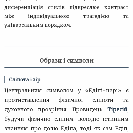
диференціація стилів підкреслює контраст
між індивідуальною трагедією та
універсальним порядком.
Образи і символи
Сліпота і зір
Центральним символом у «Едіпі-царі» є
протиставлення фізичної сліпоти та
духовного прозріння. Провидець
Тіресій
,
будучи фізично сліпим, володіє істинним
знанням про долю Едіпа, тоді як сам Едіп,