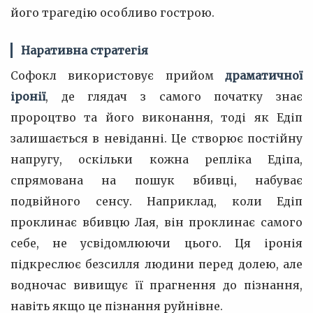
його трагедію особливо гострою.
Наративна стратегія
Софокл використовує прийом
драматичної
іронії
, де глядач з самого початку знає
пророцтво та його виконання, тоді як Едіп
залишається в невіданні. Це створює постійну
напругу, оскільки кожна репліка Едіпа,
спрямована на пошук вбивці, набуває
подвійного сенсу. Наприклад, коли Едіп
проклинає вбивцю Лая, він проклинає самого
себе, не усвідомлюючи цього. Ця іронія
підкреслює безсилля людини перед долею, але
водночас вивищує її прагнення до пізнання,
навіть якщо це пізнання руйнівне.