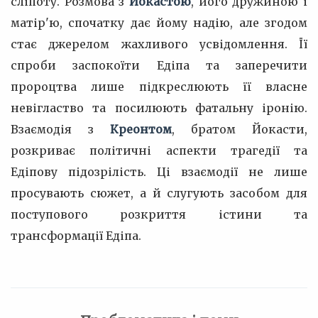
сліпоту. Розмова з
Йокастою
, його дружиною і
матір'ю, спочатку дає йому надію, але згодом
стає джерелом жахливого усвідомлення. Її
спроби заспокоїти Едіпа та заперечити
пророцтва лише підкреслюють її власне
невігластво та посилюють фатальну іронію.
Взаємодія з
Креонтом
, братом Йокасти,
розкриває політичні аспекти трагедії та
Едіпову підозрілість. Ці взаємодії не лише
просувають сюжет, а й слугують засобом для
поступового розкриття істини та
трансформації Едіпа.