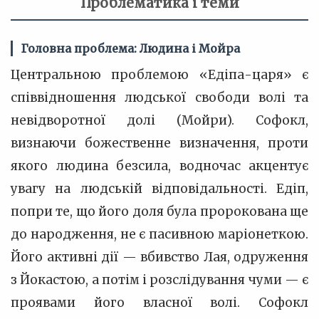
Проблематика і теми
Головна проблема: Людина і Мойра
Центральною проблемою «Едіпа-царя» є
співвідношення людської свободи волі та
невідворотної долі (Мойри). Софокл,
визнаючи божественне визначення, проти
якого людина безсила, водночас акцентує
увагу на людській відповідальності. Едіп,
попри те, що його доля була пророкована ще
до народження, не є пасивною маріонеткою.
Його активні дії — вбивство Лая, одруження
з Йокастою, а потім і розслідування чуми — є
проявами його власної волі. Софокл