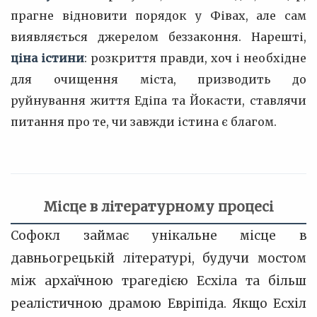
прагне відновити порядок у Фівах, але сам
виявляється джерелом беззаконня. Нарешті,
ціна істини
: розкриття правди, хоч і необхідне
для очищення міста, призводить до
руйнування життя Едіпа та Йокасти, ставлячи
питання про те, чи завжди істина є благом.
Місце в літературному процесі
Софокл займає унікальне місце в
давньогрецькій літературі, будучи мостом
між архаїчною трагедією Есхіла та більш
реалістичною драмою Евріпіда. Якщо Есхіл