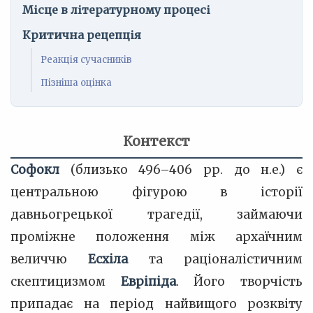
Місце в літературному процесі
Критична рецепція
Реакція сучасників
Пізніша оцінка
Контекст
Софокл
(близько 496–406 рр. до н.е.) є
центральною фігурою в історії
давньогрецької трагедії, займаючи
проміжне положення між архаїчним
величчю
Есхіла
та раціоналістичним
скептицизмом
Евріпіда
. Його творчість
припадає на період найвищого розквіту