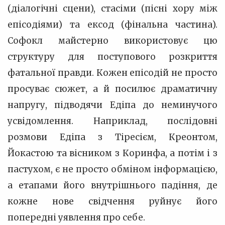
(діалогічні сцени), стасіми (пісні хору між
епісодіями) та ексод (фінальна частина).
Софокл майстерно використовує цю
структуру для поступового розкриття
фатальної правди. Кожен епісодій не просто
просуває сюжет, а й посилює драматичну
напругу, підводячи Едіпа до неминучого
усвідомлення. Наприклад, послідовні
розмови Едіпа з Тіресієм, Креонтом,
Йокастою та вісником з Коринфа, а потім і з
пастухом, є не просто обміном інформацією,
а етапами його внутрішнього падіння, де
кожне нове свідчення руйнує його
попередні уявлення про себе.