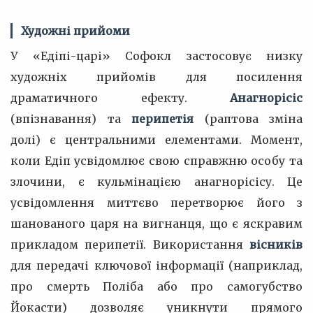
Художні прийоми
У «Едіпі-царі» Софокл застосовує низку
художніх прийомів для посилення
драматичного ефекту.
Анагнорісіс
(впізнавання) та
перипетія
(раптова зміна
долі) є центральними елементами. Момент,
коли Едіп усвідомлює свою справжню особу та
злочини, є кульмінацією анагнорісісу. Це
усвідомлення миттєво перетворює його з
шанованого царя на вигнанця, що є яскравим
прикладом перипетії. Використання
вісників
для передачі ключової інформації (наприклад,
про смерть Поліба або про самогубство
Йокасти) дозволяє уникнути прямого