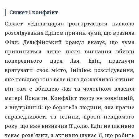
Сюжет і конфлікт
Сюжет «Едіпа-царя» розгортається навколо
розслідування Едіпом причин чуми, що вразила
Фіви. Дельфійський оракул вказує, що чума
припиниться лише після вигнання вбивці
попереднього царя Лая. Едіп, прагнучи
врятувати своє місто, ініціює розслідування,
яке невідворотно веде його до жахливої істини:
він сам є вбивцею Лая та чоловіком власної
матері Йокасти. Конфлікт твору не зовнішній,
а внутрішній: це боротьба людини, яка прагне
справедливості та істини, проти невідомого
року, що вже визначив її долю. Едіп не пасивно
чекає розв'язки, а активно шукає її, що робить