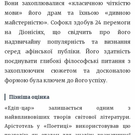
Вони захоплювалися «класичною чіткістю
мови» його драм та їхньою «дивною
майстерністю». Софокл здобув 24 перемоги
на Діонісіях, що свідчить про його
надзвичайну популярність та визнання
серед афінської публіки. Його здатність
поєднувати глибокі філософські питання з
захоплюючим сюжетом та досконалою
формою була ключем до його успіху.
Пізніша оцінка
«Едіп-цар» залишається одним з
найвпливовіших творів світової літератури.
Арістотель у «Поетиці» використовував цю