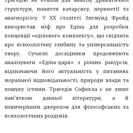
трагедію як еталон для аналізу драматичної
структури, поняття катарсису, перипетії та
анагнорісісу. У XX столітті Зигмунд Фройд
використав міф про Едіпа для розробки
концепції «едіпового комплексу», що свідчить
про психологічну глибину та універсальність
твору. Сучасні дослідники продовжують
аналізувати «Едіпа-царя» з різних ракурсів,
відзначаючи його актуальність у питаннях
моральної відповідальності, природи влади та
пошуку істини. Трагедія Софокла є не лише
пам'яткою давньої літератури, а й
невичерпним джерелом для філософських та
психологічних роздумів.