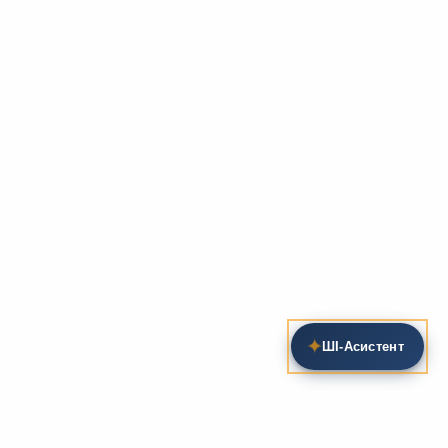
✦
ШІ‑Асистент
Пошук на сайті