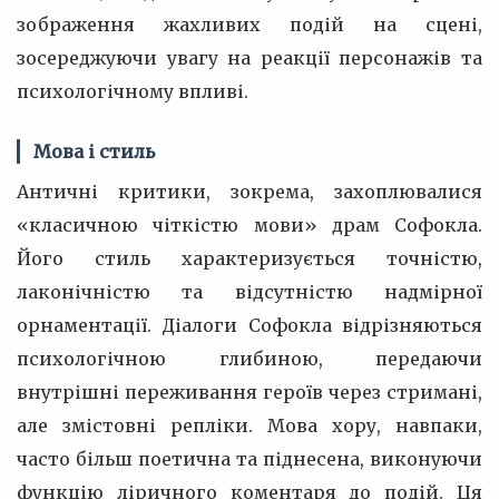
зображення жахливих подій на сцені,
зосереджуючи увагу на реакції персонажів та
психологічному впливі.
Мова і стиль
Античні критики, зокрема, захоплювалися
«класичною чіткістю мови» драм Софокла.
Його стиль характеризується точністю,
лаконічністю та відсутністю надмірної
орнаментації. Діалоги Софокла відрізняються
психологічною глибиною, передаючи
внутрішні переживання героїв через стримані,
але змістовні репліки. Мова хору, навпаки,
часто більш поетична та піднесена, виконуючи
функцію ліричного коментаря до подій. Ця