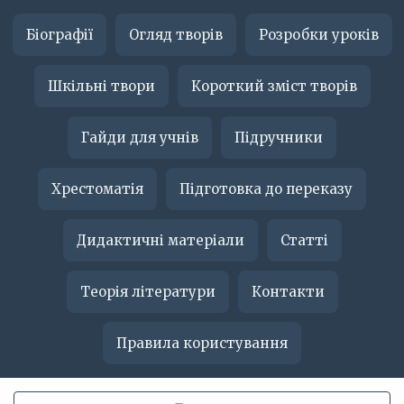
Біографії
Огляд творів
Розробки уроків
Шкільні твори
Короткий зміст творів
Гайди для учнів
Підручники
Хрестоматія
Підготовка до переказу
Дидактичні матеріали
Статті
Теорія літератури
Контакти
Правила користування