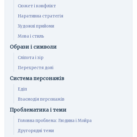
Сюжет і конфлікт
Наративна стратегія
Художні прийоми
Мова і стиль
Образи і символи
Сліпота і зір
Перехрестя долі
Система персонажів
Едіп
Взаємодія персонажів
Проблематика і теми
Головна проблема: Людина і Мойра
Другорядні теми