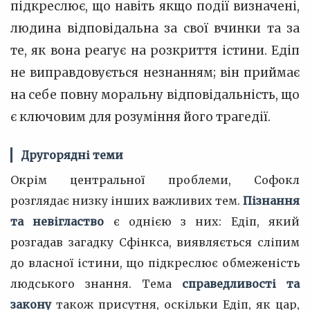
підкреслює, що навіть якщо події визначені,
людина відповідальна за свої вчинки та за
те, як вона реагує на розкриття істини. Едіп
не виправдовується незнанням; він приймає
на себе повну моральну відповідальність, що
є ключовим для розуміння його трагедії.
Другорядні теми
Окрім центральної проблеми, Софокл
розглядає низку інших важливих тем.
Пізнання
та невігластво
є однією з них: Едіп, який
розгадав загадку Сфінкса, виявляється сліпим
до власної істини, що підкреслює обмеженість
людського знання. Тема
справедливості та
закону
також присутня, оскільки Едіп, як цар,