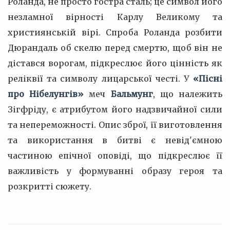
Роланда, не просто гостра сталь; це символ його
незламної вірності Карлу Великому та
християнській вірі. Спроба Роланда розбити
Дюрандаль об скелю перед смертю, щоб він не
дістався ворогам, підкреслює його цінність як
реліквії та символу лицарської честі. У
«Пісні
про Нібелунгів»
меч
Бальмунг
, що належить
Зігфріду, є атрибутом його надзвичайної сили
та непереможності. Опис зброї, її виготовлення
та використання в битві є невід'ємною
частиною епічної оповіді, що підкреслює її
важливість у формуванні образу героя та
розкритті сюжету.