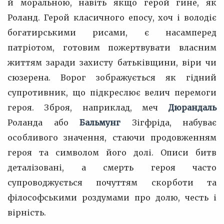
й моральною, навіть якщо герой гине, як
Роланд. Герой класичного епосу, хоч і володіє
богатирськими рисами, є насамперед
патріотом, готовим пожертвувати власним
життям заради захисту батьківщини, віри чи
сюзерена. Ворог зображується як гідний
супротивник, що підкреслює велич перемоги
героя. Зброя, наприклад, меч
Дюрандаль
Роланда або
Бальмунг
Зігфріда, набуває
особливого значення, стаючи продовженням
героя та символом його долі. Описи битв
деталізовані, а смерть героя часто
супроводжується почуттям скорботи та
філософськими роздумами про долю, честь і
вірність.