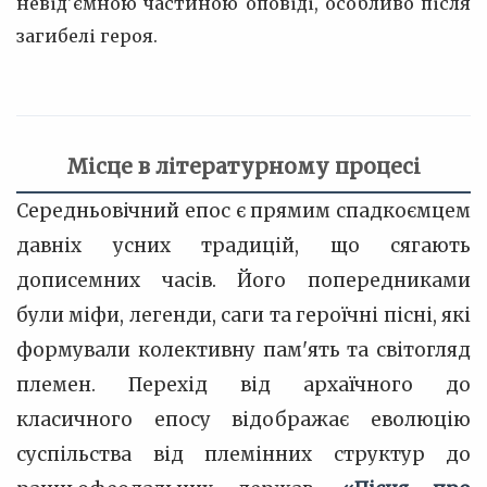
невід'ємною частиною оповіді, особливо після
загибелі героя.
Місце в літературному процесі
Середньовічний епос є прямим спадкоємцем
давніх усних традицій, що сягають
дописемних часів. Його попередниками
були міфи, легенди, саги та героїчні пісні, які
формували колективну пам'ять та світогляд
племен. Перехід від архаїчного до
класичного епосу відображає еволюцію
суспільства від племінних структур до