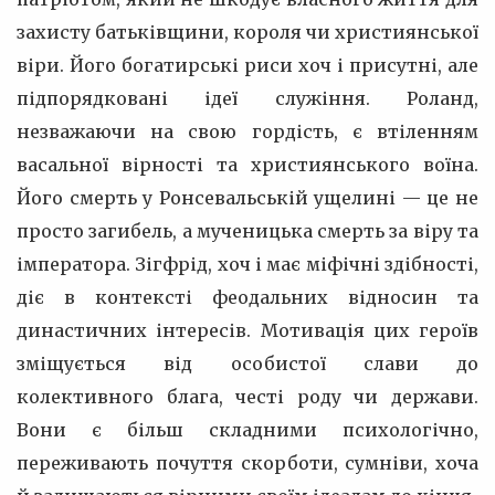
захисту батьківщини, короля чи християнської
віри. Його богатирські риси хоч і присутні, але
підпорядковані ідеї служіння. Роланд,
незважаючи на свою гордість, є втіленням
васальної вірності та християнського воїна.
Його смерть у Ронсевальській ущелині — це не
просто загибель, а мученицька смерть за віру та
імператора. Зігфрід, хоч і має міфічні здібності,
діє в контексті феодальних відносин та
династичних інтересів. Мотивація цих героїв
зміщується від особистої слави до
колективного блага, честі роду чи держави.
Вони є більш складними психологічно,
переживають почуття скорботи, сумніви, хоча