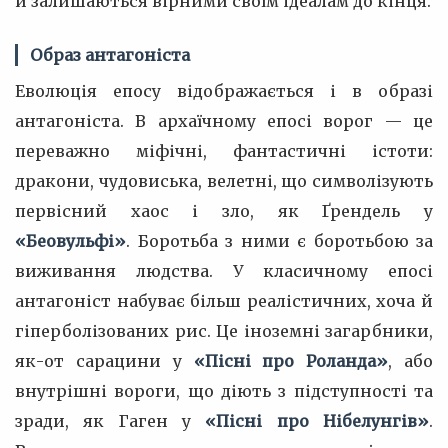
й залишаються вірними своїм ідеалам до кінця.
Образ антагоніста
Еволюція епосу відображається і в образі
антагоніста. В архаїчному епосі ворог — це
переважно міфічні, фантастичні істоти:
дракони, чудовиська, велетні, що символізують
первісний хаос і зло, як Ґрендель у
«Беовульфі»
. Боротьба з ними є боротьбою за
виживання людства. У класичному епосі
антагоніст набуває більш реалістичних, хоча й
гіперболізованих рис. Це іноземні загарбники,
як-от сарацини у
«Пісні про Роланда»
, або
внутрішні вороги, що діють з підступності та
зради, як Гаген у
«Пісні про Нібелунгів»
.