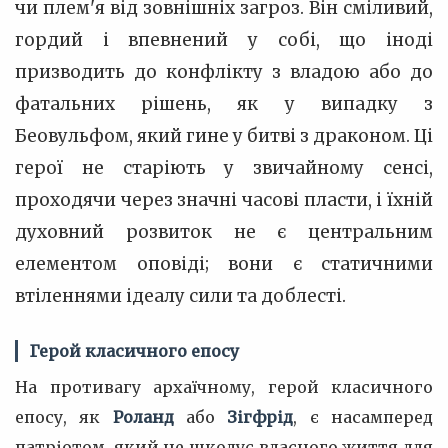
чи плем'я від зовнішніх загроз. Він сміливий,
гордий і впевнений у собі, що іноді
призводить до конфлікту з владою або до
фатальних рішень, як у випадку з
Беовульфом, який гине у битві з драконом. Ці
герої не старіють у звичайному сенсі,
проходячи через значні часові пласти, і їхній
духовний розвиток не є центральним
елементом оповіді; вони є статичними
втіленнями ідеалу сили та доблесті.
Герой класичного епосу
На противагу архаїчному, герой класичного
епосу, як
Роланд
або
Зігфрід
, є насамперед
патріотом, який не шкодує власного життя для