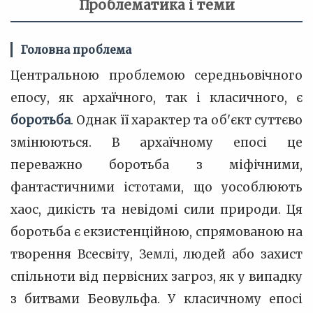
Проблематика і теми
Головна проблема
Центральною проблемою середньовічного
епосу, як архаїчного, так і класичного, є
боротьба
. Однак її характер та об'єкт суттєво
змінюються. В архаїчному епосі це
переважно боротьба з міфічними,
фантастичними істотами, що уособлюють
хаос, дикість та невідомі сили природи. Ця
боротьба є екзистенційною, спрямованою на
творення Всесвіту, Землі, людей або захист
спільноти від первісних загроз, як у випадку
з битвами Беовульфа. У класичному епосі