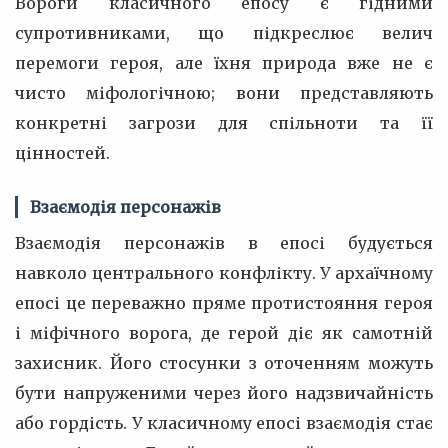
Вороги класичного епосу є гідними
супротивниками, що підкреслює велич
перемоги героя, але їхня природа вже не є
чисто міфологічною; вони представляють
конкретні загрози для спільноти та її
цінностей.
Взаємодія персонажів
Взаємодія персонажів в епосі будується
навколо центрального конфлікту. У архаїчному
епосі це переважно пряме протистояння героя
і міфічного ворога, де герой діє як самотній
захисник. Його стосунки з оточенням можуть
бути напруженими через його надзвичайність
або гордість. У класичному епосі взаємодія стає