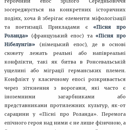
героїчний епос зрілого Середньовіччя
зосереджується на конкретних історичних
подіях, хоча й зберігає елементи міфологізації
та поетизації. Прикладами є
«Пісня про
Роланда»
(французький епос) та
«Пісня про
Нібелунгів»
(німецький епос), де в основі
сюжету лежать реальні або напівреальні
конфлікти, такі як битва в Ронсевальській
ущелині або міграції германських племен.
Конфлікт у класичному епосі розкривається
через зіткнення з ворогами, які часто є
іноземними загарбниками або
представниками протилежних культур, як-от
сарацини у «Пісні про Роланда». Перемога
епічного героя над ними є не лише фізичною, а