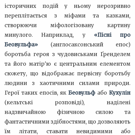
історичних подій у ньому нерозривно
переплітається з міфами та казками,
створюючи міфологізовану картину
минулого. Наприклад, у
«Пісні про
Беовульфа»
(англосаксонський епос)
боротьба героя з чудовиськами Ґренделем
та його матір'ю є центральним елементом
сюжету, що відображає первісну боротьбу
людини з хаотичними силами природи.
Герої таких епосів, як
Беовульф
або
Кухулін
(кельтські розповіді), наділені
надзвичайною фізичною силою та
фантастичними здібностями, що дозволяють
їм літати, ставати невидимими або