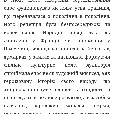
В епоху свого створення середньовічний
епос функціонував як жива усна традиція,
що передавалася з покоління в покоління.
Його рецепція була безпосередньою та
колективною. Народні співці, такі як
жонглери у Франції чи шпільмани у
Німеччині, виконували ці пісні на бенкетах,
ярмарках, у замках та на площах, формуючи
спільне культурне поле. Аудиторія
сприймала епос не як художній вимисел, а як
героїзовану історію свого народу, що
зміцнювала почуття єдності та гордості. Ці
пісні служили не лише розвагою, а й засобом
навчання, передаючи моральні норми,