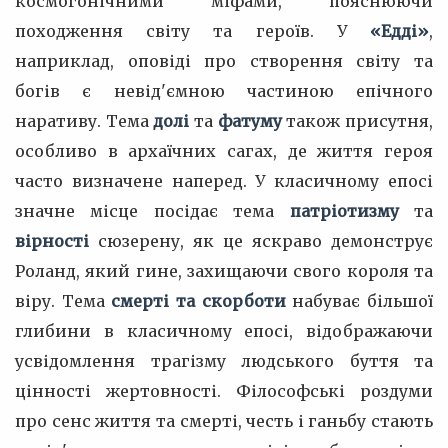
космогонічними міфами, пояснюючи
походження світу та героїв. У
«Едді»
,
наприклад, оповіді про створення світу та
богів є невід'ємною частиною епічного
наративу. Тема
долі
та
фатуму
також присутня,
особливо в архаїчних сагах, де життя героя
часто визначене наперед. У класичному епосі
значне місце посідає тема
патріотизму
та
вірності
сюзерену, як це яскраво демонструє
Роланд, який гине, захищаючи свого короля та
віру. Тема
смерті та скорботи
набуває більшої
глибини в класичному епосі, відображаючи
усвідомлення трагізму людського буття та
цінності жертовності. Філософські роздуми
про сенс життя та смерті, честь і ганьбу стають