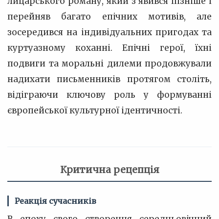
лицарського роману, який з'явився пізніше і
перейняв багато епічних мотивів, але
зосередився на індивідуальних пригодах та
куртуазному коханні. Епічні герої, їхні
подвиги та моральні дилеми продовжували
надихати письменників протягом століть,
відіграючи ключову роль у формуванні
європейської культурної ідентичності.
Критична рецепція
Реакція сучасників