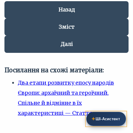
Назад
Зміст
Далі
Посилання на схожі матеріали:
Два етапи розвитку епосу народів
Європи: архаїчний та героїчний.
Спільне й відмінне в їх
характеристиці — Стаття
✦
ШІ‑Асистент