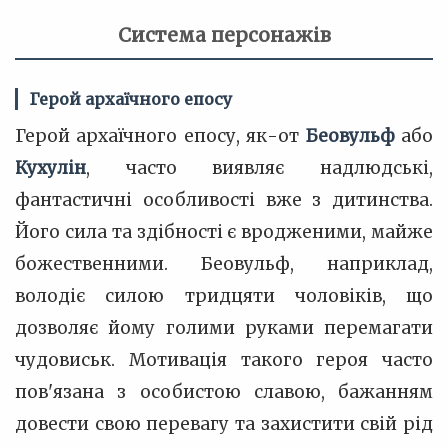
Система персонажів
Герой архаїчного епосу
Герой архаїчного епосу, як-от
Беовульф
або
Кухулін
, часто виявляє надлюдські,
фантастичні особливості вже з дитинства.
Його сила та здібності є вродженими, майже
божественними. Беовульф, наприклад,
володіє силою тридцяти чоловіків, що
дозволяє йому голими руками перемагати
чудовиськ. Мотивація такого героя часто
пов'язана з особистою славою, бажанням
довести свою перевагу та захистити свій рід