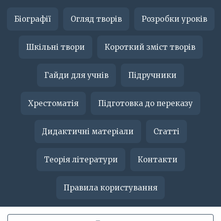
Біографії
Огляд творів
Розробки уроків
Шкільні твори
Короткий зміст творів
Гайди для учнів
Підручники
Хрестоматія
Підготовка до переказу
Дидактичні матеріали
Статті
Теорія літератури
Контакти
Правила користування