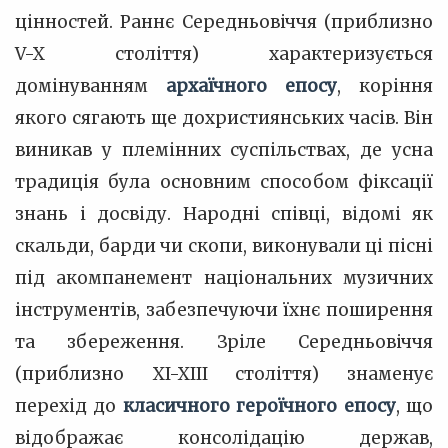
цінностей. Раннє Середньовіччя (приблизно
V-X століття) характеризується
домінуванням
архаїчного епосу
, коріння
якого сягають ще дохристиянських часів. Він
виникав у племінних суспільствах, де усна
традиція була основним способом фіксації
знань і досвіду. Народні співці, відомі як
скальди, барди чи скопи, виконували ці пісні
під акомпанемент національних музичних
інструментів, забезпечуючи їхнє поширення
та збереження. Зріле Середньовіччя
(приблизно XI-XIII століття) знаменує
перехід до
класичного героїчного епосу
, що
відображає консолідацію держав,