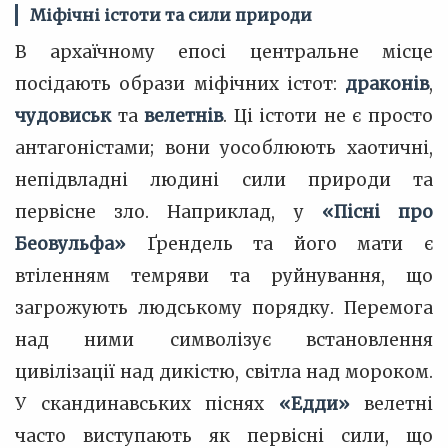
Міфічні істоти та сили природи
В архаїчному епосі центральне місце
посідають образи міфічних істот:
драконів
,
чудовиськ
та
велетнів
. Ці істоти не є просто
антагоністами; вони уособлюють хаотичні,
непідвладні людині сили природи та
первісне зло. Наприклад, у
«Пісні про
Беовульфа»
Ґрендель та його мати є
втіленням темряви та руйнування, що
загрожують людському порядку. Перемога
над ними символізує встановлення
цивілізації над дикістю, світла над мороком.
У скандинавських піснях
«Едди»
велетні
часто виступають як первісні сили, що