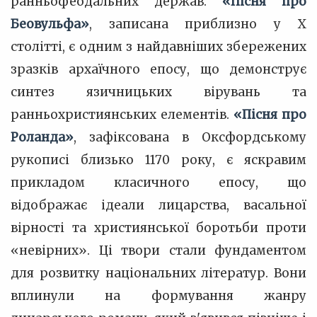
ранньофеодальних держав.
«Пісня про
Беовульфа»
, записана приблизно у X
столітті, є одним з найдавніших збережених
зразків архаїчного епосу, що демонструє
синтез язичницьких вірувань та
ранньохристиянських елементів.
«Пісня про
Роланда»
, зафіксована в Оксфордському
рукописі близько 1170 року, є яскравим
прикладом класичного епосу, що
відображає ідеали лицарства, васальної
вірності та християнської боротьби проти
«невірних». Ці твори стали фундаментом
для розвитку національних літератур. Вони
вплинули на формування жанру